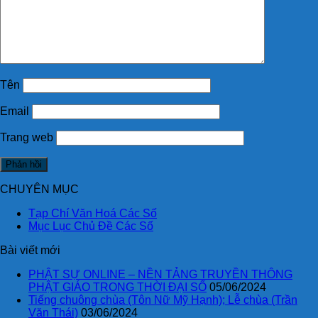
Tên
Email
Trang web
CHUYÊN MỤC
Tạp Chí Văn Hoá Các Số
Mục Lục Chủ Đề Các Số
Bài viết mới
PHẬT SỰ ONLINE – NỀN TẢNG TRUYỀN THÔNG
PHẬT GIÁO TRONG THỜI ĐẠI SỐ
05/06/2024
Tiếng chuông chùa (Tôn Nữ Mỹ Hạnh); Lễ chùa (Trần
Văn Thái)
03/06/2024