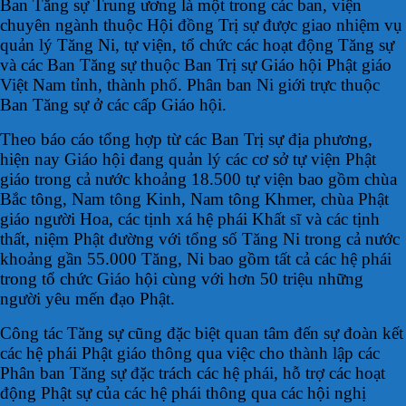
Ban Tăng sự Trung ương là một trong các ban, viện
chuyên ngành thuộc Hội đồng Trị sự được giao nhiệm vụ
quản lý Tăng Ni, tự viện, tổ chức các hoạt động Tăng sự
và các Ban Tăng sự thuộc Ban Trị sự Giáo hội Phật giáo
Việt Nam tỉnh, thành phố. Phân ban Ni giới trực thuộc
Ban Tăng sự ở các cấp Giáo hội.
Theo báo cáo tổng hợp từ các Ban Trị sự địa phương,
hiện nay Giáo hội đang quản lý các cơ sở tự viện Phật
giáo trong cả nước khoảng 18.500 tự viện bao gồm chùa
Bắc tông, Nam tông Kinh, Nam tông Khmer, chùa Phật
giáo người Hoa, các tịnh xá hệ phái Khất sĩ và các tịnh
thất, niệm Phật đường với tổng số Tăng Ni trong cả nước
khoảng gần 55.000 Tăng, Ni bao gồm tất cả các hệ phái
trong tổ chức Giáo hội cùng với hơn 50 triệu những
người yêu mến đạo Phật.
Công tác Tăng sự cũng đặc biệt quan tâm đến sự đoàn kết
các hệ phái Phật giáo thông qua việc cho thành lập các
Phân ban Tăng sự đặc trách các hệ phái, hỗ trợ các hoạt
động Phật sự của các hệ phái thông qua các hội nghị