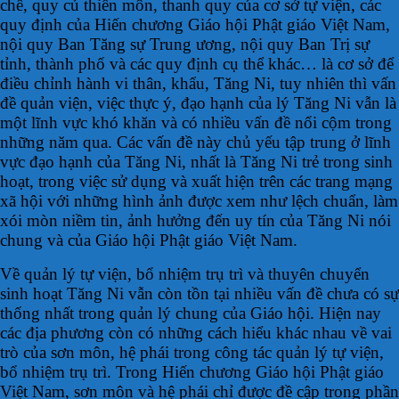
chế, quy củ thiền môn, thanh quy của cơ sở tự viện, các
quy định của Hiến chương Giáo hội Phật giáo Việt Nam,
nội quy Ban Tăng sự Trung ương, nội quy Ban Trị sự
tỉnh, thành phố và các quy định cụ thể khác… là cơ sở để
điều chỉnh hành vi thân, khẩu, Tăng Ni, tuy nhiên thì vấn
đề quản viện, việc thực ý, đạo hạnh của lý Tăng Ni vẫn là
một lĩnh vực khó khăn và có nhiều vấn đề nổi cộm trong
những năm qua. Các vấn đề này chủ yếu tập trung ở lĩnh
vực đạo hạnh của Tăng Ni, nhất là Tăng Ni trẻ trong sinh
hoạt, trong việc sử dụng và xuất hiện trên các trang mạng
xã hội với những hình ảnh được xem như lệch chuẩn, làm
xói mòn niềm tin, ảnh hưởng đến uy tín của Tăng Ni nói
chung và của Giáo hội Phật giáo Việt Nam.
Về quản lý tự viện, bổ nhiệm trụ trì và thuyên chuyển
sinh hoạt Tăng Ni vẫn còn tồn tại nhiều vấn đề chưa có sự
thống nhất trong quản lý chung của Giáo hội. Hiện nay
các địa phương còn có những cách hiểu khác nhau về vai
trò của sơn môn, hệ phái trong công tác quản lý tự viện,
bổ nhiệm trụ trì. Trong Hiến chương Giáo hội Phật giáo
Việt Nam, sơn môn và hệ phái chỉ được đề cập trong phần