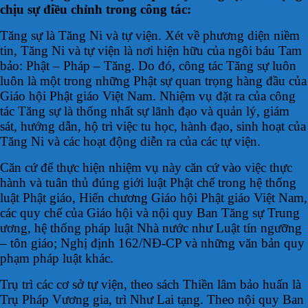
chịu sự điều chỉnh trong công tác:
Tăng sự là Tăng Ni và tự viện. Xét về phương diện niềm
tin, Tăng Ni và tự viện là nơi hiện hữu của ngôi báu Tam
bảo: Phật – Pháp – Tăng. Do đó, công tác Tăng sự luôn
luôn là một trong những Phật sự quan trọng hàng đầu của
Giáo hội Phật giáo Việt Nam. Nhiệm vụ đặt ra của công
tác Tăng sự là thống nhất sự lãnh đạo và quản lý, giám
sát, hướng dẫn, hộ trì việc tu học, hành đạo, sinh hoạt của
Tăng Ni và các hoạt động diễn ra của các tự viện.
Căn cứ để thực hiện nhiệm vụ này căn cứ vào việc thực
hành và tuân thủ đúng giới luật Phật chế trong hệ thống
luật Phật giáo, Hiến chương Giáo hội Phật giáo Việt Nam,
các quy chế của Giáo hội và nội quy Ban Tăng sự Trung
ương, hệ thống pháp luật Nhà nước như Luật tín ngưỡng
– tôn giáo; Nghị định 162/NĐ-CP và những văn bản quy
phạm pháp luật khác.
Trụ trì các cơ sở tự viện, theo sách Thiền lâm bảo huấn là
Trụ Pháp Vương gia, trì Như Lai tạng. Theo nội quy Ban