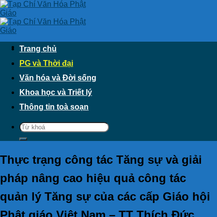
Skip
to
content
Trang chủ
PG và Thời đại
Văn hóa và Đời sống
Khoa học và Triết lý
Thông tin toà soạn
Thực trạng công tác Tăng sự và giải
pháp nâng cao hiệu quả công tác
quản lý Tăng sự của các cấp Giáo hội
Phật giáo Việt Nam – TT Thích Đức