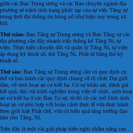
giữa các Ban Trung ương và các Ban chuyên ngành địa
phương sẽ tránh tình trạng phức tạp của sự việc Tăng sự
trong thời đại thông tin bùng nổ như hiện nay trong xã
hội.
Thứ năm:
Ban Tăng sự Trung ương và Ban Tăng sự các
địa phương cần đẩy nhanh việc thống kê Tăng Ni, tự
viện. Thực hiện chuyển đổi và quản lý Tăng Ni, tự viện
áp dụng kỹ thuật số, thẻ Tăng Ni, Phật tử bằng thẻ kỹ
thuật số.
Thứ sáu:
Ban Tăng sự Trung ương cần có quy định cụ
thể và ban hành các quy định chung về tổ chức Đại giới
đàn, về sinh hoạt an cư kiết hạ. Có sự khảo sát, đánh giá
kết quả, đúc rút kinh nghiệm trong việc tổ chức, sinh hoạt
an cư kiết hạ ở các Ban Trị sự, từ đó có các mô hình sinh
hoạt an cư phù hợp với hoàn cảnh thực tế vừa thực hành
theo giới luật Phật chế, vừa có hiệu quả tăng trưởng đạo
tâm cho Tăng, Ni.
Trên đây là một vài giải pháp kiến nghị nhằm nâng cao