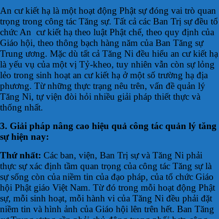
An cư kiết hạ là một hoạt động Phật sự đóng vai trò quan
trọng trong công tác Tăng sự. Tất cả các Ban Trị sự đều tổ
chức An cư kiết hạ theo luật Phật chế, theo quy định của
Giáo hội, theo thông bạch hàng năm của Ban Tăng sự
Trung ương. Mặc dù tất cả Tăng Ni đều hiểu an cư kiết hạ
là yếu vụ của một vị Tỷ-kheo, tuy nhiên vẫn còn sự lỏng
lẻo trong sinh hoạt an cư kiết hạ ở một số trường hạ địa
phương. Từ những thực trạng nêu trên, vấn đề quản lý
Tăng Ni, tự viện đòi hỏi nhiều giải pháp thiết thực và
thống nhất.
3. Giải pháp nâng cao hiệu quả công tác quản lý tăng
sự hiện nay:
Thứ nhất:
Các ban, viện, Ban Trị sự và Tăng Ni phải
thực sự xác định tầm quan trọng của công tác Tăng sự là
sự sống còn của niềm tin của đạo pháp, của tổ chức Giáo
hội Phật giáo Việt Nam. Từ đó trong mỗi hoạt động Phật
sự, mỗi sinh hoạt, mỗi hành vi của Tăng Ni đều phải đặt
niềm tin và hình ảnh của Giáo hội lên trên hết. Ban Tăng