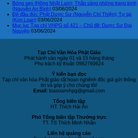
Bóng sen (Hồng Nhật Lam); Thắp sáng những trang kinh
(Nguyễn An Bình)
03/06/2024
Đê đầu đức Phật Dược Sư (Nguyễn Chí Thiện); Tự tại
(Kim Loan)
03/06/2024
Mục lục Tạp chí VHPG số 421 – Chủ đề: Dược Sư Đại
Nguyện
03/06/2024
Tạp Chí Văn Hóa Phật Giáo
Phát hành vào ngày 01 và 15 hàng tháng
Phụ trách kỹ thuật: 0982760624
Ý kiến bạn đọc
Tạp chí văn hóa Phật giáo rất hoan nghênh độc giả gửi thông
tin và góp ý cho chúng tôi!
Email:
toasoanvhpg@gmail.com
Tổng biên tập
HT. Thích Hải Ấn
Phó Tổng biên tập Thường trực
TT. TS Thích Minh Nhẫn
Liên hệ quảng cáo