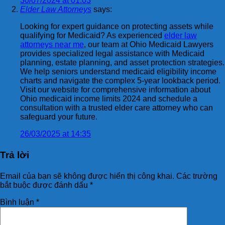
30/07/2024 at 01:03
Elder Law Attorneys
says:
Looking for expert guidance on protecting assets while
qualifying for Medicaid? As experienced
elder law
attorneys near me
, our team at Ohio Medicaid Lawyers
provides specialized legal assistance with Medicaid
planning, estate planning, and asset protection strategies.
We help seniors understand medicaid eligibility income
charts and navigate the complex 5-year lookback period.
Visit our website for comprehensive information about
Ohio medicaid income limits 2024 and schedule a
consultation with a trusted elder care attorney who can
safeguard your future.
26/03/2025 at 14:35
Trả lời
Email của bạn sẽ không được hiển thị công khai.
Các trường
bắt buộc được đánh dấu
*
Bình luận
*