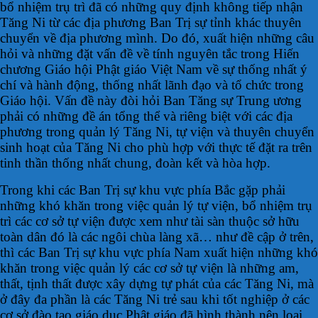
bổ nhiệm trụ trì đã có những quy định không tiếp nhận
Tăng Ni từ các địa phương Ban Trị sự tỉnh khác thuyên
chuyển về địa phương mình. Do đó, xuất hiện những câu
hỏi và những đặt vấn đề về tính nguyên tắc trong Hiến
chương Giáo hội Phật giáo Việt Nam về sự thống nhất ý
chí và hành động, thống nhất lãnh đạo và tổ chức trong
Giáo hội. Vấn đề này đòi hỏi Ban Tăng sự Trung ương
phải có những đề án tổng thể và riêng biệt với các địa
phương trong quản lý Tăng Ni, tự viện và thuyên chuyển
sinh hoạt của Tăng Ni cho phù hợp với thực tế đặt ra trên
tinh thần thống nhất chung, đoàn kết và hòa hợp.
Trong khi các Ban Trị sự khu vực phía Bắc gặp phải
những khó khăn trong việc quản lý tự viện, bổ nhiệm trụ
trì các cơ sở tự viện được xem như tài sàn thuộc sở hữu
toàn dân đó là các ngôi chùa làng xã… như đề cập ở trên,
thì các Ban Trị sự khu vực phía Nam xuất hiện những khó
khăn trong việc quản lý các cơ sở tự viện là những am,
thất, tịnh thất được xây dựng tự phát của các Tăng Ni, mà
ở đây đa phần là các Tăng Ni trẻ sau khi tốt nghiệp ở các
cơ sở đào tạo giáo dục Phật giáo đã hình thành nên loại