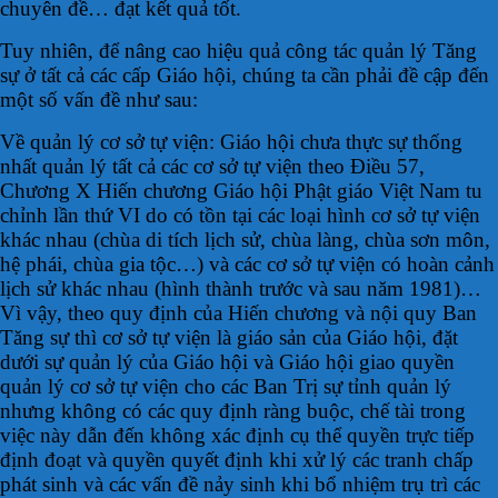
chuyên đề… đạt kết quả tốt.
Tuy nhiên, để nâng cao hiệu quả công tác quản lý Tăng
sự ở tất cả các cấp Giáo hội, chúng ta cần phải đề cập đến
một số vấn đề như sau:
Về quản lý cơ sở tự viện: Giáo hội chưa thực sự thống
nhất quản lý tất cả các cơ sở tự viện theo Điều 57,
Chương X Hiến chương Giáo hội Phật giáo Việt Nam tu
chỉnh lần thứ VI do có tồn tại các loại hình cơ sở tự viện
khác nhau (chùa di tích lịch sử, chùa làng, chùa sơn môn,
hệ phái, chùa gia tộc…) và các cơ sở tự viện có hoàn cảnh
lịch sử khác nhau (hình thành trước và sau năm 1981)…
Vì vậy, theo quy định của Hiến chương và nội quy Ban
Tăng sự thì cơ sở tự viện là giáo sản của Giáo hội, đặt
dưới sự quản lý của Giáo hội và Giáo hội giao quyền
quản lý cơ sở tự viện cho các Ban Trị sự tỉnh quản lý
nhưng không có các quy định ràng buộc, chế tài trong
việc này dẫn đến không xác định cụ thể quyền trực tiếp
định đoạt và quyền quyết định khi xử lý các tranh chấp
phát sinh và các vấn đề nảy sinh khi bổ nhiệm trụ trì các