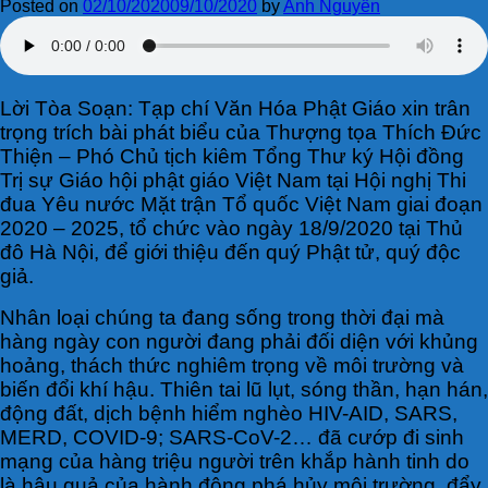
Posted on
02/10/2020
09/10/2020
by
Anh Nguyễn
Lời Tòa Soạn: Tạp chí Văn Hóa Phật Giáo xin trân
trọng trích bài phát biểu của Thượng tọa Thích Đức
Thiện – Phó Chủ tịch kiêm Tổng Thư ký Hội đồng
Trị sự Giáo hội phật giáo Việt Nam tại Hội nghị Thi
đua Yêu nước Mặt trận Tổ quốc Việt Nam giai đoạn
2020 – 2025, tổ chức vào ngày 18/9/2020 tại Thủ
đô Hà Nội, để giới thiệu đến quý Phật tử, quý độc
giả.
Nhân loại chúng ta đang sống trong thời đại mà
hàng ngày con người đang phải đối diện với khủng
hoảng, thách thức nghiêm trọng về môi trường và
biến đổi khí hậu. Thiên tai lũ lụt, sóng thần, hạn hán,
động đất, dịch bệnh hiểm nghèo HIV-AID, SARS,
MERD, COVID-9; SARS-CoV-2… đã cướp đi sinh
mạng của hàng triệu người trên khắp hành tinh do
là hậu quả của hành động phá hủy môi trường, đẩy