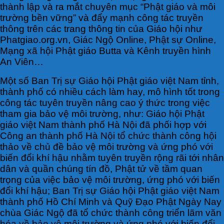
thành lập và ra mắt chuyên mục “Phật giáo và môi
trường bền vững” và đẩy mạnh công tác truyền
thông trên các trang thông tin của Giáo hội như
Phatgiao.org.vn, Giác Ngộ Online, Phật sự Online,
Mạng xã hội Phật giáo Butta và Kênh truyền hình
An Viên…
Một số Ban Trị sự Giáo hội Phật giáo việt Nam tỉnh,
thành phố có nhiều cách làm hay, mô hình tốt trong
công tác tuyên truyền nâng cao ý thức trong việc
tham gia bảo vệ môi trường, như: Giáo hội Phật
giáo việt Nam thành phố Hà Nội đã phối hợp với
Công an thành phố Hà Nội tổ chức thành công hội
thảo về chủ đề bảo vệ môi trường và ứng phó với
biến đổi khí hậu nhằm tuyên truyền rộng rãi tới nhân
dân và quần chúng tín đồ, Phật tử về tầm quan
trọng của việc bảo vệ môi trường, ứng phó với biến
đổi khí hậu; Ban Trị sự Giáo hội Phật giáo việt Nam
thành phố Hồ Chí Minh và Quỹ Đạo Phật Ngày Nay
chùa Giác Ngộ đã tổ chức thành công triển lãm văn
hóa về bảo vệ môi trường và ứng phó với biến đổi