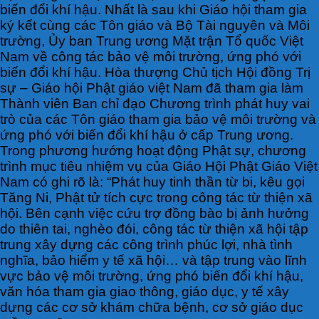
biến đổi khí hậu. Nhất là sau khi Giáo hội tham gia
ký kết cùng các Tôn giáo và Bộ Tài nguyên và Môi
trường, Ủy ban Trung ương Mặt trận Tổ quốc Việt
Nam về công tác bảo vệ môi trường, ứng phó với
biến đổi khí hậu. Hòa thượng Chủ tịch Hội đồng Trị
sự –
Giáo hội Phật giáo việt Nam đã tham gia làm
Thành viên Ban chỉ đạo Chương trình phát huy vai
trò của các Tôn giáo tham gia bảo vệ môi trường và
ứng phó với biến đổi khí hậu ở cấp Trung ương.
Trong phương hướng hoạt động Phật sự, chương
trình mục tiêu nhiệm vụ của Giáo Hội Phật Giáo Việt
Nam có ghi rõ là: “Phát huy tinh thần từ bi, kêu gọi
Tăng Ni, Phật tử tích cực trong công tác từ thiện xã
hội. Bên cạnh việc cứu trợ đồng bào bị ảnh hưởng
do thiên tai, nghèo đói, công tác từ thiện xã hội tập
trung xây dựng các công trình phúc lợi, nhà tình
nghĩa, bảo hiểm y tế xã hội… và tập trung vào lĩnh
vực bảo vệ môi trường, ứng phó biến đổi khí hậu,
văn hóa tham gia giao thông, giáo dục, y tế xây
dựng các cơ sở khám chữa bệnh, cơ sở giáo dục