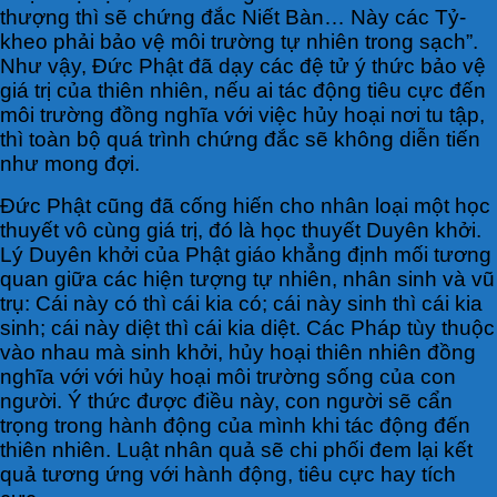
thượng thì sẽ chứng đắc Niết Bàn… Này các Tỷ-
kheo phải bảo vệ môi trường tự nhiên trong sạch”.
Như vậy, Đức Phật đã dạy các đệ tử ý thức bảo vệ
giá trị của thiên nhiên, nếu ai tác động tiêu cực đến
môi trường đồng nghĩa với việc hủy hoại nơi tu tập,
thì toàn bộ quá trình chứng đắc sẽ không diễn tiến
như mong đợi.
Đức Phật cũng đã cống hiến cho nhân loại một học
thuyết vô cùng giá trị, đó là học thuyết Duyên khởi.
Lý Duyên khởi của Phật giáo khẳng định mối tương
quan giữa các hiện tượng tự nhiên, nhân sinh và vũ
trụ: Cái này có thì cái kia có; cái này sinh thì cái kia
sinh; cái này diệt thì cái kia diệt. Các Pháp tùy thuộc
vào nhau mà sinh khởi, hủy hoại thiên nhiên đồng
nghĩa với với hủy hoại môi trường sống của con
người. Ý thức được điều này, con người sẽ cẩn
trọng trong hành động của mình khi tác động đến
thiên nhiên. Luật nhân quả sẽ chi phối đem lại kết
quả tương ứng với hành động, tiêu cực hay tích