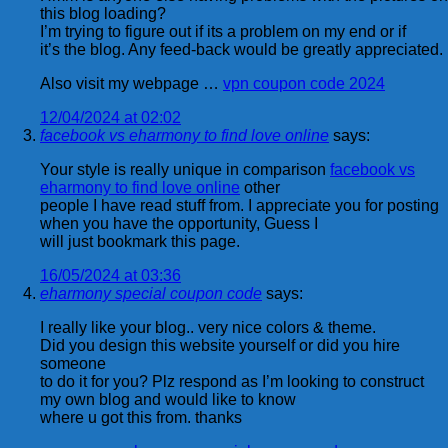
this blog loading?
I’m trying to figure out if its a problem on my end or if
it’s the blog. Any feed-back would be greatly appreciated.
Also visit my webpage …
vpn coupon code 2024
12/04/2024 at 02:02
facebook vs eharmony to find love online
says:
Your style is really unique in comparison
facebook vs
eharmony to find love online
other
people I have read stuff from. I appreciate you for posting
when you have the opportunity, Guess I
will just bookmark this page.
16/05/2024 at 03:36
eharmony special coupon code
says:
I really like your blog.. very nice colors & theme.
Did you design this website yourself or did you hire
someone
to do it for you? Plz respond as I’m looking to construct
my own blog and would like to know
where u got this from. thanks