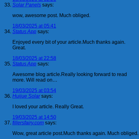
Solar Panels
says:
wow, awesome post. Much obliged.
18/03/2025 at 05:41
Status App
says:
Enjoyed every bit of your article.Much thanks again.
Great.
18/03/2025 at 22:58
Status App
says:
Awesome blog article.Really looking forward to read
more. Will read on…
19/03/2025 at 03:54
Huijue Solar
says:
I loved your article. Really Great.
19/03/2025 at 14:50
fillersfairy.com
says:
Wow, great article post.Much thanks again. Much obliged.