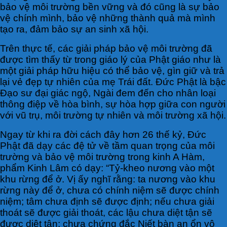
bảo vệ môi trường bền vững và đó cũng là sự bảo
vệ chính mình, bảo vệ những thành quả mà mình
tạo ra, đảm bảo sự an sinh xã hội.
Trên thực tế, các giải pháp bảo vệ môi trường đã
được tìm thấy từ trong giáo lý của Phật giáo như là
một giải pháp hữu hiệu có thể bảo vệ, gìn giữ và trả
lại vẻ đẹp tự nhiên của mẹ Trái đất. Đức Phật là bậc
Đạo sư đại giác ngộ, Ngài đem đến cho nhân loại
thông điệp về hòa bình, sự hòa hợp giữa con người
với vũ trụ, môi trường tự nhiên và môi trường xã hội.
Ngay từ khi ra đời cách đây hơn 26 thế kỷ, Đức
Phật đã dạy các đệ tử về tầm quan trọng của môi
trường và bảo vệ môi trường trong kinh A Hàm,
phẩm Kinh Lâm có dạy: “Tỷ-kheo nương vào một
khu rừng để ở. Vị ấy nghĩ rằng: ta nương vào khu
rừng này để ở, chưa có chính niệm sẽ được chính
niệm; tâm chưa định sẽ được định; nếu chưa giải
thoát sẽ được giải thoát, các lậu chưa diệt tận sẽ
được diệt tận; chưa chứng đắc Niết bàn an ổn vô