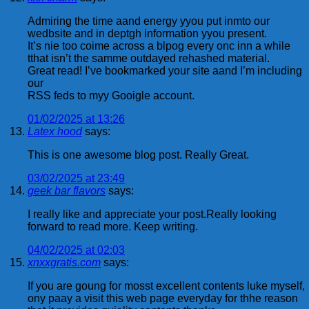
Admiring the time aand energy yyou put inmto our
wedbsite and in deptgh information yyou present.
It’s nie too coime across a blpog every onc inn a while
tthat isn’t the samme outdayed rehashed material.
Great read! I’ve bookmarked your site aand I’m including
our
RSS feds to myy Gooigle account.
01/02/2025 at 13:26
Latex hood
says:
This is one awesome blog post. Really Great.
03/02/2025 at 23:49
geek bar flavors
says:
I really like and appreciate your post.Really looking
forward to read more. Keep writing.
04/02/2025 at 02:03
xnxxgratis.com
says:
If you are goung for mosst excellent contents luke myself,
ony paay a visit this web page everyday for thhe reason