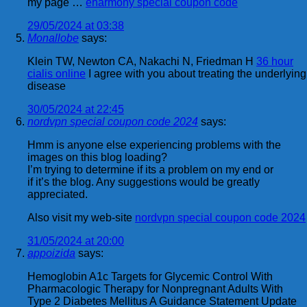
my page …
eharmony special coupon code
29/05/2024 at 03:38
Monallobe
says:
Klein TW, Newton CA, Nakachi N, Friedman H
36 hour
cialis online
I agree with you about treating the underlying
disease
30/05/2024 at 22:45
nordvpn special coupon code 2024
says:
Hmm is anyone else experiencing problems with the
images on this blog loading?
I’m trying to determine if its a problem on my end or
if it’s the blog. Any suggestions would be greatly
appreciated.
Also visit my web-site
nordvpn special coupon code 2024
31/05/2024 at 20:00
appoizida
says:
Hemoglobin A1c Targets for Glycemic Control With
Pharmacologic Therapy for Nonpregnant Adults With
Type 2 Diabetes Mellitus A Guidance Statement Update