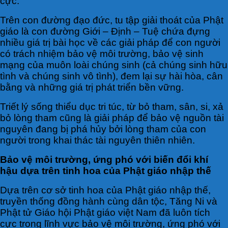
cực.
Trên con đường đạo đức, tu tập giải thoát của Phật
giáo là con đường Giới – Định – Tuệ chứa đựng
nhiều giá trị bài học về các giải pháp để con người
có trách nhiệm bảo vệ môi trường, bảo vệ sinh
mạng của muôn loài chúng sinh (cả chúng sinh hữu
tình và chúng sinh vô tình), đem lại sự hài hòa, cân
bằng và những giá trị phát triển bền vững.
Triết lý sống thiểu dục tri túc, từ bỏ tham, sân, si, xả
bỏ lòng tham cũng là giải pháp để bảo vệ nguồn tài
nguyên đang bị phá hủy bởi lòng tham của con
người trong khai thác tài nguyên thiên nhiên.
Bảo vệ môi trường,
ứng phó với biến đổi khí
hậu
dựa trên tinh hoa của Phật giáo nhập thế
Dựa trên cơ sở tinh hoa của Phật giáo nhập thế,
truyền thống đồng hành cùng dân tộc, Tăng Ni và
Phật tử Giáo hội Phật giáo việt Nam đã luôn tích
cực trong lĩnh vực bảo vệ môi trường, ứng phó với