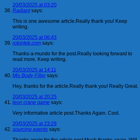
20/03/2025 at 03:20
Radiant
says:
This is one awesome article.Really thank you! Keep
writing.
20/03/2025 at 06:43
rotontek.com
says:
Thanks-a-mundo for the post.Really looking forward to
read more. Keep writing.
20/03/2025 at 14:11
Mjs Body Filler
says:
Hey, thanks for the article.Really thank you! Really Great.
20/03/2025 at 20:25
leon crane game
says:
Very informative article post.Thanks Again. Cool.
20/03/2025 at 23:29
sourcing agents
says:
Thanks again for the article post.Much thanks again. Will