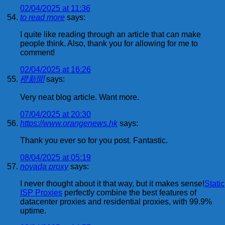
02/04/2025 at 11:36
to read more
says:
I quite like reading through an article that can make
people think. Also, thank you for allowing for me to
comment!
02/04/2025 at 16:26
橙新聞
says:
Very neat blog article. Want more.
07/04/2025 at 20:30
https://www.orangenews.hk
says:
Thank you ever so for you post. Fantastic.
08/04/2025 at 05:19
novada proxy
says:
I never thought about it that way, but it makes sense!
Static
ISP Proxies
perfectly combine the best features of
datacenter proxies and residential proxies, with 99.9%
uptime.