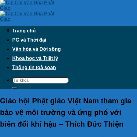
Skip
to
content
Trang chủ
PG và Thời đại
Văn hóa và Đời sống
Khoa học và Triết lý
Thông tin toà soạn
Giáo hội Phật giáo Việt Nam tham gia
bảo vệ môi trường và ứng phó với
biến đổi khí hậu – Thích Đức Thiện