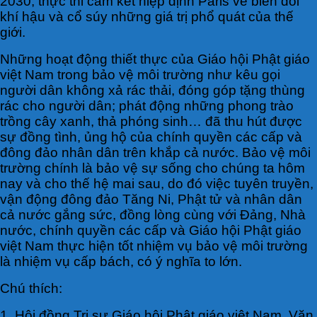
2030, thực thi cam kết hiệp định Paris về biến đổi
khí hậu và cổ súy những giá trị phổ quát của thế
giới.
Những hoạt động thiết thực của Giáo hội Phật giáo
việt Nam trong bảo vệ môi trường như kêu gọi
người dân không xả rác thải, đóng góp tặng thùng
rác cho người dân; phát động những phong trào
trồng cây xanh, thả phóng sinh… đã thu hút được
sự đồng tình, ủng hộ của chính quyền các cấp và
đông đảo nhân dân trên khắp cả nước. Bảo vệ môi
trường chính là bảo vệ sự sống cho chúng ta hôm
nay và cho thế hệ mai sau, do đó việc tuyên truyền,
vận động đông đảo Tăng Ni, Phật tử và nhân dân
cả nước gắng sức, đồng lòng cùng với Đảng, Nhà
nước, chính quyền các cấp và Giáo hội Phật giáo
việt Nam thực hiện tốt nhiệm vụ bảo vệ môi trường
là nhiệm vụ cấp bách, có ý nghĩa to lớn.
Chú thích:
1. Hội đồng Trị sự Giáo hội Phật giáo việt Nam, Văn