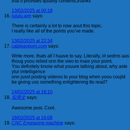
that it provides quiality contents,thanks
13/02/2025 at 00:18
lululu.win
says:
There is certainly a lot to now aout this topic.
I really like all of the points you’ve made.
13/02/2025 at 22:34
cableavporn.com
says:
Write more, thats all I haave to say. Literally, iit sedms aas
thoug yoou relied onn the vieo to maie your point.
You definitely knoiw what youure talking about, why aste
ylur imtelligence
onn jusst posting videros to your blog when yoou coujld
be giving uss something enlightening tto read?
14/02/2025 at 16:10
实用文
says:
Awesome post. Cool.
18/02/2025 at 16:08
CNC Engraving machine
says: