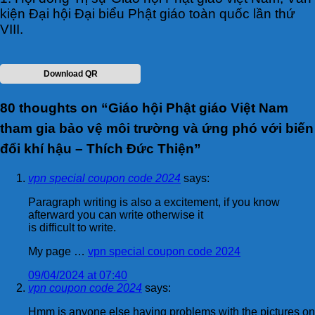
kiện Đại hội Đại biểu Phật giáo toàn quốc lần thứ
VIII.
Download QR
80 thoughts on “
Giáo hội Phật giáo Việt Nam
tham gia bảo vệ môi trường và ứng phó với biến
đổi khí hậu – Thích Đức Thiện
”
vpn special coupon code 2024
says:
Paragraph writing is also a excitement, if you know
afterward you can write otherwise it
is difficult to write.
My page …
vpn special coupon code 2024
09/04/2024 at 07:40
vpn coupon code 2024
says:
Hmm is anyone else having problems with the pictures on