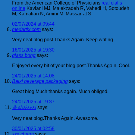
From the American College of Physicians
real cialis
online
Kaviani MJ, Malekzadeh R, Vahedi H, Sotoudeh
M, Kamalian N, Amini M, Massarrat S
02/07/2024 at 09:44
medartix.com
says:
Very neat blog post.Thanks Again. Keep writing.
16/01/2025 at 19:30
glass bong
says:
Enjoyed every bit of your blog post.Thanks Again. Cool.
24/01/2025 at 14:08
Baixi beverage packaging
says:
Great blog.Much thanks again. Much obliged.
24/01/2025 at 19:37
출장마사지
says:
Very neat blog.Thanks Again. Awesome.
30/01/2025 at 02:58
xxx charm
says: