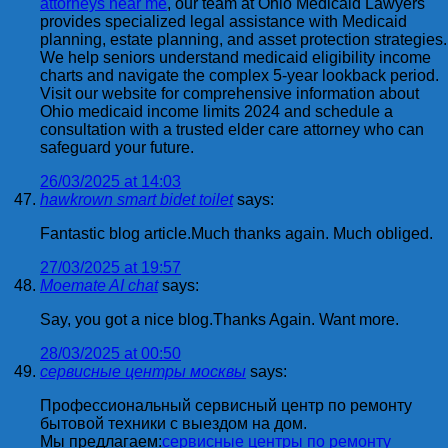
attorneys near me
, our team at Ohio Medicaid Lawyers
provides specialized legal assistance with Medicaid
planning, estate planning, and asset protection strategies.
We help seniors understand medicaid eligibility income
charts and navigate the complex 5-year lookback period.
Visit our website for comprehensive information about
Ohio medicaid income limits 2024 and schedule a
consultation with a trusted elder care attorney who can
safeguard your future.
26/03/2025 at 14:03
hawkrown smart bidet toilet
says:
Fantastic blog article.Much thanks again. Much obliged.
27/03/2025 at 19:57
Moemate AI chat
says:
Say, you got a nice blog.Thanks Again. Want more.
28/03/2025 at 00:50
сервисные центры москвы
says:
Профессиональный сервисный центр по ремонту
бытовой техники с выездом на дом.
Мы предлагаем:
сервисные центры по ремонту