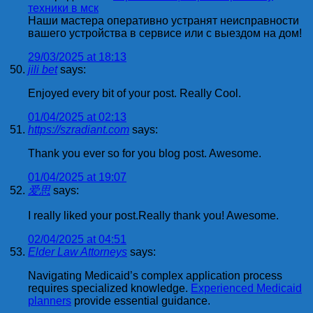
техники в мск
Наши мастера оперативно устранят неисправности
вашего устройства в сервисе или с выездом на дом!
29/03/2025 at 18:13
jili bet
says:
Enjoyed every bit of your post. Really Cool.
01/04/2025 at 02:13
https://szradiant.com
says:
Thank you ever so for you blog post. Awesome.
01/04/2025 at 19:07
爱思
says:
I really liked your post.Really thank you! Awesome.
02/04/2025 at 04:51
Elder Law Attorneys
says:
Navigating Medicaid’s complex application process
requires specialized knowledge.
Experienced Medicaid
planners
provide essential guidance.