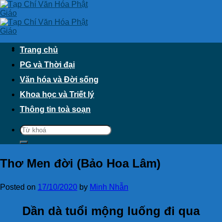
Skip
to
content
Trang chủ
PG và Thời đại
Văn hóa và Đời sống
Khoa học và Triết lý
Thông tin toà soạn
Thơ Men đời (Bảo Hoa Lâm)
Posted on
17/10/2020
by
Minh Nhẫn
Dần dà tuổi mộng luống đi qua