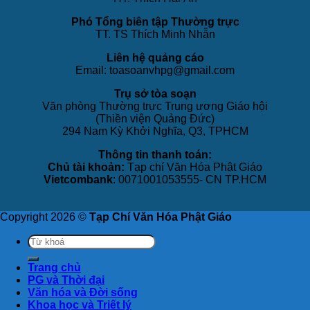
Phó Tổng biên tập Thường trực
TT. TS Thích Minh Nhẫn
Liên hệ quảng cáo
Email: toasoanvhpg@gmail.com
Trụ sở tòa soạn
Văn phòng Thường trực Trung ương Giáo hội
(Thiền viện Quảng Đức)
294 Nam Kỳ Khởi Nghĩa, Q3, TPHCM
Thông tin thanh toán:
Chủ tài khoản:
Tạp chí Văn Hóa Phật Giáo
Vietcombank
: 0071001053555- CN TP.HCM
Copyright 2026 ©
Tạp Chí Văn Hóa Phật Giáo
Trang chủ
PG và Thời đại
Văn hóa và Đời sống
Khoa học và Triết lý