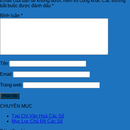
Email của bạn sẽ không được hiển thị công khai.
Các trường
bắt buộc được đánh dấu
*
Bình luận
*
Tên
Email
Trang web
CHUYÊN MỤC
Tạp Chí Văn Hoá Các Số
Mục Lục Chủ Đề Các Số