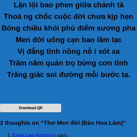
Lặn lội bao phen giữa chánh tà
Thoá ng chốc cuộc đời chưa kịp hẹn
Bóng chiều khói phủ điểm sương pha
Men đời uống cạn bao lầm lạc
Vị đắng tình nồng nỗ i xót xa
Trăm năm quán trọ bừng cơn tỉnh
Trăng giác soi đường mỗi bước ta.
Download QR
2 thoughts on “
Thơ Men đời (Bảo Hoa Lâm)
”
Elder Law Attorneys
says: