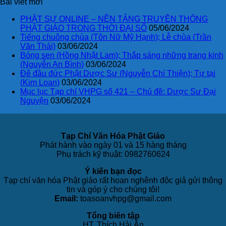
Bài viết mới
PHẬT SỰ ONLINE – NỀN TẢNG TRUYỀN THÔNG
PHẬT GIÁO TRONG THỜI ĐẠI SỐ
05/06/2024
Tiếng chuông chùa (Tôn Nữ Mỹ Hạnh); Lễ chùa (Trần
Văn Thái)
03/06/2024
Bóng sen (Hồng Nhật Lam); Thắp sáng những trang kinh
(Nguyễn An Bình)
03/06/2024
Đê đầu đức Phật Dược Sư (Nguyễn Chí Thiện); Tự tại
(Kim Loan)
03/06/2024
Mục lục Tạp chí VHPG số 421 – Chủ đề: Dược Sư Đại
Nguyện
03/06/2024
Tạp Chí Văn Hóa Phật Giáo
Phát hành vào ngày 01 và 15 hàng tháng
Phụ trách kỹ thuật: 0982760624
Ý kiến bạn đọc
Tạp chí văn hóa Phật giáo rất hoan nghênh độc giả gửi thông
tin và góp ý cho chúng tôi!
Email:
toasoanvhpg@gmail.com
Tổng biên tập
HT. Thích Hải Ấn