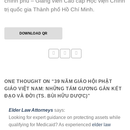
chính phủ – Giảng viên Cao cấp Học viện Chính
trị quốc gia Thành phố Hồ Chí Minh.
DOWNLOAD QR
ONE THOUGHT ON “
39 NĂM GIÁO HỘI PHẬT
GIÁO VIỆT NAM: NHỮNG TẤM GƯƠNG GẮN KẾT
ĐẠO VÀ ĐỜI (TS. BÙI HỮU DƯỢC)
”
Elder Law Attorneys
says:
Looking for expert guidance on protecting assets while
qualifying for Medicaid? As experienced
elder law