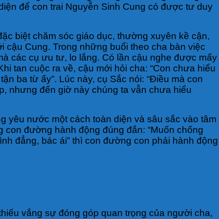
 diện để con trai Nguyễn Sinh Cung có được tư duy
 đặc biệt chăm sóc giáo dục, thường xuyên kề cận,
ới cậu Cung. Trong những buổi theo cha bàn việc
à các cụ ưu tư, lo lắng. Có lần cậu nghe được mấy
 Khi tan cuộc ra về, cậu mới hỏi cha: “Con chưa hiểu
ận ba từ ấy”. Lúc này, cụ Sắc nói: “Điều mà con
áp, nhưng đến giờ này chúng ta vẫn chưa hiểu
ng yêu nước một cách toàn diện và sâu sắc vào tâm
ng con đường hành động đúng đắn: “Muốn chống
ình đẳng, bác ái” thì con đường con phải hành động
ể thiếu vắng sự đóng góp quan trọng của người cha,