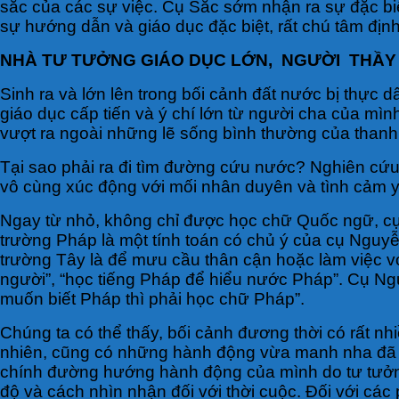
sắc của các sự việc. Cụ Sắc sớm nhận ra sự đặc bi
sự hướng dẫn và giáo dục đặc biệt, rất chú tâm địn
NHÀ TƯ TƯỞNG GIÁO DỤC LỚN, NGƯỜI THẦY Đ
Sinh ra và lớn lên trong bối cảnh đất nước bị thực 
giáo dục cấp tiến và ý chí lớn từ người cha của mì
vượt ra ngoài những lẽ sống bình thường của thanh 
Tại sao phải ra đi tìm đường cứu nước? Nghiên cứu 
vô cùng xúc động với mối nhân duyên và tình cảm 
Ngay từ nhỏ, không chỉ được học chữ Quốc ngữ, cụ
trường Pháp là một tính toán có chủ ý của cụ Nguy
trường Tây là để mưu cầu thân cận hoặc làm việc vớ
người”, “học tiếng Pháp để hiểu nước Pháp”. Cụ Ng
muốn biết Pháp thì phải học chữ Pháp”.
Chúng ta có thể thấy, bối cảnh đương thời có rất n
nhiên, cũng có những hành động vừa manh nha đã b
chính đường hướng hành động của mình do tư tưởng
độ và cách nhìn nhận đối với thời cuộc. Đối với c