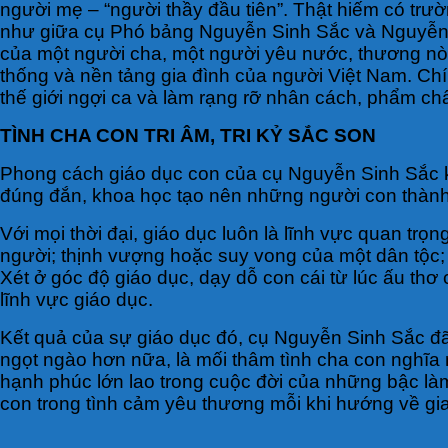
người mẹ – “người thầy đầu tiên”. Thật hiếm có trườ
như giữa cụ Phó bảng Nguyễn Sinh Sắc và Nguyễn 
của một người cha, một người yêu nước, thương nò
thống và nền tảng gia đình của người Việt Nam. Chí
thế giới ngợi ca và làm rạng rỡ nhân cách, phẩm chất
TÌNH CHA CON TRI ÂM, TRI KỶ SẮC SON
Phong cách giáo dục con của cụ Nguyễn Sinh Sắc kh
đúng đắn, khoa học tạo nên những người con thàn
Với mọi thời đại, giáo dục luôn là lĩnh vực quan tr
người;
thịnh vượng hoặc suy vong của một dân tộc; ph
Xét ở góc độ giáo dục, dạy dỗ con cái từ lúc ấu th
lĩnh vực giáo dục.
Kết quả của sự giáo dục đó, cụ Nguyễn Sinh Sắc đã
ngọt ngào hơn nữa, là mối thâm tình cha con nghĩa 
hạnh phúc lớn lao trong cuộc đời của những bậc là
con trong tình cảm yêu thương mỗi khi hướng về gia 