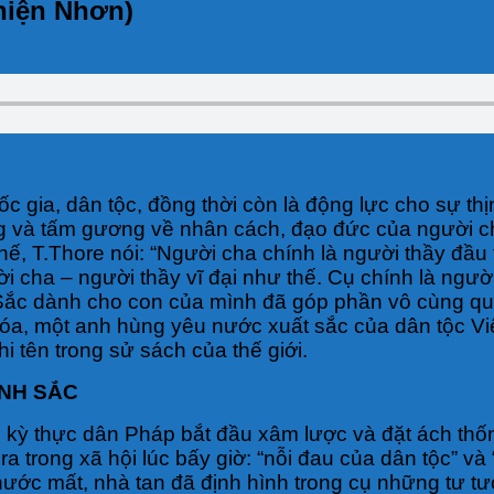
hiện Nhơn)
gia, dân tộc, đồng thời còn là động lực cho sự thịn
ng và tấm gương về nhân cách, đạo đức của người c
ế, T.Thore nói: “Người cha chính là người thầy đầu t
cha – người thầy vĩ đại như thế. Cụ chính là người
 Sắc dành cho con của mình đã góp phần vô cùng qua
a, một anh hùng yêu nước xuất sắc của dân tộc Việt
i tên trong sử sách của thế giới.
INH SẮC
hời kỳ thực dân Pháp bắt đầu xâm lược và đặt ách thốn
a trong xã hội lúc bấy giờ: “nỗi đau của dân tộc” v
ớc mất, nhà tan đã định hình trong cụ những tư tưở