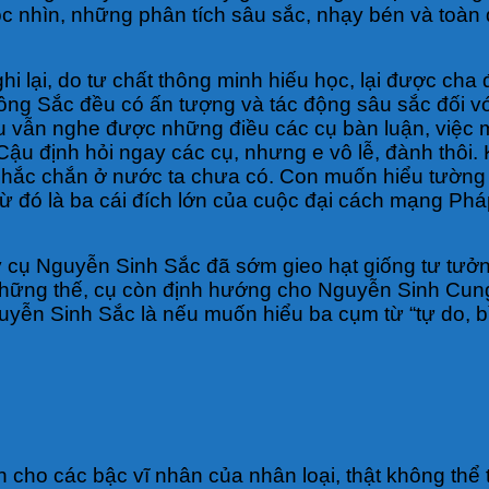
c nhìn, những phân tích sâu sắc, nhạy bén và toàn
i lại, do tư chất thông minh hiếu học, lại được cha
 ông Sắc đều có ấn tượng và tác động sâu sắc đối v
 vẫn nghe được những điều các cụ bàn luận, việc m
 Cậu định hỏi ngay các cụ, nhưng e vô lễ, đành thôi.
 chắc chắn ở nước ta chưa có. Con muốn hiểu tường t
ừ đó là ba cái đích lớn của cuộc đại cách mạng Ph
hấy cụ Nguyễn
Sinh Sắc đã sớm gieo hạt giống tư tưở
những thế, cụ còn định hướng cho Nguyễn Sinh Cu
uyễn Sinh Sắc là nếu muốn hiểu ba cụm từ “tự do, b
ch cho các bậc vĩ nhân của nhân loại, thật không th