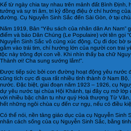
Kể từ ngày chia tay nhau trên mảnh đất Bình Định,
tưởng và sự tri âm, tri kỷ đồng điệu ở chí hướng c
đường. Cụ Nguyễn Sinh Sắc đến Sài Gòn, ở tại chù
Năm 1919, Bản “Yêu sách của nhân dân An Nam” gửi 
điểm và báo Dân Chúng (Le Populaire) với tên gọi 
Nguyễn Sinh Sắc vô cùng xúc động. Cụ đi dọc bờ sô
gắm vào trái tim, chí hướng lớn của người con trai
tộc này trông đợi con về. Khi nhìn thấy ba chữ Ngu
Thành ơi! Cha sung sướng lắm!”.
Được tiếp sức bởi con đường hoạt động yêu nước đú
cũng tích cực đi qua rất nhiều tỉnh thành ở Nam Bộ
nước. Đặc biệt, giai đoạn năm 1923 – 1926, cụ Ngu
dự yêu nước tại chùa Hội Khánh, tại đây cụ mở lớp 
với nhiều bậc chân tu như quý Hoà thượng Từ Văn,
hết những ngôi chùa cụ đến cư ngụ, nếu có điều ki
Có thể nói, nền tảng giáo dục của cụ Nguyễn Sinh Sắ
nhân cách sống của cụ Nguyễn Sinh Sắc, bằng tinh th