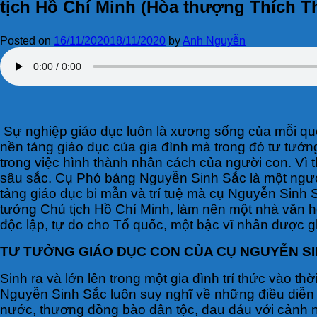
tịch Hồ Chí Minh (Hòa thượng Thích T
Posted on
16/11/2020
18/11/2020
by
Anh Nguyễn
Sự nghiệp giáo dục luôn là xương sống của mỗi quốc 
nền tảng giáo dục của gia đình mà trong đó tư tưở
trong việc hình thành nhân cách của người con. Vì th
sâu sắc. Cụ Phó bảng Nguyễn Sinh Sắc là một người 
tảng giáo dục bi mẫn và trí tuệ mà cụ Nguyễn Sinh
tưởng Chủ tịch Hồ Chí Minh, làm nên một nhà văn hó
độc lập, tự do cho Tổ quốc, một bậc vĩ nhân được gh
TƯ TƯỞNG GIÁO DỤC CON CỦA CỤ NGUYỄN S
Sinh ra và lớn lên trong một gia đình trí thức vào t
Nguyễn Sinh Sắc luôn suy nghĩ về những điều diễn r
nước, thương đồng bào dân tộc, đau đáu với cảnh nư