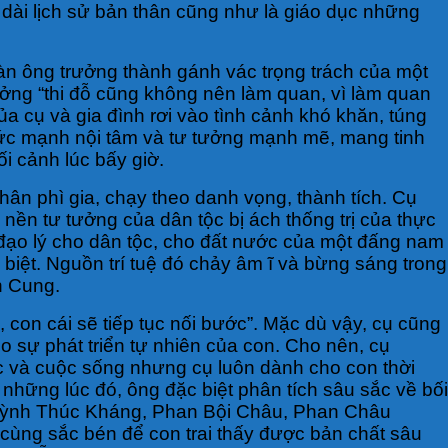
 dài lịch sử bản thân cũng như là giáo dục những
 đàn ông trưởng thành gánh vác trọng trách của một
 tưởng “thi đỗ cũng không nên làm quan, vì làm quan
 cụ và gia đình rơi vào tình cảnh khó khăn, túng
 Sức mạnh nội tâm và tư tưởng mạnh mẽ, mang tinh
ối cảnh lúc bấy giờ.
ân phì gia, chạy theo danh vọng, thành tích. Cụ
 nền tư tưởng của dân tộc bị ách thống trị của thực
 đạo lý cho dân tộc, cho đất nước của một đấng nam
 biệt. Nguồn trí tuệ đó chảy âm ĩ và bừng sáng trong
h Cung.
con cái sẽ tiếp tục nối bước”. Mặc dù vậy, cụ cũng
 sự phát triển tự nhiên của con. Cho nên, cụ
iệc và cuộc sống nhưng cụ luôn dành cho con thời
g những lúc đó, ông đặc biệt phân tích sâu sắc về bối
 Huỳnh Thúc Kháng, Phan Bội Châu, Phan Châu
ô cùng sắc bén để con trai thấy được bản chất sâu