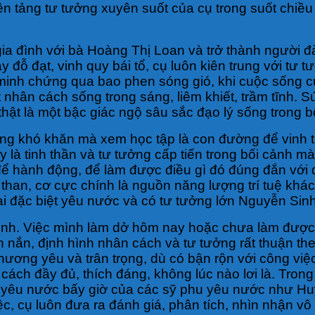
n tảng tư tưởng xuyên suốt của cụ trong suốt chiều
p gia đình với bà Hoàng Thị Loan và trở thành người
y đỗ đạt, vinh quy bái tổ, cụ luôn kiên trung với tư
inh chứng qua bao phen sóng gió, khi cuộc sống của
 nhân cách sống trong sáng, liêm khiết, trầm tĩnh.
thật là một bậc giác ngộ sâu sắc đạo lý sống trong b
g khó khăn mà xem học tập là con đường để vinh th
 là tinh thần và tư tưởng cấp tiến trong bối cảnh mà
để hành động, để làm được điều gì đó đúng đắn với
than, cơ cực chính là nguồn năng lượng trí tuệ khác
ai đặc biệt yêu nước và có tư tưởng lớn Nguyễn Sin
ình. Việc mình làm dở hôm nay hoặc chưa làm được, 
ắn, định hình nhân cách và tư tưởng rất thuận theo
 thương yêu và trân trọng, dù có bận rộn với công v
 cách đầy đủ, thích đáng, không lúc nào lơi là. Tron
trào yêu nước bấy giờ của các sỹ phu yêu nước như
ệc, cụ luôn đưa ra đánh giá, phân tích, nhìn nhận v