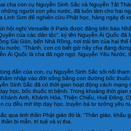
 hai cha con cụ Nguyễn Sinh Sắc và Nguyễn Tất Thà
ủa những người con yêu nước, đã luôn làm cho hai n
a Linh Sơn để nghiên cứu Phật học, hàng ngày đi x
hội nghị Versaille ở Paris được đăng trên báo Nhâ
“Quyền của các dân tộc”, ký tên Nguyễn Ái Quốc đã 
ng Sài Gòn, bến Nhà Rồng, nơi trái tim của hai thế
 yêu nước. “Thành, con có biết giờ nầy cha đang đứn
yễn Ái Quốc là cha đã ngờ ngợ. Nguyễn Yêu Nước, tì
ng đắn của con, cụ Nguyễn Sinh Sắc sôi nổi tham g
, thâm nhập vào đời sống bằng con đường bốc thuốc 
yễn Sinh Sắc đã có thời gian hoạt động cách mạng r
dạy học, bốc thuốc trị bệnh. Trong khoảng thời gian
 Khánh Anh, Khánh Hòa, Thiện Chiếu, Huệ Đăng, Chí
ện cụ đều mở lớp dạy học, truyền bá tư tưởng yêu n
c qua tinh thần Phật giáo đó là: “Thân giáo, khẩu g
ần bi mẫn, trí tuệ và vị tha.