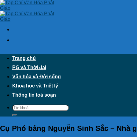
Skip
to
content
Trang chủ
PG và Thời đại
Văn hóa và Đời sống
Khoa học và Triết lý
Thông tin toà soạn
Cụ Phó bảng Nguyễn Sinh Sắc – Nhà gi