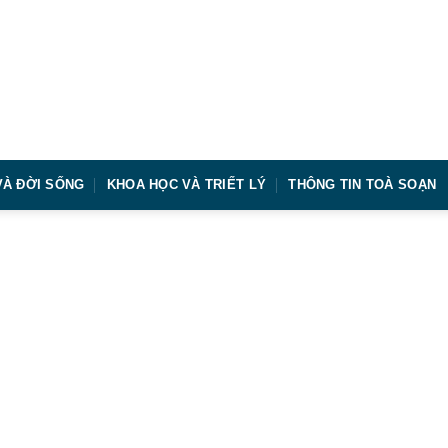
VÀ ĐỜI SỐNG
KHOA HỌC VÀ TRIẾT LÝ
THÔNG TIN TOÀ SOẠN