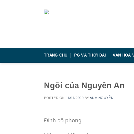
Skip
to
content
TRANG CHỦ
PG VÀ THỜI ĐẠI
VĂN HÓA 
Ngồi của Nguyên An
POSTED ON
16/11/2020
BY
ANH NGUYỄN
Đỉnh cô phong