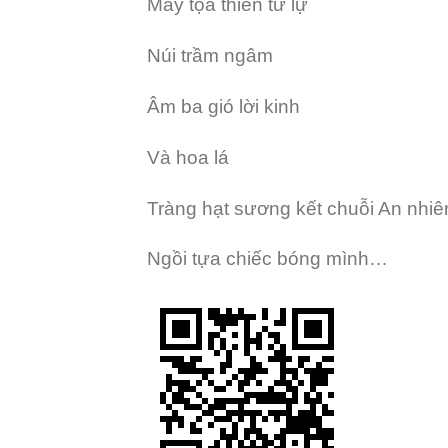
Mây tọa thiền tư lự
Núi trầm ngâm
Âm ba gió lời kinh
Và hoa lá
Tràng hạt sương kết chuỗi An nhiê
Ngồi tựa chiếc bóng mình…