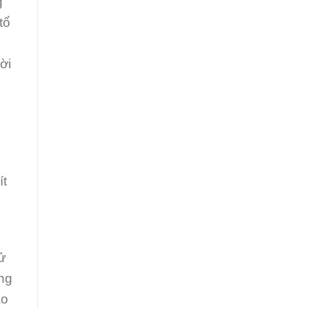
g
tổ
ời
ít
tử
ng
ào