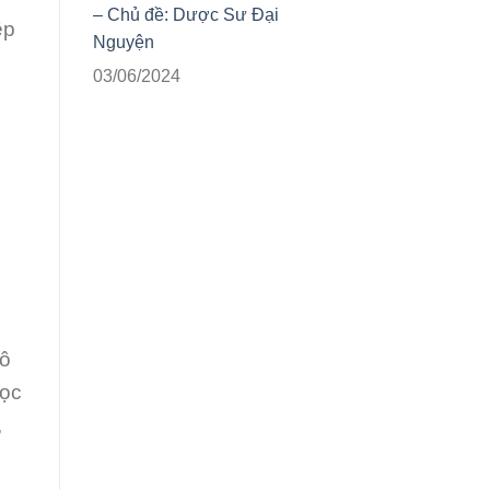
– Chủ đề: Dược Sư Đại
ệp
Nguyện
03/06/2024
tô
học
,