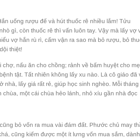
 Hắn uống rượu đế và hút thuốc rê nhiều lắm! Tửu
hò gì, còn thuốc rê thì vấn luôn tay. Vậy mà lấy vợ 
iểu vợ hắn rù rì, cấm vận ra sao mà bỏ rượu, bỏ th
ội thiệt!
đi chợ, nấu ăn cho chồng; rảnh về bấm huyệt cho mẹ
 bệnh tật. Tất nhiên không lấy xu nào. Là cô giáo đã 
ở nhà, lấy giá rất rẻ, giúp học sinh nghèo. Mỗi tháng
n chùa, một cái chùa hẻo lánh, nhỏ xíu gần nhà đọc
n cũng bỏ vốn ra mua vài đám đất. Phước chủ may th
khá, cũng kiếm được một ít lưng vốn mua sắm, dành