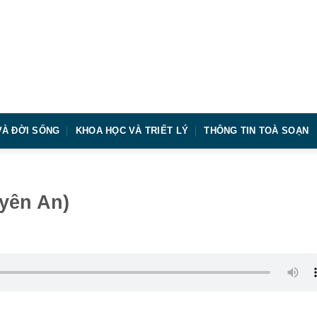
VÀ ĐỜI SỐNG
KHOA HỌC VÀ TRIẾT LÝ
THÔNG TIN TOÀ SOẠN
yên An)