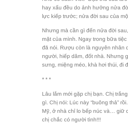
hay xấu đều do ảnh hưởng nửa đời
lực kiếp trước; nửa đời sau của một
Nhưng mà cần gì đến nửa đời sau,
mặt của mình. Ngay trong bữa tiệc 
đã nói. Rượu còn là nguyên nhân d
người, hiếp dâm, đốt nhà. Nhưng gầ
sưng, miệng méo, khà hơi thúi, đ
* * *
Lâu lắm mới gặp chị bạn. Chị trắn
gì. Chị nói: Lúc này “buông thả” rồi
Mỹ, ở nhà chỉ lo bếp núc và… giữ c
chị chắc có người tình!!!