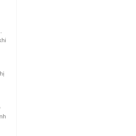
.
khi
hị
o
ành