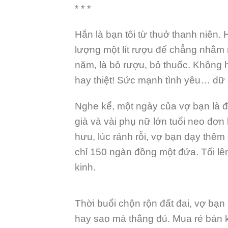
* * *
Hắn là bạn tôi từ thuở thanh niên.
lượng một lít rượu đế chẳng nhằm n
năm, là bỏ rượu, bỏ thuốc. Không h
hay thiệt! Sức mạnh tình yêu… dữ d
Nghe kể, một ngày của vợ bạn là 
già và vài phụ nữ lớn tuổi neo đơn
hưu, lúc rảnh rỗi, vợ bạn dạy thêm 
chỉ 150 ngàn đồng một đứa. Tối lê
kinh.
Thời buổi chộn rộn đất đai, vợ bạ
hay sao mà thắng đủ. Mua rẻ bán 