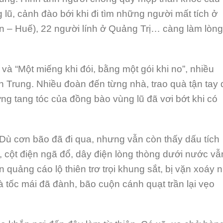
ng lũ, cảnh đào bới khi đi tìm những người mất tích ở
n – Huế), 22 người lính ở Quảng Trị… càng làm lòng
và “Một miếng khi đói, bằng một gói khi no”, nhiều
n Trung. Nhiều đoàn đến từng nhà, trao quà tận tay 
ng tang tóc của đồng bào vùng lũ đã vơi bớt khi có
: Dù cơn bão đã đi qua, nhưng vẫn còn thấy dấu tích
, cột điện ngã đổ, dây điện lòng thòng dưới nước vẫ
ảng cáo lộ thiên trơ trọi khung sắt, bị vặn xoáy 
hà tốc mái đã đành, bão cuộn cánh quạt trần lại vẹo