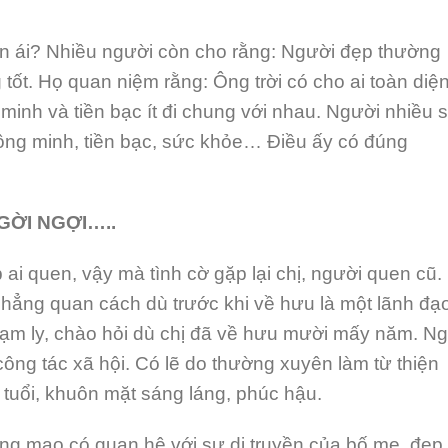
hân ái? Nhiều người còn cho rằng: Người đẹp thường
 tốt. Họ quan niệm rằng: Ông trời có cho ai toàn diệ
 minh và tiền bạc ít đi chung với nhau. Người nhiều 
thông minh, tiền bạc, sức khỏe… Điều ấy có đúng
GỜI NGỢI…..
ai quen, vậy mà tình cờ gặp lại chị, người quen cũ.
 chẳng quan cách dù trước khi về hưu là một lãnh đạ
hạm ly, chào hỏi dù chị đã về hưu mười mấy năm. N
công tác xã hội. Có lẽ do thường xuyên làm từ thiện
 tuổi, khuôn mặt sáng láng, phúc hậu.
ớng mạo có quan hệ với sự di truyền của bố mẹ, đẹp