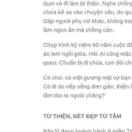
dụm và đi làm từ thiện. Nghe chồn
chưa kể sa vào chuyện xấu, do qu
Gặp người phụ nữ khác, không trọng
làm ngon ăn mà chồng cản.
Chụp hình kỷ niệm 60 năm cuộc đời
áo lam ngồi giữa. Hỏi: Ai cũng mặc
queo: Chuẩn bị đi chùa, con đòi c
Có chứ, có một gương mặt vợ bạn đẹ
Có lẽ do nếp sống đơn giản, thiện
tâm tỏa ra ngoài chăng?
TỪ THIỆN, NÉT ĐẸP TỪ TÂM
Bão lũ đang hoành hành ở miền Tr