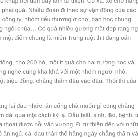
xe khắp nơi đến đây làm từ thiện. Có xã, xe chở hàn
g phát quà. Nhiều đoàn đi theo sự vận động của các 
 công ty, nhóm tiểu thương ở chợ, bạn học chung
ững ngôi chùa… Có quá nhiều gương mặt đẹp rạng ng
n một điểm chung là miền Trung ruột thịt đang oằn
đồng, cho 200 hộ, một ít quà cho hai trường học và
đồng nghe cũng kha khá với một nhóm người nhỏ,
t triệu đồng, chẳng thấm đâu vào đâu. Thôi thì của 
răng lại đau nhức, ăn uống chả muốn gì cũng chẳng
 dài qua một cách kỳ lạ. Dẫu biết, sinh, lão, bệnh, 
 thoát được nỗi vấn vương. Đi từ thiện đến với nhữ
ổ ăn ngủ, cái đau thân thể hằng ngày chẳng thấm v