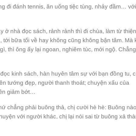
ng đi đánh tennis, ăn uống tiệc tùng, nhảy đầm… với
y ở nhà đọc sách, rảnh rảnh thì đi chùa, làm từ thiện
 tới bữa tối về hay không cũng không bận tâm. Mà 
ì, thì ông ấy lại ngoan, nghiêm túc, mới ngộ. Chẳng
 đọc kinh sách, hàn huyên tâm sự với bạn đồng tu, c
ên tướng đẹp, người thanh thoát; chuyện xấu của
iên giảm bớt…
hứ chẳng phải buông thả, chị cười hè hè: Buông nà
chuyện với người khác, chị lại nói sai từ buông xả th