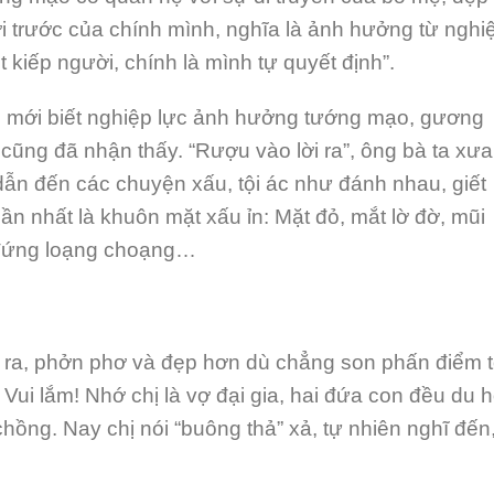
 trước của chính mình, nghĩa là ảnh hưởng từ nghi
 kiếp người, chính là mình tự quyết định”.
 mới biết nghiệp lực ảnh hưởng tướng mạo, gương
cũng đã nhận thấy. “Rượu vào lời ra”, ông bà ta xưa
ẫn đến các chuyện xấu, tội ác như đánh nhau, giết
n nhất là khuôn mặt xấu ỉn: Mặt đỏ, mắt lờ đờ, mũi
i đứng loạng choạng…
g ra, phởn phơ và đẹp hơn dù chẳng son phấn điểm 
. Vui lắm! Nhớ chị là vợ đại gia, hai đứa con đều du 
hồng. Nay chị nói “buông thả” xả, tự nhiên nghĩ đến