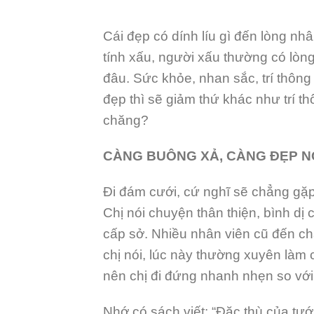
Cái đẹp có dính líu gì đến lòng n
tính xấu, người xấu thường có lòng
đâu. Sức khỏe, nhan sắc, trí thông
đẹp thì sẽ giảm thứ khác như trí 
chăng?
CÀNG BUÔNG XẢ, CÀNG ĐẸP N
Đi đám cưới, cứ nghĩ sẽ chẳng gặp 
Chị nói chuyện thân thiện, bình dị
cấp sở. Nhiều nhân viên cũ đến c
chị nói, lúc này thường xuyên làm 
nên chị đi đứng nhanh nhẹn so với
Nhớ có sách viết: “Đặc thù của tư