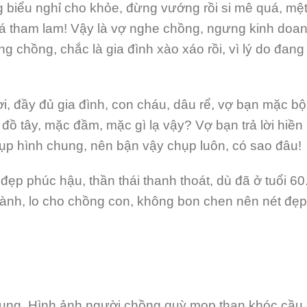
g biểu nghỉ cho khỏe, đừng vướng rồi si mê quá, mệt
á tham lam! Vậy là vợ nghe chồng, ngưng kinh doan
 chồng, chắc là gia đình xào xáo rồi, vì lý do đang
, đầy đủ gia đình, con cháu, dâu rể, vợ bạn mặc bộ
 đồ tây, mặc đầm, mặc gì lạ vậy? Vợ bạn trả lời hiền
hụp hình chung, nên bận vậy chụp luôn, có sao đâu!
p phúc hậu, thần thái thanh thoát, dù đã ở tuổi 60
 lành, lo cho chồng con, không bon chen nên nét đẹp
ung. Hình ảnh người chồng quỳ mọp than khóc cầu