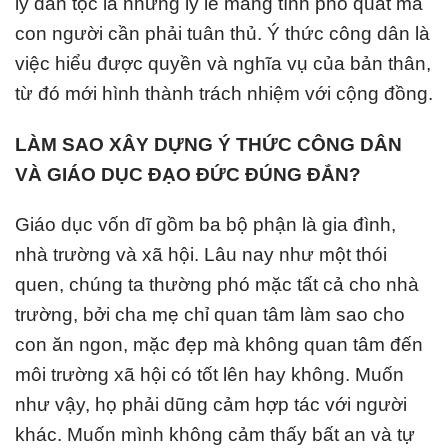
lý dân tộc là những lý lẽ mang tính phổ quát mà
con người cần phải tuân thủ. Ý thức công dân là
việc hiểu được quyền và nghĩa vụ của bản thân,
từ đó mới hình thành trách nhiệm với cộng đồng.
LÀM SAO XÂY DỰNG Ý THỨC CÔNG DÂN
VÀ GIÁO DỤC ĐẠO ĐỨC ĐÚNG ĐẮN?
Giáo dục vốn dĩ gồm ba bộ phận là gia đình,
nhà trường và xã hội. Lâu nay như một thói
quen, chúng ta thường phó mặc tất cả cho nhà
trường, bởi cha mẹ chỉ quan tâm làm sao cho
con ăn ngon, mặc đẹp mà không quan tâm đến
môi trường xã hội có tốt lên hay không. Muốn
như vậy, họ phải dũng cảm hợp tác với người
khác. Muốn mình không cảm thấy bất an và tự