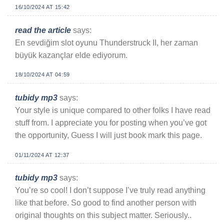
16/10/2024 AT 15:42
read the article
says:
En sevdiğim slot oyunu Thunderstruck II, her zaman
büyük kazançlar elde ediyorum.
18/10/2024 AT 04:59
tubidy mp3
says:
Your style is unique compared to other folks I have read
stuff from. I appreciate you for posting when you’ve got
the opportunity, Guess I will just book mark this page.
01/11/2024 AT 12:37
tubidy mp3
says:
You’re so cool! I don’t suppose I’ve truly read anything
like that before. So good to find another person with
original thoughts on this subject matter. Seriously..