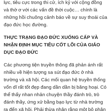
lực, tiêu cực trong thi cử, ích kỷ với cộng đồng
và thờ ơ với các vấn đề thời cuộc… chính là
những hồi chuông cảnh báo về sự suy thoái của
đạo đức học đường.
THỰC TRẠNG ĐẠO ĐỨC XUỐNG CẤP VÀ
NHẬN ĐỊNH MỤC TIÊU CỐT LÕI CỦA GIÁO
DỤC ĐẠO ĐỨC
Các phương tiện truyền thông đã phản ánh rất
nhiều về hiện tượng sa sút đạo đức ở nhà
trường và xã hội. Các mối quan hệ truyền thống
vốn dĩ rất tốt đẹp đang dần dần bị băng hoại. Có
thể thấy nhan nhản chuyện thầy đánh trò, trò
đánh thầy, ứng xử bằng bạo lực từ nhà trường
ra đến xã hội. Phải thừa nhận rằng một bộ phận