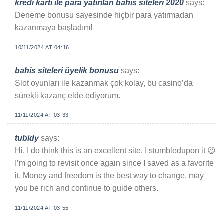
kredi kartı ile para yatırılan bahis siteleri 2020
says:
Deneme bonusu sayesinde hiçbir para yatırmadan
kazanmaya başladım!
10/11/2024 AT 04:16
bahis siteleri üyelik bonusu
says:
Slot oyunları ile kazanmak çok kolay, bu casino’da
sürekli kazanç elde ediyorum.
11/11/2024 AT 03:33
tubidy
says:
Hi, I do think this is an excellent site. I stumbledupon it 😉
I’m going to revisit once again since I saved as a favorite
it. Money and freedom is the best way to change, may
you be rich and continue to guide others.
11/11/2024 AT 03:55