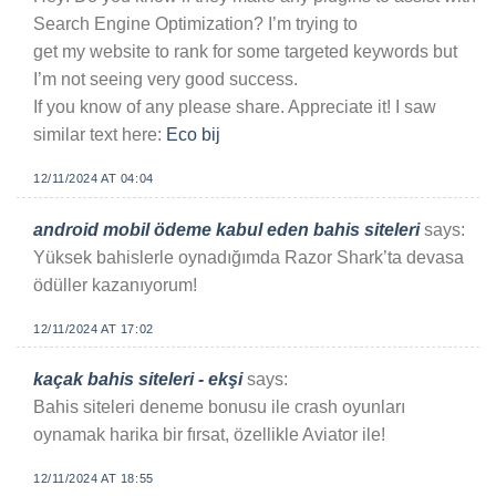
Search Engine Optimization? I’m trying to
get my website to rank for some targeted keywords but
I’m not seeing very good success.
If you know of any please share. Appreciate it! I saw
similar text here:
Eco bij
12/11/2024 AT 04:04
android mobil ödeme kabul eden bahis siteleri
says:
Yüksek bahislerle oynadığımda Razor Shark’ta devasa
ödüller kazanıyorum!
12/11/2024 AT 17:02
kaçak bahis siteleri - ekşi
says:
Bahis siteleri deneme bonusu ile crash oyunları
oynamak harika bir fırsat, özellikle Aviator ile!
12/11/2024 AT 18:55