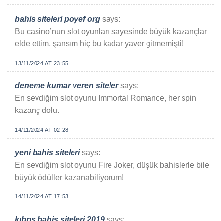
bahis siteleri poyef org
says:
Bu casino’nun slot oyunları sayesinde büyük kazançlar
elde ettim, şansım hiç bu kadar yaver gitmemişti!
13/11/2024 AT 23:55
deneme kumar veren siteler
says:
En sevdiğim slot oyunu Immortal Romance, her spin
kazanç dolu.
14/11/2024 AT 02:28
yeni bahis siteleri
says:
En sevdiğim slot oyunu Fire Joker, düşük bahislerle bile
büyük ödüller kazanabiliyorum!
14/11/2024 AT 17:53
kıbrıs bahis siteleri 2019
says: