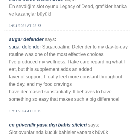
En sevdiğim slot oyunu Legacy of Dead, grafikler harika
ve kazançlar büyük!
14/11/2024 AT 22:57
sugar defender
says:
sugar defender
Sugarcoating Defender to my day-to-day
routine was one of the most effective choices
I’ve produced my wellness. I take care regarding what I
eat, but this supplement adds an added
layer of support. I really feel more constant throughout
the day, and my food cravings
have decreased substantially. It behaves to have
something so easy that makes such a big difference!
17/11/2024 AT 02:19
en güvenilir yasa dışı bahis siteleri
says:
Slot oyunlarında küçük bahisler yaparak büyük