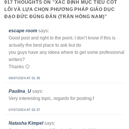
917 THOUGHTS ON “
XÁC ĐỊNH MỤC TIÊU CỐT
LÕI VÀ LỰA CHỌN PHƯƠNG PHÁP GIÁO DỤC
ĐẠO ĐỨC ĐÚNG ĐẮN (TRẦN HỒNG NAM)
”
escape room
says:
Good post and right to the point. I don’t know if this is
actually the best place to ask but do
you guys have any ideea where to get some professional
writers?
Thanks 🙂
06/07/2024 AT 01:35
Paulina_U
says:
Very interesting topic, regards for posting.
!
07/07/2024 AT 03:37
Natasha Kimpel
says: