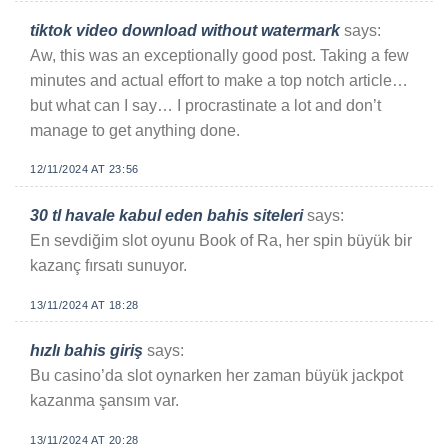
tiktok video download without watermark
says:
Aw, this was an exceptionally good post. Taking a few
minutes and actual effort to make a top notch article…
but what can I say… I procrastinate a lot and don’t
manage to get anything done.
12/11/2024 AT 23:56
30 tl havale kabul eden bahis siteleri
says:
En sevdiğim slot oyunu Book of Ra, her spin büyük bir
kazanç fırsatı sunuyor.
13/11/2024 AT 18:28
hızlı bahis giriş
says:
Bu casino’da slot oynarken her zaman büyük jackpot
kazanma şansım var.
13/11/2024 AT 20:28