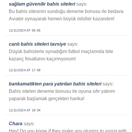
sağlam güvenilir bahis siteleri
says:
Bu bahis sitesinin sunduğu deneme bonusu ile bedava
Aviator oynayarak hemen büyük ödüller kazandım!
11/11/2024 AT 06:06
canlı bahis siteleri tavsiye
says:
Düşük bahislerle oynadığım futbol maçlarında bile
kazanç fırsatlarını kaçırmıyorum!
11/11/2024 AT 17:48
bankamatikten para yatırılan bahis siteleri
says:
Bahis siteleri deneme bonusu ile oyuna sıfır yatırım
yaparak başlamak gerçekten harika!
11/11/2024 AT 18:34
Chara
says:
Hey! Do you know if they make any plugins to assist with