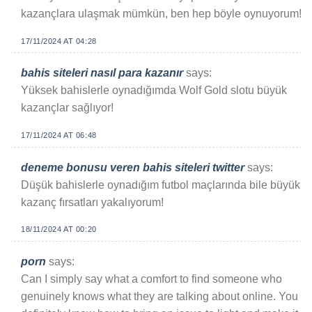
kazançlara ulaşmak mümkün, ben hep böyle oynuyorum!
17/11/2024 AT 04:28
bahis siteleri nasıl para kazanır
says:
Yüksek bahislerle oynadığımda Wolf Gold slotu büyük
kazançlar sağlıyor!
17/11/2024 AT 06:48
deneme bonusu veren bahis siteleri twitter
says:
Düşük bahislerle oynadığım futbol maçlarında bile büyük
kazanç fırsatları yakalıyorum!
18/11/2024 AT 00:20
porn
says:
Can I simply say what a comfort to find someone who
genuinely knows what they are talking about online. You