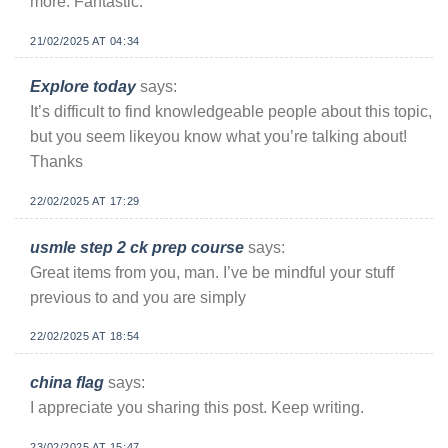
more. Fantastic.
21/02/2025 AT 04:34
Explore today
says:
It’s difficult to find knowledgeable people about this topic,
but you seem likeyou know what you’re talking about!
Thanks
22/02/2025 AT 17:29
usmle step 2 ck prep course
says:
Great items from you, man. I’ve be mindful your stuff
previous to and you are simply
22/02/2025 AT 18:54
china flag
says:
I appreciate you sharing this post. Keep writing.
23/02/2025 AT 15:47