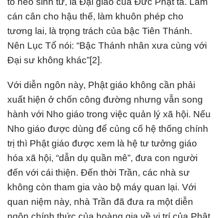
tỏ nẻo sinh tử, là Đại giáo của Đức Phật ta. Làm
cán cân cho hậu thế, làm khuôn phép cho
tương lai, là trọng trách của bậc Tiên Thánh.
Nên Lục Tổ nói: “Bậc Thánh nhân xưa cùng với
Đại sư không khác”[2].
Với diễn ngôn này, Phật giáo không cần phải
xuất hiện ở chốn công đường nhưng vẫn song
hành với Nho giáo trong việc quản lý xã hội. Nếu
Nho giáo được dùng để củng cố hệ thống chính
trị thì Phật giáo được xem là hệ tư tưởng giáo
hóa xã hội, “dẫn dụ quần mê”, đưa con người
đến với cái thiện. Đến thời Trần, các nhà sư
không còn tham gia vào bộ máy quan lại. Với
quan niệm này, nhà Trần đã đưa ra một diễn
ngôn chính thức của hoàng gia về vị trí của Phật