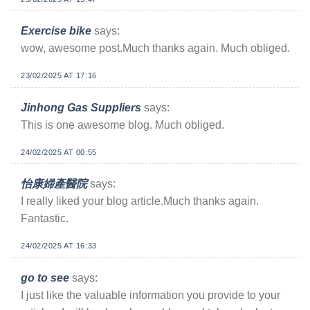
Exercise bike
says:
wow, awesome post.Much thanks again. Much obliged.
23/02/2025 AT 17:16
Jinhong Gas Suppliers
says:
This is one awesome blog. Much obliged.
24/02/2025 AT 00:55
怡康婦產醫院
says:
I really liked your blog article.Much thanks again.
Fantastic.
24/02/2025 AT 16:33
go to see
says:
I just like the valuable information you provide to your