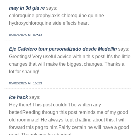
may in 3d gia re
says:
chloroquine prophylaxis chloroquine quinine
hydroxychloroquine side effects heart
05/02/2025 AT 02:43
Eje Cafetero tour personalizado desde Medellín
says:
Greetings! Very useful advice within this post! It’s the little
changes that will make the biggest changes. Thanks a
lot for sharing!
05/02/2025 AT 15:23
ice hack
says:
Hey there! This post couldn’t be written any
better!Reading through this post reminds me of my good
old roommate! He always kept chatting about this. I will
forward this pag to him.Fairly certain he will have a good
read. Thaank you for sharing!