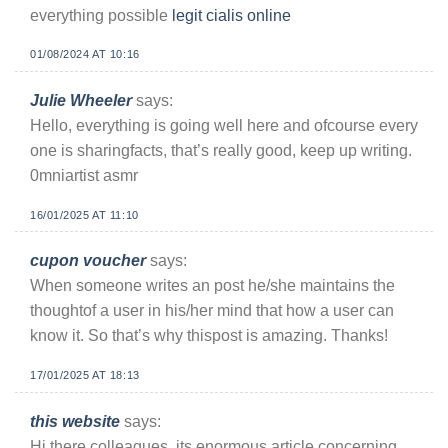
everything possible
legit cialis online
01/08/2024 AT 10:16
Julie Wheeler
says:
Hello, everything is going well here and ofcourse every
one is sharingfacts, that’s really good, keep up writing.
0mniartist asmr
16/01/2025 AT 11:10
cupon voucher
says:
When someone writes an post he/she maintains the
thoughtof a user in his/her mind that how a user can
know it. So that’s why thispost is amazing. Thanks!
17/01/2025 AT 18:13
this website
says:
Hi there colleagues, its enormous article concerning