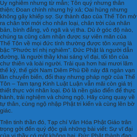
Uy nghiêm nhưng từ mẫn; Tôn quý nhưng thân
thiện; Đoan chính nhưng hỷ xả; Oai hùng nhưng
không gây khiếp sợ. Sự thành đạo của Thế Tôn mở
ra chân trời mới cho nhân loại, chân trời của nhân
bản, bình đẳng, vô ngã và vị tha. Dù ở góc độ nào,
chúng ta cũng cảm nhận được sự viên mãn của
Thế Tôn về mọi đức tính thường được tôn xưng là
bậc “Phước trí nhị nghiêm”. Đức Phật là người dẫn
đường, là người thầy khai sáng vĩ đại, tối tôn của
chư thiên và loài người. Trải qua hơn hai mươi lăm
thế kỷ, thế giới Nam Diêm Phù Đề này đã ngàn vạn
lần chuyển biến, đổi thay nhưng pháp ngữ của Thế
Tôn – Tam tạng Kinh Luật Luận vẫn mãi còn giá trị
thiết thực với nhân loại. Đó là nền giáo điển để thực
hành, trải nghiệm và chứng ngộ. Hãy cùng quay về
tự thân, cùng ngộ nhập Phật tri kiến và cùng lên bờ
giác.
Trên tinh thần đó, Tạp chí Văn Hóa Phật Giáo trân
trọng gởi đến quý độc giả những bài viết: Sự vĩ đại
của vị thầy có một không hai, Đức Phật thành đạo