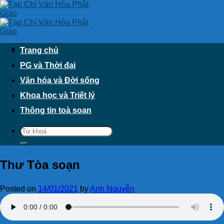
Skip
to
content
Trang chủ
PG và Thời đại
Văn hóa và Đời sống
Khoa học và Triết lý
Thông tin toà soạn
Thư Tòa soạn
Posted on
14/01/2021
by
Anh Nguyễn