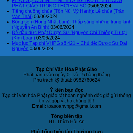
PHẬT SỰ ONLINE – NỀN TẢNG TRUYỀN THÔNG
PHẬT GIÁO TRONG THỜI ĐẠI SỐ
05/06/2024
Tiếng chuông chùa (Tôn Nữ Mỹ Hạnh); Lễ chùa (Trần
Văn Thái)
03/06/2024
Bóng sen (Hồng Nhật Lam); Thắp sáng những trang kinh
(Nguyễn An Bình)
03/06/2024
Đê đầu đức Phật Dược Sư (Nguyễn Chí Thiện); Tự tại
(Kim Loan)
03/06/2024
Mục lục Tạp chí VHPG số 421 – Chủ đề: Dược Sư Đại
Nguyện
03/06/2024
Tạp Chí Văn Hóa Phật Giáo
Phát hành vào ngày 01 và 15 hàng tháng
Phụ trách kỹ thuật: 0982760624
Ý kiến bạn đọc
Tạp chí văn hóa Phật giáo rất hoan nghênh độc giả gửi thông
tin và góp ý cho chúng tôi!
Email:
toasoanvhpg@gmail.com
Tổng biên tập
HT. Thích Hải Ấn
Phó Tổng biên tập Thường trực