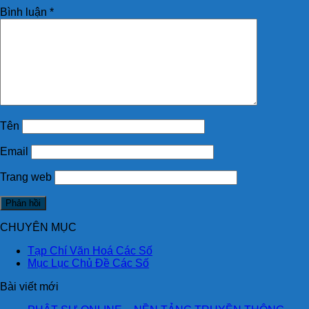
Bình luận
*
Tên
Email
Trang web
CHUYÊN MỤC
Tạp Chí Văn Hoá Các Số
Mục Lục Chủ Đề Các Số
Bài viết mới