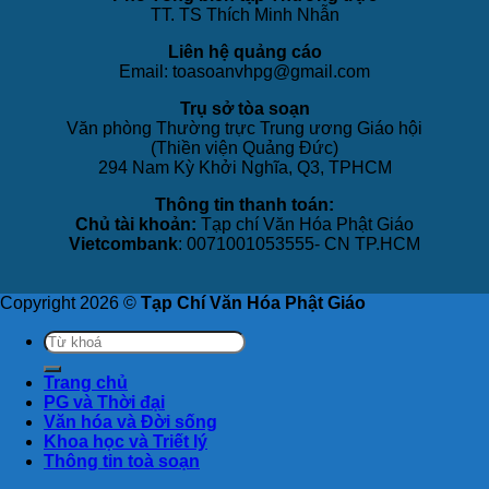
TT. TS Thích Minh Nhẫn
Liên hệ quảng cáo
Email: toasoanvhpg@gmail.com
Trụ sở tòa soạn
Văn phòng Thường trực Trung ương Giáo hội
(Thiền viện Quảng Đức)
294 Nam Kỳ Khởi Nghĩa, Q3, TPHCM
Thông tin thanh toán:
Chủ tài khoản:
Tạp chí Văn Hóa Phật Giáo
Vietcombank
: 0071001053555- CN TP.HCM
Copyright 2026 ©
Tạp Chí Văn Hóa Phật Giáo
Trang chủ
PG và Thời đại
Văn hóa và Đời sống
Khoa học và Triết lý
Thông tin toà soạn