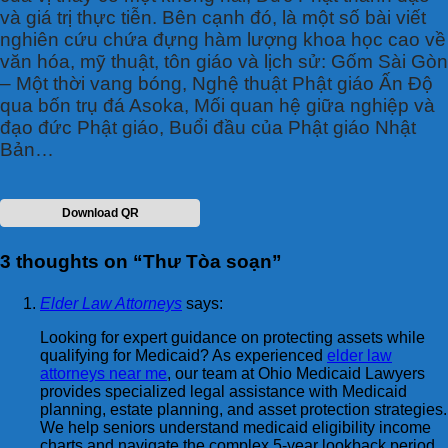
và giá trị thực tiễn. Bên cạnh đó, là một số bài viết
nghiên cứu chứa đựng hàm lượng khoa học cao về
văn hóa, mỹ thuật, tôn giáo và lịch sử: Gốm Sài Gòn
– Một thời vang bóng, Nghệ thuật Phật giáo Ấn Độ
qua bốn trụ đá Asoka, Mối quan hệ giữa nghiệp và
đạo đức Phật giáo, Buổi đầu của Phật giáo Nhật
Bản…
Download QR
3 thoughts on “
Thư Tòa soạn
”
Elder Law Attorneys
says:
Looking for expert guidance on protecting assets while
qualifying for Medicaid? As experienced
elder law
attorneys near me
, our team at Ohio Medicaid Lawyers
provides specialized legal assistance with Medicaid
planning, estate planning, and asset protection strategies.
We help seniors understand medicaid eligibility income
charts and navigate the complex 5-year lookback period.