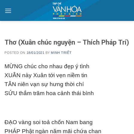
Skip
to
content
Thơ (Xuân chúc nguyện – Thích Pháp Trí)
POSTED ON
18/01/2021
BY
MINH TRIẾT
MỪNG chúc cho nhau đẹp ý tình
XUÂN này Xuân tới vẹn niềm tin
TÂN niên vạn sự hưng thời chí
SỬU thắm trăm hoa cảnh thái bình
ÐẠO vàng soi toả chốn Nam bang
PHÁP Phật ngàn năm mãi chứa chan