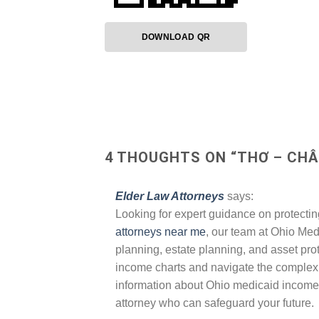
DOWNLOAD QR
4 THOUGHTS ON “
THƠ – CHÂ
Elder Law Attorneys
says:
Looking for expert guidance on protecti
attorneys near me
, our team at Ohio Me
planning, estate planning, and asset prot
income charts and navigate the complex 
information about Ohio medicaid income l
attorney who can safeguard your future.