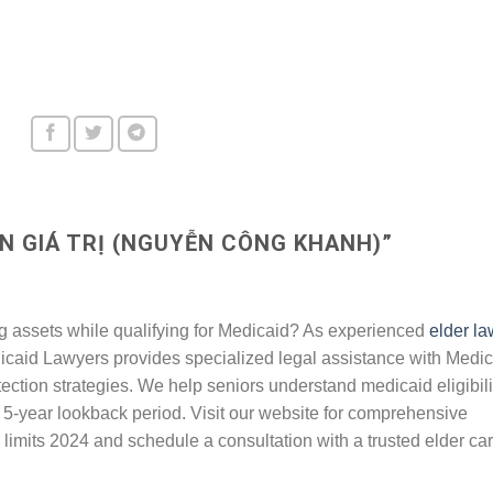
N GIÁ TRỊ (NGUYỄN CÔNG KHANH)
”
ng assets while qualifying for Medicaid? As experienced
elder la
dicaid Lawyers provides specialized legal assistance with Medi
ection strategies. We help seniors understand medicaid eligibili
5-year lookback period. Visit our website for comprehensive
imits 2024 and schedule a consultation with a trusted elder ca