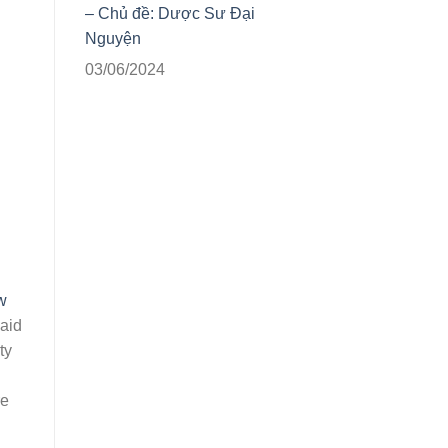
– Chủ đề: Dược Sư Đại
Nguyện
03/06/2024
w
caid
ty
re