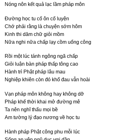
Nóng nôn kết quả lạc lầm pháp môn
Ðường học tu cố ôn cố luyện
Chớ phải rằng là chuyện sớm hôm
Kinh thi dăm chữ giỏi mồm
Nữa nghi nữa chấp lạy cồm uổng công
Rồi một lúc tánh ngông ngã chấp
Giỏi luận bàn pháp thấp tông cao
Hành trì Phật pháp lâu mau
Nghiệp khiên còn đó khổ đau vẫn hoài
Vạn pháp môn không hay không dỡ
Pháp khế thời khai mở đường mê
Ta nên nghĩ thấu mọi bề
Am tường lý đạo nương về học tu
Hành pháp Phật công phu mỗi lúc
Sống an yên ngũ dục vơi dần