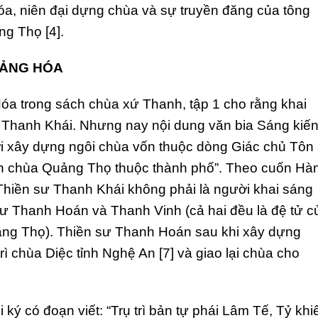
a, niên đại dựng chùa và sự truyền đăng của tông
g Thọ [4].
UẢNG HÓA
Hóa trong sách chùa xứ Thanh, tập 1 cho rằng khai
Thanh Khái. Nhưng nay nội dung văn bia Sáng kiế
ời xây dựng ngôi chùa vốn thuộc dòng Giác chủ Tôn
nh chùa Quảng Thọ thuộc thành phố”. Theo cuốn Hà
Thiền sư Thanh Khái không phải là người khai sáng
ư Thanh Hoán và Thanh Vinh (cả hai đều là đệ tử c
uảng Thọ). Thiền sư Thanh Hoán sau khi xây dựng
ì chùa Diệc tỉnh Nghệ An [7] và giao lại chùa cho
ký có đoạn viết: “Trụ trì bản tự phái Lâm Tế, Tỷ khi