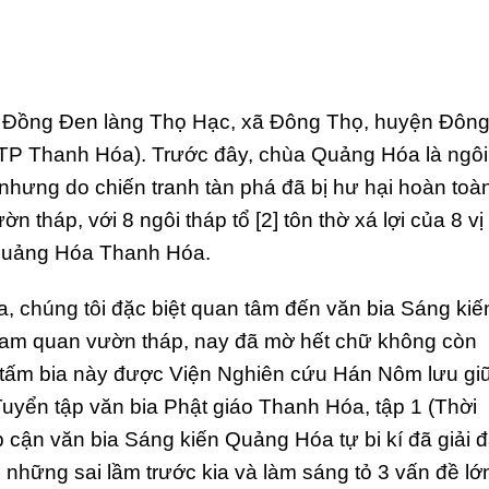
 Đồng Đen làng Thọ Hạc, xã Đông Thọ, huyện Đôn
TP Thanh Hóa). Trước đây, chùa Quảng Hóa là ngôi
hưng do chiến tranh tàn phá đã bị hư hại hoàn toàn
ờn tháp, với 8 ngôi tháp tổ [2] tôn thờ xá lợi của 8 vị
Quảng Hóa Thanh Hóa.
ùa, chúng tôi đặc biệt quan tâm đến văn bia Sáng kiế
 tam quan vườn tháp, nay đã mờ hết chữ không còn
tấm bia này được Viện Nghiên cứu Hán Nôm lưu gi
Tuyển tập văn bia Phật giáo Thanh Hóa, tập 1 (Thời
p cận văn bia Sáng kiến Quảng Hóa tự bi kí đã giải 
những sai lầm trước kia và làm sáng tỏ 3 vấn đề lớ