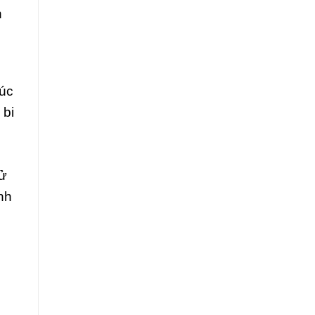
h
húc
 bi
tử
nh