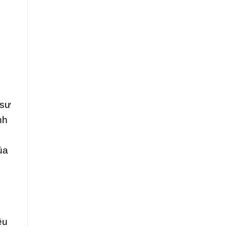
n
 sư
nh
ủa
êu