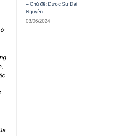
– Chủ đề: Dược Sư Đại
Nguyện
03/06/2024
 ở
òng
h,
ác
i
t
của