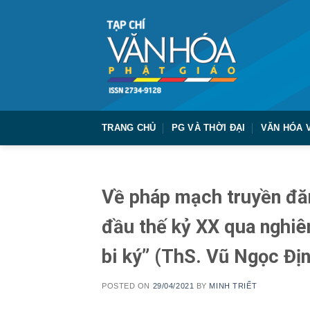
Skip
to
content
TRANG CHỦ
PG VÀ THỜI ĐẠI
VĂN HÓA 
Về pháp mạch truyền đă
đầu thế kỷ XX qua nghiê
bi ký” (ThS. Vũ Ngọc Đị
POSTED ON
29/04/2021
BY
MINH TRIẾT