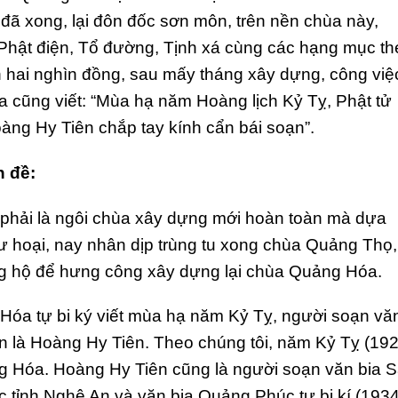
 đã xong, lại đôn đốc sơn môn, trên nền chùa này,
 Phật điện, Tổ đường, Tịnh xá cùng các hạng mục th
n hai nghìn đồng, sau mấy tháng xây dựng, công việ
a cũng viết: “Mùa hạ năm Hoàng lịch Kỷ Tỵ, Phật tử
ng Hy Tiên chắp tay kính cẩn bái soạn”.
n đề:
phải là ngôi chùa xây dựng mới hoàn toàn mà dựa
ư hoại, nay nhân dịp trùng tu xong chùa Quảng Thọ,
g hộ để hưng công xây dựng lại chùa Quảng Hóa.
Hóa tự bi ký viết mùa hạ năm Kỷ Tỵ, người soạn vă
n là Hoàng Hy Tiên. Theo chúng tôi, năm Kỷ Tỵ (192
 Hóa. Hoàng Hy Tiên cũng là người soạn văn bia 
ệc tỉnh Nghệ An và văn bia Quảng Phúc tự bi kí (1934