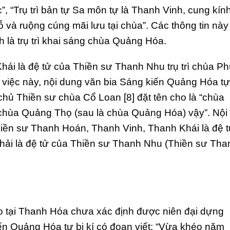
”, “Trụ trì bản tự Sa môn tự là Thanh Vinh, cung kín
ỗ và ruộng cúng mãi lưu tại chùa”. Các thông tin này
 là trụ trì khai sáng chùa Quảng Hóa.
hái là đệ tử của Thiền sư Thanh Nhu trụ trì chùa P
 việc này, nội dung văn bia Sáng kiến Quảng Hóa tự
chủ Thiền sư chùa Cổ Loan [8] đặt tên cho là “chùa
 chùa Quảng Thọ (sau là chùa Quảng Hóa) vậy”. Nội
hiền sư Thanh Hoán, Thanh Vinh, Thanh Khái là đệ 
hải là đệ tử của Thiền sư Thanh Nhu (Thiền sư Tha
.
áo tại Thanh Hóa chưa xác định được niên đại dựng
n Quảng Hóa tự bi kí có đoạn viết: “Vừa khéo năm