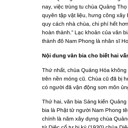
nay, việc trùng tu chùa Quảng Thọ
quyên tập vật liệu, hưng công xây
quy cách nhà chùa, chi phí hết hơ
hoàn thành.” Lạc khoản của văn bi
thành đô Nam Phong là nhân sĩ Hoà
Nội dung văn bia cho biết hai vấ
Thứ nhất, chùa Quảng Hóa không 
trên nền móng cũ. Chùa cũ đã bị h
có người đã vận động sơn môn ủn
Thứ hai, văn bia Sáng kiến Quảng 
bia là Phật tử người Nam Phong tê
chính là năm xây dựng chùa Quảng
tứ Diệc cổ tự bi ký (1930) chùa Di