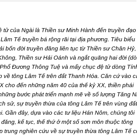
 tử của Ngài là Thiền sư Minh Hành đến truyền đạo
Lâm Tế truyền bá rộng rãi tại địa phương. Tiêu biểu
i bốn đời truyền đăng liên tục từ Thiền sư Chân Hỷ,
Không, Thiền sư Hải Oánh và ngắt quãng hai đời (d
 Phổ Đương Thông Tuệ và mấy chục đệ tử dòng Tín
p về tông Lâm Tế trên đất Thanh Hóa. Căn cứ vào c
 XIX cho đến những năm 40 của thế kỷ XX, thiền phái
những bước phát triển mạnh mẽ về số lượng Tăng N
lịch sử, sự truyền thừa của tông Lâm Tế trên vùng đấ
. Gần đây, dựa vào các tư liệu Hán Nôm, chúng tôi
 đăng, kế tục, thế thứ ở một số sơn môn thuộc tông
p trung nghiên cứu về sự truyền thừa tông Lâm Tế 