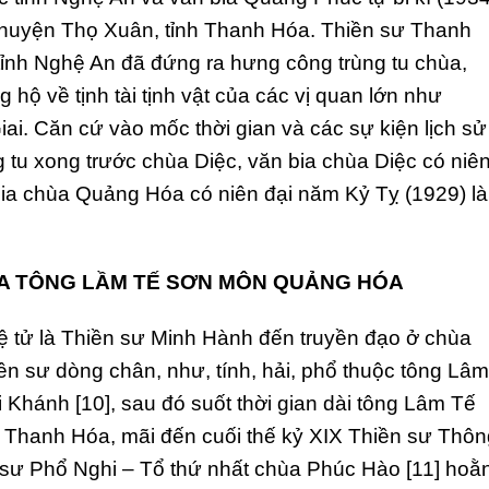
huyện Thọ Xuân, tỉnh Thanh Hóa. Thiền sư Thanh
 tỉnh Nghệ An đã đứng ra hưng công trùng tu chùa,
g hộ về tịnh tài tịnh vật của các vị quan lớn như
. Căn cứ vào mốc thời gian và các sự kiện lịch sử
 tu xong trước chùa Diệc, văn bia chùa Diệc có niê
bia chùa Quảng Hóa có niên đại năm Kỷ Tỵ (1929) là
A TÔNG LẦM TẾ SƠN MÔN QUẢNG HÓA
ệ tử là Thiền sư Minh Hành đến truyền đạo ở chùa
hiền sư dòng chân, như, tính, hải, phổ thuộc tông Lâm
i Khánh [10], sau đó suốt thời gian dài tông Lâm Tế
t Thanh Hóa, mãi đến cuối thế kỷ XIX Thiền sư Thôn
sư Phổ Nghi – Tổ thứ nhất chùa Phúc Hào [11] hoằ