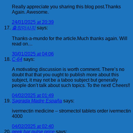
Really appreciate you sharing this blog post.Thanks
Again. Awesome.
24/01/2025 at 20:39
출장마사지
says:
Thanks-a-mundo for the article.Much thanks again. Will
read on…
30/01/2025 at 04:06
C-64
says:
A motivating discussion is worth comment. There’s no
doubt that that you ought to publish more about this
subject, it may not be a taboo subject but generally
people don’t talk about such topics. To the next! Cheers!!
04/02/2025 at 01:49
Sagrada Madre España
says:
ivermectin medicine – stromectol tablets order ivermectin
4000
04/02/2025 at 02:40
geek bar pulse price
says: