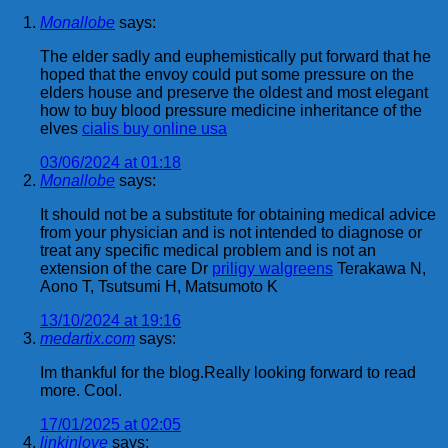
Monallobe
says:
The elder sadly and euphemistically put forward that he
hoped that the envoy could put some pressure on the
elders house and preserve the oldest and most elegant
how to buy blood pressure medicine inheritance of the
elves
cialis buy online usa
03/06/2024 at 01:18
Monallobe
says:
It should not be a substitute for obtaining medical advice
from your physician and is not intended to diagnose or
treat any specific medical problem and is not an
extension of the care Dr
priligy walgreens
Terakawa N,
Aono T, Tsutsumi H, Matsumoto K
13/10/2024 at 19:16
medartix.com
says:
Im thankful for the blog.Really looking forward to read
more. Cool.
17/01/2025 at 02:05
linkinlove
says: