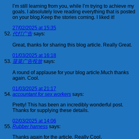
I’m still learning from you, while I’m trying to achieve my
goals. I absolutely love reading everything that is posted
on your blog.Keep the stories coming. I liked it!
27/02/2025 at 15:35
代打广告
says:
Great, thanks for sharing this blog article. Really Great.
01/03/2025 at 16:18
菠菜广告投放
says:
A round of applause for your blog article.Much thanks
again. Cool.
01/03/2025 at 21:17
accountant for sex workers
says:
Pretty! This has been an incredibly wonderful post.
Thanks for supplying these details.
02/03/2025 at 14:06
Rubber harness
says:
Thanks again for the article. Really Cool.