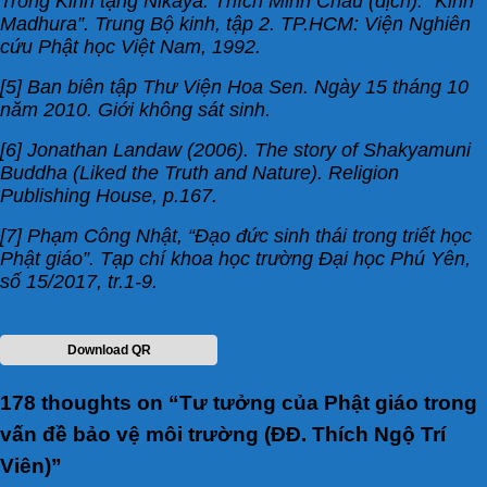
Trong Kinh tạng Nikaya: Thích Minh Châu (dịch). “Kinh
Madhura”. Trung Bộ kinh, tập 2. TP.HCM: Viện Nghiên
cứu Phật học Việt Nam, 1992.
[5] Ban biên tập Thư Viện Hoa Sen. Ngày 15 tháng 10
năm 2010. Giới không sát sinh.
[6] Jonathan Landaw (2006). The story of Shakyamuni
Buddha (Liked the Truth and Nature). Religion
Publishing House, p.167.
[7] Phạm Công Nhật, “Đạo đức sinh thái trong triết học
Phật giáo”. Tạp chí khoa học trường Đại học Phú Yên,
số 15/2017, tr.1-9.
Download QR
178 thoughts on “
Tư tưởng của Phật giáo trong
vấn đề bảo vệ môi trường (ĐĐ. Thích Ngộ Trí
Viên)
”