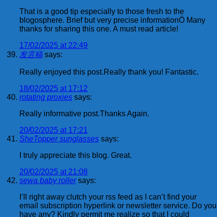
That is a good tip especially to those fresh to the
blogosphere. Brief but very precise informationÖ Many
thanks for sharing this one. A must read article!
17/02/2025 at 22:49
发言稿
says:
Really enjoyed this post.Really thank you! Fantastic.
18/02/2025 at 17:12
rotating proxies
says:
Really informative post.Thanks Again.
20/02/2025 at 17:21
SheTopper sunglasses
says:
I truly appreciate this blog. Great.
20/02/2025 at 21:08
sewa baby roller
says:
I’ll right away clutch your rss feed as I can’t find your
email subscription hyperlink or newsletter service. Do you
have any? Kindly permit me realize so that I could