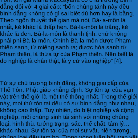
đẳng đối với 4 giai cấp: “bốn chủng tánh này đều
bình đẳng không có gì sai biệt dù hơn hay là bằng.
Theo ngôn thuyết thế gian mà nói, Bà-la-môn là
nhất, kẻ khác là thấp hèn. Bà-la-môn là trắng, kẻ
khác là đen. Bà-la-môn là thanh tịnh, chứ không
phải phi Bà-la-môn. Chính Bà-la-môn được Phạm
thiên sanh, từ miệng sanh ra; được hóa sanh từ
Phạm thiên, là thừa tự của Phạm thiên. Nên biết là
do nghiệp là chân thật, là y cứ vào nghiệp” [4].
Từ sự chủ trương bình đẳng, không giai cấp của
Thế Tôn, Phật giáo khẳng định: Sự tồn tại của vạn
vật trên thế giới là một thể thống nhất. Trong thế giới
này, mọi thứ tồn tại đều có sự bình đẳng như nhau,
không cao thấp. Tuy nhiên, do biệt nghiệp và cộng
nghiệp, mỗi chúng sinh tái sinh với những chủng
loại, hình thù, tướng trạng, sắc, thể chất, tâm lý…
khác nhau. Sự tồn tại của mọi sự vật, hiện tượng,
chủng loại đều tạm bợ. Trong vòng luân hồi, vạn vật