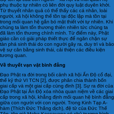
phụ thuộc tự nhiên có liên đới quy luật duyên khởi.
Từ thuyết nhân quả có thể thấy các cá nhân, loài
người, xã hội không thể tồn tại độc lập mà tồn tại
trong mối quan hệ gắn bó mật thiết với tự nhiên. Khi
chúng ta làm tổn thương thiên nhiên tức chúng ta
đã làm tổn thương chính mình. Từ điểm này, Phật
giáo cần có giải pháp thiết thực để ngăn chặn sự
tàn phá sinh thái do con người gây ra, duy trì và bảo
vệ sự cân bằng sinh thái, cải thiện các điều kiện
tương quan.
Về thuyết vạn vật bình đẳng
Đạo Phật ra đời trong bối cảnh xã hội Ấn Độ cổ đại,
thế kỷ thứ VI TCN [2], được phân chia thành bốn
giai cấp và một giai cấp cùng đinh [3]. Sự ra đời của
Đạo Phật tại Ấn Độ xóa nhòa quan niệm về các giai
cấp trong xã hội, khẳng định mối quan hệ bình đẳng
giữa con người với con người. Trong Kinh Tạp A-
hàm (Thích Đức Thắng dịch), đệ tử của Đức Thế
Tôn, tôn giả Maha Kaccayana có chủ trương bình