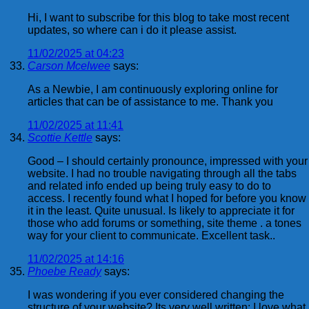
Hi, I want to subscribe for this blog to take most recent
updates, so where can i do it please assist.
11/02/2025 at 04:23
Carson Mcelwee
says:
As a Newbie, I am continuously exploring online for
articles that can be of assistance to me. Thank you
11/02/2025 at 11:41
Scottie Kettle
says:
Good – I should certainly pronounce, impressed with your
website. I had no trouble navigating through all the tabs
and related info ended up being truly easy to do to
access. I recently found what I hoped for before you know
it in the least. Quite unusual. Is likely to appreciate it for
those who add forums or something, site theme . a tones
way for your client to communicate. Excellent task..
11/02/2025 at 14:16
Phoebe Ready
says:
I was wondering if you ever considered changing the
structure of your website? Its very well written; I love what