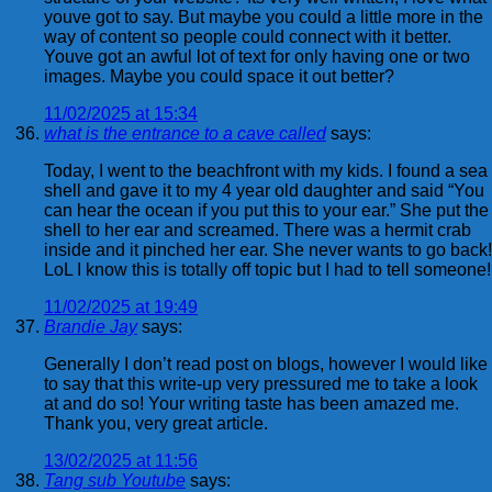
youve got to say. But maybe you could a little more in the
way of content so people could connect with it better.
Youve got an awful lot of text for only having one or two
images. Maybe you could space it out better?
11/02/2025 at 15:34
what is the entrance to a cave called
says:
Today, I went to the beachfront with my kids. I found a sea
shell and gave it to my 4 year old daughter and said “You
can hear the ocean if you put this to your ear.” She put the
shell to her ear and screamed. There was a hermit crab
inside and it pinched her ear. She never wants to go back!
LoL I know this is totally off topic but I had to tell someone!
11/02/2025 at 19:49
Brandie Jay
says:
Generally I don’t read post on blogs, however I would like
to say that this write-up very pressured me to take a look
at and do so! Your writing taste has been amazed me.
Thank you, very great article.
13/02/2025 at 11:56
Tang sub Youtube
says: