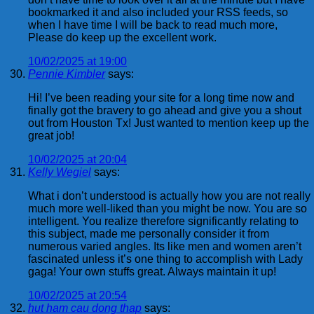
bookmarked it and also included your RSS feeds, so
when I have time I will be back to read much more,
Please do keep up the excellent work.
10/02/2025 at 19:00
Pennie Kimbler
says:
Hi! I’ve been reading your site for a long time now and
finally got the bravery to go ahead and give you a shout
out from Houston Tx! Just wanted to mention keep up the
great job!
10/02/2025 at 20:04
Kelly Wegiel
says:
What i don’t understood is actually how you are not really
much more well-liked than you might be now. You are so
intelligent. You realize therefore significantly relating to
this subject, made me personally consider it from
numerous varied angles. Its like men and women aren’t
fascinated unless it’s one thing to accomplish with Lady
gaga! Your own stuffs great. Always maintain it up!
10/02/2025 at 20:54
hut ham cau dong thap
says: