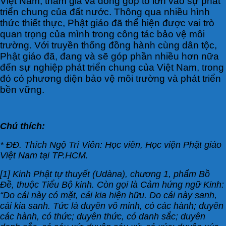
Việt Nam, tham gia và đóng góp to lớn vào sự phát
triển chung của đất nước. Thông qua nhiều hình
thức thiết thực, Phật giáo đã thể hiện được vai trò
quan trọng của mình trong công tác bảo vệ môi
trường. Với truyền thống đồng hành cùng dân tộc,
Phật giáo đã, đang và sẽ góp phần nhiều hơn nữa
đến sự nghiệp phát triển chung của Việt Nam, trong
đó có phương diện bảo vệ môi trường và phát triển
bền vững.
Chú thích:
* ĐĐ. Thích Ngộ Trí Viên: Học viên, Học viện Phật giáo
Việt Nam tại TP.HCM.
[1] Kinh Phật tự thuyết (Udàna), chương 1, phẩm Bồ
Đề, thuộc Tiểu Bộ kinh. Còn gọi là Cảm hứng ngữ Kinh:
“Do cái này có mặt, cái kia hiện hữu. Do cái này sanh,
cái kia sanh. Tức là duyên vô minh, có các hành; duyên
các hành, có thức; duyên thức, có danh sắc; duyên