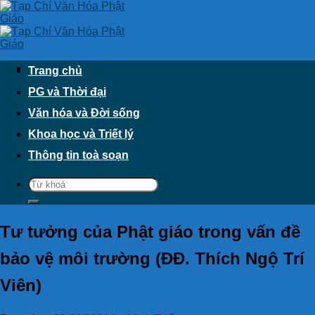
Skip
to
content
Trang chủ
PG và Thời đại
Văn hóa và Đời sống
Khoa học và Triết lý
Thông tin toà soạn
Tư tưởng của Phật giáo trong vấn đề
bảo vệ môi trường (ĐĐ. Thích Ngộ Trí
Viên)