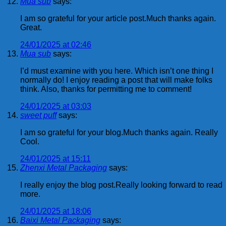
Mua sub
says:
I am so grateful for your article post.Much thanks again.
Great.
24/01/2025 at 02:46
Mua sub
says:
I’d must examine with you here. Which isn’t one thing I
normally do! I enjoy reading a post that will make folks
think. Also, thanks for permitting me to comment!
24/01/2025 at 03:03
sweet puff
says:
I am so grateful for your blog.Much thanks again. Really
Cool.
24/01/2025 at 15:11
Zhenxi Metal Packaging
says:
I really enjoy the blog post.Really looking forward to read
more.
24/01/2025 at 18:06
Baixi Metal Packaging
says: