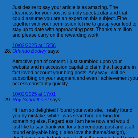
Just desire to say your article is as amazing. The
clearness for your post is simply spectacular and that i
could assume you are an expert on this subject. Fine
together with your permission let me to grasp your feed to
stay up to date with approaching post. Thanks a million
and please carry on the rewarding work.
10/02/2025 at 15:56
Orlando Bodley
says:
Attractive part of content. I just stumbled upon your
website and in accession capital to claim that I acquire in
fact loved account your blog posts. Any way I will be
subscribing on your augment and even I achievement you
access constantly quickly.
10/02/2025 at 17:01
Roy Schnathorst
says:
Hi I am so delighted I found your web site, I really found
you by mistake, while I was searching on Bing for
something else, Regardless I am here now and would
just like to say thank you for a tremendous post and a all
round enjoyable blog (I also love the theme/design), I
don’t have time to look over it all at the minute but I have