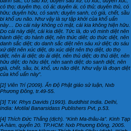
danh sắc, có sáu xứ; duyên sáu xứ, có xúc; duyên xúc,
có thọ; duyên thọ, có ái; duyên ái, có thủ; duyên thủ, có
hữu; duyên hữu, có sanh; duyên sanh, có già, chết, sầu
bi khổ ưu não. Như vậy là sự tập khởi của khổ uẩn
này… Do cái này không có mặt, cái kia không hiện hữu.
Do cái này diệt, cái kia diệt. Tức là, do vô minh diệt nên
hành diệt; do hành diệt, nên thức diêt; do thức diệt, nên
danh sắc diệt; do danh sắc diệt nên sáu xứ diệt; do sáu
xứ diệt nên xúc diệt, do xúc diệt nên thọ diệt, do thọ
diệt, nên ái diệt; do ái diệt, nên thủ diệt; do thủ diệt, nên
hữu diệt; do hữu diệt, nên sanh diệt; do sanh diệt, nên
già, chết, sầu, bi, khổ, ưu não diệt. Như vậy là đoạn diệt
của khổ uẩn này”.
[2] Viên Trí (2009). Ấn Độ Phật giáo sử luận, Nxb
Phương Đông, tr.49-55.
[3] T.W. Rhys Davids (1993). Buddhist India. Delhi,
India: Motilal Banarsidass Publishers Pvt, p.53.
[4] Thích Đức Thắng (dịch). “Kinh Ma-thâu-la”. Kinh Tạp
A-hàm, quyển 20. TP.HCM: Nxb Phương Đông, 2005.