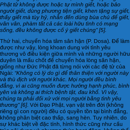
Phật tử không được hoặc tự mình giết, hoặc bảo
người giết, dùng phương tiện giết, khen tặng sự giết,
thấy giết mà tùy hỷ, nhẫn đến dùng bùa chú để giết,
vân vân, phàm tất cả các loài hữu tình có mạng
sống, đều không được cố ý giết chúng” [5].
Thứ hai, chuyển hóa tâm sân hận (P. Dosa). Để làm
được như vậy, lòng khoan dung với tình yêu
thương vô điều kiện giữa mình và những người hữu
duyên là mấu chốt để chuyển hóa lòng sân hận,
giống như Đức Phật đã từng nói với các đệ tử của
Ngài:
“Không có lý do gì để thân thiện với người này
và thù địch với người khác. Mọi người đều bình
đẳng, vì ai cũng muốn được hưởng hạnh phúc, bình
yên và không ai thích bệnh tật, đau khổ. Vì vậy,
chúng ta phải đối xử với mọi người bằng tình yêu
thương” [6]
. Với Đạo Phật, vạn vật trên đời (không
riêng gì con người) đều có quyền tồn tại bình đẳng,
không phân biệt cao thấp, sang hèn. Tuy nhiên, do
sự khác biệt về đặc tính, hình thức cũng như cấu