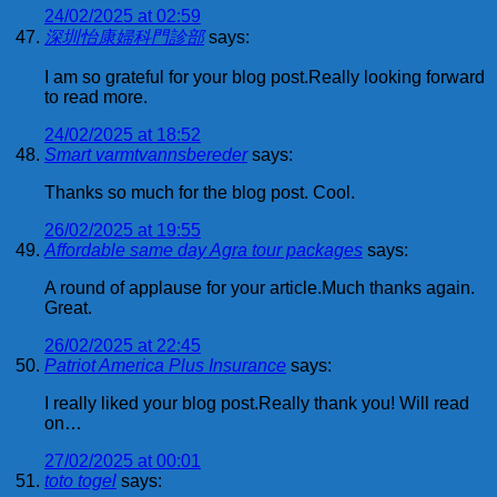
24/02/2025 at 02:59
深圳怡康婦科門診部
says:
I am so grateful for your blog post.Really looking forward
to read more.
24/02/2025 at 18:52
Smart varmtvannsbereder
says:
Thanks so much for the blog post. Cool.
26/02/2025 at 19:55
Affordable same day Agra tour packages
says:
A round of applause for your article.Much thanks again.
Great.
26/02/2025 at 22:45
Patriot America Plus Insurance
says:
I really liked your blog post.Really thank you! Will read
on…
27/02/2025 at 00:01
toto togel
says: