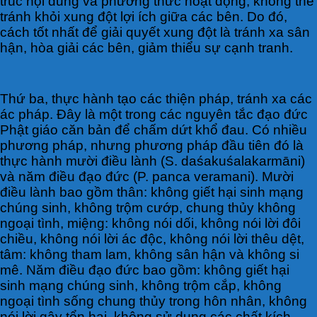
trúc nội dung và phương thức hoạt động, không thể
tránh khỏi xung đột lợi ích giữa các bên. Do đó,
cách tốt nhất để giải quyết xung đột là tránh xa sân
hận, hòa giải các bên, giảm thiểu sự cạnh tranh.
Thứ ba, thực hành tạo các thiện pháp, tránh xa các
ác pháp. Đây là một trong các nguyên tắc đạo đức
Phật giáo căn bản để chấm dứt khổ đau. Có nhiều
phương pháp, nhưng phương pháp đầu tiên đó là
thực hành mười điều lành (S. daśakuśalakarmāni)
và năm điều đạo đức (P. panca veramani). Mười
điều lành bao gồm thân: không giết hại sinh mạng
chúng sinh, không trộm cướp, chung thủy không
ngoại tình, miệng: không nói dối, không nói lời đôi
chiều, không nói lời ác độc, không nói lời thêu dệt,
tâm: không tham lam, không sân hận và không si
mê. Năm điều đạo đức bao gồm: không giết hại
sinh mạng chúng sinh, không trộm cắp, không
ngoại tình sống chung thủy trong hôn nhân, không
nói lời gây tổn hại, không sử dụng các chất kích