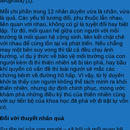
airujjhata) [1].
Mỗi chi phần trong 12 nhân duyên vừa là nhân, vừa
là quả. Các yếu tố tương đối, phụ thuộc lẫn nhau,
liên quan với nhau, không có gì là tuyệt đối hay biệt
lập. Từ đó, mối quan hệ giữa con người với môi
trường là mối quan hệ cộng sinh, liên kết chặt chẽ
với nhau để cùng tồn tại và phát triển. Nếu chẳng
may một bên suy vong thì tất cả đều chịu ảnh
hưởng, ví dụ ý thức về bảo vệ môi trường của con
người kém đi thì thiên nhiên sẽ bị tàn phá, hay bầu
khí quyển có vấn đề thì loài người sẽ mắc các
chứng bệnh về đường hô hấp. Vì vậy, từ lý duyên
khởi ta thấy con người không thể tách mình ra khỏi
thiên nhiên, nhưng dự định chinh phục, mong ước
khám phá những điều kỳ thú của thiên nhiên cùng
với sự tiến bộ của khoa học đã phá vỡ đi trật tự vốn
có.
Đối với thuyết nhân quả
Sự tồn tại của con người – xã hội và mối quan hệ