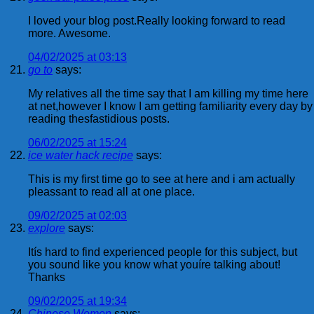
I loved your blog post.Really looking forward to read
more. Awesome.
04/02/2025 at 03:13
go to
says:
My relatives all the time say that I am killing my time here
at net,however I know I am getting familiarity every day by
reading thesfastidious posts.
06/02/2025 at 15:24
ice water hack recipe
says:
This is my first time go to see at here and i am actually
pleassant to read all at one place.
09/02/2025 at 02:03
explore
says:
Itís hard to find experienced people for this subject, but
you sound like you know what youíre talking about!
Thanks
09/02/2025 at 19:34
Chinese Women
says: