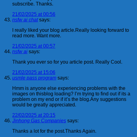
subscribe. Thanks.
21/02/2025 at 00:56
nsfw ai chat
says:
I really liked your blog article.Really looking forward to
read more. Want more.
21/02/2025 at 00:57
nsfw ai
says:
Thank you ever so for you article post. Really Cool.
21/02/2025 at 15:06
usmle pass program
says:
Hmm is anyone else experiencing problems with the
images on thisblog loading? I’m trying to find out if its a
problem on my end or if it’s the blog.Any suggestions
would be greatly appreciated.
22/02/2025 at 20:15
Jinhong Gas Companies
says:
Thanks a lot for the post.Thanks Again.