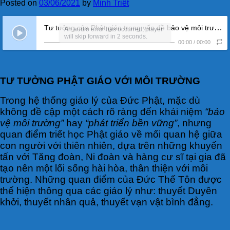
Posted on
03/06/2021
by
Minh Triết
Tư tưởng của Phật giáo trong vấn đề bảo vệ môi trường (ĐĐ. Thích Ngộ Trí Viên)
An audio error has occurred, player
will skip forward in 2 seconds.
00:00
/
00:00
TƯ TƯỞNG PHẬT GIÁO VỚI MÔI TRƯỜNG
Trong hệ thống giáo lý của Đức Phật, mặc dù
không đề cập một cách rõ ràng đến khái niệm
“bảo
vệ môi trường”
hay
“phát triển bền vững”
, nhưng
quan điểm triết học Phật giáo về mối quan hệ giữa
con người với thiên nhiên, dựa trên những khuyến
tấn với Tăng đoàn, Ni đoàn và hàng cư sĩ tại gia đã
tạo nên một lối sống hài hòa, thân thiện với môi
trường. Những quan điểm của Đức Thế Tôn được
thể hiện thông qua các giáo lý như: thuyết Duyên
khởi, thuyết nhân quả, thuyết vạn vật bình đẳng.