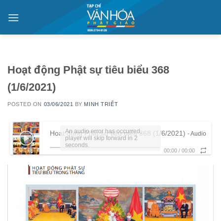
Skip
to
content
Hoạt động Phật sự tiêu biểu 368
(1/6/2021)
POSTED ON
03/06/2021
BY
MINH TRIẾT
An audio error has occurred,
Hoạt động Phật sự tiêu biểu 368 (1/6/2021)
- Audio
player will skip forward in 2
seconds.
00:00
/
00:00