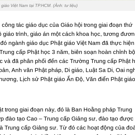
 giáo Việt Nam tại TP.HCM. (Ảnh: tư liệu)
 công tác giáo dục của Giáo hội trong giai đoạn thứ
bộ giáo trình, giáo án một cách khoa học, tương đươ
g đó ngành giáo dục Phật giáo Việt Nam đã thực hiện
 Trung cấp Phật học 3 năm, biên soạn hoàn chỉnh b
c và đã phân phối đến các Trường Trung cấp Phật 
ản, Anh văn Phật pháp, Di giáo, Luật Sa Di, Oai ngh
hương, Lịch sử Phật giáo Ấn Độ, Văn điển Phật gi
ật trong giai đoạn này, đó là Ban Hoằng pháp Trung
ớp đào tạo Cao – Trung cấp Giảng sư, đào tạo được
và Trung cấp Giảng sư. Từ đó các hoạt động của đo