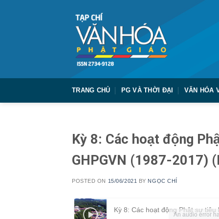
Skip
to
content
TRANG CHỦ
PG VÀ THỜI ĐẠI
VĂN HÓA 
Kỳ 8: Các hoạt động Phậ
GHPGVN (1987-2017) (H
POSTED ON
15/06/2021
BY
NGỌC CHÍ
An audio error ha