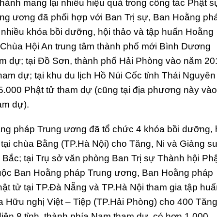
hành mang lại nhiều hiệu quả trong công tác Phật s
ng ương đã phối hợp với Ban Trị sự, Ban Hoằng ph
g nhiều khóa bồi dưỡng, hội thảo và tập huấn Hoằng
: Chùa Hội An trung tâm thành phố mới Bình Dương
ham dự; tại Đồ Sơn, thành phố Hải Phòng vào năm 20
ham dự; tại khu du lịch Hồ Núi Cốc tỉnh Thái Nguyên
5.000 Phật tử tham dự (cũng tại địa phương này vào
am dự).
ằng pháp Trung ương đã tổ chức 4 khóa bồi dưỡng, 
tại chùa Bằng (TP.Hà Nội) cho Tăng, Ni và Giảng s
 Bắc; tại Trụ sở văn phòng Ban Trị sự Thành hội Ph
huộc Ban Hoằng pháp Trung ương, Ban Hoằng pháp
hật tử tại TP.Đà Nẵng và TP.Hà Nội tham gia tập hu
 Hữu nghị Việt – Tiệp (TP.Hải Phòng) cho 400 Tăng
 diện 8 tỉnh, thành phía Nam tham dự, có hơn 1.000