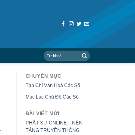
CHUYÊN MỤC
Tạp Chí Văn Hoá Các Số
Mục Lục Chủ Đề Các Số
BÀI VIẾT MỚI
PHẬT SỰ ONLINE – NỀN
 trong Giai đoạn 2 của GHPGVN (1987-2017) (HT. Thích Huệ Thông)
- Audio
TẢNG TRUYỀN THÔNG