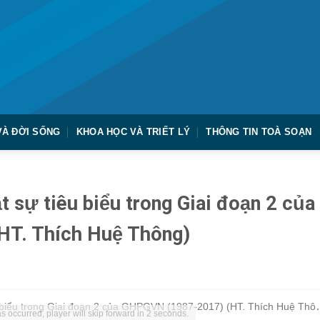
VÀ ĐỜI SỐNG
KHOA HỌC VÀ TRIẾT LÝ
THÔNG TIN TOÀ SOẠN
t sự tiêu biểu trong Giai đoạn 2 của
T. Thích Huệ Thông)
Kỳ 8: Các hoạt động Phật sự tiêu biểu
s occurred, player will skip forward in 2 seconds.