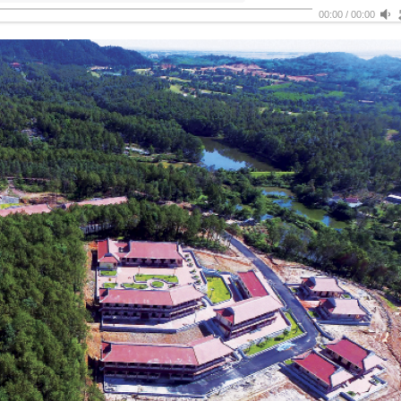
00:00
/
00:00