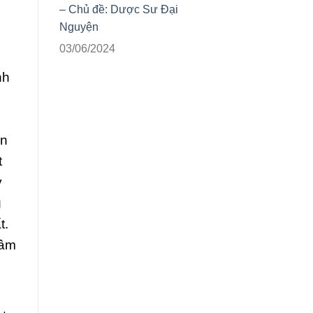
– Chủ đề: Dược Sư Đại
Nguyện
03/06/2024
nh
ên
t
y
g
t.
tâm