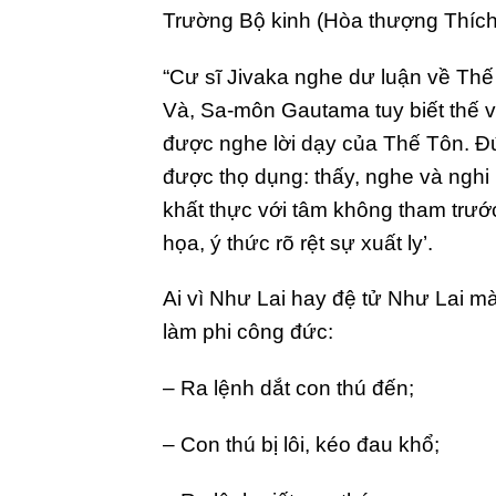
Trường Bộ kinh (Hòa thượng Thích 
“Cư sĩ Jivaka nghe dư luận về Thế
Và, Sa-môn Gautama tuy biết thế vẫn
được nghe lời dạy của Thế Tôn. Đứ
được thọ dụng: thấy, nghe và nghi 
khất thực với tâm không tham trướ
họa, ý thức rõ rệt sự xuất ly’.
Ai vì Như Lai hay đệ tử Như Lai mà 
làm phi công đức:
– Ra lệnh dắt con thú đến;
– Con thú bị lôi, kéo đau khổ;