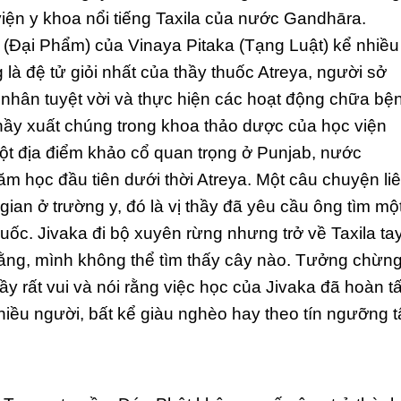
viện y khoa nổi tiếng Taxila của nước Gandhāra.
Đại Phẩm) của Vinaya Pitaka (Tạng Luật) kể nhiều
g là đệ tử giỏi nhất của thầy thuốc Atreya, người sở
hân tuyệt vời và thực hiện các hoạt động chữa bệ
thầy xuất chúng trong khoa thảo dược của học viện
 một địa điểm khảo cổ quan trọng ở Punjab, nước
m học đầu tiên dưới thời Atreya. Một câu chuyện li
 gian ở trường y, đó là vị thầy đã yêu cầu ông tìm mộ
uốc. Jivaka đi bộ xuyên rừng nhưng trở về Taxila ta
rằng, mình không thể tìm thấy cây nào. Tưởng chừn
y rất vui và nói rằng việc học của Jivaka đã hoàn tấ
hiều người, bất kể giàu nghèo hay theo tín ngưỡng 