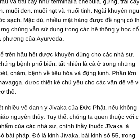
u và trái cây như terminalia chebula, gừng, trái cây
iển, muối đen, muối hạt và muối tinh. Ngài khuyên ng
c sạch. Mặc dù, nhiều mặt hàng được đề nghị có t
hưng chúng vẫn sử dụng trong các hệ thống y học cổ
a phương của Ayurveda.
kể trên hầu hết được khuyên dùng cho các nhà sư.
chứng bệnh phổ biến, tất nhiên là cả ở trong những
oét, chàm, bệnh về tiêu hóa và động kinh. Phần lớn
ahavagga, được thiết kế chủ yếu cho các vấn đề về 
ơ thể.
ết nhiều về danh y Jīvaka của Đức Phật, nếu không
giáo nguyên thủy. Tuy thế, chúng ta quen thuộc với 
hẩm của các nhà sư, chính thầy thuốc Jīvaka là
 bài pháp. Đó là kinh Jīvaka, bài kinh số 55, trong