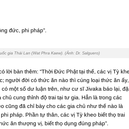
ông đức, phi pháp”.
quốc gia Thái Lan (Wat Phra Kaew). (Ảnh: Dr. Salguero)
 lời bàn thêm: “Thời Đức Phật tại thế, các vị Tỳ kh
; người đời có thức ăn nào thì cúng loại thức ăn ấy,
 có một số dư luận trên, như cư sĩ Jivaka báo lại, đ
 chủ cung thỉnh độ trai tại tư gia. Hẳn là trong các
heo cũng đã chỉ bày cho các gia chủ như thế nào là
hi pháp. Phần tự thân, các vị Tỳ kheo biết thọ trai
hức ăn thượng vị, biết thọ dụng đúng pháp”.