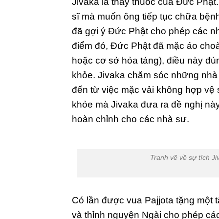
Jivaka là thầy thuốc của Đức Phật
sĩ mà muốn ông tiếp tục chữa bệnh 
đã gợi ý Đức Phật cho phép các n
điểm đó, Đức Phật đã mặc áo choàn
hoặc cơ sở hỏa táng), điều này đún
khỏe. Jivaka chăm sóc những nhà 
đến từ việc mặc vải không hợp vệ s
khỏe mà Jivaka đưa ra đề nghị này
hoàn chỉnh cho các nhà sư.
Tranh vẽ về sự tích J
Có lần được vua Pajjota tặng một 
và thỉnh nguyện Ngài cho phép cá