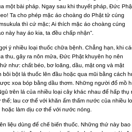
qua một bài pháp. Ngay sau khi thuyết pháp, Đức Phậ
-kheo! Ta cho phép mặc áo choàng do Phật tử cúng
msukula thì cứ mặc; Ai thích mặc áo choàng cúng
o này hay áo kia, ta đều chấp nhận”.
ợi ý nhiều loại thuốc chữa bệnh. Chẳng hạn, khi cá
ùa thu, gây ra nôn mửa, Đức Phật khuyên họ nên
hứ như: chất béo, bơ loãng, dầu, mật ong và mật
 bôi bột lá thuốc lên đầu hoặc qua mũi bằng cách h
n được xoa bóp bằng dầu thơm. Những người đổ mồ h
 Ngủ trên lá của nhiều loại cây khác nhau để hấp thụ
ơ thể; lau cơ thể với khăn ẩm thấm nước của nhiều lo
i hoặc làm dịu cơ thể với nước nóng.
ên liệu dùng để chế biến thuốc. Những thứ này bao