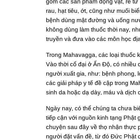
gồm các sản phẩm động vật, rễ từ ra
rau, hạt tiêu, ớt, cũng như muối b
bệnh dùng mật đường và uống nướ
không dùng làm thuốc thời nay, n
truyền và đưa vào các môn học đị
Trong Mahavagga, các loại thuốc 
Vào thời cổ đại ở Ấn Độ, có nhiều 
người xuất gia, như: bệnh phong, l
các giải pháp y tế đề cập trong M
sinh da hoặc dạ dày, máu và dịch c
Ngày nay, có thể chúng ta chưa bi
tiếp cận với nguồn kinh tạng Phật 
chuyện sau đây về thọ nhận thực p
người đặt vấn đề, từ đó Đức Phật có