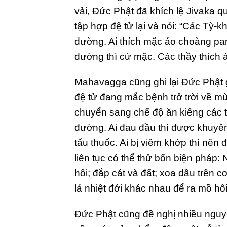
vải, Đức Phật đã khích lệ Jivaka 
tập hợp đệ tử lại và nói: “Các Tỳ
dường. Ai thích mặc áo choàng pa
dường thì cứ mặc. Các thầy thích á
Mahavagga cũng ghi lại Đức Phật g
đệ tử đang mắc bệnh trở trời về m
chuyển sang chế độ ăn kiêng các t
đường. Ai đau đầu thì được khuyên
tẩu thuốc. Ai bị viêm khớp thì nê
liên tục có thể thử bốn biện pháp:
hôi; đắp cát và đất; xoa dầu trên c
lá nhiệt đới khác nhau để ra mồ hô
Đức Phật cũng đề nghị nhiều nguy