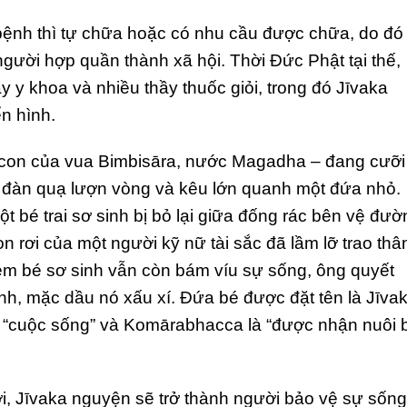
 bệnh thì tự chữa hoặc có nhu cầu được chữa, do đó
 người hợp quần thành xã hội. Thời Đức Phật tại thế,
y y khoa và nhiều thầy thuốc giỏi, trong đó Jīvaka
n hình.
 con của vua Bimbisāra, nước Magadha – đang cưỡi
y đàn quạ lượn vòng và kêu lớn quanh một đứa nhỏ.
t bé trai sơ sinh bị bỏ lại giữa đống rác bên vệ đườ
on rơi của một người kỹ nữ tài sắc đã lầm lỡ trao thâ
m bé sơ sinh vẫn còn bám víu sự sống, ông quyết
h, mặc dầu nó xấu xí. Đứa bé được đặt tên là Jīva
 “cuộc sống” và Komārabhacca là “được nhận nuôi 
rơi, Jīvaka nguyện sẽ trở thành người bảo vệ sự sống