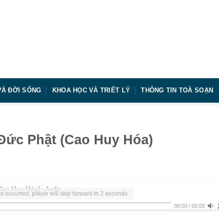
VÀ ĐỜI SỐNG
KHOA HỌC VÀ TRIẾT LÝ
THÔNG TIN TOÀ SOẠN
Đức Phật (Cao Huy Hóa)
Cao Huy Hóa)
- Audio
s occurred, player will skip forward in 2 seconds.
00:00
/
00:00