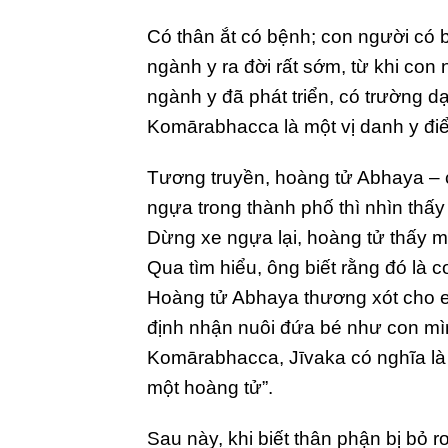
C
ó thân ắt có bệnh; con người có
ngành y ra đời rất sớm, từ khi con
ngành y đã phát triển, có trường dạ
Komārabhacca là một vị danh y điể
Tương truyền, hoàng tử Abhaya –
ngựa trong thành phố thì nhìn thấ
Dừng xe ngựa lại, hoàng tử thấy mộ
Qua tìm hiểu, ông biết rằng đó là c
Hoàng tử Abhaya thương xót cho e
định nhận nuôi đứa bé như con mìn
Komārabhacca, Jīvaka có nghĩa là
một hoàng tử”.
Sau này, khi biết thân phận bị bỏ 