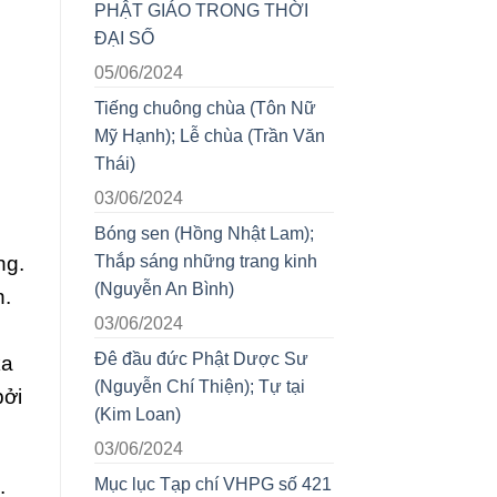
PHẬT GIÁO TRONG THỜI
ĐẠI SỐ
05/06/2024
Tiếng chuông chùa (Tôn Nữ
Mỹ Hạnh); Lễ chùa (Trần Văn
Thái)
03/06/2024
Bóng sen (Hồng Nhật Lam);
ng.
Thắp sáng những trang kinh
(Nguyễn An Bình)
n.
03/06/2024
Đê đầu đức Phật Dược Sư
ka
(Nguyễn Chí Thiện); Tự tại
bởi
(Kim Loan)
03/06/2024
.
Mục lục Tạp chí VHPG số 421