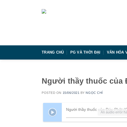
Skip
to
content
TRANG CHỦ
PG VÀ THỜI ĐẠI
VĂN HÓA 
Người thầy thuốc của 
POSTED ON
15/06/2021
BY
NGỌC CHÍ
Người thầy thuốc của Đức Phật (
An audio error ha