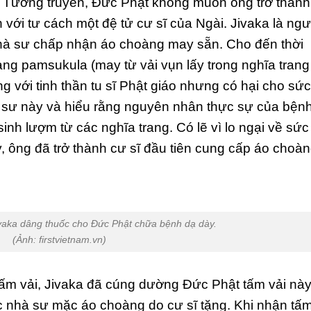
. Tương truyền, Đức Phật không muốn ông trở thành
với tư cách một đệ tử cư sĩ của Ngài. Jivaka là ngư
hà sư chấp nhận áo choàng may sẵn. Cho đến thời
g pamsukula (may từ vải vụn lấy trong nghĩa trang
g với tinh thần tu sĩ Phật giáo nhưng có hại cho sức
sư này và hiểu rằng nguyên nhân thực sự của bện
inh lượm từ các nghĩa trang. Có lẽ vì lo ngại về sức
, ông đã trở thành cư sĩ đầu tiên cung cấp áo choà
ivaka dâng thuốc cho Đức Phật chữa bệnh dạ dày.
(Ảnh: firstvietnam.vn)
tấm vải, Jivaka đã cúng dường Đức Phật tấm vải nà
c nhà sư mặc áo choàng do cư sĩ tặng. Khi nhận tấ