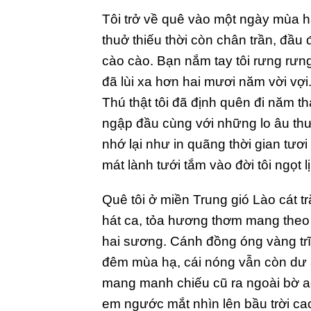
T
ôi trở về quê vào một ngày mùa h
thuở thiếu thời còn chân trần, đầu
cào cào. Bạn nắm tay tôi rưng rưn
đã lùi xa hơn hai mươi năm vời vợi
Thú thật tôi đã định quên đi năm t
ngập đầu cùng với những lo âu thư
nhớ lại như in quãng thời gian tươ
mát lành tưới tắm vào đời tôi ngọt l
Quê tôi ở miền Trung gió Lào cát t
hát ca, tỏa hương thơm mang theo
hai sương. Cánh đồng óng vàng trĩ
đêm mùa hạ, cái nóng vẫn còn dư â
mang manh chiếu cũ ra ngoài bờ ao
em ngước mắt nhìn lên bầu trời cao