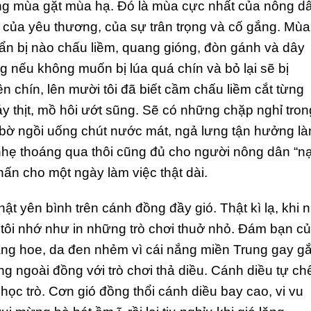
ng mùa gặt mùa hạ. Đó là mùa cực nhất của nông d
của yêu thương, của sự trân trọng và cố gắng. Mùa
huẩn bị nào chấu liềm, quang gióng, đòn gánh và dây
 nếu không muốn bị lúa quá chín và bỏ lại sẽ bị
n chín, lên mười tôi đã biết cầm chấu liềm cắt từng
y thịt, mồ hôi ướt sũng. Sẽ có những chặp nghỉ tron
 bờ ngồi uống chút nước mát, ngả lưng tận hưởng là
 nhẹ thoáng qua thôi cũng đủ cho người nông dân “n
ấn cho một ngày làm việc thật dài.
ật yên bình trên cánh đồng đầy gió. Thật kì lạ, khi 
 tôi nhớ như in những trò chơi thuở nhỏ. Đám bạn c
àng hoe, da đen nhẻm vì cái nắng miền Trung gay gắ
ng ngoài đồng với trò chơi thả diều. Cánh diều tự ch
học trò. Cơn gió đồng thổi cánh diều bay cao, vi vu