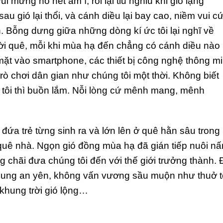
ui mừng hò hét ầm ĩ, rồi lại tiu nghỉu khi gió lặng
au gió lại thổi, và cánh diều lại bay cao, niềm vui c
. Bỗng dưng giữa những dòng kí ức tôi lại nghĩ về
trời quê, mỗi khi mùa hạ đến chẳng có cánh diều nào
mặt vào smartphone, các thiết bị công nghệ thông m
ò chơi dân gian như chúng tôi một thời. Không biết
 tôi thì buồn lắm. Nỗi lòng cứ mênh mang, mênh
 đứa trẻ từng sinh ra và lớn lên ở quê hằn sâu trong
quê nhà. Ngọn gió đồng mùa hạ đã gián tiếp nuôi n
ng chãi đưa chúng tôi đến với thế giới trưởng thành. 
 dung an yên, không vấn vương sầu muộn như thuở t
khung trời gió lộng…