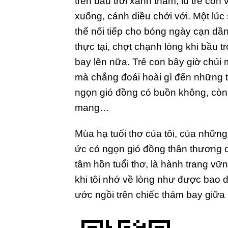
trên bầu trời xanh thẳm, lũ trẻ con v
xuống, cánh diều chới với. Một lúc s
thế nối tiếp cho bóng ngày cạn dần
thực tại, chợt chạnh lòng khi bầu 
bay lên nữa. Trẻ con bây giờ chúi 
mà chẳng đoái hoài gì đến những tr
ngọn gió đồng có buồn không, còn
mang…
Mùa hạ tuổi thơ của tôi, của những
ức có ngọn gió đồng thân thương 
tâm hồn tuổi thơ, là hành trang vữ
khi tôi nhớ về lòng như được bao
ước ngồi trên chiếc thảm bay giữa 