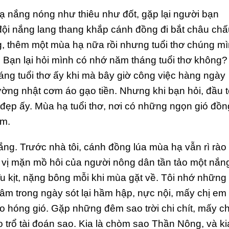
ạ nắng nóng như thiêu như đốt, gặp lại người bạn
 đội nắng lang thang khắp cánh đồng đi bắt châu chấ
g, thêm một mùa hạ nữa rồi nhưng tuổi thơ chúng m
. Bạn lại hỏi mình có nhớ năm tháng tuổi thơ không?
háng tuổi thơ ấy khi mà bây giờ công việc hàng ngày
ờng nhật cơm áo gạo tiền. Nhưng khi bạn hỏi, đầu t
i đẹp ấy. Mùa hạ tuổi thơ, nơi có những ngọn gió đồn
ịm.
rắng. Trước nhà tôi, cánh đồng lúa mùa hạ vẫn rì rào
 vị mặn mồ hôi của người nông dân tần tảo một nắn
u kịt, nặng bông mỗi khi mùa gặt về. Tôi nhớ những
m trong ngày sót lại hầm hập, nực nội, mấy chị em
 hóng gió. Gặp những đêm sao trời chi chít, mấy ch
 trổ tài đoán sao. Kia là chòm sao Thần Nông, và ki