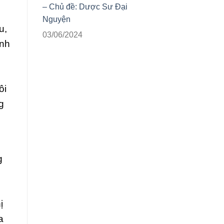
– Chủ đề: Dược Sư Đại
Nguyện
u,
03/06/2024
ình
ôi
g
g
ị
a