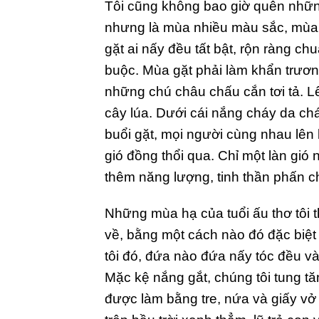
Tôi cũng không bao giờ quên nhữ
nhưng là mùa nhiều màu sắc, mùa 
gặt ai nấy đều tất bật, rộn ràng c
buộc. Mùa gặt phải làm khẩn trương
những chú châu chấu cắn tơi tả. Lê
cây lúa. Dưới cái nắng cháy da chá
buổi gặt, mọi người cùng nhau lên
gió đồng thổi qua. Chỉ một làn gió
thêm năng lượng, tinh thần phấn ch
Những mùa hạ của tuổi ấu thơ tôi th
về, bằng một cách nào đó đặc biệt
tôi đó, đứa nào đứa nấy tóc đều v
Mặc kệ nắng gắt, chúng tôi tung tă
được làm bằng tre, nứa và giấy vở 