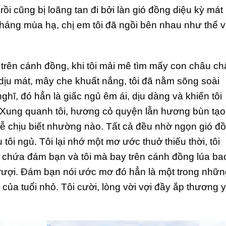
ồi cũng bị loãng tan đi bởi làn gió đồng diệu kỳ mát
tháng mùa hạ, chị em tôi đã ngồi bên nhau như thế v
 trên cánh đồng, khi tôi mải mê tìm mấy con châu ch
i dịu mát, mây che khuất nắng, tôi đã nằm sõng soài
nghĩ, đó hẳn là giấc ngủ êm ái, dịu dàng và khiến tôi
. Xung quanh tôi, hương cỏ quyện lẫn hương bùn tạo
ễ chịu biết nhường nào. Tất cả đều nhờ ngọn gió đ
ôi ngủ. Tôi lại nhớ một mơ ước thuở thiếu thời, tôi
 chứa đám bạn và tôi mà bay trên cánh đồng lúa ba
t rượi. Đám bạn nói ước mơ đó hẳn là một trong nhữ
 của tuổi nhỏ. Tôi cười, lòng vời vợi đầy ắp thương 