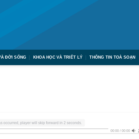
VÀ ĐỜI SỐNG
KHOA HỌC VÀ TRIẾT LÝ
THÔNG TIN TOÀ SOẠN
s occurred, player will skip forward in 2 seconds.
00:00
/
00:00