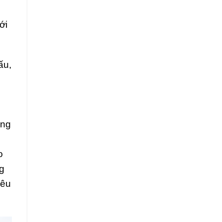
ới
ấu,
ồng
o
ng
yêu