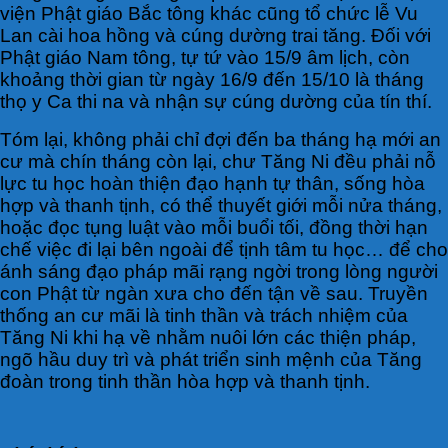
viện Phật giáo Bắc tông khác cũng tổ chức lễ Vu
Lan cài hoa hồng và cúng dường trai tăng. Đối với
Phật giáo Nam tông, tự tứ vào 15/9 âm lịch, còn
khoảng thời gian từ ngày 16/9 đến 15/10 là tháng
thọ y Ca thi na và nhận sự cúng dường của tín thí.
Tóm lại, không phải chỉ đợi đến ba tháng hạ mới an
cư mà chín tháng còn lại, chư Tăng Ni đều phải nỗ
lực tu học hoàn thiện đạo hạnh tự thân, sống hòa
hợp và thanh tịnh, có thể thuyết giới mỗi nửa tháng,
hoặc đọc tụng luật vào mỗi buổi tối, đồng thời hạn
chế việc đi lại bên ngoài để tịnh tâm tu học… để cho
ánh sáng đạo pháp mãi rạng ngời trong lòng người
con Phật từ ngàn xưa cho đến tận về sau. Truyền
thống an cư mãi là tinh thần và trách nhiệm của
Tăng Ni khi hạ về nhằm nuôi lớn các thiện pháp,
ngõ hầu duy trì và phát triển sinh mệnh của Tăng
đoàn trong tinh thần hòa hợp và thanh tịnh.