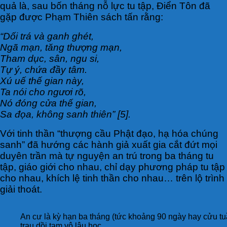
quả là, sau bốn tháng nỗ lực tu tập, Điển Tôn đã
gặp được Phạm Thiên sách tấn rằng:
“Dối trá và ganh ghét,
Ngã mạn, tăng thượng mạn,
Tham dục, sân, ngu si,
Tự ý, chứa đầy tâm.
Xú uế thế gian này,
Ta nói cho ngươi rõ,
Nó đóng cửa thế gian,
Sa đọa, không sanh thiên” [5].
Với tinh thần “thượng cầu Phật đạo, hạ hóa chúng
sanh” đã hướng các hành giả xuất gia cắt đứt mọi
duyên trần mà tự nguyện an trú trong ba tháng tu
tập, giáo giới cho nhau, chỉ dạy phương pháp tu tập
cho nhau, khích lệ tinh thần cho nhau… trên lộ trình
giải thoát.
An cư là kỳ hạn ba tháng (tức khoảng 90 ngày hay cửu tuầ
trau dồi tam vô lậu học.