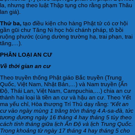
la, nhưng theo luật Thập tụng cho rằng phạm Thâu
lan giá).
Thứ ba,
tạo điều kiện cho hàng Phật tử có cơ hội
gần gũi chư Tăng Ni học hỏi chánh pháp, tô bồi
ruộng phước (cúng dường trường hạ, trai phạn, trai
tăng,…).
PHÂN LOẠI AN CƯ
Về thời gian an cư
Theo truyền thống Phật giáo Bắc truyền (Trung
Quốc, Việt Nam, Nhật Bản,…) và Nam truyền (Ấn
Độ, Thái Lan, Việt Nam, Campuchia,…) chia an cư
thành hai loại là tiền an cư và hậu an cư. Theo Yết
ma yếu chỉ, Hòa thượng Trí Thủ dạy rằng:
“Kết an
cư vào ngày mùng 1 trăng tròn tháng 4 A-sa-đà, tức
tương đương ngày 16 tháng 4 hay tháng 5 tùy theo
cách tính tháng giữa lịch Ấn Độ và lịch Trung Quốc.
Trong khoảng từ ngày 17 tháng 4 hay tháng 5 cho