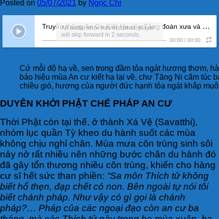
Posted on
05/07/2021
by
Ngọc Chí
Truyền thống An Cư Kiết Hạ của Tăng đoàn xưa và nay (ĐĐ. Thích Thiện Mãn)
An audio error has occurred, player
will skip forward in 2 seconds.
00:00
/
00:00
Cứ mỗi độ hạ về, sen trong đầm tỏa ngát hương thơm, hàn
báo hiệu mùa An cư kiết hạ lại về, chư Tăng Ni cấm túc b
chiều gió, hương của người đức hạnh tỏa ngát khắp muôn p
DUYÊN KHỞI PHẬT CHẾ PHÁP AN CƯ
Thời Phật còn tại thế, ở thành Xá Vệ (Savatthi),
nhóm lục quần Tỳ kheo du hành suốt các mùa
không chịu nghỉ chân. Mùa mưa côn trùng sinh sôi
nảy nở rất nhiều nên những bước chân du hành đó
đã gây tổn thương nhiều côn trùng, khiến cho hàng
cư sĩ hết sức than phiền:
“Sa môn Thích tử không
biết hổ thẹn, đạp chết cỏ non. Bên ngoài tự nói tôi
biết chánh pháp. Như vậy có gì gọi là chánh
pháp?… Pháp của các ngoại đạo còn an cư ba
tháng, mà các Thích tử này trong ba mùa xuân, hạ