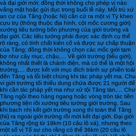
và đại giới mới; đồng thời không cho phép vị nào
vắng mặt hoặc gửi dục trong buổi lễ này. Mỗi trú xứ
an cư của Tăng (hoặc Ni) cần cử ra một vị Tỳ kheo
cựu trụ (thông thuộc địa hình, cột mốc cương giới)
xướng tiêu tướng bốn phương của giới trường và
đại giới. Các tiêu tướng phải được xác định cụ thể
rõ ràng, có tính chất kiên cố và được sự chấp thuận
của Tăng; đồng thời không chọn các mốc giới tạm
bợ như cây mục, chậu,… Về giới trường (tiểu giới),
không nhất thiết là chánh điện, mà có thể là một hội
trường,… được kết với mục đích tránh sự phiền toái
đến Tăng và lỗi biệt chúng khi tác pháp yết ma. Chu
vi giới trường tối thiểu dung chứa được 21 người để
khi cần tác pháp yết ma như xử tội Tăng tàn,… Chư
Tăng ngồi theo hàng ngang hoặc vòng tròn tác tiền
phương tiện rồi xướng tiêu tướng giới trường. Sau
khi bạch nhị kết giới trường xong thì toàn thể Tăng
(Ni) ra ngoài giới trường rồi mới kết đại giới. Đại giới
của Tăng rộng từ 18km (10 câu lô xá), nhưng theo
một số vị Tổ sư cho rằng có thể 36km (20 câu lô