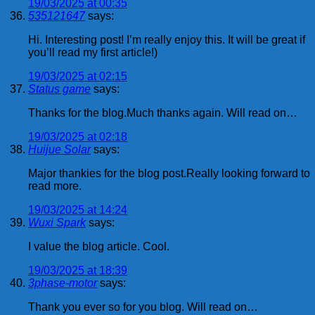
19/03/2025 at 00:35
535121647
says:
Hi. Interesting post! I’m really enjoy this. It will be great if
you’ll read my first article!)
19/03/2025 at 02:15
Status game
says:
Thanks for the blog.Much thanks again. Will read on…
19/03/2025 at 02:18
Huijue Solar
says:
Major thankies for the blog post.Really looking forward to
read more.
19/03/2025 at 14:24
Wuxi Spark
says:
I value the blog article. Cool.
19/03/2025 at 18:39
3phase-motor
says:
Thank you ever so for you blog. Will read on…