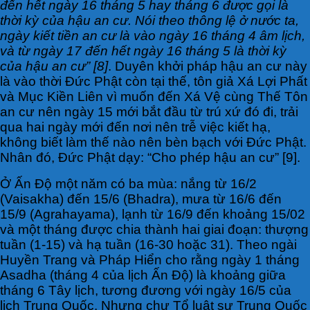
đến hết ngày 16 tháng 5 hay tháng 6 được gọi là
thời kỳ của hậu an cư. Nói theo thông lệ ở nước ta,
ngày kiết tiền an cư là vào ngày 16 tháng 4 âm lịch,
và từ ngày 17 đến hết ngày 16 tháng 5 là thời kỳ
của hậu an cư” [8]
. Duyên khởi pháp hậu an cư này
là vào thời Đức Phật còn tại thế, tôn giả Xá Lợi Phất
và Mục Kiền Liên vì muốn đến Xá Vệ cùng Thế Tôn
an cư nên ngày 15 mới bắt đầu từ trú xứ đó đi, trải
qua hai ngày mới đến nơi nên trễ việc kiết hạ,
không biết làm thế nào nên bèn bạch với Đức Phật.
Nhân đó, Đức Phật dạy: “Cho phép hậu an cư” [9].
Ở Ấn Độ một năm có ba mùa: nắng từ 16/2
(Vaisakha) đến 15/6 (Bhadra), mưa từ 16/6 đến
15/9 (Agrahayama), lạnh từ 16/9 đến khoảng 15/02
và một tháng được chia thành hai giai đoạn: thượng
tuần (1-15) và hạ tuần (16-30 hoặc 31). Theo ngài
Huyền Trang và Pháp Hiển cho rằng ngày 1 tháng
Asadha (tháng 4 của lịch Ấn Độ) là khoảng giữa
tháng 6 Tây lịch, tương đương với ngày 16/5 của
lịch Trung Quốc. Nhưng chư Tổ luật sư Trung Quốc