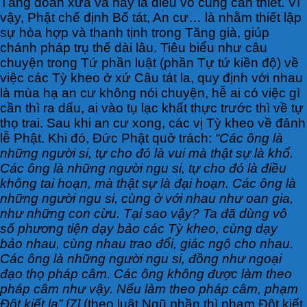
Tăng đoàn xưa và nay là điều vô cùng cần thiết. Vì
vậy, Phật chế định Bố tát, An cư… là nhằm thiết lập
sự hòa hợp và thanh tịnh trong Tăng già, giúp
chánh pháp trụ thế dài lâu. Tiêu biểu như câu
chuyện trong Tứ phần luật (phần Tự tứ kiền độ) về
việc các Tỳ kheo ở xứ Câu tát la, quy định với nhau
là mùa hạ an cư không nói chuyện, hễ ai có việc gì
cần thì ra dấu, ai vào tụ lạc khất thực trước thì về tự
thọ trai. Sau khi an cư xong, các vị Tỳ kheo về đảnh
lễ Phật. Khi đó, Đức Phật quở trách:
“Các ông là
những người si, tự cho đó là vui mà thật sự là khổ.
Các ông là những người ngu si, tự cho đó là điều
không tai hoạn, mà thật sự là đại hoạn. Các ông là
những người ngu si, cùng ở với nhau như oan gia,
như những con cừu. Tại sao vậy? Ta đã dùng vô
số phương tiện dạy bảo các Tỳ kheo, cùng dạy
bảo nhau, cùng nhau trao đổi, giác ngộ cho nhau.
Các ông là những người ngu si, đồng như ngoại
đạo thọ pháp câm. Các ông không được làm theo
pháp câm như vậy. Nếu làm theo pháp câm, phạm
Đột kiết la” [7]
(theo luật Ngũ phần thì phạm Đột kiết