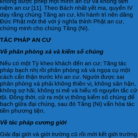
không được phép một mình an cư và không tâm
niệm an cư [11]. Theo Bách nhất yết ma, quyển IV
dạy rằng chúng Tăng an cư, khi hành trì nên dâng
Đức Phật một thẻ với ý nghĩa thỉnh Phật an cư,
chứng minh cho chúng Tăng (Ni).
TÁC PHÁP AN CƯ
Về phân phòng xá và kiểm số chúng
Nếu có một Tỳ kheo khách đến an cư; Tăng tác
pháp bạch nhị rồi phân phòng xá và ngọa cụ một
cách cẩn thận trước khi an cư. Người được sai
phân phòng xá phải không thiên vị, không sân hận,
không sợ hãi, không si mê và hiểu rõ nguyên tắc cử
tội. Đồng thời, cử ra một vị thông kiểm số chúng để
bạch giữa đại chúng, sau đó Tăng (Ni) vấn hòa tác
tiền phương tiện.
Về tác pháp cương giới
Giải đại giới và giới trường cũ rồi mới kết giới trường