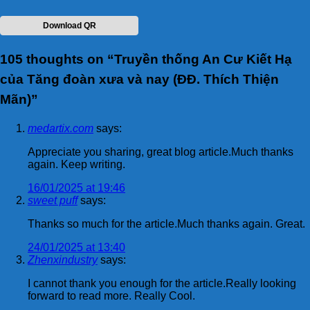
Download QR
105 thoughts on “
Truyền thống An Cư Kiết Hạ
của Tăng đoàn xưa và nay (ĐĐ. Thích Thiện
Mãn)
”
medartix.com
says:
Appreciate you sharing, great blog article.Much thanks
again. Keep writing.
16/01/2025 at 19:46
sweet puff
says:
Thanks so much for the article.Much thanks again. Great.
24/01/2025 at 13:40
Zhenxindustry
says:
I cannot thank you enough for the article.Really looking
forward to read more. Really Cool.