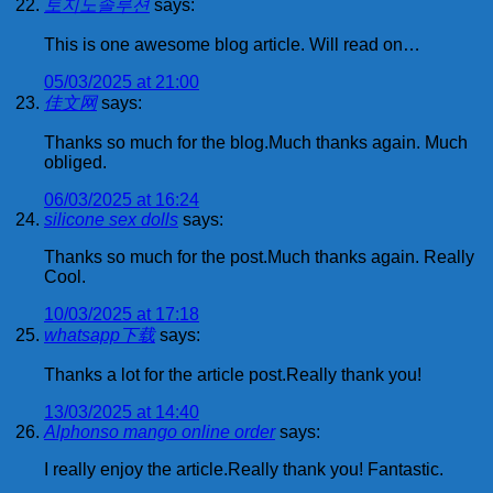
토지노솔루션
says:
This is one awesome blog article. Will read on…
05/03/2025 at 21:00
佳文网
says:
Thanks so much for the blog.Much thanks again. Much
obliged.
06/03/2025 at 16:24
silicone sex dolls
says:
Thanks so much for the post.Much thanks again. Really
Cool.
10/03/2025 at 17:18
whatsapp下载
says:
Thanks a lot for the article post.Really thank you!
13/03/2025 at 14:40
Alphonso mango online order
says:
I really enjoy the article.Really thank you! Fantastic.