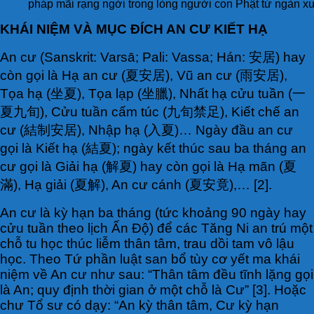
pháp mãi rạng ngời trong lòng người con Phật từ ngàn xư
KHÁI NIỆM VÀ MỤC ĐÍCH AN CƯ KIẾT HẠ
An cư (Sanskrit: Varsā; Pali: Vassa; Hán: 安居) hay
còn gọi là Hạ an cư (夏安居), Vũ an cư (雨安居),
Tọa hạ (坐夏), Tọa lạp (坐臘), Nhất hạ cửu tuần (一
夏九旬), Cửu tuần cấm túc (九旬禁足), Kiết chế an
cư (結制安居), Nhập hạ (入夏)… Ngày đầu an cư
gọi là Kiết hạ (結夏); ngày kết thúc sau ba tháng an
cư gọi là Giải hạ (解夏) hay còn gọi là Hạ mãn (夏
滿), Hạ giải (夏解), An cư cánh (夏安竟),… [2].
An cư là kỳ hạn ba tháng (tức khoảng 90 ngày hay
cửu tuần theo lịch Ấn Độ) để các Tăng Ni an trú một
chỗ tu học thúc liễm thân tâm, trau dồi tam vô lậu
học. Theo Tứ phần luật san bổ tùy cơ yết ma khái
niệm về An cư như sau: “Thân tâm đều tĩnh lặng gọi
là An; quy định thời gian ở một chỗ là Cư” [3]. Hoặc
chư Tổ sư có dạy: “An kỳ thân tâm, Cư kỳ hạn