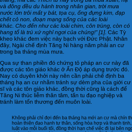
và đông đều du hành trong nhân gian, trời mưa
nước lớn trôi mất y bát, tọa cụ, ống đựng kim, đạp
chết cỏ non, đoạn mạng sống của các loài
khác. Cho đến như các loài chim, côn trùng, còn có
hang tổ là trú xứ nghỉ ngơi của chúng!” [1]
. Các Tỳ
kheo khác đem việc này bạch với Đức Phật. Nhân
đây, Ngài chế định Tăng Ni hàng năm phải an cư
trong ba tháng mùa mưa.
Qua sự than phiền đó chứng tỏ pháp an cư này đã
được các tôn giáo khác ở Ấn Độ áp dụng trước đó.
Nay có duyên khởi này nên cần phải chế định ba
tháng hạ an cư nhằm tránh sự dèm pha của giới cư
sĩ và các tôn giáo khác, đồng thời cũng là cách để
Tăng Ni thúc liễm thân tâm, tấn tu đạo nghiệp và
tránh làm tổn thương đến muôn loài.
Không phải chỉ đợi đến ba tháng hạ mới an cư mà chín th
hoàn thiện đạo hạnh tự thân, sống hòa hợp và thanh tịnh,
luật vào mỗi buổi tối, đồng thời hạn chế việc đi lại bên 