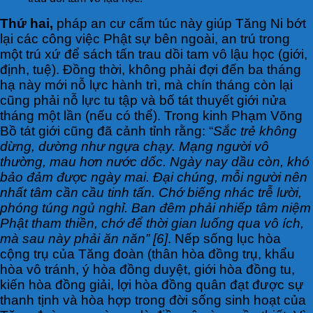
Thứ hai,
pháp an cư cấm túc này giúp Tăng Ni bớt
lại các công việc Phật sự bên ngoài, an trú trong
một trú xứ để sách tấn trau dồi tam vô lậu học (giới,
định, tuệ). Đồng thời, không phải đợi đến ba tháng
hạ này mới nỗ lực hành trì, mà chín tháng còn lại
cũng phải nỗ lực tu tập và bố tát thuyết giới nửa
tháng một lần (nếu có thể). Trong kinh Phạm Võng
Bồ tát giới cũng đã cảnh tỉnh rằng: “
Sắc trẻ không
dừng, dường như ngựa chạy. Mạng người vô
thường, mau hơn nước dốc. Ngày nay dầu còn, khó
bảo đảm được ngày mai. Đại chúng, mỗi người nên
nhất tâm cần cầu tinh tấn. Chớ biếng nhác trễ lười,
phóng túng ngủ nghỉ. Ban đêm phải nhiếp tâm niệm
Phật tham thiền, chớ để thời gian luống qua vô ích,
mà sau này phải ăn năn” [6]
. Nếp sống lục hòa
cộng trụ của Tăng đoàn (thân hòa đồng trụ, khẩu
hòa vô tránh, ý hòa đồng duyệt, giới hòa đồng tu,
kiến hòa đồng giải, lợi hòa đồng quân đạt được sự
thanh tịnh và hòa hợp trong đời sống sinh hoạt của