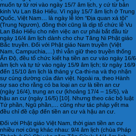
muốn tự tứ rơi vào ngày 15/7 âm lịch, y cứ từ bản
kinh Vu Lan Báo Hiếu. Vì ngày 15/7 âm lịch ở Trung
Quốc, Việt Nam… là ngày lễ lớn “Địa quan xá tội”
(Trung Ngươn), đồng thời cũng là dịp tổ chức lễ Vu
Lan Báo Hiếu cho nên việc an cư phải bắt đầu từ
ngày 16/4 âm lịch dành cho chư Tăng Ni Phật giáo
Bắc truyền. Đối với Phật giáo Nam truyền (Việt
Nam, Campuchia,…) thì vẫn giữ theo truyền thống
Ấn Độ, đều tổ chức kiết hạ tiền an cư vào ngày 16/6
âm lịch và tự tứ vào ngày 15/9 âm lịch; từ ngày 16/9
đến 15/10 âm lịch là tháng y Ca-thi-na và thọ nhận
sự cúng dường của đàn việt. Ngoài ra, theo Hành
sự sao cho rằng có ba loại an cư là tiền an cư
(ngày 16/4), trung an cư (khoảng 17/4 – 15/5), và
hậu an cư (ngày 16/5) [10]. Nhưng theo các bộ luật
Tứ phần, Ngũ phần,… cũng như tác pháp yết ma
đều chỉ đề cập đến tiền an cư và hậu an cư.
Đối với Phật giáo Việt Nam, thời gian tiền an cư
nhiều nơi cũng khác nhau: 9/4 âm lịch (chùa Pháp