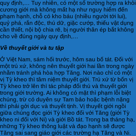
quy định,… Tuy nhiên, có một số trường hợp ra khỏi
cương giới mà không mất hạ như nguy hiểm đến
phạm hạnh, chỗ có kho báu (nhiều người tới lui),
quỷ phá, rắn độc, thú dữ, giặc cướp, thiếu vật dụng
cần thiết, nội bộ chia rẽ, bị người thân ép bắt không
cho về đúng ngày quy định,…
Về thuyết giới và tu tập
Ở Việt Nam, sám hối trước, hôm sau bố tát. Đối với
một trú xứ, không nên thuyết giới hai lần trong ngày
nhằm tránh phá hòa hợp Tăng. Nơi nào chỉ có một
vị Tỳ kheo thì tâm niệm thuyết giới. Trú xứ từ bốn vị
Tỳ kheo trở lên thì tác pháp đối thú và thuyết giới
trong giới trường. Ai không có mặt thì phạm lỗi biệt
chúng, trừ có duyên sự Tam bảo hoặc bệnh nặng
thì phải gởi dục và thuyết tịnh. Vị thuyết giới ngồi
giữa chúng đọc giới Tỳ kheo đối với Tăng (giới Tỳ
kheo ni đối với Ni) và giới Bồ tát. Trong ba tháng hạ,
những Tỳ kheo thông luật và đạo hạnh sẽ được
Tăng sai sang giáo giới các trường hạ Tăng và Ni.