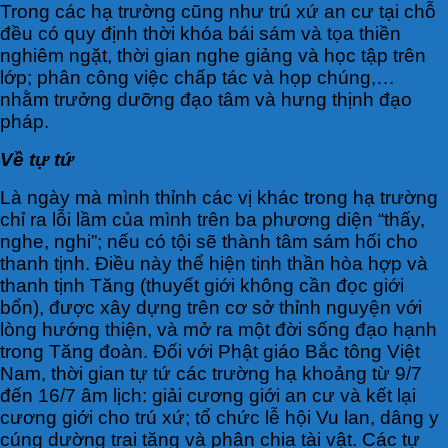
Trong các hạ trường cũng như trú xứ an cư tại chỗ
đều có quy định thời khóa bái sám và tọa thiền
nghiêm ngặt, thời gian nghe giảng và học tập trên
lớp; phân công việc chấp tác và họp chúng,…
nhằm trưởng dưỡng đạo tâm và hưng thịnh đạo
pháp.
Về tự tứ
Là ngày mà mình thỉnh các vị khác trong hạ trường
chỉ ra lỗi lầm của mình trên ba phương diện “thấy,
nghe, nghi”; nếu có tội sẽ thành tâm sám hối cho
thanh tịnh. Điều này thể hiện tinh thần hòa hợp và
thanh tịnh Tăng (thuyết giới không cần đọc giới
bổn), được xây dựng trên cơ sở thỉnh nguyện với
lòng hướng thiện, và mở ra một đời sống đạo hạnh
trong Tăng đoàn. Đối với Phật giáo Bắc tông Việt
Nam, thời gian tự tứ các trường hạ khoảng từ 9/7
đến 16/7 âm lịch: giải cương giới an cư và kết lại
cương giới cho trú xứ; tổ chức lễ hội Vu lan, dâng y
cúng dường trai tăng và phân chia tài vật. Các tự