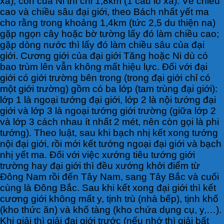
xá); còn của Ni thì chỉ 1,8km (1 câu lô xá). Về chiều
cao và chiều sâu đại giới, theo Bách nhất yết ma
cho rằng trong khoảng 1,4km (tức 2,5 du thiện na)
gặp ngọn cây hoặc bờ tường lấy đó làm chiều cao;
gặp dòng nước thì lấy đó làm chiều sâu của đại
giới. Cương giới của đại giới Tăng hoặc Ni dù có
bao trùm lên vẫn không mất hiệu lực. Đối với đại
giới có giới trường bên trong (trong đại giới chỉ có
một giới trường) gồm có ba lớp (tam trùng đại giới):
lớp 1 là ngoại tướng đại giới, lớp 2 là nội tướng đại
giới và lớp 3 là ngoại tướng giới trường (giữa lớp 2
và lớp 3 cách nhau ít nhất 2 mét, nên còn gọi là phi
tướng). Theo luật, sau khi bạch nhị kết xong tướng
nội đại giới, rồi mới kết tướng ngoại đại giới và bạch
nhị yết ma. Đối với việc xướng tiêu tướng giới
trường hay đại giới thì đều xướng khởi điểm từ
Đông Nam rồi đến Tây Nam, sang Tây Bắc và cuối
cùng là Đông Bắc. Sau khi kết xong đại giới thì kết
cương giới không mất y, tịnh trù (nhà bếp), tịnh khố
(kho thức ăn) và khố tàng (kho chứa dụng cụ, y,…).
Khi giải thì giải đại giới trước (nếu nhớ thì giải bất