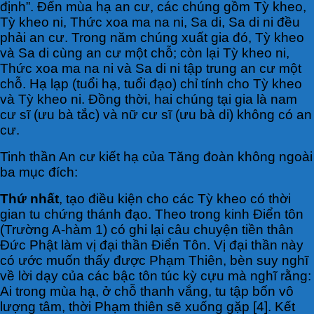
định”. Đến mùa hạ an cư, các chúng gồm Tỳ kheo,
Tỳ kheo ni, Thức xoa ma na ni, Sa di, Sa di ni đều
phải an cư. Trong năm chúng xuất gia đó, Tỳ kheo
và Sa di cùng an cư một chỗ; còn lại Tỳ kheo ni,
Thức xoa ma na ni và Sa di ni tập trung an cư một
chỗ. Hạ lạp (tuổi hạ, tuổi đạo) chỉ tính cho Tỳ kheo
và Tỳ kheo ni. Đồng thời, hai chúng tại gia là nam
cư sĩ (ưu bà tắc) và nữ cư sĩ (ưu bà di) không có an
cư.
Tinh thần An cư kiết hạ của Tăng đoàn không ngoài
ba mục đích:
Thứ nhất
, tạo điều kiện cho các Tỳ kheo có thời
gian tu chứng thánh đạo. Theo trong kinh Điển tôn
(Trường A-hàm 1) có ghi lại câu chuyện tiền thân
Đức Phật làm vị đại thần Điển Tôn. Vị đại thần này
có ước muốn thấy được Phạm Thiên, bèn suy nghĩ
về lời dạy của các bậc tôn túc kỳ cựu mà nghĩ rằng:
Ai trong mùa hạ, ở chỗ thanh vắng, tu tập bốn vô
lượng tâm, thời Phạm thiên sẽ xuống gặp [4]. Kết