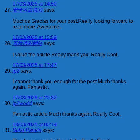
17/03/2025 at 14:50
安全可靠博彩
says:
Muchos Gracias for your post.Really looking forward to
read more. Awesome.
17/03/2025 at 15:59
實時博彩網站
says:
I value the article.Really thank you! Really Cool.
17/03/2025 at 17:47
ip2
says:
I cannot thank you enough for the post.Much thanks
again. Fantastic.
17/03/2025 at 20:32
ip2world
says:
Fantastic article.Much thanks again. Really Cool.
18/03/2025 at 00:14
Solar Panels
says: