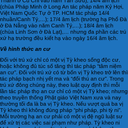
Thành ở Củ Chi vào năm Tân Sửu); 14/4 âm lịch
(chùa Pháp Minh ở Long An tác pháp năm Kỷ Hợi,
Việt Nam Quốc Tự ở TP. HCM tác pháp 14/4
nhuần/Canh Tý,…); 17/4 âm lịch (trường hạ Phổ Đà
ở Đà Nẵng vào năm Canh Tý,…); 18/4 âm lịch
(chùa Linh Sơn ở Đà Lạt),… nhưng đa phần các trú
xứ hạ trường đều kiết hạ vào ngày 16/4 âm lịch.
Về hình thức an cư
Đối với trú xứ chỉ có một vị Tỳ kheo sống độc cư,
hoặc không đủ túc số tăng thì tác pháp “tâm niệm
an cư”. Đối với trú xứ có từ bốn vị Tỳ kheo trở lên thì
tác pháp bạch nhị yết ma và “đối thú an cư”. Trong
trú xứ đông chúng này, theo luật quy định thì mỗi
lần tác pháp thọ an cư chỉ có một vị Tỳ kheo; nhưng
theo truyền thống Phật giáo Việt Nam xưa và nay
thường tối đa là ba vị Tỳ kheo. Nếu vượt quá ba vị
Tỳ kheo thì không đúng pháp “phi pháp, phi tỳ ni”.
Mỗi trường hạ an cư phải có một vị đệ ngũ luật sư
để xử trị các việc sai phạm như pháp. Tỳ kheo ni