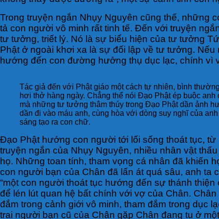
Trong truyện ngắn Nhụy Nguyên cũng thế, những co
tả con người vô minh rất tinh tế. Đến với truyện ngắ
tư tưởng, triết lý. Nó là sự biểu hiện của tư tưởng
Phật ở ngoài khơi xa là sự đối lập về tư tưởng. Nếu
hướng đến con đường hưởng thụ dục lạc, chính vì v
Tác giả đến với Phật giáo một cách tự nhiên, bình thườn
hơi thở hàng ngày. Chẳng thể nói Đạo Phật ép buộc anh c
mà những tư tưởng thâm thúy trong Đạo Phật dần ảnh h
dần đi vào máu anh, cùng hòa với dòng suy nghĩ của anh
sáng tạo ra con chữ.
Đạo Phật hướng con người tới lối sống thoát tục, t
truyện ngắn của Nhụy Nguyên, nhiều nhân vật thấu h
họ. Những toan tính, tham vọng cá nhân đã khiến họ 
con người bạn của Chân đã lấn át quá sâu, anh ta 
“một con người thoát tục hướng đến sự thánh thiện c
để lén lút quan hệ bất chính với vợ của Chân. Chân 
đắm trong cảnh giới vô minh, tham đắm trong dục lạc
trai người bạn cũ của Chân gặp Chân đang tu ở một