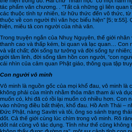
thể hiện trong đó. Hai chữ “nhân học” có một hàm n
tác phẩm văn chương. . “Tất cả những gì liên quan 
các thuộc tính tự nhiên, từ hữu thức đến vô thức, t
thuộc về con người thì văn học biểu hiện” [5; tr.55
hiện, miêu tả con người của nhà văn.
Trong truyện ngắn của Nhuỵ Nguyên, thế giới nhân 
thanh cao và thấp kém, bi quan và lạc quan… Con ng
và vật chất; đời sống tư tưởng và đời sống tự nhiê
giới tâm linh, đời sống tâm hồn con người, “con ngư
cái nhìn của cảm quan Phật giáo, thông qua tập tru
Con người vô minh
Vô minh là nguồn gốc của mọi khổ đau, vô minh là c
không phải của mình nhằm thỏa mãn tham ái và dục 
muốn có, khi đã có rồi lại muốn có nhiều hơn. Con 
vào những điều bất thiện, khổ đau. Hồ Anh Thái – nhà
Đức Phật, nàng Savitri và tôi, ông so sánh trạng th
dốt. Cả thế giới cùng lúc chìm trong vô minh. Rõ rà
dốt nát cũng vô tác dụng. Tỉnh như thế cũng không t
không thấy được đường ra”, một sự cảnh tỉnh con ng