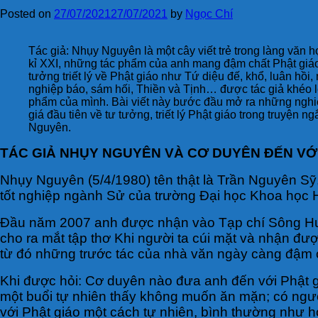
Posted on
27/07/2021
27/07/2021
by
Ngọc Chí
Tác giả: Nhụy Nguyên là một cây viết trẻ trong làng văn 
kỉ XXI, những tác phẩm của anh mang đậm chất Phật giá
tưởng triết lý về Phật giáo như Tứ diệu đế, khổ, luân hồi
nghiệp báo, sám hối, Thiền và Tịnh… được tác giả khéo 
phẩm của mình. Bài viết này bước đầu mở ra những nghi
giá đầu tiên về tư tưởng, triết lý Phật giáo trong truyện 
Nguyên.
TÁC GIẢ NHỤY NGUYÊN VÀ CƠ DUYÊN ĐẾN VỚ
Nhụy Nguyên (5/4/1980) tên thật là Trần Nguyên Sỹ,
tốt nghiệp ngành Sử của trường Đại học Khoa học 
Đầu năm 2007 anh được nhận vào Tạp chí Sông Hươ
cho ra mắt tập thơ Khi người ta cúi mặt và nhận đ
từ đó những trước tác của nhà văn ngày càng đậm ch
Khi được hỏi: Cơ duyên nào đưa anh đến với Phật 
một buổi tự nhiên thấy không muốn ăn mặn; có người
với Phật giáo một cách tự nhiên, bình thường như 