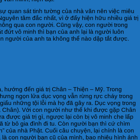
sự quan sát tinh tường của nhà văn nên việc miêu
Nguyên tâm đắc nhất, vì ở đấy hiện hữu nhiều giá trị
n thông qua con người. Cũng vậy, con người trong
 đứt vô minh thì bạn của anh lại là người luôn
n người của anh ta không thể nào dập tắt được.
ả, hướng đến giá trị Chân – Thiện – Mỹ. Trong
 nhưng ngọn lửa dục vọng vẫn rừng rực cháy trong
 giấu những tội lỗi mà họ đã gây ra. Dục vọng trong
ủa Chân). Với con người như thế khi được gặp Chân
 được giá trị gì, ngược lại còn bị vô minh che lấp
ã từ bỏ gia đình đi tu. Còn người bạn thì cứ chìm
” của nhà Phật. Cuối câu chuyện, lại chính là con
a là con người bạn cũ của mình, bao nhiêu hình ảnh