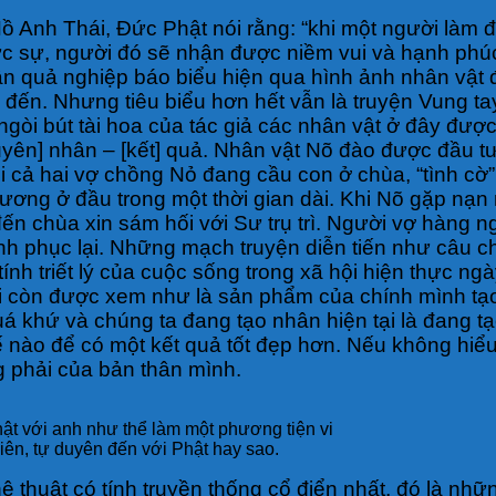
Hồ Anh Thái, Đức Phật nói rằng: “khi một người làm đ
ực sự, người đó sẽ nhận được niềm vui và hạnh phúc
nhân quả nghiệp báo biểu hiện qua hình ảnh nhân vật
 đến. Nhưng tiêu biểu hơn hết vẫn là truyện Vung ta
i ngòi bút tài hoa của tác giả các nhân vật ở đây đư
[nguyên] nhân – [kết] quả. Nhân vật Nõ đào được đầ
 cả hai vợ chồng Nỏ đang cầu con ở chùa, “tình cờ” a
hương ở đầu trong một thời gian dài. Khi Nõ gặp nạ
 đến chùa xin sám hối với Sư trụ trì. Người vợ hàn
ình phục lại. Những mạch truyện diễn tiến như câu 
ính triết lý của cuộc sống trong xã hội hiện thực n
 còn được xem như là sản phẩm của chính mình tạo 
quá khứ và chúng ta đang tạo nhân hiện tại là đang t
hế nào để có một kết quả tốt đẹp hơn. Nếu không hi
g phải của bản thân mình.
Phật với anh như thể làm một phương tiện vi
hiên, tự duyên đến với Phật hay sao.
uật có tính truyền thống cổ điển nhất, đó là những