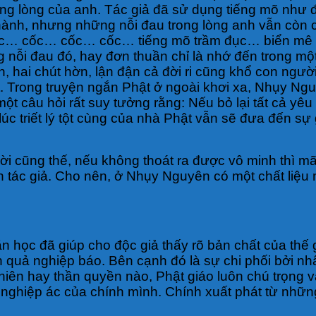
ong lòng của anh. Tác giả đã sử dụng tiếng mõ như 
hành, nhưng những nỗi đau trong lòng anh vẫn còn ch
ốc… cốc… cốc… cốc… tiếng mõ trầm đục… biển mê dậy 
nỗi đau đó, hay đơn thuần chỉ là nhớ đến trong một 
ận, hai chút hờn, lận đận cả đời ri cũng khổ con ng
t. Trong truyện ngắn Phật ở ngoài khơi xa, Nhụy Ng
 câu hỏi rất suy tưởng rằng: Nếu bỏ lại tất cả yêu 
lúc triết lý tột cùng của nhà Phật vẫn sẽ đưa đến sự
i cũng thế, nếu không thoát ra được vô minh thì mãi
h tác giả. Cho nên, ở Nhụy Nguyên có một chất liệu
văn học đã giúp cho độc giả thấy rõ bản chất của thế
quả nghiệp báo. Bên cạnh đó là sự chi phối bởi nhâ
iên hay thần quyền nào, Phật giáo luôn chú trọng và
ay nghiệp ác của chính mình. Chính xuất phát từ nhữ