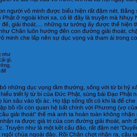
n người vô minh được biểu hiện rất đậm nét. Bằng 
n Phật ở ngoài khơi xa, có lẽ đây là truyện mà Nhụy 
 Tứ đế, giải thoát,… những tư tưởng ấy được thể hiệ
 như Chân luôn hướng đến con đường giải thoát, chặt
ô minh che lấp nên sự dục vọng và tham ái trong co
g như
ái gì,
ưởng,
 để
ừ bỏ những dục vọng tầm thường, sống với từ bi hỷ x
iểu triết lý từ bi của Đức Phật, sùng bái Đạo Phật
lún sâu vào tội ác. Họ tập sống tốt có khi là để che
cặp bồ rồi còn quan hệ bất chính với Phương (vợ c
ầu giải thoát” thế mà anh ta hoàn toàn không nhận ra
nhận ra được giá trị của con đường giải thoát, anh đ
. Truyện như là một kết cấu đảo, rất đậm nét “Duyên
 ngôi chùa ngoài đảo. Rồi Chân chợt nhận ra, cậu t