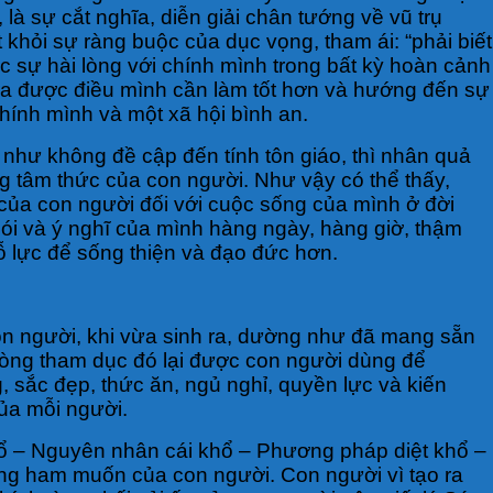
à sự cắt nghĩa, diễn giải chân tướng về vũ trụ
 khỏi sự ràng buộc của dục vọng, tham ái: “phải biết
c sự hài lòng với chính mình trong bất kỳ hoàn cảnh
hận ra được điều mình cần làm tốt hơn và hướng đến sự
hính mình và một xã hội bình an.
u như không đề cập đến tính tôn giáo, thì nhân quả
ong tâm thức của con người. Như vậy có thể thấy,
 của con người đối với cuộc sống của mình ở đời
nói và ý nghĩ của mình hàng ngày, hàng giờ, thậm
ỗ lực để sống thiện và đạo đức hơn.
 con người, khi vừa sinh ra, dường như đã mang sẵn
 lòng tham dục đó lại được con người dùng để
 sắc đẹp, thức ăn, ngủ nghỉ, quyền lực và kiến
ủa mỗi người.
khổ – Nguyên nhân cái khổ – Phương pháp diệt khổ –
òng ham muốn của con người. Con người vì tạo ra