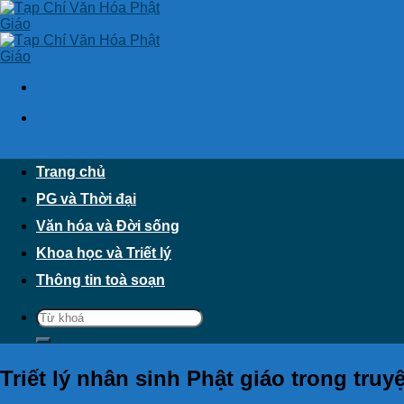
Skip
to
content
Trang chủ
PG và Thời đại
Văn hóa và Đời sống
Khoa học và Triết lý
Thông tin toà soạn
Triết lý nhân sinh Phật giáo trong t