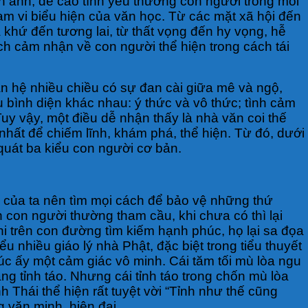
n ánh, đề cao tình yêu thương con người trong mỗi
ạm vi biểu hiện của văn học. Từ các mặt xã hội đến
 khứ đến tương lai, từ thất vọng đến hy vọng, hễ
ách cảm nhận về con người thể hiện trong cách tái
n hệ nhiều chiều có sự đan cài giữa mê và ngộ,
bình diện khác nhau: ý thức và vô thức; tình cảm
uy vậy, một điều dễ nhận thấy là nhà văn coi thế
nhất để chiếm lĩnh, khám phá, thể hiện. Từ đó, dưới
 quát ba kiểu con người cơ bản.
à của ta nên tìm mọi cách để bảo vệ những thứ
on người thường tham cầu, khi chưa có thì lại
hi trên con đường tìm kiếm hạnh phúc, họ lại sa đọa
u nhiều giáo lý nhà Phật, đặc biệt trong tiểu thuyết
úc ấy một cảm giác vô minh. Cái tăm tối mù lòa ngu
ng tỉnh táo. Nhưng cái tỉnh táo trong chốn mù lòa
 Thái thể hiện rất tuyệt vời “Tỉnh như thế cũng
 văn minh, hiện đại.