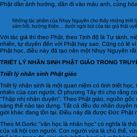
Phật dần ảnh hưởng, dần đi vào máu anh, cùng hòa 
Những tác phẩm của Nhụy Nguyên cho thấy những triết lý
sám hối, hướng thiện… dưới ngòi bút của tác giả thật uy
Với tác giả thì theo Phật, theo Tịnh độ là Tự tánh, 
nhiên, tự duyên đến với Phật hay sao. Cũng có lẽ 
Phật học, điều này đã tạo nên một Nhụy Nguyên rất 
TRIẾT LÝ NHÂN SINH PHẬT GIÁO TRONG TRU
Triết lý nhân sinh Phật giáo
Triết lý nhân sinh là một quan niệm có tính triết học
nhiên của con người. Ở phương Tây thì cho rằng con 
“Thập nhị nhân duyên”. Theo Phật giáo, nguồn gốc 
sáng thế nào tạo dựng. Tất cả đều do nhân duyên mà 
giới khác đang tồn tại. Điều này đã được Đức Phật n
Theo M.Gorki: “văn học là nhân học” có nghĩa là th
của xã hội con người. Con người vừa là chủ thể, vừ