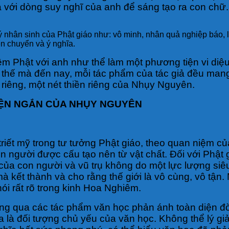
với dòng suy nghĩ của anh để sáng tạo ra con chữ.
 nhân sinh của Phật giáo như: vô minh, nhân quả nghiệp báo, l
ển chuyển và ý nghĩa.
niệm Phật với anh như thể làm một phương tiện vi diệu
vì thế mà đến nay, mỗi tác phẩm của tác giả đều m
riêng, một nét thiền riêng của Nhụy Nguyên.
YỆN NGẮN CỦA NHỤY NGUYÊN
, triết mỹ trong tư tưởng Phật giáo, theo quan niệm c
người được cấu tạo nên từ vật chất. Đối với Phật giá
của con người và vũ trụ không do một lực lượng siê
kết thành và cho rằng thế giới là vô cùng, vô tận. 
ói rất rõ trong kinh Hoa Nghiêm.
ông qua các tác phẩm văn học phản ánh toàn diện đời
a là đối tượng chủ yếu của văn học. Không thể lý g