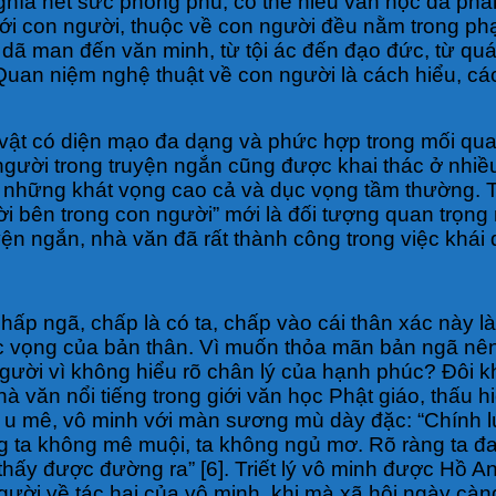
ghĩa hết sức phong phú, có thể hiểu văn học đã phả
tới con người, thuộc về con người đều nằm trong ph
ừ dã man đến văn minh, từ tội ác đến đạo đức, từ quá
]. Quan niệm nghệ thuật về con người là cách hiểu, c
vật có diện mạo đa dạng và phức hợp trong mối qua
ười trong truyện ngắn cũng được khai thác ở nhiều 
n; những khát vọng cao cả và dục vọng tầm thường. T
ời bên trong con người” mới là đối tượng quan trọng 
yện ngắn, nhà văn đã rất thành công trong việc khái
hấp ngã, chấp là có ta, chấp vào cái thân xác này l
vọng của bản thân. Vì muốn thỏa mãn bản ngã nên c
người vì không hiểu rõ chân lý của hạnh phúc? Đôi k
 văn nổi tiếng trong giới văn học Phật giáo, thấu hiể
ái u mê, vô minh với màn sương mù dày đặc: “Chính l
ng ta không mê muội, ta không ngủ mơ. Rõ ràng ta đa
hấy được đường ra” [6]. Triết lý vô minh được Hồ Anh
ười về tác hại của vô minh, khi mà xã hội ngày càng