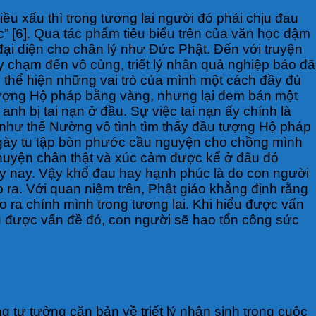
iều xấu thì trong tương lai người đó phải chịu đau
” [6]. Qua tác phẩm tiêu biểu trên của văn học đậm
 đại diện cho chân lý như Đức Phật. Đến với truyện
y chạm đến vô cùng, triết lý nhân quả nghiệp báo đã
ợc thể hiện những vai trò của mình một cách đầy đủ
u tượng Hộ pháp bằng vàng, nhưng lại đem bán một
nh bị tai nạn ở đầu. Sự việc tai nạn ấy chính là
n như thế Nường vô tình tìm thấy đầu tượng Hộ pháp
g ngày tu tập bòn phước cầu nguyện cho chồng mình
chuyện chân thật và xúc cảm được kể ở đâu đó
gày nay. Vậy khổ đau hay hạnh phúc là do con người
ra. Với quan niệm trên, Phật giáo khẳng định rằng
ạo ra chính mình trong tương lai. Khi hiểu được vấn
ểu được vấn đề đó, con người sẽ hao tổn công sức
 tư tưởng căn bản về triết lý nhân sinh trong cuộc