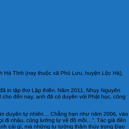
ỉnh Hà Tĩnh (nay thuộc xã Phù Lưu, huyện Lộc Hà),
ã in tập thơ Lập thiền. Năm 2011, Nhụy Nguyên
8 cho đến nay, anh đã có duyên với Phật học, cũng
t căn duyên tự nhiên… Chẳng hạn như năm 2006, vào
i đi nhậu, cũng lưỡng lự về đồ mồi…”. Tác giả đến
anh cái gì, mà những tư tưởng thâm thúy trong Đạo