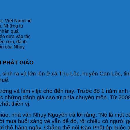
học Việt Nam thế
o. Những tư
, nhân quả
léo đưa vào tác
ên cứu, đánh
ngắn của Nhụy
I PHẬT GIÁO
 sinh ra và lớn lên ở xã Thụ Lộc, huyện Can Lộc, t
Huế.
ng và làm việc cho đến nay. Trước đó 1 năm anh đ
ược những đánh giá cao từ phía chuyên môn. Từ 200
ất thiền vị.
giáo, nhà văn Nhụy Nguyên trả lời rằng: “Nó là mộ
 mua buổi sáng về vẫn để đó, rồi chiều có người gọ
hơi thở hàng ngày. Chẳng thể nói Đạo Phật ép buộc 