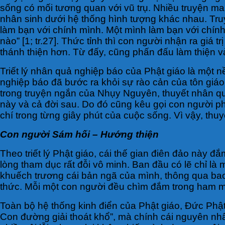
sống có mối tương quan với vũ trụ. Nhiều truyện ma
nhân sinh dưới hệ thống hình tượng khác nhau. Truyệ
làm bạn với chính mình. Một mình làm bạn với chính
nào” [1; tr.27]. Thức tỉnh thì con người nhận ra giá
thánh thiện hơn. Từ đấy, cũng phấn đấu làm thiện và
Triết lý nhân quả nghiệp báo của Phật giáo là một n
nghiệp báo đã bước ra khỏi sự rào cản của tôn giáo,
trong truyện ngắn của Nhụy Nguyên, thuyết nhân qu
này và cả đời sau. Do đó cũng kêu gọi con người phả
chí trong từng giây phút của cuộc sống. Vì vậy, th
Con người Sám hối – Hướng thiện
Theo triết lý Phật giáo, cái thế gian điên đảo này
lòng tham dục rất đỗi vô minh. Ban đầu có lẽ chỉ l
khuếch trương cái bản ngã của mình, thông qua bao 
thức. Mỗi một con người đều chìm đắm trong ham m
Toàn bộ hệ thống kinh điển của Phật giáo, Đức Phật
Con đường giải thoát khổ”, mà chính cái nguyên nh