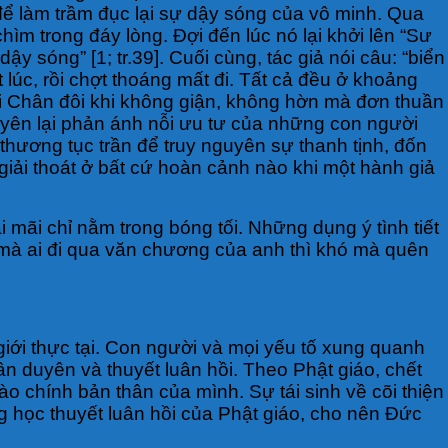
để làm trầm đục lại sự dậy sóng của vô minh. Qua
ìm trong đáy lòng. Đợi đến lúc nó lại khởi lên “Sư
sóng” [1; tr.39]. Cuối cùng, tác giả nói câu: “biển
lúc, rồi chợt thoáng mất đi. Tất cả đều ở khoảng
ười Chân đôi khi không giận, không hờn mà đơn thuần
uyên lại phản ánh nỗi ưu tư của những con người
thương tục trần để truy nguyên sự thanh tịnh, đốn
 giải thoát ở bất cứ hoàn cảnh nào khi một hành giả
 mãi chỉ nằm trong bóng tối. Những dụng ý tình tiết
 mà ai đi qua văn chương của anh thì khó mà quên
 giới thực tại. Con người và mọi yếu tố xung quanh
n duyên và thuyết luân hồi. Theo Phật giáo, chết
o chính bản thân của mình. Sự tái sinh về cõi thiện
ng học thuyết luân hồi của Phật giáo, cho nên Đức