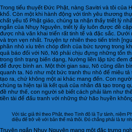
Trong tiểu thuyết Đức Phật, nàng Savitri và tôi của 
khổ. Còn một khi hành động với tình yêu thương th
chất yếu tố Phật giáo, chúng ta nhận thấy triết lý 
ngắn của Nhụy Nguyên, triết lý ấy luôn được đề cập
được nhà văn khai triển rất tinh tế và đặc sắc. Dướ
và trọn vẹn nhất. Truyện tự nhiên theo tiến trình 
phần nhỏ xíu trên chóp đỉnh của bức tượng trong khi
quả báo đối với Nõ, Nõ phải chịu đựng những tổn t
trong tình trạng biến dạng, Nường liền lập tức đem
để được bình an. Một thời gian sau, Nõ cũng dần b
quanh ta. Nó như một bức tranh thu nhỏ để miêu tả t
tạo ra, chứ không một ai khác mang đến. Con người
chúng ta hiện tại là kết quả của nhân đã tạo trong 
đề như thế, con người sẽ biết cách phải làm như t
tiền tài để đấu tranh với những thứ hão huyền khôn
Với tác giả thì theo Phật, theo Tịnh độ là Tự tánh, niệm 
diệu để trở về với bản thể mà thôi. Đó chẳng phải là tự n
Truyện ngắn Nhụy Nguyên mang một đặc trưng nghệ th