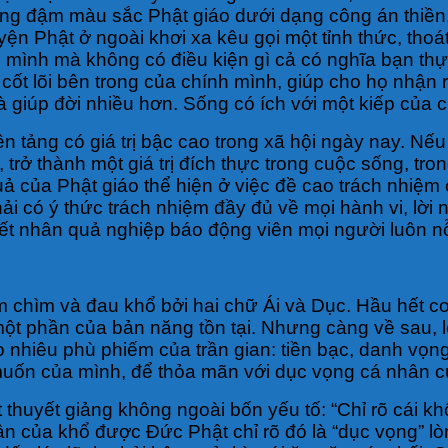
ng đậm màu sắc Phật giáo dưới dạng công án thiền, l
n Phật ở ngoài khơi xa kêu gọi một tỉnh thức, thoát
 mình mà không có điều kiện gì cả có nghĩa bạn thự
 trị cốt lõi bên trong của chính mình, giúp cho họ n
 giúp đời nhiều hơn. Sống có ích với một kiếp của c
ền tảng có giá trị bậc cao trong xã hội ngày nay. Nế
 trở thành một giá trị đích thực trong cuộc sống, tr
ả của Phật giáo thể hiện ở việc đề cao trách nhiệm
i có ý thức trách nhiệm đầy đủ về mọi hành vi, lời 
uyết nhân quả nghiệp báo động viên mọi người luôn n
 đắm chìm và đau khổ bởi hai chữ Ái và Dục. Hầu hết
à một phần của bản năng tồn tại. Nhưng càng về sau,
nhiêu phù phiếm của trần gian: tiền bạc, danh vọng,
uốn của mình, để thỏa mãn với dục vọng cá nhân c
 thuyết giảng không ngoài bốn yếu tố: “Chỉ rõ cái 
ân của khổ được Đức Phật chỉ rõ đó là “dục vọng” l