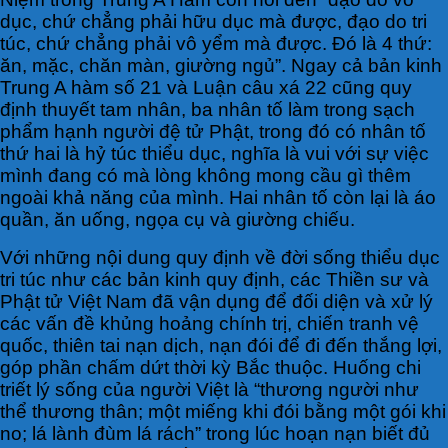
dục, chứ chẳng phải hữu dục mà được, đạo do tri
túc, chứ chẳng phải vô yểm mà được. Đó là 4 thứ:
ăn, mặc, chăn màn, giường ngủ”. Ngay cả bản kinh
Trung A hàm số 21 và Luận câu xá 22 cũng quy
định thuyết tam nhân, ba nhân tố làm trong sạch
phẩm hạnh người đệ tử Phật, trong đó có nhân tố
thứ hai là hỷ túc thiểu dục, nghĩa là vui với sự việc
mình đang có mà lòng không mong cầu gì thêm
ngoài khả năng của mình. Hai nhân tố còn lại là áo
quần, ăn uống, ngọa cụ và giường chiếu.
Với những nội dung quy định về đời sống thiểu dục
tri túc như các bản kinh quy định, các Thiền sư và
Phật tử Việt Nam đã vận dụng để đối diện và xử lý
các vấn đề khủng hoảng chính trị, chiến tranh vệ
quốc, thiên tai nạn dịch, nạn đói để đi đến thắng lợi,
góp phần chấm dứt thời kỳ Bắc thuộc. Huống chi
triết lý sống của người Việt là “thương người như
thể thương thân; một miếng khi đói bằng một gói khi
no; lá lành đùm lá rách” trong lúc hoạn nạn biết đủ