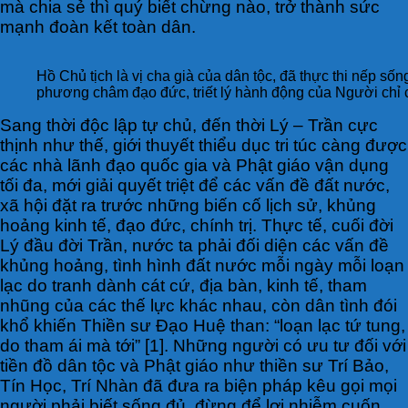
mà chia sẻ thì quý biết chừng nào, trở thành sức
mạnh đoàn kết toàn dân.
Hồ Chủ tịch là vị cha già của dân tộc, đã thực thi nếp s
phương châm đạo đức, triết lý hành động của Người chỉ có
Sang thời độc lập tự chủ, đến thời Lý – Trần cực
thịnh như thế, giới thuyết thiểu dục tri túc càng được
các nhà lãnh đạo quốc gia và Phật giáo vận dụng
tối đa, mới giải quyết triệt để các vấn đề đất nước,
xã hội đặt ra trước những biến cố lịch sử, khủng
hoảng kinh tế, đạo đức, chính trị. Thực tế, cuối đời
Lý đầu đời Trần, nước ta phải đối diện các vấn đề
khủng hoảng, tình hình đất nước mỗi ngày mỗi loạn
lạc do tranh dành cát cứ, địa bàn, kinh tế, tham
nhũng của các thế lực khác nhau, còn dân tình đói
khổ khiến Thiền sư Đạo Huệ than: “loạn lạc tứ tung,
do tham ái mà tới” [1]. Những người có ưu tư đối với
tiền đồ dân tộc và Phật giáo như thiền sư Trí Bảo,
Tín Học, Trí Nhàn đã đưa ra biện pháp kêu gọi mọi
người phải biết sống đủ, đừng để lợi nhiễm cuốn