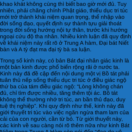
khao khát không cùng thì biết bao giờ mới đủ. Tuy
nhiên, phải chăng chính Phật giáo, thiểu dục tri túc
mới trở thành khái niệm quan trọng, thể nhập vào
đời sống đạo, quyết định sự thành tựu giải thoát
trong đời sống hướng nội tự thân, trước khi hướng
ngoại cứu độ tha nhân. Nhiều kinh luận đã quy định
về khái niệm này rất rõ ở Trung A hàm, Đại bát Niết
bàn và A tỳ đạt ma đại tỳ bà sa luận.
Trong số kinh này, có bản Bát đại nhân giác kinh là
một bản kinh được phổ biến rộng rãi ở nước ta.
Kinh này đã đề cập đến nội dung một vị Bồ tát phải
tuân thủ nếp sống thiểu dục tri túc ở điều giác ngộ
thứ ba của tám điều giác ngộ: “Lòng không chán
đủ, chỉ tìm được nhiều, tăng thêm tội ác. Bồ tát
không thể thường nhớ tri túc, an bần thủ đạo, duy
tuệ thị nghiệp”. Khi quy định như thế, kinh này đã
giới thuyết tri túc vào việc ngăn ngừa tham lam của
cải của con người, cần từ bỏ. Từ giới thuyết này,
các kinh về sau càng nói rõ thêm nữa như kinh Bát
Niệm trong Trung A Hàm còn nói đến “đạo do vô