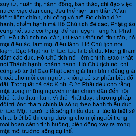
suy tư, huấn thị, hành động, bàn thảo, chỉ đạo việc
nước, việc dân cũng đều thể hiện tinh thần:“Cần
kiệm liêm chính, chí công vô tư”. Đó chính đức
hạnh, phẩm hạnh mà Hồ Chủ tịch đề cao, Phật giáo
cũng hết sức coi trọng, để rèn luyện Tăng Ni, Phật
tử. Hồ Chủ tịch nói cần, thì Đạo Phật nói tinh tấn, bỏ
mọi điều ác, làm mọi điều lành. Hồ Chủ tịch nói
kiệm, Đạo Phật nói tri túc, tức là biết đủ, không tham
đắm các dục. Hồ Chủ tịch nói liêm chính, Đạo Phật
nói Thánh hạnh, chánh hạnh. Hồ Chủ tịch nói chí
công vô tư thì Đạo Phật diễn giải tính bình đẳng giải
thoát cho mỗi con người, không có sự phân biệt đối
đãi. Trong tất cả các Kinh, Đức Phật đều cho rằng
một trong những nguyên nhân chính dẫn đến nỗi
khổ là do tham lam. Vì thế Phật dạy, phương pháp
đối trị lòng tham chính là sống theo hạnh thiểu dục
tri túc. Một người biết sống thiểu dục tri túc là biết sẻ
chia, biết bố thí cúng dường cho mọi người trong
mọi hoàn cảnh tình huống, biến động xảy ra trong
một môi trường sống cụ thể.