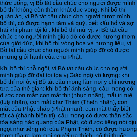
thức uống, vị Bồ tát cầu chúc cho người được mình
bố thí không còn thèm khát dục vọng. Khi bố thí
quần áo, vị Bồ tát cầu chúc cho người được mình
bố thí, có được hạnh tàm và quý, biết xấu hổ và sợ
hãi khi phạm tội lỗi, khi bố thí mùi vị, vị Bồ tát cầu
chúc cho người mình giúp đỡ có được hương thơm
của giới đức, khi bố thí vòng hoa và hương liệu, vị
Bồ tát cầu chúc cho người mình giúp đỡ có được
những giới hạnh của chư Phật.
Khi bố thí chỗ ngồi, vị Bồ tát cầu chúc cho người
mình giúp đỡ đạt tới tọa vị Giác ngộ vô lượng; khi
bố thí nơi ở, vị Bồ tát cầu mong làm nơi y chỉ nương
tựa của thế gian; khi bố thí ánh sáng, cầu mong có
được con mắt: con mắt thịt (nhục nhãn), mắt trí tuệ
(tuệ nhãn), con mắt chư Thiên (Thiên nhãn), con
mắt của Phật pháp (Phật nhãn), con mắt thấy biết
tất cả (chánh biến tri), cầu mong có được thân sắc
tỏa sáng hào quang của Phật, có được tiếng nói dịu
ngọt như tiếng nói của Phạm Thiên, có được hương
thơm tỏa ra làm mọi người ưa thích, bố thí thuốc