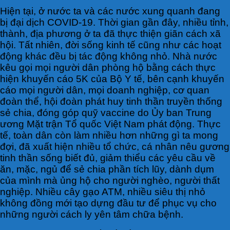
Hiện tại, ở nước ta và các nước xung quanh đang
bị đại dịch COVID-19. Thời gian gần đây, nhiều tỉnh,
thành, địa phương ở ta đã thực thiện giãn cách xã
hội. Tất nhiên, đời sống kinh tế cũng như các hoạt
động khác đều bị tác động không nhỏ. Nhà nước
kêu gọi mọi người dân phòng hộ bằng cách thực
hiện khuyến cáo 5K của Bộ Y tế, bên cạnh khuyến
cáo mọi người dân, mọi doanh nghiệp, cơ quan
đoàn thể, hội đoàn phát huy tinh thần truyền thống
sẻ chia, đóng góp quỹ vaccine do Ủy ban Trung
ương Mặt trận Tổ quốc Việt Nam phát động. Thực
tế, toàn dân còn làm nhiều hơn những gì ta mong
đợi, đã xuất hiện nhiều tổ chức, cá nhân nêu gương
tinh thần sống biết đủ, giảm thiểu các yêu cầu về
ăn, mặc, ngủ để sẻ chia phần tích lũy, dành dụm
của mình mà ủng hộ cho người nghèo, người thất
nghiệp. Nhiều cây gạo ATM, nhiều siêu thị nhỏ
không đồng mới tạo dựng đầu tư để phục vụ cho
những người cách ly yên tâm chữa bệnh.