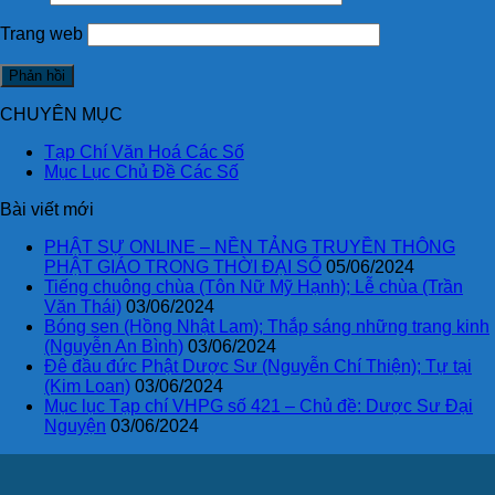
Trang web
CHUYÊN MỤC
Tạp Chí Văn Hoá Các Số
Mục Lục Chủ Đề Các Số
Bài viết mới
PHẬT SỰ ONLINE – NỀN TẢNG TRUYỀN THÔNG
PHẬT GIÁO TRONG THỜI ĐẠI SỐ
05/06/2024
Tiếng chuông chùa (Tôn Nữ Mỹ Hạnh); Lễ chùa (Trần
Văn Thái)
03/06/2024
Bóng sen (Hồng Nhật Lam); Thắp sáng những trang kinh
(Nguyễn An Bình)
03/06/2024
Đê đầu đức Phật Dược Sư (Nguyễn Chí Thiện); Tự tại
(Kim Loan)
03/06/2024
Mục lục Tạp chí VHPG số 421 – Chủ đề: Dược Sư Đại
Nguyện
03/06/2024