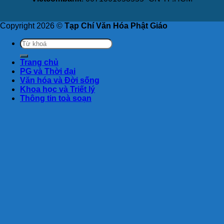
Copyright 2026 ©
Tạp Chí Văn Hóa Phật Giáo
Trang chủ
PG và Thời đại
Văn hóa và Đời sống
Khoa học và Triết lý
Thông tin toà soạn