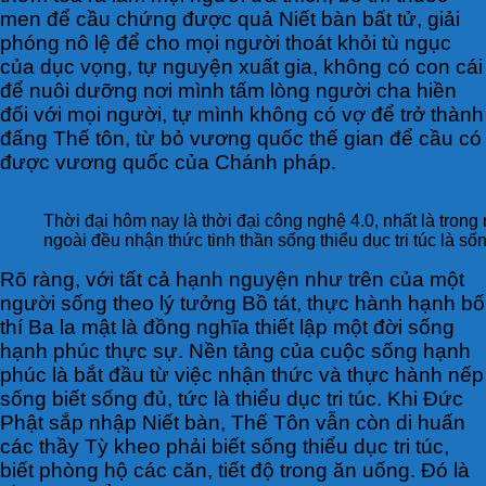
men để cầu chứng được quả Niết bàn bất tử, giải
phóng nô lệ để cho mọi người thoát khỏi tù ngục
của dục vọng, tự nguyện xuất gia, không có con cái
để nuôi dưỡng nơi mình tấm lòng người cha hiền
đối với mọi người, tự mình không có vợ để trở thành
đấng Thế tôn, từ bỏ vương quốc thế gian để cầu có
được vương quốc của Chánh pháp.
Thời đại hôm nay là thời đại công nghệ 4.0, nhất là tro
ngoài đều nhận thức tinh thần sống thiểu dục tri túc là số
Rõ ràng, với tất cả hạnh nguyện như trên của một
người sống theo lý tưởng Bồ tát, thực hành hạnh bố
thí Ba la mật là đồng nghĩa thiết lập một đời sống
hạnh phúc thực sự. Nền tảng của cuộc sống hạnh
phúc là bắt đầu từ việc nhận thức và thực hành nếp
sống biết sống đủ, tức là thiểu dục tri túc. Khi Đức
Phật sắp nhập Niết bàn, Thế Tôn vẫn còn di huấn
các thầy Tỳ kheo phải biết sống thiểu dục tri túc,
biết phòng hộ các căn, tiết độ trong ăn uống. Đó là