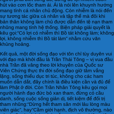
hút vào cơn lốc tham ái. Ái là nói lên khuynh hướng
mang tính cá nhân chủ động. Còn nhiễm là nói đến
sự tương tác giữa cá nhân và tập thể mà đôi khi
bản thân không làm chủ được dẫn đến tệ nạn tham
nhũng mang tính hệ thống. Biện pháp giải quyết là
kêu gọi:“Có lợi có nhiễm thì Bồ tát không làm; không
lợi, không nhiễm thì Bồ tát làm” nhằm cứu vãn
khủng hoảng.
Kết quả, một đời sống đạo với tôn chỉ tùy duyên vui
với đạo mà khởi đầu là Trần Thái Tông – vị vua đầu
nhà Trần đã vâng theo lời khuyên của Quốc sư
Viên Chứng thực thi đời sống đạo giữ tâm vắng
lặng, sống thiểu dục tri túc, không cho các ham
muốn dẫn dắt, đây chính là điều kiện cần và đủ để
làm Phật ở đời. Còn Trần Nhân Tông kêu gọi mọi
người hành đạo đức bỏ xan tham, đừng có cầu
danh, sống cuộc sống giản dị, tiết kiệm để đối trị
tham nhũng:“Dừng hết tham sân mới lảu lòng màu
viên giác”, hay“Cầm giới hạnh, địch vô thường, nào