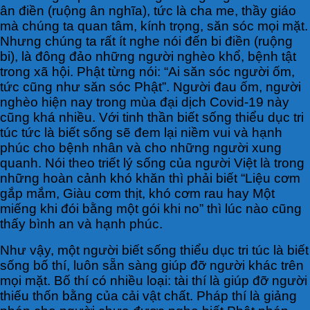
ân điền (ruộng ân nghĩa), tức là cha me, thầy giáo
mà chúng ta quan tâm, kính trọng, săn sóc mọi mặt.
Nhưng chúng ta rất ít nghe nói đến bi điền (ruộng
bi), là đông đảo những người nghèo khổ, bệnh tật
trong xã hội. Phật từng nói: “Ai săn sóc người ốm,
tức cũng như săn sóc Phật”. Người đau ốm, người
nghèo hiện nay trong mùa đại dịch Covid-19 này
cũng khá nhiều. Với tinh thần biết sống thiểu dục tri
túc tức là biết sống sẽ đem lại niềm vui và hạnh
phúc cho bệnh nhân và cho những người xung
quanh. Nói theo triết lý sống của người Việt là trong
những hoàn cảnh khó khăn thì phải biết “Liệu cơm
gắp mắm, Giàu cơm thịt, khó cơm rau hay Một
miếng khi đói bằng một gói khi no” thì lúc nào cũng
thấy bình an và hạnh phúc.
Như vậy, một người biết sống thiểu dục tri túc là biết
sống bố thí, luôn sẵn sàng giúp đỡ người khác trên
mọi mặt. Bố thí có nhiều loại: tài thí là giúp đỡ người
thiếu thốn bằng của cải vật chất. Pháp thí là giảng