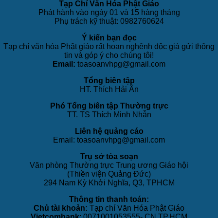
Tạp Chí Văn Hóa Phật Giáo
Phát hành vào ngày 01 và 15 hàng tháng
Phụ trách kỹ thuật: 0982760624
Ý kiến bạn đọc
Tạp chí văn hóa Phật giáo rất hoan nghênh độc giả gửi thông
tin và góp ý cho chúng tôi!
Email:
toasoanvhpg@gmail.com
Tổng biên tập
HT. Thích Hải Ấn
Phó Tổng biên tập Thường trực
TT. TS Thích Minh Nhẫn
Liên hệ quảng cáo
Email: toasoanvhpg@gmail.com
Trụ sở tòa soạn
Văn phòng Thường trực Trung ương Giáo hội
(Thiền viện Quảng Đức)
294 Nam Kỳ Khởi Nghĩa, Q3, TPHCM
Thông tin thanh toán:
Chủ tài khoản:
Tạp chí Văn Hóa Phật Giáo
Vietcombank
: 0071001053555- CN TP.HCM