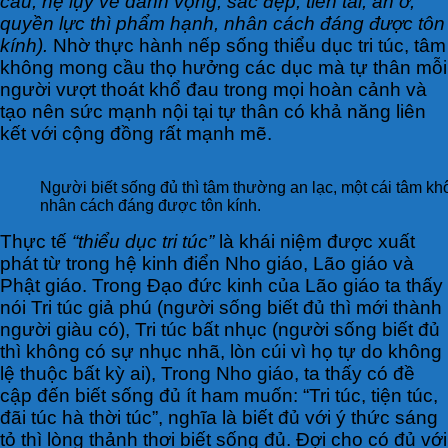
cầu, hệ lụy về danh vọng, sắc đẹp, tiền tài, ăn ở,
quyền lực thì phẩm hạnh, nhân cách đáng được tôn
kính).
Nhờ thực hành nếp sống thiểu dục tri túc, tâm
không mong cầu thọ hưởng các dục mà tự thân mỗi
người vượt thoát khổ đau trong mọi hoàn cảnh và
tạo nên sức mạnh nội tại tự thân có khả năng liên
kết với cộng đồng rất mạnh mẽ.
Người biết sống đủ thì tâm thường an lạc, một cái tâm kh
nhân cách đáng được tôn kính.
Thực tế
“thiểu dục tri túc”
là khái niệm được xuất
phát từ trong hệ kinh điển Nho giáo, Lão giáo và
Phật giáo. Trong Đạo đức kinh của Lão giáo ta thấy
nói Tri túc giả phú (người sống biết đủ thì mới thành
người giàu có), Tri túc bất nhục (người sống biết đủ
thì không có sự nhục nhã, lòn cúi vì họ tự do không
lệ thuộc bất kỳ ai), Trong Nho giáo, ta thấy có đề
cập đến biết sống đủ ít ham muốn: “Tri túc, tiện túc,
đãi túc hà thời túc”, nghĩa là biết đủ với ý thức sáng
tỏ thì lòng thảnh thơi biết sống đủ. Đợi cho có đủ với