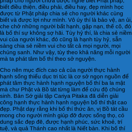
pháp cho người chưa được nghe biết Phật pháp,
biết điều thiện, điều phải, điều hay, đẹp mình học
được từ Phật pháp chia sẻ cho người khác cùng
biết và được lợi như mình. Vô úy thí là bảo vệ, an ủi,
che chở những người bất hạnh, gặp nạn, thế cô, đó
là bố thí sự không sợ hãi. Tùy hỷ thí, là chia sẻ niềm
vui của người khác, đó cũng là hạnh tùy hỷ, sẵn
sàng chia sẻ niềm vui cho tất cả mọi người, mọi
chúng sanh. Như vậy, tùy theo khả năng mỗi người
mà ta phát tâm bố thí theo sở nguyện.
Cho nên mục đích cao cả của người thực hành
hạnh sống thiểu dục tri túc là cơ sở ngọn nguồn để
phát tâm thực hành hạnh nguyện bố thí ba la mật
mà chư Phật và Bồ tát từng làm để cứu độ chúng
sinh. Bản Sớ giải tập Cariya Pitaka đã diễn giải
công hạnh thực hành hạnh nguyện bố thí thật cao
đẹp. Phật dạy rằng khi bố thí thức ăn, vị Bồ tát cầu
mong cho người mình giúp đỡ được sống thọ, có
dung sắc đẹp đẽ, được hạnh phúc, sức khoẻ, trí
tuệ, và quả Thánh cao nhất là Niết bàn. Khi bố thí