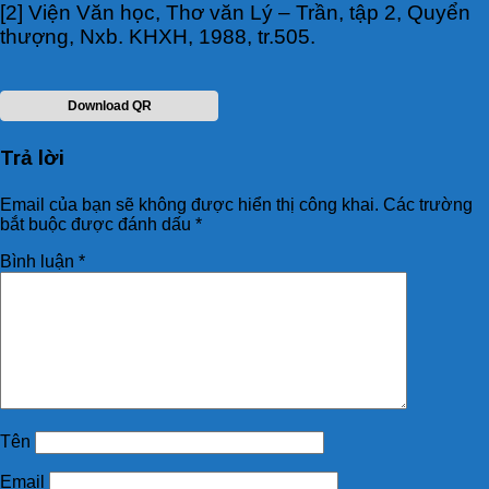
[2] Viện Văn học, Thơ văn Lý – Trần, tập 2, Quyển
thượng, Nxb. KHXH, 1988, tr.505.
Download QR
Trả lời
Email của bạn sẽ không được hiển thị công khai.
Các trường
bắt buộc được đánh dấu
*
Bình luận
*
Tên
Email