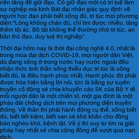
nền tảng để giữ đạo. Có giữ đạo mới có trí tuệ làm
sự nghiệp mà kinh Bát đại nhân giác quy định về
người học đạo phải biết sống đủ, tri túc mọi phương
diện:“Lòng không chán đủ, chỉ tìm được nhiều, tăng
thêm tội ác. Bồ tát không thể thường nhớ tri túc, an
bần thủ đạo, duy tuệ thị nghiệp”.
Thời đại hôm nay là thời đại công nghệ 4.0, nhất là
trong mùa đại dịch COVID-19, mọi người dân Việt,
dù đang sống ở trong nước hay nước ngoài đều
nhận thức tinh thần sống thiểu dục tri túc là sống
biết đủ, là điều hạnh phúc nhất. Hạnh phúc đó phải
được hóa hiện bằng lời nói, tức là bằng sự tuyên
truyền cổ động sẻ chia khuyến cáo 5K của Bộ Y tế,
mỗi người dân là một chiến sĩ, một gia đình là một
pháo đài chống dịch trên mọi phương diện truyền
thông. Về thân thì phải hành động cụ thể, sống biết
đủ, biết tiết kiệm, biết san sẻ khó khăn cho đồng
bào nghèo khó, bệnh tật. Về ý thì suy tư tìm ra giải
pháp hay nhất sẻ chia cộng đồng để vượt qua nạn
dịch.