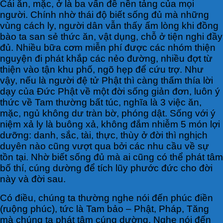
Cái ăn, mặc, ở là ba vấn đề nền tảng của mọi
người. Chính nhờ thái độ biết sống đủ mà những
vùng cách ly, người dân vẫn thấy ấm lòng khi đồng
bào ta san sẻ thức ăn, vật dụng, chỗ ở tiện nghi đầy
đủ. Nhiều bữa cơm miễn phí được các nhóm thiện
nguyện đi phát khắp các nẻo đường, nhiều đợt từ
thiện vào tận khu phố, ngõ hẹp để cứu trợ. Như
vậy, nếu là người đệ tử Phật thì càng thấm thía lời
dạy của Đức Phật về một đời sống giản đơn, luôn ý
thức về Tam thường bất túc, nghĩa là 3 việc ăn,
mặc, ngủ không dư tràn bờ, phóng dật. Sống với ý
niệm xả ly là buông xả, không đắm nhiễm 5 món lợi
dưỡng: danh, sắc, tài, thực, thùy ở đời thì nghịch
duyên nào cũng vượt qua bởi các nhu cầu về sự
tồn tại. Nhờ biết sống đủ mà ai cũng có thể phát tâm
bố thí, cúng dường để tích lũy phước đức cho đời
này và đời sau.
Có điều, chúng ta thường nghe nói đến phúc điền
(ruộng phúc), tức là Tam bảo – Phật, Pháp, Tăng
mà chúng ta phát tâm cúng dường. Nghe nói đến