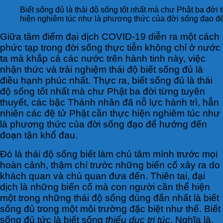
Biết sống đủ là thái độ sống tốt nhất mà chư Phật ba đời 
hiện nghiêm túc như là phương thức của đời sống đạo đ
G
iữa tâm điểm đại dịch COVID-19 diễn ra một cách
phức tạp trong đời sống thực tiễn không chỉ ở nước
ta mà khắp cả các nước trên hành tinh này, việc
nhận thức và trải nghiệm thái độ biết sống đủ là
điều hạnh phúc nhất. Thực ra, biết sống đủ là thái
độ sống tốt nhất mà chư Phật ba đời từng tuyên
thuyết, các bậc Thánh nhân đã nỗ lực hành trì, hẳn
nhiên các đệ tử Phật cần thực hiện nghiêm túc như
là phương thức của đời sống đạo để hướng đến
đoạn tận khổ đau.
Đó là thái độ sống biết làm chủ tâm mình trước mọi
hoàn cảnh, thậm chí trước những biến cố xảy ra do
khách quan và chủ quan đưa đến. Thiên tai, đại
dịch là những biến cố mà con người cần thể hiện
một trong những thái độ sống đúng đắn nhất là biết
sống đủ trong một môi trường đặc biệt như thế. Biết
sống đủ tức là biết sống
thiểu dục tri túc
. Nghĩa là,