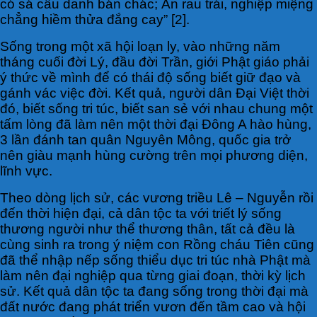
có sá cầu danh bán chác; Ăn rau trái, nghiệp miệng
chẳng hiềm thửa đắng cay” [2].
Sống trong một xã hội loạn ly, vào những năm
tháng cuối đời Lý, đầu đời Trần, giới Phật giáo phải
ý thức về mình để có thái độ sống biết giữ đạo và
gánh vác việc đời. Kết quả, người dân Đại Việt thời
đó, biết sống tri túc, biết san sẻ với nhau chung một
tấm lòng đã làm nên một thời đại Đông A hào hùng,
3 lần đánh tan quân Nguyên Mông, quốc gia trở
nên giàu mạnh hùng cường trên mọi phương diện,
lĩnh vực.
Theo dòng lịch sử, các vương triều Lê – Nguyễn rồi
đến thời hiện đại, cả dân tộc ta với triết lý sống
thương người như thể thương thân, tất cả đều là
cùng sinh ra trong ý niệm con Rồng cháu Tiên cũng
đã thể nhập nếp sống thiểu dục tri túc nhà Phật mà
làm nên đại nghiệp qua từng giai đoạn, thời kỳ lịch
sử. Kết quả dân tộc ta đang sống trong thời đại mà
đất nước đang phát triển vươn đến tầm cao và hội