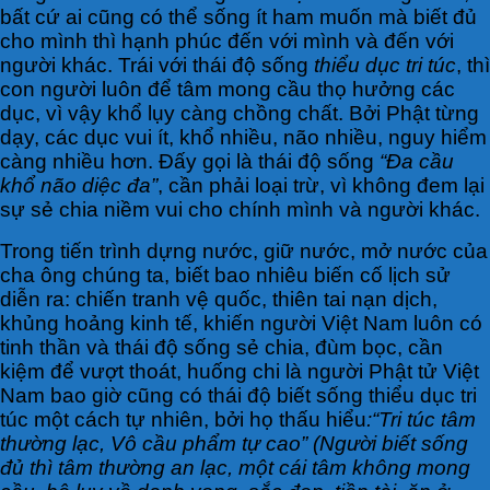
bất cứ ai cũng có thể sống ít ham muốn mà biết đủ
cho mình thì hạnh phúc đến với mình và đến với
người khác. Trái với thái độ sống
thiểu dục tri túc
, thì
con người luôn để tâm mong cầu thọ hưởng các
dục, vì vậy khổ lụy càng chồng chất. Bởi Phật từng
dạy, các dục vui ít, khổ nhiều, não nhiều, nguy hiểm
càng nhiều hơn. Đấy gọi là thái độ sống
“Đa cầu
khổ não diệc đa”
, cần phải loại trừ, vì không đem lại
sự sẻ chia niềm vui cho chính mình và người khác.
Trong tiến trình dựng nước, giữ nước, mở nước của
cha ông chúng ta, biết bao nhiêu biến cố lịch sử
diễn ra: chiến tranh vệ quốc, thiên tai nạn dịch,
khủng hoảng kinh tế, khiến người Việt Nam luôn có
tinh thần và thái độ sống sẻ chia, đùm bọc, cần
kiệm để vượt thoát, huống chi là người Phật tử Việt
Nam bao giờ cũng có thái độ biết sống thiểu dục tri
túc một cách tự nhiên, bởi họ thấu hiểu
:“Tri túc tâm
thường lạc, Vô cầu phẩm tự cao” (Người biết sống
đủ thì tâm thường an lạc, một cái tâm không mong