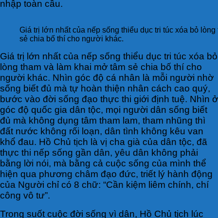
nhập toàn cầu.
Giá trị lớn nhất của nếp sống thiểu dục tri túc xóa bỏ lò
sẻ chia bố thí cho người khác.
Giá trị lớn nhất của nếp sống thiểu dục tri túc xóa bỏ
lòng tham và làm khai mở tâm sẻ chia bố thí cho
người khác. Nhìn góc độ cá nhân là mỗi người nhờ
sống biết đủ mà tự hoàn thiện nhân cách cao quý,
bước vào đời sống đạo thực thi giới định tuệ. Nhìn ở
góc độ quốc gia dân tộc, mọi người dân sống biết
đủ mà không dụng tâm tham lam, tham nhũng thì
đất nước không rối loạn, dân tình không kêu van
khổ đau. Hồ Chủ tịch là vị cha già của dân tộc, đã
thực thi nếp sống gần dân, yêu dân không phải
bằng lời nói, mà bằng cả cuộc sống của mình thể
hiện qua phương châm đạo đức, triết lý hành động
của Người chỉ có 8 chữ: “Cần kiệm liêm chính, chí
công vô tư”.
Trong suốt cuộc đời sống vì dân, Hồ Chủ tịch lúc