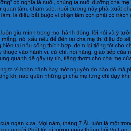
ỡng” có nghĩa là nuôi, chúng ta nuôi dưỡng cha mẹ
 quan tâm, chăm sóc, nuôi dưỡng này phải xuất phát
làm, là điều bắt buộc vì phận làm con phải có trác
luôn giữ mình trong mọi hành động, lời nói và ý tưở
i mắng, nói xấu nếu để đến tai cha mẹ thì điều đó s
 hiện tại nếu sống thích hợp, đem lại tiếng tốt cho c
y thuộc vào hành vi, cử chỉ, nói năng, giao tiếp củ
xung quanh để gây uy tín, tiếng thơm cho cha mẹ củ
húng ta vì hoàn cảnh hay một nguyên do nào đó mà
ông khi nào quên những gì cha mẹ từng chỉ dạy khi 
của ngàn xưa. Mọi năm, tháng 7 ÂL luôn là một tron
Những người Phật tử lại mừng ngày thắng hội Vu Lan.