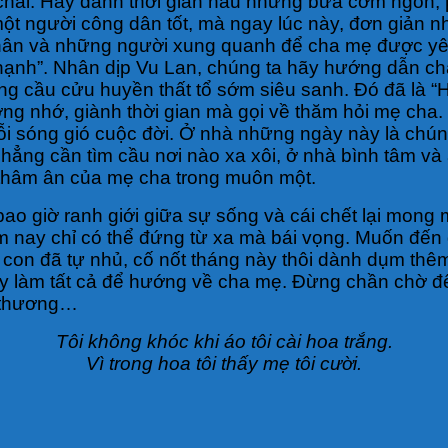
chai. Hãy dành thời gian nấu những bữa cơm ngon, 
ột người công dân tốt, mà ngay lúc này, đơn giản n
hân và những người xung quanh để cha mẹ được yên
ạnh”. Nhân dịp Vu Lan, chúng ta hãy hướng dẫn cha 
ng cầu cửu huyền thất tổ sớm siêu sanh. Đó đã là 
ng nhớ, giành thời gian mà gọi về thăm hỏi mẹ cha. 
 mỗi sóng gió cuộc đời. Ở nhà những ngày này là ch
hẳng cần tìm cầu nơi nào xa xôi, ở nhà bình tâm và
thâm ân của mẹ cha trong muôn một.
bao giờ ranh giới giữa sự sống và cái chết lại mo
m nay chỉ có thể đứng từ xa mà bái vọng. Muốn đến
on đã tự nhủ, cố nốt tháng này thôi dành dụm thêm 
 hãy làm tất cả để hướng về cha mẹ. Đừng chần chờ đ
n thương…
Tôi không khóc khi áo tôi cài hoa trắng.
Vì trong hoa tôi thấy mẹ tôi cười.