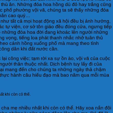
u thù ân. Những đóa hoa hồng dù đỏ hay trắng cũng
óc phố phường vội vã, chúng ta sẽ thấy những đóa
 thân cao quý…
như tất cả mọi hoạt động xã hội đều bị ảnh hưởng,
c tự viện, cơ sở tôn giáo đều đóng cửa, ngưng tiếp
có những đóa hoa đời đang khoác lên người những
ng vọng, tiếng loa phát thanh nhắc nhở tuân thủ
 theo cánh hồng xuống phố mà mang theo tình
công dân khi đất nước cần.
ại công việc; tạm rời xa sự ồn ào, vội vã của cuộc
gười thân thuộc nhất. Dịch bệnh tuy lấy đi của
 lại mang đến cho chúng ta những ngày thả chậm
a thực hành câu hiếu đạo mà bao năm qua mỗi mùa
t khi còn có thể.
cha mẹ nhiều nhất khi còn có thể. Hãy xoa nắn đôi