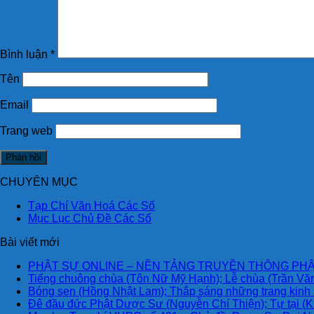
Bình luận
*
Tên
Email
Trang web
CHUYÊN MỤC
Tạp Chí Văn Hoá Các Số
Mục Lục Chủ Đề Các Số
Bài viết mới
PHẬT SỰ ONLINE – NỀN TẢNG TRUYỀN THÔNG PHẬ
Tiếng chuông chùa (Tôn Nữ Mỹ Hạnh); Lễ chùa (Trần Văn
Bóng sen (Hồng Nhật Lam); Thắp sáng những trang kinh
Đê đầu đức Phật Dược Sư (Nguyễn Chí Thiện); Tự tại (K