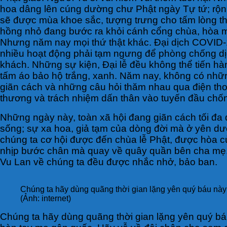
hoa dâng lên cúng dường chư Phật ngày Tự tứ; rộn 
sẽ được mùa khoe sắc, tượng trưng cho tấm lòng t
hồng nhỏ đang bước ra khỏi cánh cổng chùa, hòa mì
Nhưng năm nay mọi thứ thật khác. Đại dịch COVID-1
nhiều hoạt động phải tạm ngưng để phòng chống dịch
khách. Những sự kiện, Đại lễ đều không thể tiến h
tấm áo bảo hộ trắng, xanh. Năm nay, không có những 
giãn cách và những câu hỏi thăm nhau qua điện th
thương và trách nhiệm dấn thân vào tuyến đầu chốn
Những ngày này, toàn xã hội đang giãn cách tối đa đ
sống; sự xa hoa, giả tạm của dòng đời mà ở yên dướ
chúng ta cơ hội được đến chùa lễ Phật, được hòa 
nhịp bước chân mà quay về quây quần bên cha mẹ. 
Vu Lan về chúng ta đều được nhắc nhở, bảo ban.
Chúng ta hãy dùng quãng thời gian lặng yên quý báu này
(Ảnh: internet)
Chúng ta hãy dùng quãng thời gian lặng yên quý bá