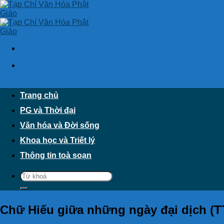
Skip
to
content
Trang chủ
PG và Thời đại
Văn hóa và Đời sống
Khoa học và Triết lý
Thông tin toà soạn
Chữ Hiếu giữa những ngày đại dịch (T