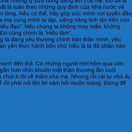
pha những ly sữa nóng dâng lên cha mẹ. Đó đã là
hất là tuân theo những quy định của Nhà nước về
 lòng. Nếu có thể, hãy góp sức mình nơi tuyến đầu
mẹ cùng mình tu tập, siêng năng tinh tấn trên con
“Hiếu đạo”. Nếu chúng ta không may mắn, không
Đó cũng chính là “Hiếu tâm”.
úng ta đang yêu thương chính bản thân mình, yêu
 an yên thực hành bốn chữ hiếu là ta đã phần nào
ng manh đến thế. Có những người mới hôm qua còn
 gần hơn nhìn khuôn mặt thân thương lần cuối
chút ít rồi về thăm cha mẹ. Nhưng rồi cái tự nhủ ấy
ể rồi phải nói lên lời sám hối muộn màng. Đừng để