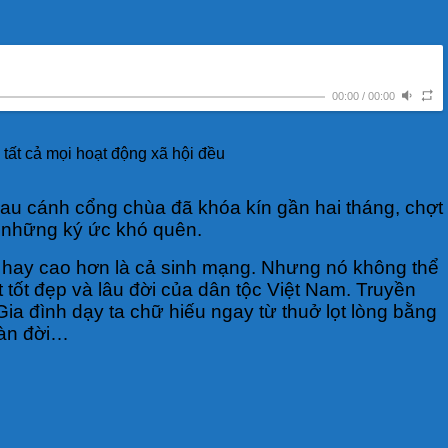
00:00
/
00:00
tất cả mọi hoạt động xã hội đều
sau cánh cổng chùa đã khóa kín gần hai tháng, chợt
i những ký ức khó quên.
do hay cao hơn là cả sinh mạng. Nhưng nó không thể
t tốt đẹp và lâu đời của dân tộc Việt Nam. Truyền
ia đình dạy ta chữ hiếu ngay từ thuở lọt lòng bằng
gàn đời…