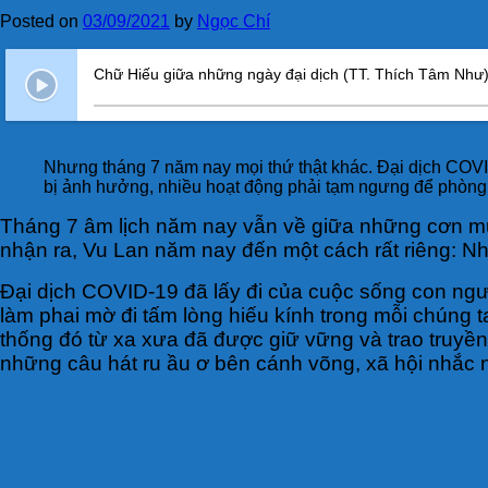
Posted on
03/09/2021
by
Ngọc Chí
Chữ Hiếu giữa những ngày đại dịch (TT. Thích Tâm Như
Nhưng tháng 7 năm nay mọi thứ thật khác. Đại dịch COVID
bị ảnh hưởng, nhiều hoạt động phải tạm ngưng để phòng
Tháng 7 âm lịch năm nay vẫn về giữa những cơn mưa
nhận ra, Vu Lan năm nay đến một cách rất riêng: Nh
Đại dịch COVID-19 đã lấy đi của cuộc sống con ngườ
làm phai mờ đi tấm lòng hiếu kính trong mỗi chúng ta
thống đó từ xa xưa đã được giữ vững và trao truyền
những câu hát ru ầu ơ bên cánh võng, xã hội nhắc