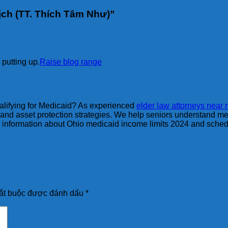
ch (TT. Thích Tâm Như)
”
n putting up.
Raise blog range
ualifying for Medicaid? As experienced
elder law attorneys near
 and asset protection strategies. We help seniors understand me
 information about Ohio medicaid income limits 2024 and schedu
ắt buộc được đánh dấu
*