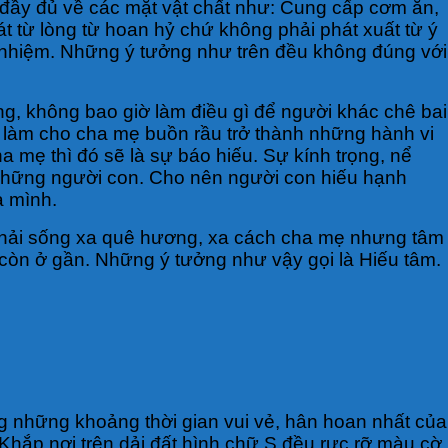
 đầy đủ về các mặt vật chất như: Cung cấp cơm ăn,
 từ lòng từ hoan hỷ chứ không phải phát xuất từ ý
h nhiệm. Những ý tưởng như trên đều không đúng với
ng, không bao giờ làm điều gì để người khác chê bai
ẽ làm cho cha mẹ buồn rầu trở thành những hành vi
ha mẹ thì đó sẽ là sự báo hiếu. Sự kính trọng, nể
a những người con. Cho nên người con hiếu hạnh
a mình.
 phải sống xa quê hương, xa cách cha mẹ nhưng tâm
còn ở gần. Những ý tưởng như vậy gọi là Hiếu tâm.
g những khoảng thời gian vui vẻ, hân hoan nhất của
 Khắp nơi trên dải đất hình chữ S đều rực rỡ màu cờ