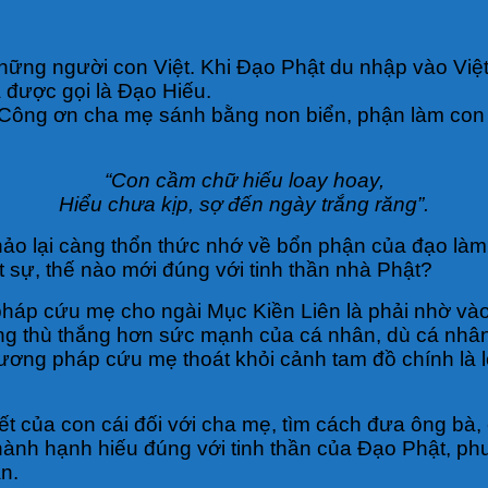
hững người con Việt. Khi Đạo Phật du nhập vào Việ
 được gọi là Đạo Hiếu.
 Công ơn cha mẹ sánh bằng non biển, phận làm con b
“Con cầm chữ hiếu loay hoay,
Hiểu chưa kịp, sợ đến ngày trắng răng”.
o lại càng thổn thức nhớ về bổn phận của đạo làm
 sự, thế nào mới đúng với tinh thần nhà Phật?
háp cứu mẹ cho ngài Mục Kiền Liên là phải nhờ vào
ũng thù thắng hơn sức mạnh của cá nhân, dù cá nhân
ơng pháp cứu mẹ thoát khỏi cảnh tam đồ chính là l
thiết của con cái đối với cha mẹ, tìm cách đưa ông 
 hành hạnh hiếu đúng với tinh thần của Đạo Phật, ph
n.