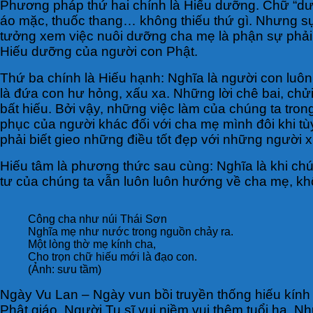
Phương pháp thứ hai chính là Hiếu dưỡng. Chữ “dư
áo mặc, thuốc thang… không thiếu thứ gì. Nhưng sự
tưởng xem việc nuôi dưỡng cha mẹ là phận sự phải 
Hiếu dưỡng của người con Phật.
Thứ ba chính là Hiếu hạnh: Nghĩa là người con luôn 
là đứa con hư hỏng, xấu xa. Những lời chê bai, chử
bất hiếu. Bởi vậy, những việc làm của chúng ta trong
phục của người khác đối với cha mẹ mình đôi khi tù
phải biết gieo những điều tốt đẹp với những người 
Hiếu tâm là phương thức sau cùng: Nghĩa là khi c
tư của chúng ta vẫn luôn luôn hướng về cha mẹ, kh
Công cha như núi Thái Sơn
Nghĩa mẹ như nước trong nguồn chảy ra.
Một lòng thờ mẹ kính cha,
Cho trọn chữ hiếu mới là đạo con.
(Ảnh: sưu tầm)
Ngày Vu Lan – Ngày vun bồi truyền thống hiếu kính 
Phật giáo. Người Tu sĩ vui niềm vui thêm tuổi hạ. 