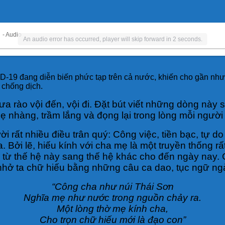
)
- Audio
An audio error has occurred, player will skip forward in 2 seconds.
-19 đang diễn biến phức tạp trên cả nước, khiến cho gần như 
 chống dịch.
 rào vội đến, vội đi. Đặt bút viết những dòng này 
ẹ nhàng, trầm lắng và đọng lại trong lòng mỗi ngườ
i rất nhiều điều trân quý: Công việc, tiền bạc, tự 
. Bởi lẽ, hiếu kính với cha mẹ là một truyền thống rấ
 từ thế hệ này sang thế hệ khác cho đến ngày nay. G
 nhở ta chữ hiếu bằng những câu ca dao, tục ngữ n
“Công cha như núi Thái Sơn
Nghĩa mẹ như nước trong nguồn chảy ra.
Một lòng thờ mẹ kính cha,
Cho trọn chữ hiếu mới là đạo con”