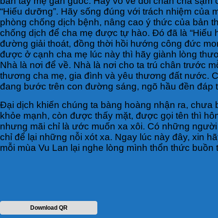
bàn tay mẹ gân guốc. Hãy vỗ về đôi chân cha sạm 
“Hiếu dưỡng”. Hãy sống đúng với trách nhiệm của m
phòng chống dịch bệnh, nâng cao ý thức của bản t
chống dịch để cha mẹ được tự hào. Đó đã là “Hiếu h
đường giải thoát, đồng thời hồi hướng công đức mo
được ở cạnh cha mẹ lúc này thì hãy giành lòng thươ
Nhà là nơi để về. Nhà là nơi cho ta trú chân trước
thương cha mẹ, gia đình và yêu thương đất nước. C
đang bước trên con đường sáng, ngõ hầu đền đáp 
Đại dịch khiến chúng ta bàng hoàng nhận ra, chưa 
khỏe mạnh, còn được thấy mặt, được gọi tên thì hô
nhưng mãi chỉ là ước muốn xa xôi. Có những người c
chỉ để lại những nỗi xót xa. Ngay lúc này đây, xin
mỗi mùa Vu Lan lại nghe lòng mình thổn thức buồ
Download QR