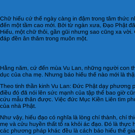
Chữ hiếu cứ thế ngày càng in đậm trong tâm thức n
đến một tầm cao mới. Bởi từ ngàn xưa, Đạo Phật đã
Hiếu, một chữ thôi, gần gũi nhưng sao cũng xa vời.
đáp đền ân thâm trong muôn một.
Hằng năm, cứ đến mùa Vu Lan, những người con thả
dục của cha mẹ. Nhưng báo hiếu thế nào mới là thật
Theo tinh thần kinh Vu Lan: Đức Phật dạy phương p
điều đó đã nói lên sức mạnh của tập thể bao giờ c
cứu mẫu thân được. Việc đức Mục Kiền Liên tìm phư
của nhà Phật.
Như vậy, hiếu đạo có nghĩa là lòng chí thành, chí 
mẹ và cửu huyền thất tổ ra khỏi ác đạo. Đó là thực
các phương pháp khác đều là cách báo hiếu thế gia