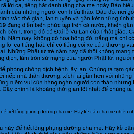
rã lời ca, tiếng hát dành tặng cha mẹ ngày Báo hiế
hành của những người con hiếu thảo. Đâu đó, nơi g
nh vào thế gian, lan truyền và gắn kết những tình
9 đang diễn biến phức tạp trên cả nước, khiến gần 
 bệnh, trong đó có Đại lễ Vu Lan của Phật giáo. Cá
ành. Năm nay, không có hoa hồng đỏ, trắng mà chỉ 
lời ca tiếng hát, chỉ có tiếng còi xe cứu thương va
oại. Những Phật tử trẻ năm nay đã thôi không mang
g dịch, làm tròn sứ mạng của người Phật tử, người 
ể phòng chống dịch bệnh lây lan. Chúng ta tạm gác l
i nếp nhà thân thương, xích lại gần hơn với những n
cùng niềm vui của hàng ngàn người con thảo nhưng
Đây chính là khoảng thời gian tốt nhất để chúng t
 để hết lòng phụng dưỡng cha mẹ. Hãy kề cận cha mẹ nhiều nhấ
u này để hết lòng phụng dưỡng cha mẹ. Hãy kề cận 