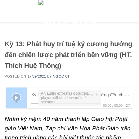
Skip
to
content
Kỳ 13: Phát huy trí tuệ kỷ cương hướng
đến chiến lược phát triển bền vững (HT.
Thích Huệ Thông)
POSTED ON
17/09/2021
BY
NGỌC CHÍ
An audio error has occurred,
Kỳ 13: Phát huy trí tuệ kỷ cương hướng đến chiến lược phát triển bền vững (HT. Thích Huệ Thông)
player will skip forward in 2
seconds.
00:00
/
00:00
Nhân kỷ niệm 40 năm thành lập Giáo hội Phật
giáo Việt Nam, Tạp chí Văn Hóa Phật Giáo trân
trọng trích đăng các bài viết thuộc tác phẩm