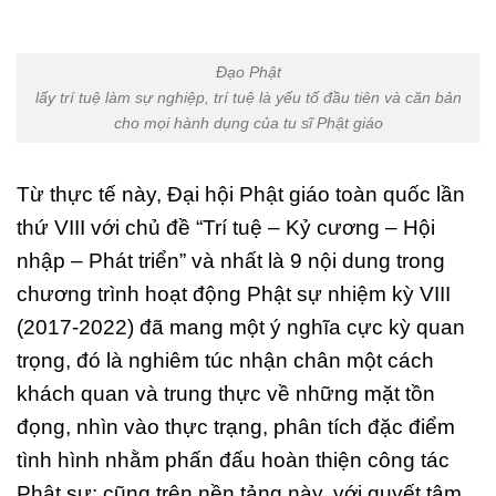
Đạo Phật
lấy trí tuệ làm sự nghiệp, trí tuệ là yếu tố đầu tiên và căn bản
cho mọi hành dụng của tu sĩ Phật giáo
Từ thực tế này, Đại hội Phật giáo toàn quốc lần
thứ VIII với chủ đề “Trí tuệ – Kỷ cương – Hội
nhập – Phát triển” và nhất là 9 nội dung trong
chương trình hoạt động Phật sự nhiệm kỳ VIII
(2017-2022) đã mang một ý nghĩa cực kỳ quan
trọng, đó là nghiêm túc nhận chân một cách
khách quan và trung thực về những mặt tồn
đọng, nhìn vào thực trạng, phân tích đặc điểm
tình hình nhằm phấn đấu hoàn thiện công tác
Phật sự; cũng trên nền tảng này, với quyết tâm