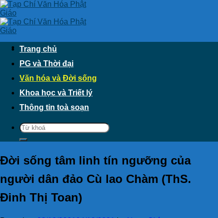
Skip
to
content
Trang chủ
PG và Thời đại
Văn hóa và Đời sống
Khoa học và Triết lý
Thông tin toà soạn
Ðời sống tâm linh tín ngưỡng của
người dân đảo Cù lao Chàm (ThS.
Ðinh Thị Toan)