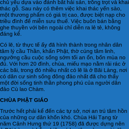
chủ yếu dựa vào đánh bắt hải sản, trồng trọt và khai
thác gỗ. Sau này có thêm việc khai thác yến sào,
một thương phẩm có giá trị cao, được biệt nạp cho
triều đình để miễn sưu thuế. Việc buôn bán bằng
ghe thuyền với bên ngoài chỉ diễn ra lẻ tẻ, không
đáng kể.
Có lẽ, từ thực tế ấy đã hình thành trong nhân dân
tâm lý cầu Thần, khấn Phật, thờ cúng tâm linh,
ngưỡng cầu cuộc sống sớm tối an ổn, bốn mùa no
đủ. Với hơn 20 đình, chùa, miếu mạo nằm rải rác ở
các bãi, trong đó nhiều nhất có lẽ là ở Bãi Làng, nơi
có dân cư sinh sống đông đảo nhất đã cho thấy
một đời sống tinh thần phong phú của người dân
đảo Cù lao Chàm.
CHÙA PHẬT GIÁO
Trước hết phải kể đến các tự sở, nơi an trú tâm hồn
của những cư dân khốn khó. Chùa Hải Tạng từ
năm Cảnh Hưng thứ 19 (1758) đã được dựng nên