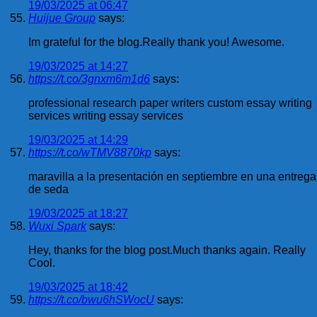
19/03/2025 at 06:47
Huijue Group
says:
Im grateful for the blog.Really thank you! Awesome.
19/03/2025 at 14:27
https://t.co/3gnxm6m1d6
says:
professional research paper writers custom essay writing
services writing essay services
19/03/2025 at 14:29
https://t.co/wTMV8870kp
says:
maravilla a la presentación en septiembre en una entrega
de seda
19/03/2025 at 18:27
Wuxi Spark
says:
Hey, thanks for the blog post.Much thanks again. Really
Cool.
19/03/2025 at 18:42
https://t.co/bwu6hSWocU
says: