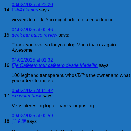
03/02/2025 at 23:20
C-64 Games
says:
viewers to click. You might add a related video or
04/02/2025 at 00:46
geek bar pulse review
says:
Thank you ever so for you blog.Much thanks again.
Awesome.
04/02/2025 at 01:32
Eje Cafetero tour cafetero desde Medellín
says:
100 legit and transparent. whoвЂ™s the owner and what
you order clenbuterol
05/02/2025 at 15:42
ice water hack
says:
Very interesting topic, thanks for posting.
09/02/2025 at 00:59
佳文网
says: