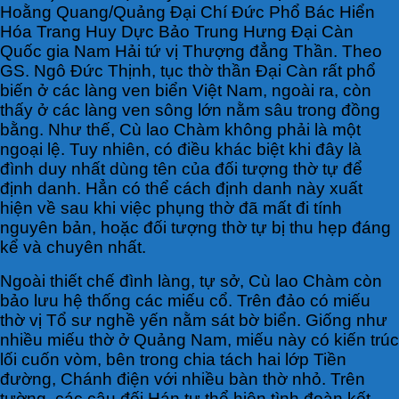
Hoằng Quang/Quảng Đại Chí Đức Phổ Bác Hiển
Hóa Trang Huy Dực Bảo Trung Hưng Đại Càn
Quốc gia Nam Hải tứ vị Thượng đẳng Thần. Theo
GS. Ngô Đức Thịnh, tục thờ thần Đại Càn rất phổ
biến ở các làng ven biển Việt Nam, ngoài ra, còn
thấy ở các làng ven sông lớn nằm sâu trong đồng
bằng. Như thế, Cù lao Chàm không phải là một
ngoại lệ. Tuy nhiên, có điều khác biệt khi đây là
đình duy nhất dùng tên của đối tượng thờ tự để
định danh. Hẳn có thể cách định danh này xuất
hiện về sau khi việc phụng thờ đã mất đi tính
nguyên bản, hoặc đối tượng thờ tự bị thu hẹp đáng
kể và chuyên nhất.
Ngoài thiết chế đình làng, tự sở, Cù lao Chàm còn
bảo lưu hệ thống các miếu cổ. Trên đảo có miếu
thờ vị Tổ sư nghề yến nằm sát bờ biển. Giống như
nhiều miếu thờ ở Quảng Nam, miếu này có kiến trúc
lối cuốn vòm, bên trong chia tách hai lớp Tiền
đường, Chánh điện với nhiều bàn thờ nhỏ. Trên
tường, các câu đối Hán tự thể hiện tình đoàn kết