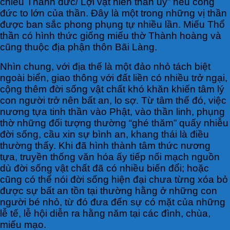
chiêu Thánh đức/ Lợi vật hiển thần uy” nêu công
đức to lớn của thần. Đây là một trong những vị thần
được ban sắc phong phụng tự nhiều lần. Miếu Thổ
thần có hình thức giống miếu thờ Thành hoàng và
cũng thuộc địa phận thôn Bãi Làng.
Nhìn chung, với địa thế là một đảo nhỏ tách biệt
ngoài biển, giao thông với đất liền có nhiều trở ngại,
cộng thêm đời sống vật chất khó khăn khiến tâm lý
con người trở nên bất an, lo sợ. Từ tâm thế đó, việc
nương tựa tinh thần vào Phật, vào thần linh, phụng
thờ những đối tượng thường “ghé thăm” quấy nhiễu
đời sống, cầu xin sự bình an, khang thái là điều
thường thấy. Khi đã hình thành tâm thức nương
tựa, truyền thống văn hóa ấy tiếp nối mạch nguồn
dù đời sống vật chất đã có nhiều biến đổi; hoặc
cũng có thể nói đời sống hiện đại chưa từng xóa bỏ
được sự bất an tồn tại thường hằng ở những con
người bé nhỏ, từ đó đưa đến sự có mặt của những
lễ tế, lễ hội diễn ra hằng năm tại các đình, chùa,
miếu mạo.