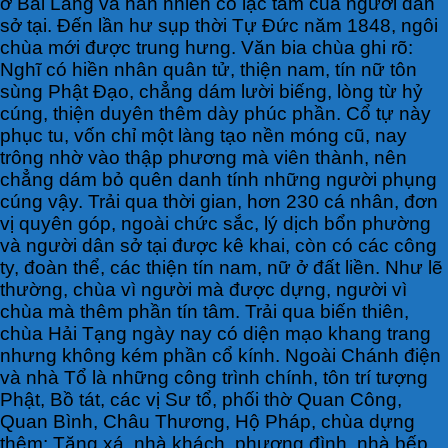
ở Bãi Làng và hẳn nhiên có lạc tâm của người dân
sở tại. Đến lần hư sụp thời Tự Đức năm 1848, ngôi
chùa mới được trung hưng. Văn bia chùa ghi rõ:
Nghĩ có hiền nhân quân tử, thiện nam, tín nữ tôn
sùng Phật Đạo, chẳng dám lười biếng, lòng từ hỷ
cúng, thiện duyên thêm dày phúc phần. Cổ tự này
phục tu, vốn chỉ một làng tạo nền móng cũ, nay
trông nhờ vào thập phương mà viên thành, nên
chẳng dám bỏ quên danh tính những người phụng
cúng vậy. Trải qua thời gian, hơn 230 cá nhân, đơn
vị quyên góp, ngoài chức sắc, lý dịch bổn phường
và người dân sở tại được kê khai, còn có các công
ty, đoàn thể, các thiện tín nam, nữ ở đất liền. Như lẽ
thường, chùa vì người mà được dựng, người vì
chùa mà thêm phần tín tâm. Trải qua biến thiên,
chùa Hải Tạng ngày nay có diện mạo khang trang
nhưng không kém phần cổ kính. Ngoài Chánh điện
và nhà Tổ là những công trình chính, tôn trí tượng
Phật, Bồ tát, các vị Sư tổ, phối thờ Quan Công,
Quan Bình, Châu Thương, Hộ Pháp, chùa dựng
thêm: Tăng xá, nhà khách, phương đình, nhà bếp,