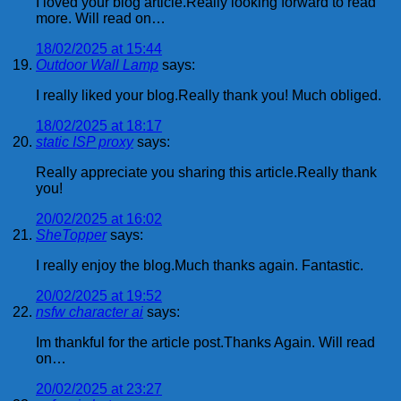
I loved your blog article.Really looking forward to read
more. Will read on…
18/02/2025 at 15:44
Outdoor Wall Lamp
says:
I really liked your blog.Really thank you! Much obliged.
18/02/2025 at 18:17
static ISP proxy
says:
Really appreciate you sharing this article.Really thank
you!
20/02/2025 at 16:02
SheTopper
says:
I really enjoy the blog.Much thanks again. Fantastic.
20/02/2025 at 19:52
nsfw character ai
says:
Im thankful for the article post.Thanks Again. Will read
on…
20/02/2025 at 23:27