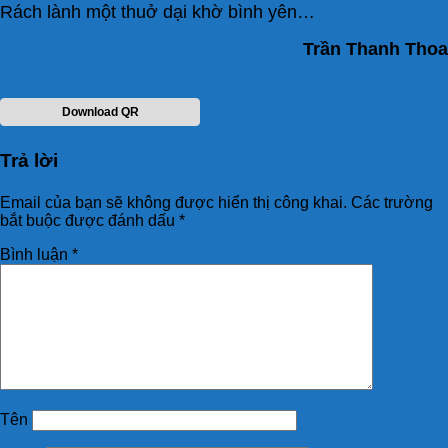
Rách lành một thuở dại khờ bình yên…
Trần Thanh Thoa
Download QR
Trả lời
Email của bạn sẽ không được hiển thị công khai.
Các trường
bắt buộc được đánh dấu
*
Bình luận
*
Tên