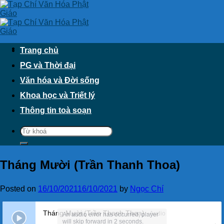
Skip
to
content
Trang chủ
PG và Thời đại
Văn hóa và Đời sống
Khoa học và Triết lý
Thông tin toà soạn
Tháng Mười (Trần Thanh Thoa)
Posted on
16/10/2021
16/10/2021
by
Ngọc Chí
Tháng Mười (Trần Thanh Thoa)
- Audio
An audio error has occurred, player
will skip forward in 2 seconds.