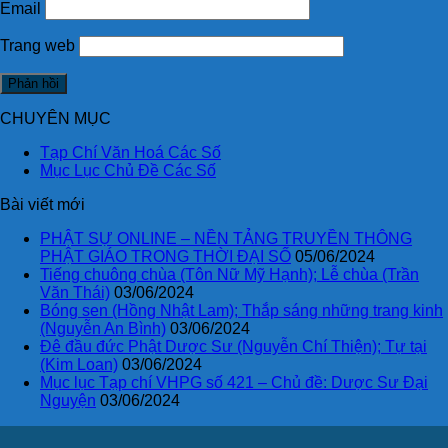
Email
Trang web
CHUYÊN MỤC
Tạp Chí Văn Hoá Các Số
Mục Lục Chủ Đề Các Số
Bài viết mới
PHẬT SỰ ONLINE – NỀN TẢNG TRUYỀN THÔNG
PHẬT GIÁO TRONG THỜI ĐẠI SỐ
05/06/2024
Tiếng chuông chùa (Tôn Nữ Mỹ Hạnh); Lễ chùa (Trần
Văn Thái)
03/06/2024
Bóng sen (Hồng Nhật Lam); Thắp sáng những trang kinh
(Nguyễn An Bình)
03/06/2024
Đê đầu đức Phật Dược Sư (Nguyễn Chí Thiện); Tự tại
(Kim Loan)
03/06/2024
Mục lục Tạp chí VHPG số 421 – Chủ đề: Dược Sư Đại
Nguyện
03/06/2024