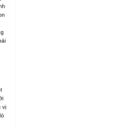
ình
on
ng
hái
i
t
ới
 vị
đó