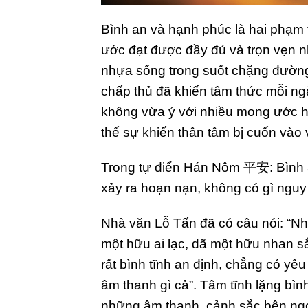
B
ình an và hạnh phúc là hai phạm
ước đạt được đầy đủ và trọn vẹn n
nhựa sống trong suốt chặng đường
chấp thủ đã khiến tâm thức mỗi ng
không vừa ý với nhiều mong ước ho
thế sự khiến thân tâm bị cuốn vào
Trong tự điển Hán Nôm 平安: Bình a
xảy ra hoạn nạn, không có gì nguy 
Nhà văn Lỗ Tấn đã có câu nói: “Nh
một hữu ai lạc, dã một hữu nhan s
rất bình tĩnh an định, chẳng có y
âm thanh gì cả”. Tâm tĩnh lặng bìn
những âm thanh, cảnh sắc bên ngoà