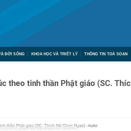
VÀ ĐỜI SỐNG
KHOA HỌC VÀ TRIẾT LÝ
THÔNG TIN TOÀ SOẠN
c theo tinh thần Phật giáo (SC. Thí
tinh thần Phật giáo (SC. Thích Nữ Chơn Ngọc)
- Audio
s occurred, player will skip forward in 2 seconds.