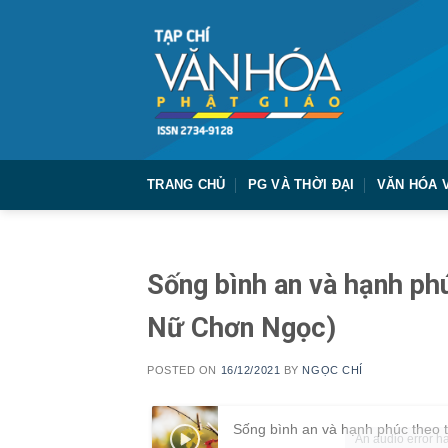
Skip
to
content
TRANG CHỦ
PG VÀ THỜI ĐẠI
VĂN HÓA 
Sống bình an và hạnh phú
Nữ Chơn Ngọc)
POSTED ON
16/12/2021
BY
NGỌC CHÍ
Sống bình an và hạnh phúc theo 
An audio error ha