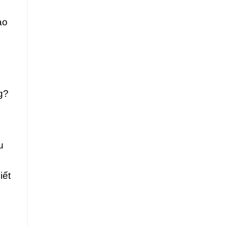
ạo
g?
u
iết