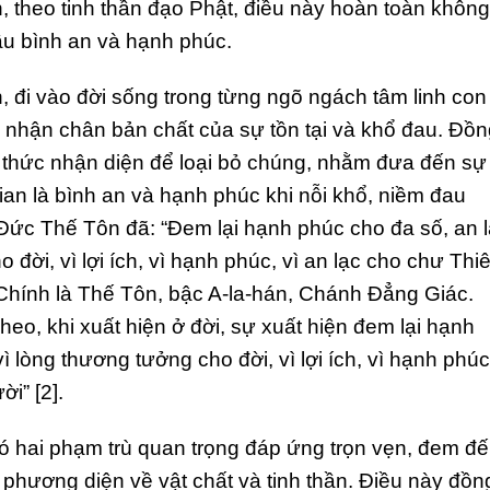
, theo tinh thần đạo Phật, điều này hoàn toàn không
u bình an và hạnh phúc.
n, đi vào đời sống trong từng ngõ ngách tâm linh con
à nhận chân bản chất của sự tồn tại và khổ đau. Đồ
 thức nhận diện để loại bỏ chúng, nhằm đưa đến sự
ian là bình an và hạnh phúc khi nỗi khổ, niềm đau
Đức Thế Tôn đã: “Đem lại hạnh phúc cho đa số, an 
 đời, vì lợi ích, vì hạnh phúc, vì an lạc cho chư Thi
 Chính là Thế Tôn, bậc A-la-hán, Chánh Ðẳng Giác.
eo, khi xuất hiện ở đời, sự xuất hiện đem lại hạnh
ì lòng thương tưởng cho đời, vì lợi ích, vì hạnh phúc
i” [2].
có hai phạm trù quan trọng đáp ứng trọn vẹn, đem đ
 phương diện về vật chất và tinh thần. Điều này đồn