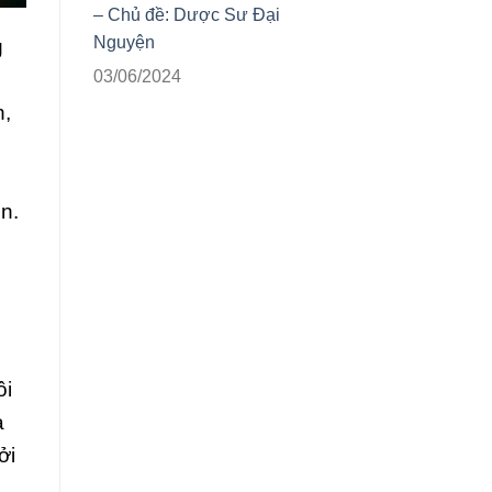
– Chủ đề: Dược Sư Đại
Nguyện
g
03/06/2024
n,
n.
ôi
à
ởi