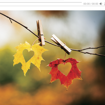
00:00
/
00:00