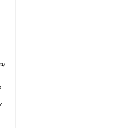
 tự
p
ìm