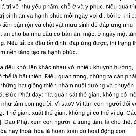
á trị về nhu yếu phẩm, chỗ ở và y phục. Nếu quá tr
rị bình an và hạnh phúc mỗi ngày vơi đi, bởi lẽ khi c
 tiền bận rộn và chật vật mưu sinh để đáp ứng nhu
bất an cho ba nhu cầu cơ bản ăn, mặc, ở ngày một tă
g. Nếu tất cả đều ổn định, đáp ứng được, thì trạng t
àm nền tảng tạo ra hạnh phúc.
na đều khởi lên khác nhau với nhiều khuynh hướng,
ó thể là bất thiện. Điều quan trọng, chúng ta cần phả
những hạt giống thiện nhằm nuôi dưỡng và chuyển
đó, Đức Phật dạy: “Ta quán sát thế gian, không có mộ
hư tâm con người. Vì sao? Vì tâm con người đối v
 Thế gian, xuất thế gian, không gì có thể ví dụ. Các
. Đạo Phật xem con người là trung tâm, là chủ thể, 
n hóa hay thoái hóa là hoàn toàn do hoạt động con