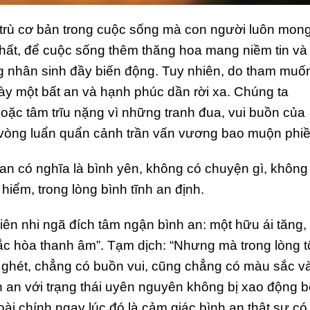
 trù cơ bản trong cuộc sống mà con người luôn mon
hất, để cuộc sống thêm thăng hoa mang niềm tin và
 nhân sinh đầy biến động. Tuy nhiên, do tham muố
ày một bất an và hạnh phúc dần rời xa. Chúng ta
ặc tâm trĩu nặng vì những tranh đua, vui buồn của
 vòng luẩn quẩn cảnh trần vấn vương bao muộn phiề
n có nghĩa là bình yên, không có chuyện gì, không
hiểm, trong lòng bình tĩnh an định.
iên nhi ngã đích tâm ngận bình an: một hữu ái tăng,
ắc hòa thanh âm”. Tạm dịch: “Nhưng mà trong lòng t
êu ghét, chẳng có buồn vui, cũng chẳng có màu sắc v
h an với trạng thái uyên nguyên không bị xao động b
i chính ngay lúc đó là cảm giác bình an thật sự có