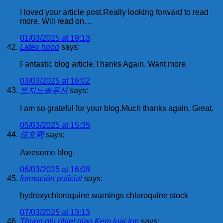
I loved your article post.Really looking forward to read
more. Will read on…
01/03/2025 at 19:13
Latex hood
says:
Fantastic blog article.Thanks Again. Want more.
03/03/2025 at 16:02
토지노솔루션
says:
I am so grateful for your blog.Much thanks again. Great.
05/03/2025 at 15:35
佳文网
says:
Awesome blog.
06/03/2025 at 16:09
formación policial
says:
hydroxychloroquine warnings chloroquine stock
07/03/2025 at 13:13
Thung giu nhiet giao Kem loai lon
says: