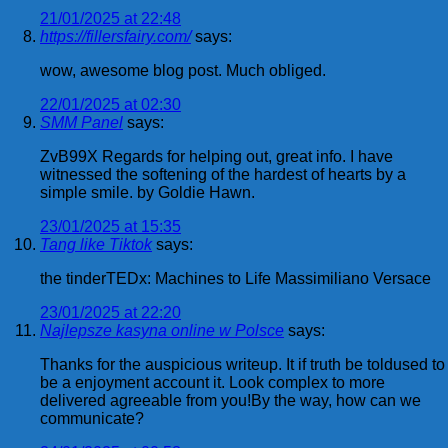
21/01/2025 at 22:48
https://fillersfairy.com/
says:
wow, awesome blog post. Much obliged.
22/01/2025 at 02:30
SMM Panel
says:
ZvB99X Regards for helping out, great info. I have
witnessed the softening of the hardest of hearts by a
simple smile. by Goldie Hawn.
23/01/2025 at 15:35
Tang like Tiktok
says:
the tinderTEDx: Machines to Life Massimiliano Versace
23/01/2025 at 22:20
Najlepsze kasyna online w Polsce
says:
Thanks for the auspicious writeup. It if truth be toldused to
be a enjoyment account it. Look complex to more
delivered agreeable from you!By the way, how can we
communicate?