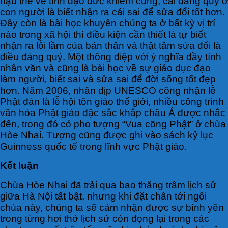
hậu thế về tính đạo đức khiêm cung, cái đáng quý ở
con người là biết nhận ra cái sai để sửa đổi tốt hơn.
Đây còn là bài học khuyên chúng ta ở bất kỳ vị trí
nào trong xã hội thì điều kiện cần thiết là tự biết
nhận ra lỗi lầm của bản thân và thật tâm sửa đổi là
điều đáng quý. Một thông điệp với ý nghĩa đầy tính
nhân văn và cũng là bài học về sự giáo dục đạo
làm người, biết sai và sửa sai để đời sống tốt đẹp
hơn. Năm 2006, nhân dịp UNESCO công nhận lễ
Phật đản là lễ hội tôn giáo thế giới, nhiều công trình
văn hóa Phật giáo đặc sắc khắp châu Á được nhắc
đến, trong đó có pho tượng “Vua cõng Phật” ở chùa
Hòe Nhai. Tượng cũng được ghi vào sách kỷ lục
Guinness quốc tế trong lĩnh vực Phật giáo.
Kết luận
Chùa Hòe Nhai đã trải qua bao thăng trầm lịch sử
giữa Hà Nội tất bật, nhưng khi đặt chân tới ngôi
chùa này, chúng ta sẽ cảm nhận được sự bình yên
trong từng hơi thở lịch sử còn đọng lại trong các