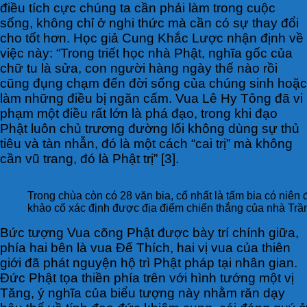
điều tích cực chúng ta cần phải làm trong cuộc
sống, không chỉ ở nghi thức mà cần có sự thay đổi
cho tốt hơn. Học giả Cung Khắc Lược nhận định về
việc này: “Trong triết học nhà Phật, nghĩa gốc của
chữ tu là sửa, con người hàng ngày thế nào rồi
cũng đụng chạm đến đời sống của chúng sinh hoặc
làm những điều bị ngăn cấm. Vua Lê Hy Tông đã vi
phạm một điều rất lớn là phá đạo, trong khi đạo
Phật luôn chủ trương đường lối không dùng sự thủ
tiêu và tàn nhẫn, đó là một cách “cai trị” mà không
cần vũ trang, đó là Phật trị” [3].
Trong chùa còn có 28 văn bia, cổ nhất là tấm bia có niên 
khảo cổ xác định được địa điểm chiến thắng của nhà Trần
Bức tượng Vua cõng Phật được bày trí chính giữa,
phía hai bên là vua Đế Thích, hai vị vua của thiên
giới đã phát nguyện hộ trì Phật pháp tại nhân gian.
Đức Phật tọa thiền phía trên với hình tướng một vị
Tăng, ý nghĩa của biểu tượng này nhằm răn dạy