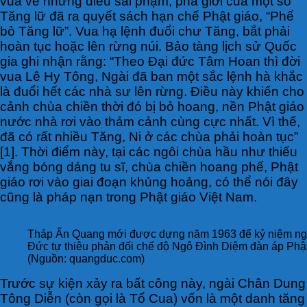
vua về những điều sai phạm, phá giới của một số
Tăng lữ đã ra quyết sách hạn chế Phật giáo, “Phế
bỏ Tăng lữ”. Vua hạ lệnh đuổi chư Tăng, bắt phải
hoàn tục hoặc lên rừng núi. Bảo tàng lịch sử Quốc
gia ghi nhận rằng: “Theo Đại đức Tâm Hoan thì đời
vua Lê Hy Tông, Ngài đã ban một sắc lệnh hà khắc
là đuổi hết các nhà sư lên rừng. Điều này khiến cho
cảnh chùa chiền thời đó bị bỏ hoang, nền Phật giáo
nước nhà rơi vào thảm cảnh cùng cực nhất. Vì thế,
đã có rất nhiều Tăng, Ni ở các chùa phải hoàn tục”
[1]. Thời điểm này, tại các ngôi chùa hầu như thiếu
vắng bóng dáng tu sĩ, chùa chiền hoang phế, Phật
giáo rơi vào giai đoạn khủng hoảng, có thể nói đây
cũng là pháp nạn trong Phật giáo Việt Nam.
Tháp Ấn Quang mới được dựng năm 1963 để kỷ niệm n
Đức tự thiêu phản đối chế độ Ngô Đình Diệm đàn áp Phật
(Nguồn: quangduc.com)
Trước sự kiện xảy ra bất công này, ngài Chân Dung
Tông Diễn (còn gọi là Tổ Cua) vốn là một danh tăng