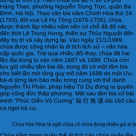
Hàng Than, phường Nguyễn Trung Trực, quận Ba
Đình, Hà Nội. Theo văn bia năm Chính Hòa thứ 24
(1703), đời vua Lê Hy Tông (1676-1705), chùa
được thành lập nhiều năm nên có chỗ đã đổ nát,
đến thời Lê Trung Hưng, thiền sư Thủy Nguyệt đến
đây trụ trì và xây dựng lại. Vào ngày 21/1/1989,
chùa được công nhận là di tích lịch sử – văn hóa
cấp quốc gia. Trải qua nhiều đổi thay, chùa đã hai
lần đại trùng tu vào năm 1687 và 1899. Chùa còn
lưu giữ nhiều tấm bia đá, trong đó có một tấm bia
cho biết lần mở rộng quy mô năm 1698 do một Ưu-
bà-di từng làm bảo mẫu trong cung với thế danh
Nguyễn Thị Phán, pháp hiệu Từ Dụ đứng ra quyên
góp công đức thập phương. Mặt sau tấm bia có bài
minh “Phúc Diễn Vô Cương” 福 衍 無 彊 dài 160 câu
ca ngợi bà cụ.
Chùa Hòe Nhai là ngôi chùa cổ chứa đựng nhiều giá trị lị
Chùa nằm trong quần thể di tích các chùa quận Ba