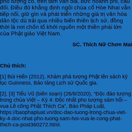
pho tượng cổ, trên tấm văn bia, bức hoành phi, câu
đối. Điều đó khẳng định ngôi chùa cổ Hòe Nhai vẫn
tiếp nối, giữ gìn và phát triển những giá trị văn hóa
dân tộc dù trải qua nhiều biến thiên lịch sử, đồng
thời là nơi chốn tổ khởi nguồn một thiền phái lớn
của Phật giáo Việt Nam.
SC. Thích Nữ Chơn Mai
Chú thích:
[1] Bùi Hiển (2012), Khám phá tượng Phật lên sách kỷ
lục Guinness, Bảo tàng Lịch sử Quốc gia.
[2], [3] Tiểu Vũ (biên soạn) (26/8/2020), “Độc đáo tượng
trong chùa Việt – Kỳ 4: Độc nhất pho tượng sám hối –
vua Lê cõng Phật Thích Ca”, Báo Pháp Luật,
https://baophapluat.vn/doc-dao-tuong-trong-chua-viet-
ky-4-doc-nhat-pho-tuong-sam-hoi-vua-le-cong-phat-
thich-ca-post360272.html.