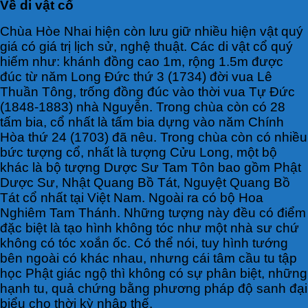
Về di vật cổ
Chùa Hòe Nhai hiện còn lưu giữ nhiều hiện vật quý
giá có giá trị lịch sử, nghệ thuật. Các di vật cổ quý
hiếm như: khánh đồng cao 1m, rộng 1.5m được
đúc từ năm Long Đức thứ 3 (1734) đời vua Lê
Thuần Tông, trống đồng đúc vào thời vua Tự Đức
(1848-1883) nhà Nguyễn. Trong chùa còn có 28
tấm bia, cổ nhất là tấm bia dựng vào năm Chính
Hòa thứ 24 (1703) đã nêu. Trong chùa còn có nhiều
bức tượng cổ, nhất là tượng Cửu Long, một bộ
khác là bộ tượng Dược Sư Tam Tôn bao gồm Phật
Dược Sư, Nhật Quang Bồ Tát, Nguyệt Quang Bồ
Tát cổ nhất tại Việt Nam. Ngoài ra có bộ Hoa
Nghiêm Tam Thánh. Những tượng này đều có điểm
đặc biệt là tạo hình không tóc như một nhà sư chứ
không có tóc xoắn ốc. Có thể nói, tuy hình tướng
bên ngoài có khác nhau, nhưng cái tâm cầu tu tập
học Phật giác ngộ thì không có sự phân biệt, những
hạnh tu, quả chứng bằng phương pháp độ sanh đại
biểu cho thời kỳ nhập thế.