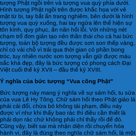
tượng Phật ngồi trên và tượng vua quỳ phía dưới.
Hình tượng Phật ngồi trên được khắc họa với vẻ
mặt từ bi, tay bắt ấn trang nghiêm, bên dưới là hình
tượng vua quỳ xuống, hai tay ngửa lên thể hiện sự
tôn kính, quy phục, ăn năn hối lỗi. Với những nét
chạm trổ đơn giản tạo nên thần thái cho cả hai bức
tượng, toàn bộ tượng đều được sơn son thếp vàng,
chỉ có vài chỗ vì trải qua thời gian có phần bong
tróc, tuy nhiên nước sơn tượng vẫn giữ được màu
sắc khá đẹp, đây là bức tượng có phong cách Đại
Việt cuối thế kỷ XVII – đầu thế kỷ XVIII.
Ý nghĩa của bức tượng “Vua cõng Phật”
Bức tượng này mang ý nghĩa về sự sám hối, tu sửa
của vua Lê Hy Tông. Chữ sám hối theo Phật giáo là
phải cải đổi, chừa bỏ không tái phạm, điều này
được ví như khi thấy bao rác thì điều cần thiết là
phải dọn rác chứ không phải chỉ thấy rồi để đó.
Cũng vậy, biết sai mà nhận diện rồi chuyển hóa
hành vi, đây là đúng theo nghĩa chữ sám hối, là một