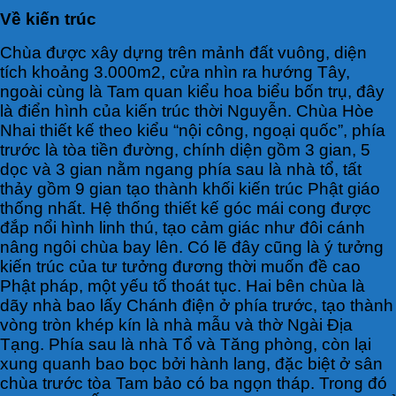
Về kiến trúc
Chùa được xây dựng trên mảnh đất vuông, diện
tích khoảng 3.000m2, cửa nhìn ra hướng Tây,
ngoài cùng là Tam quan kiểu hoa biểu bốn trụ, đây
là điển hình của kiến trúc thời Nguyễn. Chùa Hòe
Nhai thiết kế theo kiểu “nội công, ngoại quốc”, phía
trước là tòa tiền đường, chính diện gồm 3 gian, 5
dọc và 3 gian nằm ngang phía sau là nhà tổ, tất
thảy gồm 9 gian tạo thành khối kiến trúc Phật giáo
thống nhất. Hệ thống thiết kế góc mái cong được
đắp nổi hình linh thú, tạo cảm giác như đôi cánh
nâng ngôi chùa bay lên. Có lẽ đây cũng là ý tưởng
kiến trúc của tư tưởng đương thời muốn đề cao
Phật pháp, một yếu tố thoát tục. Hai bên chùa là
dãy nhà bao lấy Chánh điện ở phía trước, tạo thành
vòng tròn khép kín là nhà mẫu và thờ Ngài Địa
Tạng. Phía sau là nhà Tổ và Tăng phòng, còn lại
xung quanh bao bọc bởi hành lang, đặc biệt ở sân
chùa trước tòa Tam bảo có ba ngọn tháp. Trong đó