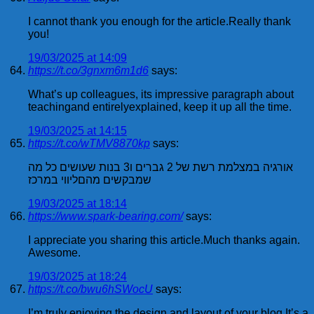
I cannot thank you enough for the article.Really thank
you!
19/03/2025 at 14:09
https://t.co/3gnxm6m1d6
says:
What’s up colleagues, its impressive paragraph about
teachingand entirelyexplained, keep it up all the time.
19/03/2025 at 14:15
https://t.co/wTMV8870kp
says:
אורגיה במצלמת רשת של 2 גברים ו3 בנות שעושים כל מה
שמבקשים מהםליווי במרכז
19/03/2025 at 18:14
https://www.spark-bearing.com/
says:
I appreciate you sharing this article.Much thanks again.
Awesome.
19/03/2025 at 18:24
https://t.co/bwu6hSWocU
says:
I’m truly enjoying the design and layout of your blog.It’s a