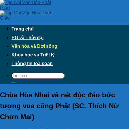
Skip
to
content
Trang chủ
PG và Thời đại
Văn hóa và Đời sống
Khoa học và Triết lý
Thông tin toà soạn
Chùa Hòe Nhai và nét độc đáo bức
tượng vua cõng Phật (SC. Thích Nữ
Chơn Mai)