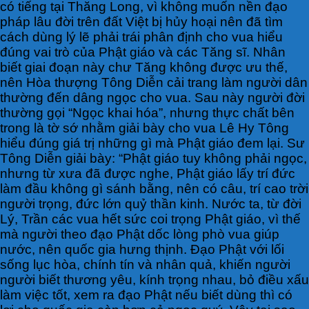
có tiếng tại Thăng Long, vì không muốn nền đạo
pháp lâu đời trên đất Việt bị hủy hoại nên đã tìm
cách dùng lý lẽ phải trái phân định cho vua hiểu
đúng vai trò của Phật giáo và các Tăng sĩ. Nhân
biết giai đoạn này chư Tăng không được ưu thế,
nên Hòa thượng Tông Diễn cải trang làm người dân
thường đến dâng ngọc cho vua. Sau này người đời
thường gọi “Ngọc khai hóa”, nhưng thực chất bên
trong là tờ sớ nhằm giải bày cho vua Lê Hy Tông
hiểu đúng giá trị những gì mà Phật giáo đem lại. Sư
Tông Diễn giải bày: “Phật giáo tuy không phải ngọc,
nhưng từ xưa đã được nghe, Phật giáo lấy trí đức
làm đầu không gì sánh bằng, nên có câu, trí cao trời
người trọng, đức lớn quỷ thần kinh. Nước ta, từ đời
Lý, Trần các vua hết sức coi trọng Phật giáo, vì thế
mà người theo đạo Phật dốc lòng phò vua giúp
nước, nên quốc gia hưng thịnh. Đạo Phật với lối
sống lục hòa, chính tín và nhân quả, khiến người
người biết thương yêu, kính trọng nhau, bỏ điều xấu
làm việc tốt, xem ra đạo Phật nếu biết dùng thì có