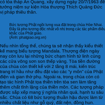
có tòa tháp Ấn Quang, xây dựng ngày 20/7/1963 để
tưởng niệm sự kiện Hòa thượng Thích Quảng Đức
vị pháp thiêu thân.
Bức tượng Phật ngồi lưng vua đặt trong chùa Hòe Nhai.
Đây là pho tượng độc nhất vô nhị trong các tác phẩm điê
khắc của Phật giáo.
(Ảnh: phatgiao.org.vn)
Nếu nhìn tổng thể, chúng ta sẽ nhận thấy kiểu thiết
kế mang biểu tượng Mandala. Thượng điện ngày
nay còn lưu lại những bức chạm hình tứ linh cùng
các cửa võng sơn son thếp vàng. Tòa tiền đường
của chùa còn thiết kế với 2 tầng 8 mái, kiến trúc
trang trí hầu như đều đặt vào các “y môn” của Phật
điện và gian thờ phụ. Ngoài ra, trong chùa còn có
tạo tác hình Phật tọa thiền trên tòa sen làm tăng
thêm chất tĩnh lặng của thiền môn. Các tượng pháp
được sắp xếp mang ý nghĩa nhân quả, hạnh tu sâu
sắc. Chùa có 68 bức tượng thuần hậu được làm từ
nhiều chất liệu như gỗ quý, đất nện, đồng hun.