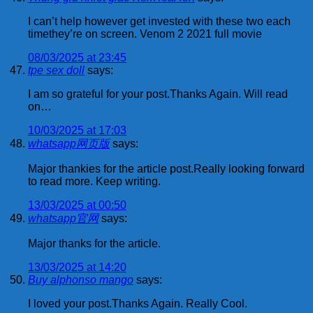
I can’t help however get invested with these two each
timethey’re on screen. Venom 2 2021 full movie
08/03/2025 at 23:45
tpe sex doll
says:
I am so grateful for your post.Thanks Again. Will read
on…
10/03/2025 at 17:03
whatsapp网页版
says:
Major thankies for the article post.Really looking forward
to read more. Keep writing.
13/03/2025 at 00:50
whatsapp官网
says:
Major thanks for the article.
13/03/2025 at 14:20
Buy alphonso mango
says:
I loved your post.Thanks Again. Really Cool.