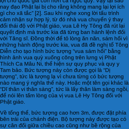
lợi cho quốc gia còn hơn cả ngọc quý. Vậy tại sao
nay đạo Phật lại bị cho rằng không mang lại lợi ích
gì cho xã tắc” [2]. Sau khi nghe xong lời tấu trình
cảm nhận sự hợp lý, từ đó nhà vua chuyển ý thay
đổi thái độ với Phật giáo, vua Lê Hy Tông đã rút lại
quyết định mà trước kia đã từng ban hành lệnh đối
với Tăng sĩ. Đồng thời để tỏ lòng ăn năn, sám hối vì
những hành động trước kia, vua đã đề nghị tổ Tông
Diễn cho tạo hình bức tượng “vua sám hối” bằng
hình ảnh vua quỳ xuống cõng trên lưng vị Phật
Thích Ca Mâu Ni, thể hiện sự quy phục và quy y
Tam bảo. Bức tượng này còn được gọi là “Dị
tượng”, tức là tượng lạ vì chưa từng có bức tượng
nào mang ý nghĩa thế này. Hoặc một tên gọi khác là
“Dĩ thân vi thân sàng”, tức là lấy thân làm sàng ngồi,
để nói lên tấm lòng của vị vua Lê Hy Tông đối với
Phật giáo.
Về tổng thể, bức tượng cao hơn 3m, được đặt phía
bên trái của chánh điện. Bộ tượng này được tạo có
sự cân đối giữa chiều cao cũng như bề rộng của