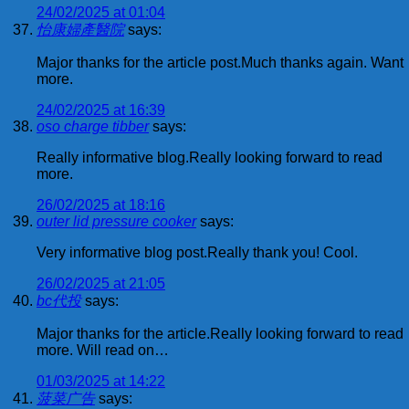
24/02/2025 at 01:04
怡康婦產醫院
says:
Major thanks for the article post.Much thanks again. Want
more.
24/02/2025 at 16:39
oso charge tibber
says:
Really informative blog.Really looking forward to read
more.
26/02/2025 at 18:16
outer lid pressure cooker
says:
Very informative blog post.Really thank you! Cool.
26/02/2025 at 21:05
bc代投
says:
Major thanks for the article.Really looking forward to read
more. Will read on…
01/03/2025 at 14:22
菠菜广告
says: