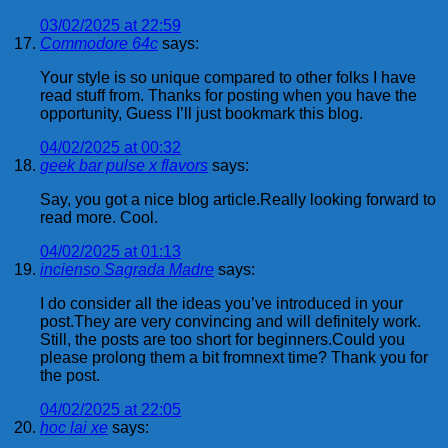
03/02/2025 at 22:59
Commodore 64c
says:
Your style is so unique compared to other folks I have
read stuff from. Thanks for posting when you have the
opportunity, Guess I’ll just bookmark this blog.
04/02/2025 at 00:32
geek bar pulse x flavors
says:
Say, you got a nice blog article.Really looking forward to
read more. Cool.
04/02/2025 at 01:13
incienso Sagrada Madre
says:
I do consider all the ideas you’ve introduced in your
post.They are very convincing and will definitely work.
Still, the posts are too short for beginners.Could you
please prolong them a bit fromnext time? Thank you for
the post.
04/02/2025 at 22:05
hoc lai xe
says: