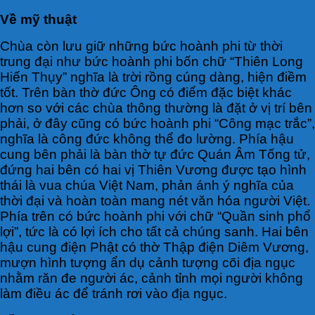
Về mỹ thuật
Chùa còn lưu giữ những bức hoành phi từ thời
trung đại như bức hoành phi bốn chữ “Thiên Long
Hiến Thụy” nghĩa là trời rồng cúng dàng, hiện điềm
tốt. Trên bàn thờ đức Ông có điểm đặc biệt khác
hơn so với các chùa thông thường là đặt ở vị trí bên
phải, ở đây cũng có bức hoành phi “Công mạc trắc”,
nghĩa là công đức không thể đo lường. Phía hậu
cung bên phải là bàn thờ tự đức Quán Âm Tống tử,
đứng hai bên có hai vị Thiên Vương được tạo hình
thái là vua chúa Việt Nam, phản ánh ý nghĩa của
thời đại và hoàn toàn mang nét văn hóa người Việt.
Phía trên có bức hoành phi với chữ “Quần sinh phổ
lợi”, tức là có lợi ích cho tất cả chúng sanh. Hai bên
hậu cung điện Phật có thờ Thập điện Diêm Vương,
mượn hình tượng ẩn dụ cảnh tượng cõi địa ngục
nhằm răn đe người ác, cảnh tỉnh mọi người không
làm điều ác để tránh rơi vào địa ngục.