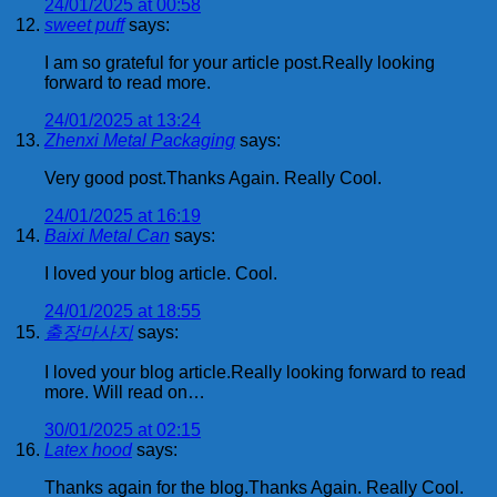
24/01/2025 at 00:58
sweet puff
says:
I am so grateful for your article post.Really looking
forward to read more.
24/01/2025 at 13:24
Zhenxi Metal Packaging
says:
Very good post.Thanks Again. Really Cool.
24/01/2025 at 16:19
Baixi Metal Can
says:
I loved your blog article. Cool.
24/01/2025 at 18:55
출장마사지
says:
I loved your blog article.Really looking forward to read
more. Will read on…
30/01/2025 at 02:15
Latex hood
says:
Thanks again for the blog.Thanks Again. Really Cool.