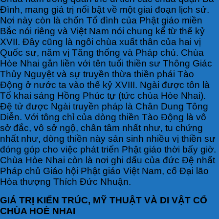
Đình, mang giá trị nổi bật về một giai đoạn lịch sử.
Nơi này còn là chốn Tổ đình của Phật giáo miền
Bắc nói riêng và Việt Nam nói chung kể từ thế kỷ
XVII. Đây cũng là ngôi chùa xuất thân của hai vị
Quốc sư, năm vị Tăng thống và Pháp chủ. Chùa
Hòe Nhai gắn liền với tên tuổi thiền sư Thông Giác
Thủy Nguyệt và sự truyền thừa thiền phái Tào
Động ở nước ta vào thế kỷ XVIII. Ngài được tôn là
Tổ khai sáng Hồng Phúc tự (tức chùa Hòe Nhai).
Đệ tử được Ngài truyền pháp là Chân Dung Tông
Diễn. Với tông chỉ của dòng thiền Tào Động là vô
sở đắc, vô sở ngộ, chân tâm nhất như, tu chứng
nhất như, dòng thiền này sản sinh nhiều vị thiền sư
đóng góp cho việc phát triển Phật giáo thời bấy giờ.
Chùa Hòe Nhai còn là nơi ghi dấu của đức Đệ nhất
Pháp chủ Giáo hội Phật giáo Việt Nam, cố Đại lão
Hòa thượng Thích Đức Nhuận.
GIÁ TRỊ KIẾN TRÚC, MỸ THUẬT VÀ DI VẬT CỔ
CHÙA HOÈ NHAI