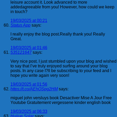
leisure account it. Look advanced to more
addedagreeable from you! However, how could we keep
in touch?
19/03/2025 at 00:21
Status App
says:
I really enjoy the blog post.Really thank you! Really
Great.
19/03/2025 at 01:46
535121647
says:
Very nice post. I just stumbled upon your blog and wished
to say that I’ve truly enjoyed surfing around your blog
posts. In any case I?ll be subscribing to your feed and I
hope you write again very soon!
19/03/2025 at 01:56
https://t.co/AEhOSpg2HM
says:
miguel john versluys book Desactiver Mise A Jour Free
Youtube Gratuitement vergessene kinder english book
19/03/2025 at 06:33
Huijue Solar
says: