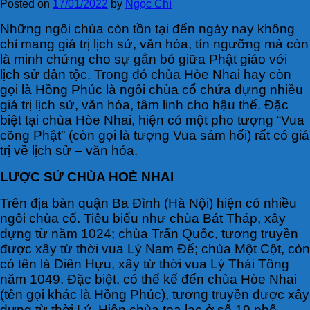
Posted on
17/01/2022
by
Ngọc Chí
N
hững ngôi chùa còn tồn tại đến ngày nay không
chỉ mang giá trị lịch sử, văn hóa, tín ngưỡng mà còn
là minh chứng cho sự gắn bó giữa Phật giáo với
lịch sử dân tộc. Trong đó chùa Hòe Nhai hay còn
gọi là Hồng Phúc là ngôi chùa cổ chứa đựng nhiều
giá trị lịch sử, văn hóa, tâm linh cho hậu thế. Đặc
biệt tại chùa Hòe Nhai, hiện có một pho tượng “Vua
cõng Phật” (còn gọi là tượng Vua sám hối) rất có giá
trị về lịch sử – văn hóa.
LƯỢC SỬ CHÙA HOÈ NHAI
Trên địa bàn quận Ba Đình (Hà Nội) hiện có nhiều
ngôi chùa cổ. Tiêu biểu như chùa Bát Tháp, xây
dựng từ năm 1024; chùa Trấn Quốc, tương truyền
được xây từ thời vua Lý Nam Đế; chùa Một Cột, còn
có tên là Diên Hựu, xây từ thời vua Lý Thái Tông
năm 1049. Đặc biệt, có thể kể đến chùa Hòe Nhai
(tên gọi khác là Hồng Phúc), tương truyền được xây
dựng từ thời Lý. Hiện chùa tọa lạc ở số 19 phố