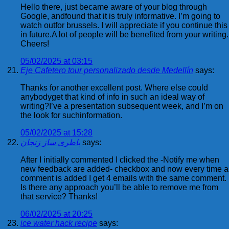
Hello there, just became aware of your blog through
Google, andfound that it is truly informative. I’m going to
watch outfor brussels. I will appreciate if you continue this
in future.A lot of people will be benefited from your writing.
Cheers!
05/02/2025 at 03:15
Eje Cafetero tour personalizado desde Medellín
says:
Thanks for another excellent post. Where else could
anybodyget that kind of info in such an ideal way of
writing?I’ve a presentation subsequent week, and I’m on
the look for suchinformation.
05/02/2025 at 15:28
باطری ساز زنجان
says:
After I initially commented I clicked the -Notify me when
new feedback are added- checkbox and now every time a
comment is added I get 4 emails with the same comment.
Is there any approach you’ll be able to remove me from
that service? Thanks!
06/02/2025 at 20:25
ice water hack recipe
says: