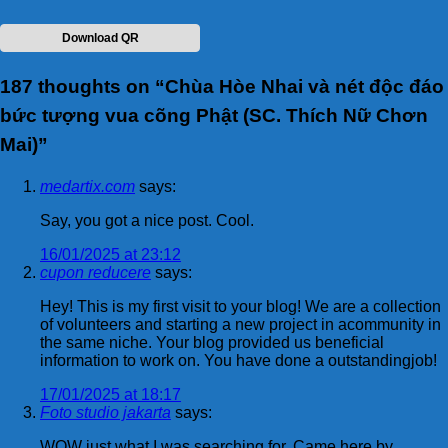
Download QR
187 thoughts on “
Chùa Hòe Nhai và nét độc đáo
bức tượng vua cõng Phật (SC. Thích Nữ Chơn
Mai)
”
medartix.com
says:
Say, you got a nice post. Cool.
16/01/2025 at 23:12
cupon reducere
says:
Hey! This is my first visit to your blog! We are a collection
of volunteers and starting a new project in acommunity in
the same niche. Your blog provided us beneficial
information to work on. You have done a outstandingjob!
17/01/2025 at 18:17
Foto studio jakarta
says:
WOW just what I was searching for. Came here by