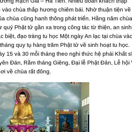
đường Rạch Giá – Hà Tiên. Nhiều đoàn khách thập
 vào chùa thắp hương chiêm bái. Nhờ thuận tiện về
của chùa cũng hanh thông phát triển. Hằng năm chù
quý Phật tử gần xa trong công tác từ thiện, an sinh
ặc biệt, đạo tràng tu học Một ngày An lạc tại chùa và
tháng quy tụ hàng trăm Phật tử về sinh hoạt tu học.
y 15 và 30 mỗi tháng theo nghi thức hệ phái Khất sĩ
yên Đán, Rằm tháng Giêng, Đại lễ Phật Đản, Lễ hội
i về chùa rất đông.