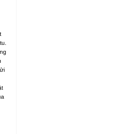
t
tu.
àng
h
ửi
ật
ủa