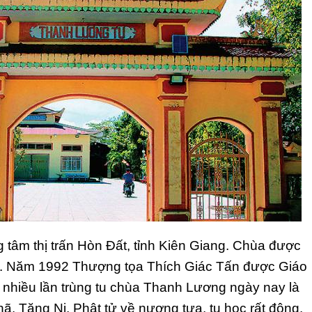
g tâm thị trấn Hòn Đất, tỉnh Kiên Giang. Chùa được
á. Năm 1992 Thượng tọa Thích Giác Tấn được Giáo
ua nhiều lần trùng tu chùa Thanh Lương ngày nay là
ã. Tăng Ni, Phật tử về nương tựa, tu học rất đông.