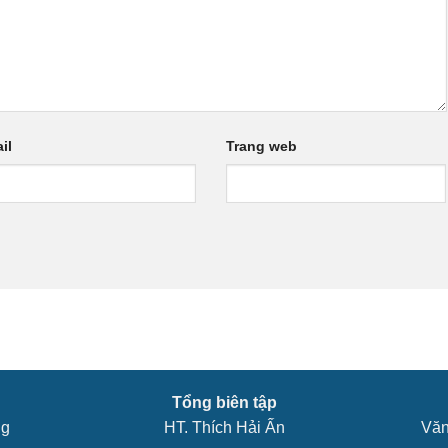
il
Trang web
Tổng biên tập
ng
HT. Thích Hải Ấn
Văn