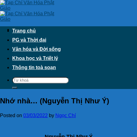
Skip
to
content
Trang chủ
PG và Thời đại
Văn hóa và Đời sống
Khoa học và Triết lý
Thông tin toà soạn
Nhớ nhà… (Nguyễn Thị Như Ý)
Posted on
03/03/2022
by
Ngọc Chí
Nguyễn Thị Như Ý