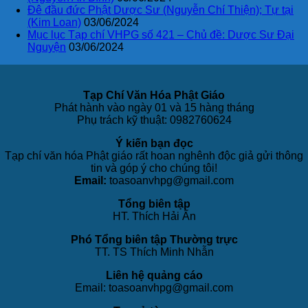
Đê đầu đức Phật Dược Sư (Nguyễn Chí Thiện); Tự tại
(Kim Loan)
03/06/2024
Mục lục Tạp chí VHPG số 421 – Chủ đề: Dược Sư Đại
Nguyện
03/06/2024
Tạp Chí Văn Hóa Phật Giáo
Phát hành vào ngày 01 và 15 hàng tháng
Phụ trách kỹ thuật: 0982760624
Ý kiến bạn đọc
Tạp chí văn hóa Phật giáo rất hoan nghênh độc giả gửi thông
tin và góp ý cho chúng tôi!
Email:
toasoanvhpg@gmail.com
Tổng biên tập
HT. Thích Hải Ấn
Phó Tổng biên tập Thường trực
TT. TS Thích Minh Nhẫn
Liên hệ quảng cáo
Email: toasoanvhpg@gmail.com