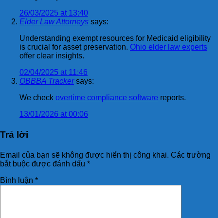
26/03/2025 at 13:40
Elder Law Attorneys
says:
Understanding exempt resources for Medicaid eligibility
is crucial for asset preservation.
Ohio elder law experts
offer clear insights.
02/04/2025 at 11:46
OBBBA Tracker
says:
We check
overtime compliance software
reports.
13/01/2026 at 00:06
Trả lời
Email của bạn sẽ không được hiển thị công khai.
Các trường
bắt buộc được đánh dấu
*
Bình luận
*