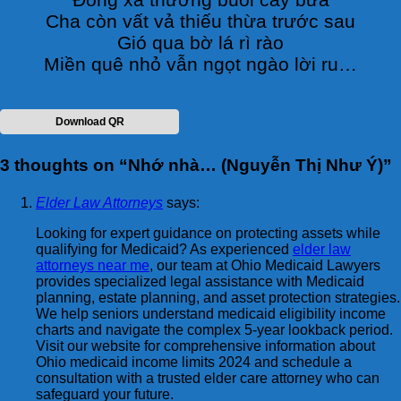
Cha còn vất vả thiếu thừa trước sau
Gió qua bờ lá rì rào
Miền quê nhỏ vẫn ngọt ngào lời ru…
Download QR
3 thoughts on “
Nhớ nhà… (Nguyễn Thị Như Ý)
”
Elder Law Attorneys
says:
Looking for expert guidance on protecting assets while
qualifying for Medicaid? As experienced
elder law
attorneys near me
, our team at Ohio Medicaid Lawyers
provides specialized legal assistance with Medicaid
planning, estate planning, and asset protection strategies.
We help seniors understand medicaid eligibility income
charts and navigate the complex 5-year lookback period.
Visit our website for comprehensive information about
Ohio medicaid income limits 2024 and schedule a
consultation with a trusted elder care attorney who can
safeguard your future.