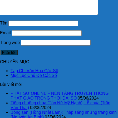
Tên
Email
Trang web
CHUYÊN MỤC
Tạp Chí Văn Hoá Các Số
Mục Lục Chủ Đề Các Số
Bài viết mới
PHẬT SỰ ONLINE – NỀN TẢNG TRUYỀN THÔNG
PHẬT GIÁO TRONG THỜI ĐẠI SỐ
05/06/2024
Tiếng chuông chùa (Tôn Nữ Mỹ Hạnh); Lễ chùa (Trần
Văn Thái)
03/06/2024
Bóng sen (Hồng Nhật Lam); Thắp sáng những trang kinh
(Nguyễn An Bình)
03/06/2024