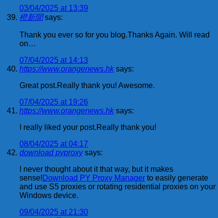
03/04/2025 at 13:39
橙新聞
says:
Thank you ever so for you blog.Thanks Again. Will read
on…
07/04/2025 at 14:13
https://www.orangenews.hk
says:
Great post.Really thank you! Awesome.
07/04/2025 at 19:26
https://www.orangenews.hk
says:
I really liked your post.Really thank you!
08/04/2025 at 04:17
download pyproxy
says:
I never thought about it that way, but it makes
sense!
Download PY Proxy Manager
to easily generate
and use S5 proxies or rotating residential proxies on your
Windows device.
09/04/2025 at 21:30