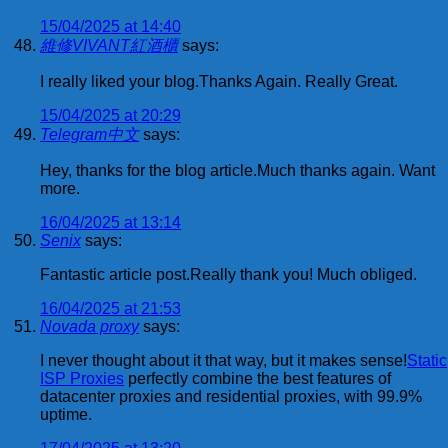
15/04/2025 at 14:40
維修VIVANT紅酒櫃
says:
I really liked your blog.Thanks Again. Really Great.
15/04/2025 at 20:29
Telegram中文
says:
Hey, thanks for the blog article.Much thanks again. Want
more.
16/04/2025 at 13:14
Senix
says:
Fantastic article post.Really thank you! Much obliged.
16/04/2025 at 21:53
Novada proxy
says:
I never thought about it that way, but it makes sense!
Static
ISP Proxies
perfectly combine the best features of
datacenter proxies and residential proxies, with 99.9%
uptime.