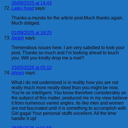
26/08/2025 at 14:43
Latex hood
says:
Thanks-a-mundo for the article post.Much thanks again.
Much obliged.
01/09/2025 at 18:25
ibetph
says:
Tremendous issues here. I am very satisfied to look your
post. Thanks so much and I’m looking ahead to touch
you. Will you kindly drop me a mail?
23/05/2026 at 05:10
phjoin
says:
What i do not understood is in reality how you are not
really much more neatly-liked than you might be now.
You’re so intelligent. You know therefore considerably on
the subject of this matter, produced me in my view believe
it from numerous varied angles. Its like men and women
are not fascinated until it is something to accomplish with
Girl gaga! Your personal stuffs excellent. All the time
handle it up!