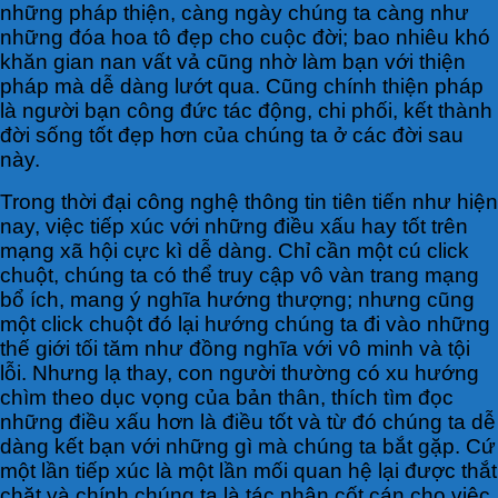
những pháp thiện, càng ngày chúng ta càng như
những đóa hoa tô đẹp cho cuộc đời; bao nhiêu khó
khăn gian nan vất vả cũng nhờ làm bạn với thiện
pháp mà dễ dàng lướt qua. Cũng chính thiện pháp
là người bạn công đức tác động, chi phối, kết thành
đời sống tốt đẹp hơn của chúng ta ở các đời sau
này.
Trong thời đại công nghệ thông tin tiên tiến như hiện
nay, việc tiếp xúc với những điều xấu hay tốt trên
mạng xã hội cực kì dễ dàng. Chỉ cần một cú click
chuột, chúng ta có thể truy cập vô vàn trang mạng
bổ ích, mang ý nghĩa hướng thượng; nhưng cũng
một click chuột đó lại hướng chúng ta đi vào những
thế giới tối tăm như đồng nghĩa với vô minh và tội
lỗi. Nhưng lạ thay, con người thường có xu hướng
chìm theo dục vọng của bản thân, thích tìm đọc
những điều xấu hơn là điều tốt và từ đó chúng ta dễ
dàng kết bạn với những gì mà chúng ta bắt gặp. Cứ
một lần tiếp xúc là một lần mối quan hệ lại được thắt
chặt và chính chúng ta là tác nhân cốt cán cho việc