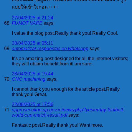
แบบให้เข้าใจก่อน++++
27/04/2025 at 21:24
FUMOT VAPE
says:
I value the blog post.Really thank you! Really Cool.
28/04/2025 at 05:11
automatizar respuestas en whatsapp
says:
It’s an amazing post designed for all the internet visitors;
they will obtain benefit from itI am sure.
28/04/2025 at 15:44
CNC machining
says:
I cannot thank you enough for the article post.Really
thank you! Great.
22/08/2025 at 17:56
upprosecution.up.gov.in/news.php?yesterday-football-
world-cup-match-result.pdf
says:
Fantastic post.Really thank you! Want more.