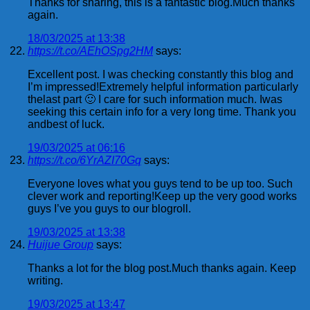
Thanks for sharing, this is a fantastic blog.Much thanks
again.
18/03/2025 at 13:38
https://t.co/AEhOSpg2HM
says:
Excellent post. I was checking constantly this blog and
I’m impressed!Extremely helpful information particularly
thelast part 🙂 I care for such information much. Iwas
seeking this certain info for a very long time. Thank you
andbest of luck.
19/03/2025 at 06:16
https://t.co/6YrAZI70Gq
says:
Everyone loves what you guys tend to be up too. Such
clever work and reporting!Keep up the very good works
guys I’ve you guys to our blogroll.
19/03/2025 at 13:38
Huijue Group
says:
Thanks a lot for the blog post.Much thanks again. Keep
writing.
19/03/2025 at 13:47