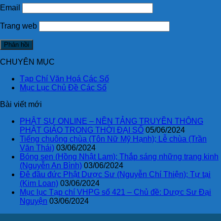
Email
Trang web
CHUYÊN MỤC
Tạp Chí Văn Hoá Các Số
Mục Lục Chủ Đề Các Số
Bài viết mới
PHẬT SỰ ONLINE – NỀN TẢNG TRUYỀN THÔNG
PHẬT GIÁO TRONG THỜI ĐẠI SỐ
05/06/2024
Tiếng chuông chùa (Tôn Nữ Mỹ Hạnh); Lễ chùa (Trần
Văn Thái)
03/06/2024
Bóng sen (Hồng Nhật Lam); Thắp sáng những trang kinh
(Nguyễn An Bình)
03/06/2024
Đê đầu đức Phật Dược Sư (Nguyễn Chí Thiện); Tự tại
(Kim Loan)
03/06/2024
Mục lục Tạp chí VHPG số 421 – Chủ đề: Dược Sư Đại
Nguyện
03/06/2024