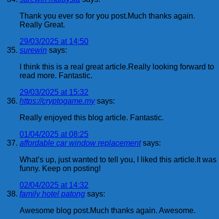
Thank you ever so for you post.Much thanks again.
Really Great.
29/03/2025 at 14:50
surewin
says:
I think this is a real great article.Really looking forward to
read more. Fantastic.
29/03/2025 at 15:32
https://cryptogame.my
says:
Really enjoyed this blog article. Fantastic.
01/04/2025 at 08:25
affordable car window replacement
says:
What’s up, just wanted to tell you, I liked this article.It was
funny. Keep on posting!
02/04/2025 at 14:32
family hotel patong
says:
Awesome blog post.Much thanks again. Awesome.