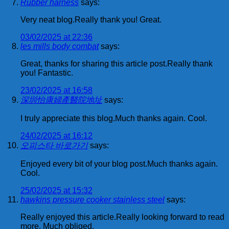
Rubber harness
says:
Very neat blog.Really thank you! Great.
03/02/2025 at 22:36
les mills body combat
says:
Great, thanks for sharing this article post.Really thank
you! Fantastic.
23/02/2025 at 16:58
深圳怡康婦產醫院地址
says:
I truly appreciate this blog.Much thanks again. Cool.
24/02/2025 at 16:12
오피스타 바로가기
says:
Enjoyed every bit of your blog post.Much thanks again.
Cool.
25/02/2025 at 15:32
hawkins pressure cooker stainless steel
says:
Really enjoyed this article.Really looking forward to read
more. Much obliged.