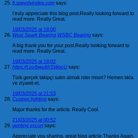
fr.speedyindex.com
says:
I truly appreciate this blog post.Really looking forward to
read more. Really Great.
19/03/2025 at 18:00
Wuxi Spark Bearing WSBC Bearing
says:
A big thank you for your post.Really looking forward to
read more. Really Great.
19/03/2025 at 18:02
https://t.co/bwu6hSWocU
says:
Türk gerçek takipçi satın almak ister misin? Hemen tıkla
ve ziyaret et.
19/03/2025 at 21:53
Custom lighting
says:
Major thanks for the article. Really Cool.
21/03/2025 at 00:52
genting escort
says:
Appreciate you sharing, great blog article.Thanks Again.