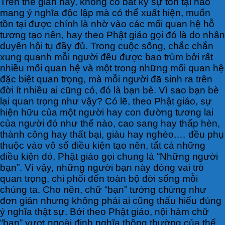
T
rên thế gian này, không có bất kỳ sự tồn tại nào
mang ý nghĩa độc lập mà có thể xuất hiện, muốn
tồn tại được chính là nhờ vào các mối quan hệ hỗ
tương tạo nên, hay theo Phật giáo gọi đó là do nhân
duyên hội tụ đầy đủ. Trong cuộc sống, chắc chắn
xung quanh mỗi người đều được bao trùm bởi rất
nhiều mối quan hệ và một trong những mối quan hệ
đặc biệt quan trọng, mà mỗi người đã sinh ra trên
đời ít nhiều ai cũng có, đó là bạn bè. Vì sao bạn bè
lại quan trọng như vậy? Có lẽ, theo Phật giáo, sự
hiện hữu của một người hay con đường tương lai
của người đó như thế nào, cao sang hay thấp hèn,
thành công hay thất bại, giàu hay nghèo,… đều phụ
thuộc vào vô số điều kiện tạo nên, tất cả những
điều kiện đó, Phật giáo gọi chung là “Những người
bạn”. Vì vậy, những người bạn này đóng vai trò
quan trọng, chi phối đến toàn bộ đời sống mỗi
chúng ta. Cho nên, chữ “bạn” tưởng chừng như
đơn giản nhưng không phải ai cũng thấu hiểu đúng
ý nghĩa thật sự. Bởi theo Phật giáo, nội hàm chữ
“bạn” vượt ngoài định nghĩa thông thường của thế