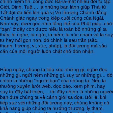
chính niềm tin, công đức Ba-la-mật nhiều đời tu tập
Giới, Định, Tuệ,… là những bạn lành giúp Thái tử
Tất-đạt-đa tiến lên quả vị Vô thượng Chánh đẳng
Chánh giác ngay trong kiếp cuối cùng của Ngài.
Như vậy, dưới góc nhìn tổng thể của Phật giáo, chữ
“bạn” ở đây còn được hiểu là toàn bộ những gì ta
thấy, ta nghe, ta ngửi, ta nếm, ta xúc chạm và ta suy
tư hay nói gọn hơn, đó chính là sáu trần (sắc,
thanh, hương, vị, xúc, pháp), là đối tượng mà sáu
căn của mỗi người luôn chật chờ đón nhận.
Hằng ngày, chúng ta tiếp xúc những gì, nghe đọc
những gì, ngửi nếm những gì, suy tư những gì… đó
chính là những “người bạn” của chúng ta. Nếu ta
thường xuyên lướt web, đọc báo, xem phim, hay
suy tư đầy bất thiện,… thì đây chính là những người
bạn đưa chúng ta về cảnh giới sa đọa. Bởi lẽ, khi
tiếp xúc với những đối tượng này, chúng không có
khả năng giúp chúng ta hướng thượng, ly tham,