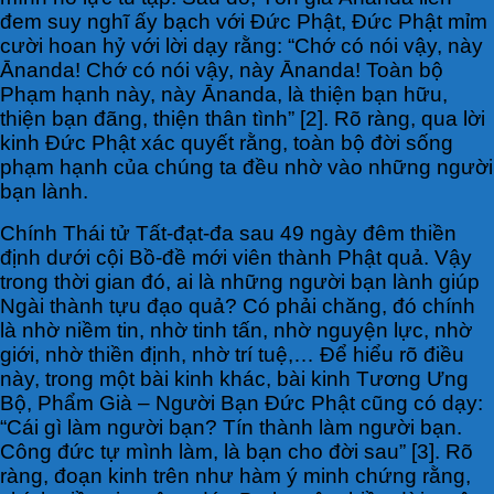
đem suy nghĩ ấy bạch với Đức Phật, Đức Phật mỉm
cười hoan hỷ với lời dạy rằng: “Chớ có nói vậy, này
Ānanda! Chớ có nói vậy, này Ānanda! Toàn bộ
Phạm hạnh này, này Ānanda, là thiện bạn hữu,
thiện bạn đãng, thiện thân tình” [2]. Rõ ràng, qua lời
kinh Đức Phật xác quyết rằng, toàn bộ đời sống
phạm hạnh của chúng ta đều nhờ vào những người
bạn lành.
Chính Thái tử Tất-đạt-đa sau 49 ngày đêm thiền
định dưới cội Bồ-đề mới viên thành Phật quả. Vậy
trong thời gian đó, ai là những người bạn lành giúp
Ngài thành tựu đạo quả? Có phải chăng, đó chính
là nhờ niềm tin, nhờ tinh tấn, nhờ nguyện lực, nhờ
giới, nhờ thiền định, nhờ trí tuệ,… Để hiểu rõ điều
này, trong một bài kinh khác, bài kinh Tương Ưng
Bộ, Phẩm Già – Người Bạn Đức Phật cũng có dạy:
“Cái gì làm người bạn? Tín thành làm người bạn.
Công đức tự mình làm, là bạn cho đời sau” [3]. Rõ
ràng, đoạn kinh trên như hàm ý minh chứng rằng,