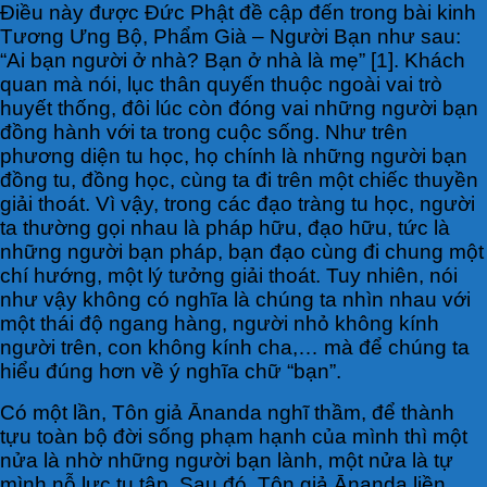
Điều này được Đức Phật đề cập đến trong bài kinh
Tương Ưng Bộ, Phẩm Già – Người Bạn như sau:
“Ai bạn người ở nhà? Bạn ở nhà là mẹ” [1]. Khách
quan mà nói, lục thân quyến thuộc ngoài vai trò
huyết thống, đôi lúc còn đóng vai những người bạn
đồng hành với ta trong cuộc sống. Như trên
phương diện tu học, họ chính là những người bạn
đồng tu, đồng học, cùng ta đi trên một chiếc thuyền
giải thoát. Vì vậy, trong các đạo tràng tu học, người
ta thường gọi nhau là pháp hữu, đạo hữu, tức là
những người bạn pháp, bạn đạo cùng đi chung một
chí hướng, một lý tưởng giải thoát. Tuy nhiên, nói
như vậy không có nghĩa là chúng ta nhìn nhau với
một thái độ ngang hàng, người nhỏ không kính
người trên, con không kính cha,… mà để chúng ta
hiểu đúng hơn về ý nghĩa chữ “bạn”.
Có một lần, Tôn giả Ānanda nghĩ thầm, để thành
tựu toàn bộ đời sống phạm hạnh của mình thì một
nửa là nhờ những người bạn lành, một nửa là tự
mình nỗ lực tu tập. Sau đó, Tôn giả Ānanda liền