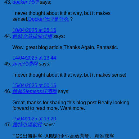
docker 代理
says:
I never thought about it that way, but it makes
sense!,
Docker代理是什么
？
10/04/2025 at 05:16
維修金章抽油煙機
says:
Wow, great blog article.Thanks Again. Fantastic.
14/04/2025 at 13:44
zvvq代理网
says:
I never thought about it that way, but it makes sense!
15/04/2025 at 00:16
維修Siemens紅酒櫃
says:
Great, thanks for sharing this blog post.Really looking
forward to read more. Want more.
15/04/2025 at 13:20
推特引流软件
says:
TGS出海掘客+AI赋能企业高效营销、精准获客