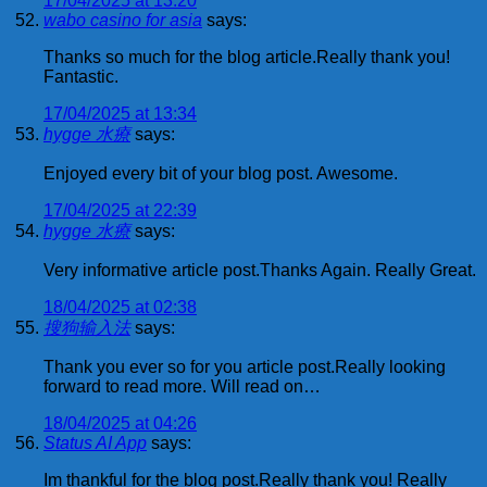
17/04/2025 at 13:20
wabo casino for asia
says:
Thanks so much for the blog article.Really thank you!
Fantastic.
17/04/2025 at 13:34
hygge 水療
says:
Enjoyed every bit of your blog post. Awesome.
17/04/2025 at 22:39
hygge 水療
says:
Very informative article post.Thanks Again. Really Great.
18/04/2025 at 02:38
搜狗输入法
says:
Thank you ever so for you article post.Really looking
forward to read more. Will read on…
18/04/2025 at 04:26
Status AI App
says:
Im thankful for the blog post.Really thank you! Really