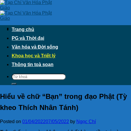
Skip
to
content
Trang chủ
PG và Thời đại
Văn hóa và Đời sống
Khoa học và Triết lý
Thông tin toà soạn
Hiểu về chữ “Bạn” trong đạo Phật (Tỳ
kheo Thích Nhân Tánh)
Posted on
01/04/2022
07/05/2022
by
Ngọc Chí