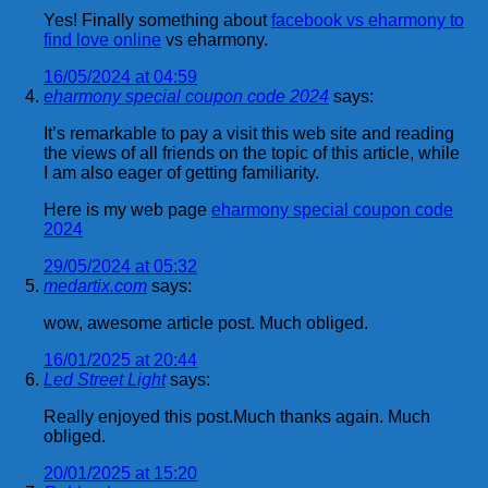
Yes! Finally something about
facebook vs eharmony to
find love online
vs eharmony.
16/05/2024 at 04:59
eharmony special coupon code 2024
says:
It’s remarkable to pay a visit this web site and reading
the views of all friends on the topic of this article, while
I am also eager of getting familiarity.
Here is my web page
eharmony special coupon code
2024
29/05/2024 at 05:32
medartix.com
says:
wow, awesome article post. Much obliged.
16/01/2025 at 20:44
Led Street Light
says:
Really enjoyed this post.Much thanks again. Much
obliged.
20/01/2025 at 15:20