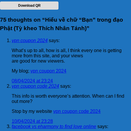
Download QR
75 thoughts on “
Hiểu về chữ “Bạn” trong đạo
Phật (Tỳ kheo Thích Nhân Tánh)
”
vpn coupon 2024
says:
What’s up to all, how is all, I think every one is getting
more from this site, and your views
are good for new viewers.
My blog;
vpn coupon 2024
08/04/2024 at 23:24
vpn coupon code 2024
says:
This info is worth everyone’s attention. When can I find
out more?
Stop by my website
vpn coupon code 2024
10/04/2024 at 23:28
facebook vs eharmony to find love online
says: