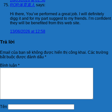
28/05/2026 at 01:56
ROR体育真人
says:
Hi there, You’ve performed a great job. I will definitely
digg it and for my part suggest to my friends. I’m confident
they will be benefited from this web site.
13/06/2026 at 12:58
Trả lời
Email của bạn sẽ không được hiển thị công khai.
Các trường
bắt buộc được đánh dấu
*
Bình luận
*
Tên