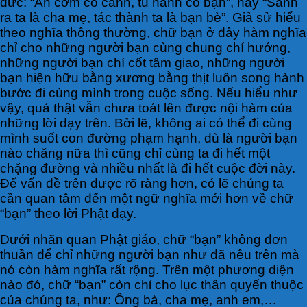
đức: “Ăn cơm có canh, tu hành có bạn”, hay “Sanh
ra ta là cha mẹ, tác thành ta là bạn bè”. Giả sử hiểu
theo nghĩa thông thường, chữ bạn ở đây hàm nghĩa
chỉ cho những người bạn cùng chung chí hướng,
những người bạn chí cốt tâm giao, những người
bạn hiện hữu bằng xương bằng thịt luôn song hành
bước đi cùng mình trong cuộc sống. Nếu hiểu như
vậy, quả thật vẫn chưa toát lên được nội hàm của
những lời dạy trên. Bởi lẽ, không ai có thể đi cùng
mình suốt con đường phạm hạnh, dù là người bạn
nào chăng nữa thì cũng chỉ cùng ta đi hết một
chặng đường và nhiều nhất là đi hết cuộc đời này.
Để vấn đề trên được rõ ràng hơn, có lẽ chúng ta
cần quan tâm đến một ngữ nghĩa mới hơn về chữ
“bạn” theo lời Phật dạy.
Dưới nhãn quan Phật giáo, chữ “bạn” không đơn
thuần để chỉ những người bạn như đã nêu trên mà
nó còn hàm nghĩa rất rộng. Trên một phương diện
nào đó, chữ “bạn” còn chỉ cho lục thân quyến thuộc
của chúng ta, như: Ông bà, cha mẹ, anh em,…