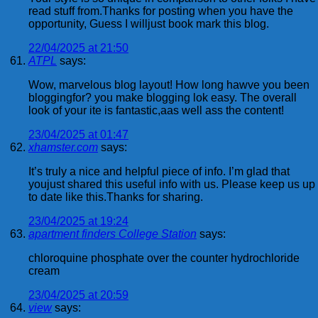
read stuff from.Thanks for posting when you have the
opportunity, Guess I willjust book mark this blog.
22/04/2025 at 21:50
ATPL
says:
Wow, marvelous blog layout! How long hawve you been
bloggingfor? you make blogging lok easy. The overall
look of your ite is fantastic,aas well ass the content!
23/04/2025 at 01:47
xhamster.com
says:
It’s truly a nice and helpful piece of info. I’m glad that
youjust shared this useful info with us. Please keep us up
to date like this.Thanks for sharing.
23/04/2025 at 19:24
apartment finders College Station
says:
chloroquine phosphate over the counter hydrochloride
cream
23/04/2025 at 20:59
view
says: