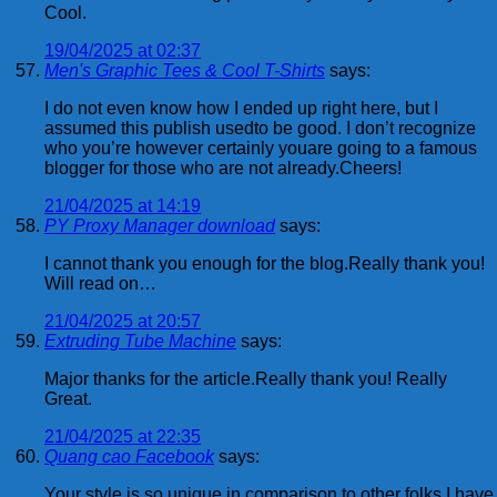
Cool.
19/04/2025 at 02:37
Men's Graphic Tees & Cool T-Shirts
says:
I do not even know how I ended up right here, but I
assumed this publish usedto be good. I don’t recognize
who you’re however certainly youare going to a famous
blogger for those who are not already.Cheers!
21/04/2025 at 14:19
PY Proxy Manager download
says:
I cannot thank you enough for the blog.Really thank you!
Will read on…
21/04/2025 at 20:57
Extruding Tube Machine
says:
Major thanks for the article.Really thank you! Really
Great.
21/04/2025 at 22:35
Quang cao Facebook
says:
Your style is so unique in comparison to other folks I have