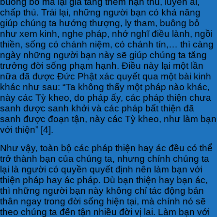
buông bỏ mà lại gia tăng thêm hận thù, luyến ái,
chấp thủ. Trái lại, những người bạn có khả năng
giúp chúng ta hướng thượng, ly tham, buông bỏ
như xem kinh, nghe pháp, nhớ nghĩ điều lành, ngồi
thiền, sống có chánh niệm, có chánh tín,… thì càng
ngày những người bạn này sẽ giúp chúng ta tăng
trưởng đời sống phạm hạnh. Điều này lại một lần
nữa đã được Đức Phật xác quyết qua một bài kinh
khác như sau: “Ta không thấy một pháp nào khác,
này các Tỳ kheo, do pháp ấy, các pháp thiện chưa
sanh được sanh khởi và các pháp bất thiện đã
sanh được đoạn tận, này các Tỳ kheo, như làm bạn
với thiện” [4].
Như vậy, toàn bộ các pháp thiện hay ác đều có thể
trở thành bạn của chúng ta, nhưng chính chúng ta
lại là người có quyền quyết định nên làm bạn với
thiện pháp hay ác pháp. Dù bạn thiện hay bạn ác,
thì những người bạn này không chỉ tác động bản
thân ngay trong đời sống hiện tại, mà chính nó sẽ
theo chúng ta đến tận nhiều đời vị lai. Làm bạn với