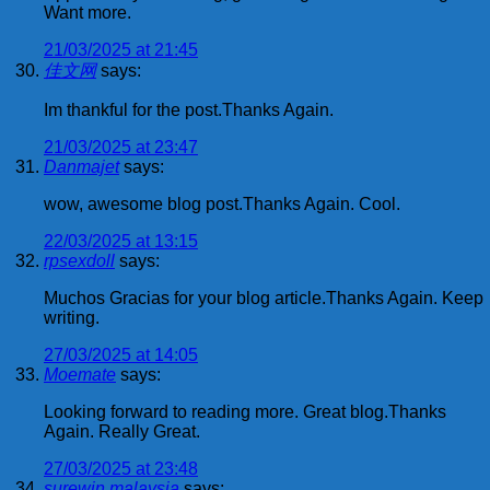
Want more.
21/03/2025 at 21:45
佳文网
says:
Im thankful for the post.Thanks Again.
21/03/2025 at 23:47
Danmajet
says:
wow, awesome blog post.Thanks Again. Cool.
22/03/2025 at 13:15
rpsexdoll
says:
Muchos Gracias for your blog article.Thanks Again. Keep
writing.
27/03/2025 at 14:05
Moemate
says:
Looking forward to reading more. Great blog.Thanks
Again. Really Great.
27/03/2025 at 23:48
surewin malaysia
says: