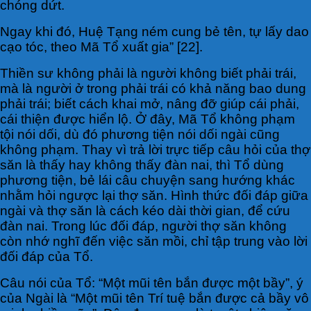
chóng dứt.
Ngay khi đó, Huệ Tạng ném cung bẻ tên, tự lấy dao
cạo tóc, theo Mã Tổ xuất gia” [22].
Thiền sư không phải là người không biết phải trái,
mà là người ở trong phải trái có khả năng bao dung
phải trái; biết cách khai mở, nâng đỡ giúp cái phải,
cái thiện được hiển lộ. Ở đây, Mã Tổ không phạm
tội nói dối, dù đó phương tiện nói dối ngài cũng
không phạm. Thay vì trả lời trực tiếp câu hỏi của thợ
săn là thấy hay không thấy đàn nai, thì Tổ dùng
phương tiện, bẻ lái câu chuyện sang hướng khác
nhằm hỏi ngược lại thợ săn. Hình thức đối đáp giữa
ngài và thợ săn là cách kéo dài thời gian, để cứu
đàn nai. Trong lúc đối đáp, người thợ săn không
còn nhớ nghĩ đến việc săn mồi, chỉ tập trung vào lời
đối đáp của Tổ.
Câu nói của Tổ: “Một mũi tên bắn được một bầy”, ý
của Ngài là “Một mũi tên Trí tuệ bắn được cả bầy vô