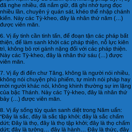
đã nghe nhiều, đã nắm giữ, đã ghi nhớ tụng đọc
nhiều lần, chuyên ý quán sát, khéo thể nhập chánh
kiến. Này các Tỳ-kheo, đây là nhân thứ năm (…)
được viên mãn.
6. Vị ấy tinh cần tinh tấn, để đoạn tận các pháp bất
thiện, để làm sanh khởi các pháp thiện, nỗ lực kiên
trì, không bỏ rơi gánh nặng đối với các pháp thiện.
Này các Tỳ-kheo, đây là nhân thứ sáu (…) được
viên mãn.
7. Vị ấy đi đến chư Tăng, không là người nói nhiều,
không nói chuyện phù phiếm, tự mình nói pháp hay
mời người khác nói, không khinh thường sự im lặng
của bậc Thánh. Này các Tỳ-kheo, đây là nhân thứ
bảy (…) được viên mãn.
8. Vị ấy sống tùy quán sanh diệt trong Năm uẩn:
“Ðây là sắc, đây là sắc tập khởi; đây là sắc chấm
dứt; Ðây là thọ, đây là thọ tập khởi; đây là thọ chấm
dứt; đây là tưởng… đây là hành… Ðây là thức, đây