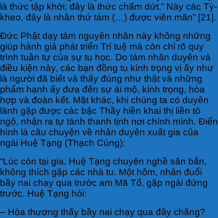
là thức tập khởi; đây là thức chấm dứt.” Này các Tỳ-
kheo, đây là nhân thứ tám (…) được viên mãn” [21].
Đức Phật dạy tám nguyên nhân này không những
giúp hành giả phát triển Trí tuệ mà còn chỉ rõ quy
trình tuần tự của sự tu học. Do tám nhân duyên và
điều kiện này, các bạn đồng tu kính trọng vị ấy như
là người đã biết và thấy đúng như thật và những
phẩm hạnh ấy đưa đến sự ái mộ, kính trọng, hòa
hợp và đoàn kết. Mặt khác, khi chúng ta có duyên
lành gặp được các bậc Thầy hiền khai thị liền tỏ
ngộ, nhận ra tự tánh thanh tịnh nơi chính mình. Điển
hình là câu chuyện về nhân duyên xuất gia của
ngài Huệ Tạng (Thạch Củng):
“Lúc còn tại gia, Huệ Tạng chuyên nghề săn bắn,
không thích gặp các nhà tu. Một hôm, nhân đuổi
bầy nai chạy qua trước am Mã Tổ, gặp ngài đứng
trước. Huệ Tạng hỏi:
– Hòa thượng thấy bầy nai chạy qua đây chăng?