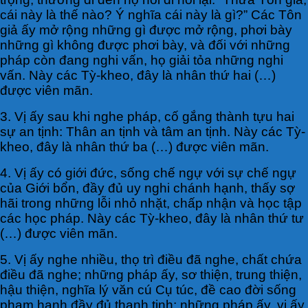
cái này là thế nào? Ý nghĩa cái này là gì?” Các Tôn
giả ấy mở rộng những gì được mở rộng, phơi bày
những gì không được phơi bày, và đối với những
pháp còn đang nghi vấn, họ giải tỏa những nghi
vấn. Này các Tỳ-kheo, đây là nhân thứ hai (…)
được viên mãn.
3. Vị ấy sau khi nghe pháp, cố gắng thành tựu hai
sự an tịnh: Thân an tịnh và tâm an tịnh. Này các Tỳ-
kheo, đây là nhân thứ ba (…) được viên mãn.
4. Vị ấy có giới đức, sống chế ngự với sự chế ngự
của Giới bổn, đầy đủ uy nghi chánh hạnh, thấy sợ
hãi trong những lỗi nhỏ nhặt, chấp nhận và học tập
các học pháp. Này các Tỳ-kheo, đây là nhân thứ tư
(…) được viên mãn.
5. Vị ấy nghe nhiều, thọ trì điều đã nghe, chất chứa
điều đã nghe; những pháp ấy, sơ thiện, trung thiện,
hậu thiện, nghĩa lý văn cú Cụ túc, đề cao đời sống
phạm hạnh đầy đủ thanh tịnh; những pháp ấy, vị ấy