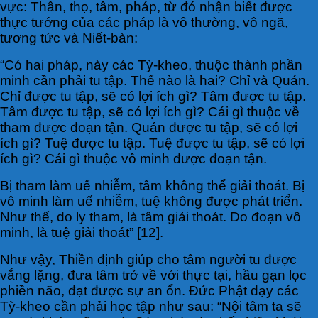
vực: Thân, thọ, tâm, pháp, từ đó nhận biết được
thực tướng của các pháp là vô thường, vô ngã,
tương tức và Niết-bàn:
“Có hai pháp, này các Tỳ-kheo, thuộc thành phần
minh cần phải tu tập. Thế nào là hai? Chỉ và Quán.
Chỉ được tu tập, sẽ có lợi ích gì? Tâm được tu tập.
Tâm được tu tập, sẽ có lợi ích gì? Cái gì thuộc về
tham được đoạn tận. Quán được tu tập, sẽ có lợi
ích gì? Tuệ được tu tập. Tuệ được tu tập, sẽ có lợi
ích gì? Cái gì thuộc vô minh được đoạn tận.
Bị tham làm uế nhiễm, tâm không thể giải thoát. Bị
vô minh làm uế nhiễm, tuệ không được phát triển.
Như thế, do ly tham, là tâm giải thoát. Do đoạn vô
minh, là tuệ giải thoát” [12].
Như vậy, Thiền định giúp cho tâm người tu được
vắng lặng, đưa tâm trở về với thực tại, hầu gạn lọc
phiền não, đạt được sự an ổn. Đức Phật dạy các
Tỳ-kheo cần phải học tập như sau: “Nội tâm ta sẽ