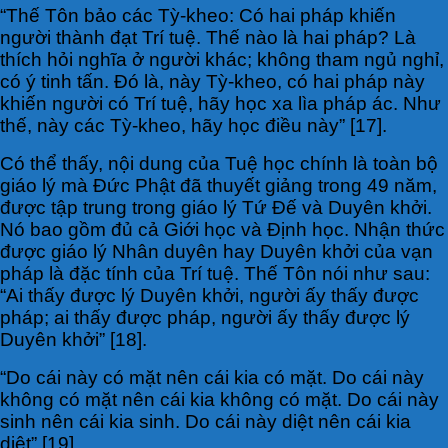
“Thế Tôn bảo các Tỳ-kheo: Có hai pháp khiến
người thành đạt Trí tuệ. Thế nào là hai pháp? Là
thích hỏi nghĩa ở người khác; không tham ngủ nghỉ,
có ý tinh tấn. Đó là, này Tỳ-kheo, có hai pháp này
khiến người có Trí tuệ, hãy học xa lìa pháp ác. Như
thế, này các Tỳ-kheo, hãy học điều này” [17].
Có thể thấy, nội dung của Tuệ học chính là toàn bộ
giáo lý mà Đức Phật đã thuyết giảng trong 49 năm,
được tập trung trong giáo lý Tứ Đế và Duyên khởi.
Nó bao gồm đủ cả Giới học và Định học. Nhận thức
được giáo lý Nhân duyên hay Duyên khởi của vạn
pháp là đặc tính của Trí tuệ. Thế Tôn nói như sau:
“Ai thấy được lý Duyên khởi, người ấy thấy được
pháp; ai thấy được pháp, người ấy thấy được lý
Duyên khởi” [18].
“Do cái này có mặt nên cái kia có mặt. Do cái này
không có mặt nên cái kia không có mặt. Do cái này
sinh nên cái kia sinh. Do cái này diệt nên cái kia
diệt” [19].