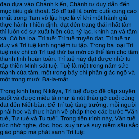
đạo dựa vào Chánh kiến, Chánh tư duy dẫn đến
mục tiêu giải thoát. Sở dĩ tuệ là bước cuối cùng cao
nhất trong Tam vô lậu học là vì khi một hành giả
thực hành Thiền định, đạt đến trạng thái nhất tâm
thì luôn có sự xuất hiện của hỷ lạc, khinh an và tâm
xả. Có ba loại Trí tuệ: Trí tuệ truyền đạt, Trí tuệ tư
duy và Trí tuệ kinh nghiệm tu tập. Trong ba loại Trí
tuệ này chỉ có Trí tuệ thứ ba mới có thể làm cho tâm
thanh tịnh hoàn toàn. Trí tuệ này đạt được nhờ tu
tập thiền Minh sát tuệ. Tuệ là một trong năm sức
mạnh của tâm, một trong bảy chi phần giác ngộ và
một trong mười Ba-la-mật.
Trong kinh tạng Nikāya, Trí tuệ được đề cập xuyên
suốt và được miêu tả như là nút tháo gỡ cuối cùng
đạt đến Niết-bàn. Để Trí tuệ tăng trưởng, mỗi người
phải học và thực hành về pháp theo các bước “Văn
tuệ, Tư tuệ và Tu tuệ”. Trong tiến trình này, Văn tuệ
tức nhờ nghe, đọc, học, suy tư và suy niệm sâu sắc
giáo pháp mà phát sanh Trí tuệ: