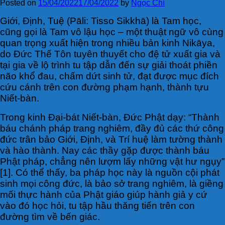
Posted on
15/04/2022
17/04/2022
by
Ngọc Chí
G
iới, Định, Tuệ (Pāli: Tisso Sikkhā) là Tam học,
cũng gọi là Tam vô lậu học – một thuật ngữ vô cùng
quan trọng xuất hiện trong nhiều bản kinh Nikāya,
do Đức Thế Tôn tuyên thuyết cho đệ tử xuất gia và
tại gia về lộ trình tu tập dẫn đến sự giải thoát phiền
não khổ đau, chấm dứt sinh tử, đạt được mục đích
cứu cánh trên con đường phạm hạnh, thành tựu
Niết-bàn.
Trong kinh Đại-bát Niết-bàn, Đức Phật dạy: “Thành
báu chánh pháp trang nghiêm, đầy đủ các thứ công
đức trân bảo Giới, Định, và Trí huệ làm tường thành
và hào thành. Nay các thầy gặp được thành báu
Phật pháp, chẳng nên lượm lấy những vật hư ngụy”
[1]. Có thể thấy, ba pháp học này là nguồn cội phát
sinh mọi công đức, là bảo sở trang nghiêm, là giềng
mối thực hành của Phật giáo giúp hành giả y cứ
vào đó học hỏi, tu tập hầu thăng tiến trên con
đường tìm về bến giác.