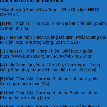
Chú thích và tài liệu tham khảo:
*Hòa thượng Thích Giác Toàn – Phó Chủ tịch HĐTS
GHPGVN.
[1] HT. Thích Trí Tịnh dịch, Kinh Đại-bát Niết-bàn, phẩm
Ai thán, thứ ba.
[2] Theo Sa môn Thích Quảng Độ dịch, Phật Quang đại
từ điển, Nxb. Phương Đông, 2014, tr.2237.
[3] Theo HT. Thích Chơn Thiện, Giới học, nguồn:
https://www.budsas.org/uni/u-vbud/vbkin025.htm.
[4] Luật Tạng, Quyển V: Tập Yếu, Chương XII: Xung
Đột (Phần phụ), “Mục đích của điều học” số [1084].
[5] Kinh Tăng Chi, Chương 3, phẩm Hạt muối, phần
Con ngựa thuần thục (94).
[6] Kinh Tăng Chi, Chương 4, phẩm Bánh xe, phần
Không thể rơi xuống [lược].
[7] Kinh Trung Bộ, Đại Kinh Xóm Ngựa, số 39 [lược].