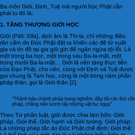
Ba môn Giới, Định, Tuệ mà người học Phật cần
phải tu đó là:
1. TĂNG THƯỢNG GIỚI HỌC
Giới (Pāli: Sīla), dịch âm là Thi-la, chỉ những điều
răn cấm do Đức Phật đặt ra khiến các đệ tử xuất
gia và tín đồ tại gia giữ gìn để ngăn ngừa tội lỗi. Là
một trong ba học, một trong sáu Ba-la-mật, một
trong mười Ba-la-mật… Giới là nền tảng thực tiễn
của Đạo Phật, cho nên, cùng với Định và Tuệ được
gọi chung là Tam học, cũng là một trong năm phần
pháp thân, gọi là Giới thân [2].
“Thành báu chánh pháp trang nghiêm, đầy đủ các thứ công
pháp, chẳng nên lượm lấy những vật hư ngụy”.
Theo Tứ phần luật, giới được chia làm bốn: Giới
pháp, Giới thể, Giới hạnh và Giới tướng. Giới pháp:
Là những phép tắc do Đức Phật chế định; Giới thể:
Là thể tính của giới, tức là cái không biểu hiện ra