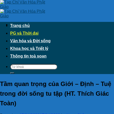
Skip
to
content
Trang chủ
PG và Thời đại
Văn hóa và Đời sống
Khoa học và Triết lý
Thông tin toà soạn
Tầm quan trọng của Giới – Định – Tuệ
trong đời sống tu tập (HT. Thích Giác
Toàn)