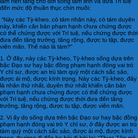
làm nền tảng cho đời sống tâm linh và đưa Trí tuệ
đến mức độ thuần thục chín muồi:
“Này các Tỳ-kheo, có tám nhân này, có tám duyên
này, khiến căn bản phạm hạnh chưa chứng được
có thể chứng được với Trí tuệ, nếu chứng được thời
đưa đến tăng trưởng, tăng rộng, được tu tập, được
viên mãn. Thế nào là tám?”
1. Ở đây, này các Tỳ-kheo, Tỳ-kheo sống dựa trên
bậc Ðạo sư hay bậc đồng phạm hạnh đóng vai trò
Y chỉ sư, được an trú tàm quý một cách sắc sảo,
được ái mộ, được kính trọng. Này các Tỳ-kheo, đây
là nhân thứ nhất, duyên thứ nhất khiến căn bản
phạm hạnh chưa chứng được có thể chứng được
với Trí tuệ, nếu chứng được thời đưa đến tăng
trưởng, tăng rộng, được tu tập, được viên mãn.
2. Vị ấy do sống dựa trên bậc Ðạo sư hay bậc đồng
phạm hạnh đóng vai trò Y chỉ sư, ở đây được an trú
tàm quý một cách sắc sảo, được ái mộ, được kính
trọng, thường đi đến họ hỏi đi hỏi lại: “Thưa Tôn giả,