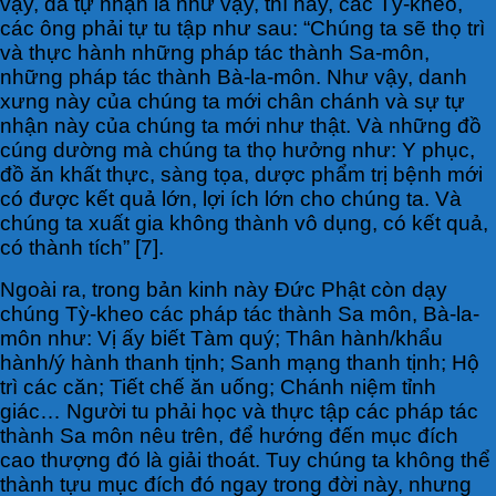
vậy, đã tự nhận là như vậy, thì này, các Tỳ-kheo,
các ông phải tự tu tập như sau: “Chúng ta sẽ thọ trì
và thực hành những pháp tác thành Sa-môn,
những pháp tác thành Bà-la-môn. Như vậy, danh
xưng này của chúng ta mới chân chánh và sự tự
nhận này của chúng ta mới như thật. Và những đồ
cúng dường mà chúng ta thọ hưởng như: Y phục,
đồ ăn khất thực, sàng tọa, dược phẩm trị bệnh mới
có được kết quả lớn, lợi ích lớn cho chúng ta. Và
chúng ta xuất gia không thành vô dụng, có kết quả,
có thành tích” [7].
Ngoài ra, trong bản kinh này Đức Phật còn dạy
chúng Tỳ-kheo các pháp tác thành Sa môn, Bà-la-
môn như: Vị ấy biết Tàm quý; Thân hành/khẩu
hành/ý hành thanh tịnh; Sanh mạng thanh tịnh; Hộ
trì các căn; Tiết chế ăn uống; Chánh niệm tỉnh
giác… Người tu phải học và thực tập các pháp tác
thành Sa môn nêu trên, để hướng đến mục đích
cao thượng đó là giải thoát. Tuy chúng ta không thể
thành tựu mục đích đó ngay trong đời này, nhưng