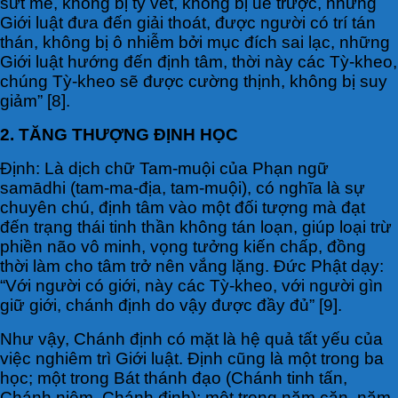
sứt mẻ, không bị tỳ vết, không bị uế trược, những
Giới luật đưa đến giải thoát, được người có trí tán
thán, không bị ô nhiễm bởi mục đích sai lạc, những
Giới luật hướng đến định tâm, thời này các Tỳ-kheo,
chúng Tỳ-kheo sẽ được cường thịnh, không bị suy
giảm” [8].
2. TĂNG THƯỢNG ĐỊNH HỌC
Định: Là dịch chữ Tam-muội của Phạn ngữ
samādhi (tam-ma-địa, tam-muội), có nghĩa là sự
chuyên chú, định tâm vào một đối tượng mà đạt
đến trạng thái tinh thần không tán loạn, giúp loại trừ
phiền não vô minh, vọng tưởng kiến chấp, đồng
thời làm cho tâm trở nên vắng lặng. Đức Phật dạy:
“Với người có giới, này các Tỳ-kheo, với người gìn
giữ giới, chánh định do vậy được đầy đủ” [9].
Như vậy, Chánh định có mặt là hệ quả tất yếu của
việc nghiêm trì Giới luật. Định cũng là một trong ba
học; một trong Bát thánh đạo (Chánh tinh tấn,
Chánh niệm, Chánh định); một trong năm căn, năm