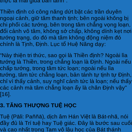
thực là mài giũa bản tánh”.
Thiền định có công năng dứt bặt các trần duyên
ngoại cảnh, giữ tâm thanh tịnh; bên ngoài không bị
chi phối các tướng, bên trong tâm chẳng vọng loạn,
đối cảnh vô tâm, không sở chấp, không dính kẹt nơi
tướng trạng, do đó mà tâm không động niệm đó
chính là Tịnh, Định. Lục tổ Huệ Năng dạy:
“Này thiện tri thức, sao gọi là Thiền định? Ngoài lìa
tướng là Thiền, trong chẳng loạn là Định. Ngoài nếu
chấp tướng, trong tâm tức loạn; ngoài nếu lìa
tướng, tâm tức chẳng loạn, bản tánh tự tịnh tự Định,
chỉ vì thấy cảnh, suy nghĩ cảnh tức là loạn; nếu thấy
các cảnh mà tâm chẳng loạn ấy là chân Định vậy”
[16].
3. TĂNG THƯỢNG TUỆ HỌC
Tuệ (Pāli: Paññā), dịch âm Hán Việt là Bát-nhã, nói
đầy đủ là Trí tuệ hay Tuệ giác. Đây là bước sau cuối
và cao nhất trong Tam vô lậu học của Bát thánh