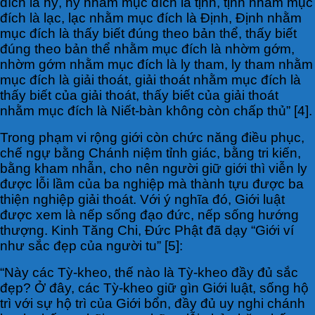
đích là hỷ, hỷ nhằm mục đích là tịnh, tịnh nhằm mục
đích là lạc, lạc nhằm mục đích là Định, Định nhằm
mục đích là thấy biết đúng theo bản thể, thấy biết
đúng theo bản thể nhằm mục đích là nhờm gớm,
nhờm gớm nhằm mục đích là ly tham, ly tham nhằm
mục đích là giải thoát, giải thoát nhằm mục đích là
thấy biết của giải thoát, thấy biết của giải thoát
nhằm mục đích là Niết-bàn không còn chấp thủ” [4].
Trong phạm vi rộng giới còn chức năng điều phục,
chế ngự bằng Chánh niệm tỉnh giác, bằng tri kiến,
bằng kham nhẫn, cho nên người giữ giới thì viễn ly
được lỗi lầm của ba nghiệp mà thành tựu được ba
thiện nghiệp giải thoát. Với ý nghĩa đó, Giới luật
được xem là nếp sống đạo đức, nếp sống hướng
thượng. Kinh Tăng Chi, Đức Phật đã dạy “Giới ví
như sắc đẹp của người tu” [5]:
“Này các Tỳ-kheo, thế nào là Tỳ-kheo đầy đủ sắc
đẹp? Ở đây, các Tỳ-kheo giữ gìn Giới luật, sống hộ
trì với sự hộ trì của Giới bổn, đầy đủ uy nghi chánh