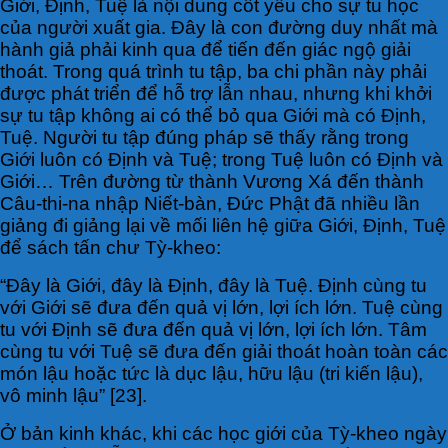
Giới, Định, Tuệ là nội dung cốt yếu cho sự tu học
của người xuất gia. Đây là con đường duy nhất mà
hành giả phải kinh qua để tiến đến giác ngộ giải
thoát. Trong quá trình tu tập, ba chi phần này phải
được phát triển để hỗ trợ lẫn nhau, nhưng khi khởi
sự tu tập không ai có thể bỏ qua Giới mà có Định,
Tuệ. Người tu tập đúng pháp sẽ thấy rằng trong
Giới luôn có Định và Tuệ; trong Tuệ luôn có Định và
Giới… Trên đường từ thành Vương Xá đến thành
Câu-thi-na nhập Niết-bàn, Đức Phật đã nhiều lần
giảng đi giảng lại về mối liên hệ giữa Giới, Định, Tuệ
để sách tấn chư Tỳ-kheo:
“Ðây là Giới, đây là Ðịnh, đây là Tuệ. Ðịnh cùng tu
với Giới sẽ đưa đến quả vị lớn, lợi ích lớn. Tuệ cùng
tu với Ðịnh sẽ đưa đến quả vị lớn, lợi ích lớn. Tâm
cùng tu với Tuệ sẽ đưa đến giải thoát hoàn toàn các
món lậu hoặc tức là dục lậu, hữu lậu (tri kiến lậu),
vô minh lậu” [23].
Ở bản kinh khác, khi các học giới của Tỳ-kheo ngày