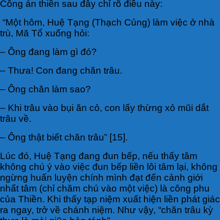
Công án thiền sau đây chỉ rõ điều này:
“Một hôm, Huệ Tạng (Thạch Củng) làm việc ở nhà
trù, Mã Tổ xuống hỏi:
– Ông đang làm gì đó?
– Thưa! Con đang chăn trâu.
– Ông chăn làm sao?
– Khi trâu vào bụi ăn cỏ, con lấy thừng xỏ mũi dắt
trâu về.
– Ông thật biết chăn trâu” [15].
Lúc đó, Huệ Tạng đang đun bếp, nếu thấy tâm
không chú ý vào việc đun bếp liền lôi tâm lại, không
ngừng huấn luyện chính mình đạt đến cảnh giới
nhất tâm (chỉ chăm chú vào một việc) là công phu
của Thiền. Khi thấy tạp niệm xuất hiện liền phát giác
ra ngay, trở về chánh niệm. Như vậy, “chăn trâu kỳ