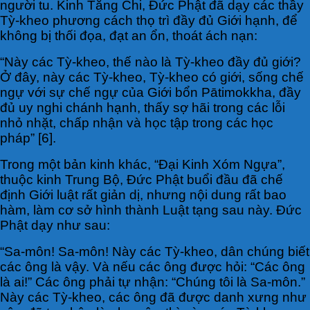
người tu. Kinh Tăng Chi, Đức Phật đã dạy các thầy
Tỳ-kheo phương cách thọ trì đầy đủ Giới hạnh, để
không bị thối đọa, đạt an ổn, thoát ách nạn:
“Này các Tỳ-kheo, thế nào là Tỳ-kheo đầy đủ giới?
Ở đây, này các Tỳ-kheo, Tỳ-kheo có giới, sống chế
ngự với sự chế ngự của Giới bổn Pātimokkha, đầy
đủ uy nghi chánh hạnh, thấy sợ hãi trong các lỗi
nhỏ nhặt, chấp nhận và học tập trong các học
pháp” [6].
Trong một bản kinh khác, “Đại Kinh Xóm Ngựa”,
thuộc kinh Trung Bộ, Đức Phật buổi đầu đã chế
định Giới luật rất giản dị, nhưng nội dung rất bao
hàm, làm cơ sở hình thành Luật tạng sau này. Đức
Phật dạy như sau:
“Sa-môn! Sa-môn! Này các Tỳ-kheo, dân chúng biết
các ông là vậy. Và nếu các ông được hỏi: “Các ông
là ai!” Các ông phải tự nhận: “Chúng tôi là Sa-môn.”
Này các Tỳ-kheo, các ông đã được danh xưng như