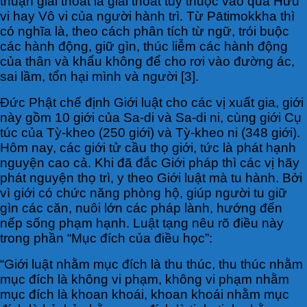
thuận giải thoát là giải thoát tùy thuộc vào quả Hữu
vi hay Vô vi của người hành trì. Từ Pātimokkha thì
có nghĩa là, theo cách phân tích từ ngữ, trói buộc
các hành động, giữ gìn, thúc liễm các hành động
của thân và khẩu không để cho rơi vào đường ác,
sai lầm, tổn hại mình và người [3].
Đức Phật chế định Giới luật cho các vị xuất gia, giới
này gồm 10 giới của Sa-di và Sa-di ni, cùng giới Cụ
túc của Tỳ-kheo (250 giới) và Tỳ-kheo ni (348 giới).
Hôm nay, các giới tử cầu thọ giới, tức là phát hạnh
nguyện cao cả. Khi đã đắc Giới pháp thì các vị hãy
phát nguyện thọ trì, y theo Giới luật mà tu hành. Bởi
vì giới có chức năng phòng hộ, giúp người tu giữ
gìn các căn, nuôi lớn các pháp lành, hướng đến
nếp sống phạm hạnh. Luật tạng nêu rõ điều này
trong phần “Mục đích của điều học”:
“Giới luật nhằm mục đích là thu thúc, thu thúc nhằm
mục đích là không vi phạm, không vi phạm nhằm
mục đích là khoan khoái, khoan khoái nhằm mục