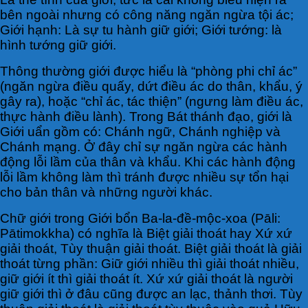
bên ngoài nhưng có công năng ngăn ngừa tội ác;
Giới hạnh: Là sự tu hành giữ giới; Giới tướng: là
hình tướng giữ giới.
Thông thường giới được hiểu là “phòng phi chỉ ác”
(ngăn ngừa điều quấy, dứt điều ác do thân, khẩu, ý
gây ra), hoặc “chỉ ác, tác thiện” (ngưng làm điều ác,
thực hành điều lành). Trong Bát thánh đạo, giới là
Giới uẩn gồm có: Chánh ngữ, Chánh nghiệp và
Chánh mạng. Ở đây chỉ sự ngăn ngừa các hành
động lỗi lầm của thân và khẩu. Khi các hành động
lỗi lầm không làm thì tránh được nhiều sự tổn hại
cho bản thân và những người khác.
Chữ giới trong Giới bổn Ba-la-đề-mộc-xoa (Pāli:
Pātimokkha) có nghĩa là Biệt giải thoát hay Xứ xứ
giải thoát, Tùy thuận giải thoát. Biệt giải thoát là giải
thoát từng phần: Giữ giới nhiều thì giải thoát nhiều,
giữ giới ít thì giải thoát ít. Xứ xứ giải thoát là người
giữ giới thì ở đâu cũng được an lạc, thảnh thơi. Tùy