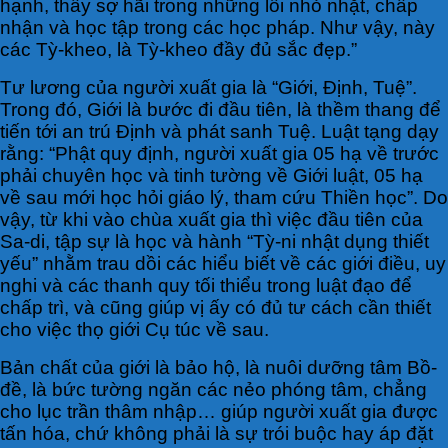
hạnh, thấy sợ hãi trong những lỗi nhỏ nhặt, chấp
nhận và học tập trong các học pháp. Như vậy, này
các Tỳ-kheo, là Tỳ-kheo đầy đủ sắc đẹp.”
Tư lương của người xuất gia là “Giới, Định, Tuệ”.
Trong đó, Giới là bước đi đầu tiên, là thềm thang để
tiến tới an trú Định và phát sanh Tuệ. Luật tạng dạy
rằng: “Phật quy định, người xuất gia 05 hạ về trước
phải chuyên học và tinh tường về Giới luật, 05 hạ
về sau mới học hỏi giáo lý, tham cứu Thiền học”. Do
vậy, từ khi vào chùa xuất gia thì việc đầu tiên của
Sa-di, tập sự là học và hành “Tỳ-ni nhật dụng thiết
yếu” nhằm trau dồi các hiểu biết về các giới điều, uy
nghi và các thanh quy tối thiểu trong luật đạo để
chấp trì, và cũng giúp vị ấy có đủ tư cách cần thiết
cho việc thọ giới Cụ túc về sau.
Bản chất của giới là bảo hộ, là nuôi dưỡng tâm Bồ-
đề, là bức tường ngăn các nẻo phóng tâm, chẳng
cho lục trần thâm nhập… giúp người xuất gia được
tấn hóa, chứ không phải là sự trói buộc hay áp đặt