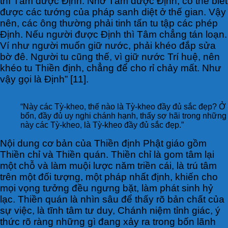
thì Tâm được Định. Nhờ Tâm được Định, có thể biết
được các tướng của pháp sanh diệt ở thế gian. Vậy
nên, các ông thường phải tinh tấn tu tập các phép
Định. Nếu người được Định thì Tâm chẳng tán loạn.
Ví như người muốn giữ nước, phải khéo đắp sửa
bờ đê. Người tu cũng thế, vì giữ nước Trí huệ, nên
khéo tu Thiền định, chẳng để cho rỉ chảy mất. Như
vậy gọi là Định” [11].
“Này các Tỳ-kheo, thế nào là Tỳ-kheo đầy đủ sắc đẹp? Ở đâ
bổn, đầy đủ uy nghi chánh hạnh, thấy sợ hãi trong những 
này các Tỳ-kheo, là Tỳ-kheo đầy đủ sắc đẹp.”
Nội dung cơ bản của Thiền định Phật giáo gồm
Thiền chỉ và Thiền quán. Thiền chỉ là gom tâm lại
một chỗ và làm muội lược năm triền cái, là trú tâm
trên một đối tượng, một pháp nhất định, khiến cho
mọi vọng tưởng đều ngưng bặt, làm phát sinh hỷ
lạc. Thiền quán là nhìn sâu để thấy rõ bản chất của
sự việc, là tĩnh tâm tư duy, Chánh niệm tỉnh giác, ý
thức rõ ràng những gì đang xảy ra trong bốn lãnh