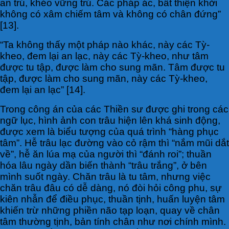
an trú, khéo vững trú. Các pháp ác, bất thiện khởi
không có xâm chiếm tâm và không có chân đứng”
[13].
“Ta không thấy một pháp nào khác, này các Tỳ-
kheo, đem lại an lạc, này các Tỳ-kheo, như tâm
được tu tập, được làm cho sung mãn. Tâm được tu
tập, được làm cho sung mãn, này các Tỳ-kheo,
đem lại an lạc” [14].
Trong công án của các Thiền sư được ghi trong các
ngữ lục, hình ảnh con trâu hiện lên khá sinh động,
được xem là biểu tượng của quá trình “hàng phục
tâm”. Hễ trâu lạc đường vào cỏ rậm thì “nắm mũi dắt
về”, hễ ăn lúa mạ của người thì “đánh roi”; thuần
hóa lâu ngày dần biến thành “trâu trắng”, ở bên
mình suốt ngày. Chăn trâu là tu tâm, nhưng việc
chăn trâu đâu có dễ dàng, nó đòi hỏi công phu, sự
kiên nhẫn để điều phục, thuần tịnh, huấn luyện tâm
khiến trừ những phiền não tạp loạn, quay về chân
tâm thường tịnh, bản tính chân như nơi chính mình.