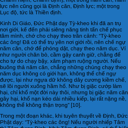
lực nên cũng gọi là Định căn, Định lực; một trong
Lục độ, tức là Thiền định.
Kinh Di Giáo, Đức Phật dạy Tỳ-kheo khi đã an trụ
nơi giới, kế đến phải siêng năng tinh tấn chế phục
tâm mình, chớ cho chạy theo trần cảnh: “Tỳ-kheo
các ông! Đã có thể trụ yên nơi giới rồi, nên chế ngự
năm căn, chớ để phóng dật, chạy theo năm dục. Ví
như người chăn bò, cầm gậy canh giữ, chẳng để
cho tự do chạy bậy, xâm phạm ruộng người. Nếu
buông thả năm căn, chẳng những chúng chạy theo
năm dục không có giới hạn, không thể chế ngự
được, lại như ngựa dữ không dây cương kiềm chế,
sẽ lôi người xuống hầm hố. Như bị giặc cướp làm
hại, chỉ khổ một đời này thôi, nhưng bị giặc năm căn
gây hại, khổ nạn kéo dài nhiều kiếp, lại rất nặng nề,
không thể không thận trọng” [10].
Trong một đoạn khác, khi tuyên thuyết về Định, Đức
Phật dạy: “Tỳ-kheo các ông! Nếu người nhiếp Tâm