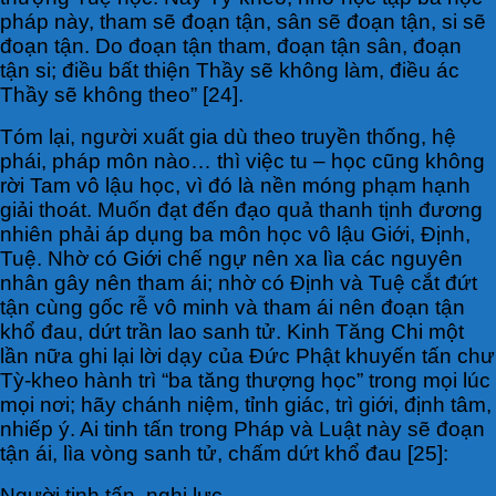
pháp này, tham sẽ đoạn tận, sân sẽ đoạn tận, si sẽ
đoạn tận. Do đoạn tận tham, đoạn tận sân, đoạn
tận si; điều bất thiện Thầy sẽ không làm, điều ác
Thầy sẽ không theo” [24].
Tóm lại, người xuất gia dù theo truyền thống, hệ
phái, pháp môn nào… thì việc tu – học cũng không
rời Tam vô lậu học, vì đó là nền móng phạm hạnh
giải thoát. Muốn đạt đến đạo quả thanh tịnh đương
nhiên phải áp dụng ba môn học vô lậu Giới, Định,
Tuệ. Nhờ có Giới chế ngự nên xa lìa các nguyên
nhân gây nên tham ái; nhờ có Định và Tuệ cắt đứt
tận cùng gốc rễ vô minh và tham ái nên đoạn tận
khổ đau, dứt trần lao sanh tử. Kinh Tăng Chi một
lần nữa ghi lại lời dạy của Đức Phật khuyến tấn chư
Tỳ-kheo hành trì “ba tăng thượng học” trong mọi lúc
mọi nơi; hãy chánh niệm, tỉnh giác, trì giới, định tâm,
nhiếp ý. Ai tinh tấn trong Pháp và Luật này sẽ đoạn
tận ái, lìa vòng sanh tử, chấm dứt khổ đau [25]:
Người tinh tấn, nghị lực