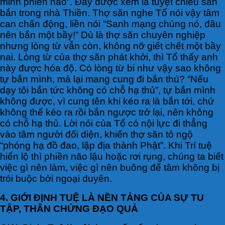
minh phiền não”. Đây được xem là tuyệt chiêu săn
bắn trong nhà Thiền. Thợ săn nghe Tổ nói vậy tâm
can chấn động, liền nói “Sanh mạng chúng nó, đâu
nên bắn một bầy!” Dù là thợ săn chuyên nghiệp
nhưng lòng từ vẫn còn, không nỡ giết chết một bầy
nai. Lòng từ của thợ săn phát khởi, thì Tổ thấy anh
này được hóa độ. Có lòng từ bi như vậy sao không
tự bắn mình, mà lại mang cung đi bắn thú? “Nếu
dạy tôi bắn tức không có chỗ hạ thủ”, tự bắn mình
không được, vì cung tên khi kéo ra là bắn tới, chứ
không thể kéo ra rồi bắn ngược trở lại, nên không
có chỗ hạ thủ. Lời nói của Tổ có nội lực đi thẳng
vào tâm người đối diện, khiến thợ săn tỏ ngộ
“phóng hạ đồ đao, lập địa thành Phật”. Khi Trí tuệ
hiển lộ thì phiền não lậu hoặc rơi rụng, chúng ta biết
việc gì nên làm, việc gì nên buông để tâm không bị
trói buộc bởi ngoại duyên.
4. GIỚI ĐỊNH TUỆ LÀ NỀN TẢNG CỦA SỰ TU
TẬP, THÂN CHỨNG ĐẠO QUẢ