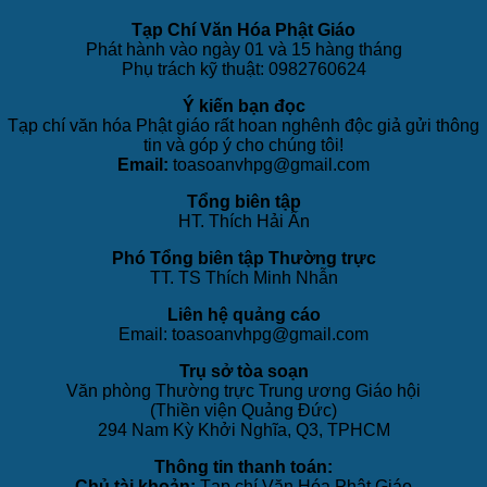
Tạp Chí Văn Hóa Phật Giáo
Phát hành vào ngày 01 và 15 hàng tháng
Phụ trách kỹ thuật: 0982760624
Ý kiến bạn đọc
Tạp chí văn hóa Phật giáo rất hoan nghênh độc giả gửi thông
tin và góp ý cho chúng tôi!
Email:
toasoanvhpg@gmail.com
Tổng biên tập
HT. Thích Hải Ấn
Phó Tổng biên tập Thường trực
TT. TS Thích Minh Nhẫn
Liên hệ quảng cáo
Email: toasoanvhpg@gmail.com
Trụ sở tòa soạn
Văn phòng Thường trực Trung ương Giáo hội
(Thiền viện Quảng Đức)
294 Nam Kỳ Khởi Nghĩa, Q3, TPHCM
Thông tin thanh toán:
Chủ tài khoản:
Tạp chí Văn Hóa Phật Giáo