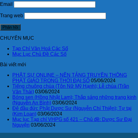
Email
Trang web
CHUYÊN MỤC
Tạp Chí Văn Hoá Các Số
Mục Lục Chủ Đề Các Số
Bài viết mới
PHẬT SỰ ONLINE – NỀN TẢNG TRUYỀN THÔNG
PHẬT GIÁO TRONG THỜI ĐẠI SỐ
05/06/2024
Tiếng chuông chùa (Tôn Nữ Mỹ Hạnh); Lễ chùa (Trần
Văn Thái)
03/06/2024
Bóng sen (Hồng Nhật Lam); Thắp sáng những trang kinh
(Nguyễn An Bình)
03/06/2024
Đê đầu đức Phật Dược Sư (Nguyễn Chí Thiện); Tự tại
(Kim Loan)
03/06/2024
Mục lục Tạp chí VHPG số 421 – Chủ đề: Dược Sư Đại
Nguyện
03/06/2024