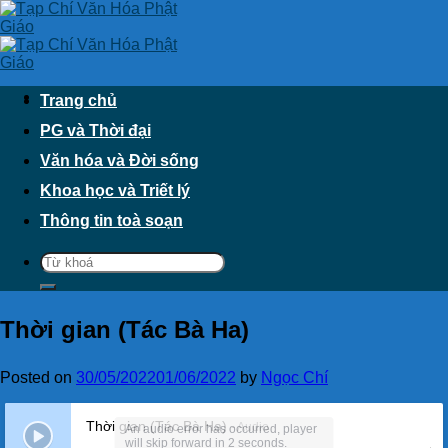
Skip
to
content
Trang chủ
PG và Thời đại
Văn hóa và Đời sống
Khoa học và Triết lý
Thông tin toà soạn
Thời gian (Tác Bà Ha)
Posted on
30/05/2022
01/06/2022
by
Ngọc Chí
Thời gian (Tác Bà Ha)
- Audio
An audio error has occurred, player
will skip forward in 2 seconds.