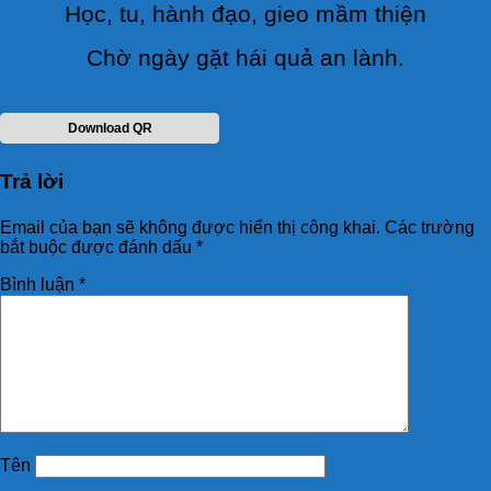
Học, tu, hành đạo, gieo mầm thiện
Chờ ngày gặt hái quả an lành.
Download QR
Trả lời
Email của bạn sẽ không được hiển thị công khai.
Các trường
bắt buộc được đánh dấu
*
Bình luận
*
Tên