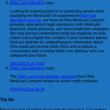
Elder Law Attorneys
says:
Looking for expert guidance on protecting assets while
qualifying for Medicaid? As experienced
elder law
attorneys near me
, our team at Ohio Medicaid Lawyers
provides specialized legal assistance with Medicaid
planning, estate planning, and asset protection strategies.
We help seniors understand medicaid eligibility income
charts and navigate the complex 5-year lookback period.
Visit our website for comprehensive information about
Ohio medicaid income limits 2024 and schedule a
consultation with a trusted elder care attorney who can
safeguard your future.
26/03/2025 at 14:42
Elder Law Attorneys
says:
The
elder care legal strategic planning
from Ohio
Medicaid Lawyers helped us avoid costly mistakes.
02/04/2025 at 14:34
Trả lời
Email của bạn sẽ không được hiển thị công khai.
Các trường