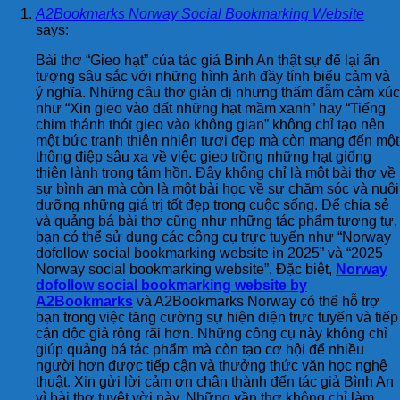
A2Bookmarks Norway Social Bookmarking Website
says:
Bài thơ “Gieo hạt” của tác giả Bình An thật sự để lại ấn
tượng sâu sắc với những hình ảnh đầy tính biểu cảm và
ý nghĩa. Những câu thơ giản dị nhưng thấm đẫm cảm xúc
như “Xin gieo vào đất những hạt mầm xanh” hay “Tiếng
chim thánh thót gieo vào không gian” không chỉ tạo nên
một bức tranh thiên nhiên tươi đẹp mà còn mang đến một
thông điệp sâu xa về việc gieo trồng những hạt giống
thiện lành trong tâm hồn. Đây không chỉ là một bài thơ về
sự bình an mà còn là một bài học về sự chăm sóc và nuôi
dưỡng những giá trị tốt đẹp trong cuộc sống. Để chia sẻ
và quảng bá bài thơ cũng như những tác phẩm tương tự,
bạn có thể sử dụng các công cụ trực tuyến như “Norway
dofollow social bookmarking website in 2025” và “2025
Norway social bookmarking website”. Đặc biệt,
Norway
dofollow social bookmarking website by
A2Bookmarks
và A2Bookmarks Norway có thể hỗ trợ
bạn trong việc tăng cường sự hiện diện trực tuyến và tiếp
cận độc giả rộng rãi hơn. Những công cụ này không chỉ
giúp quảng bá tác phẩm mà còn tạo cơ hội để nhiều
người hơn được tiếp cận và thưởng thức văn học nghệ
thuật. Xin gửi lời cảm ơn chân thành đến tác giả Bình An
vì bài thơ tuyệt vời này. Những vần thơ không chỉ làm