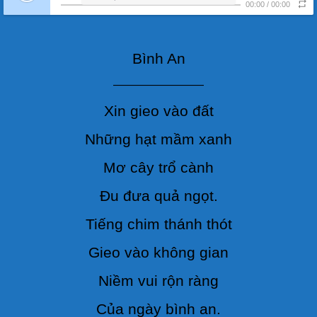
00:00
/
00:00
Bình An
————————
Xin gieo vào đất
Những hạt mầm xanh
Mơ cây trổ cành
Đu đưa quả ngọt.
Tiếng chim thánh thót
Gieo vào không gian
Niềm vui rộn ràng
Của ngày bình an.