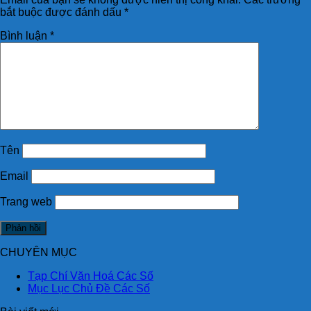
bắt buộc được đánh dấu
*
Bình luận
*
Tên
Email
Trang web
CHUYÊN MỤC
Tạp Chí Văn Hoá Các Số
Mục Lục Chủ Đề Các Số