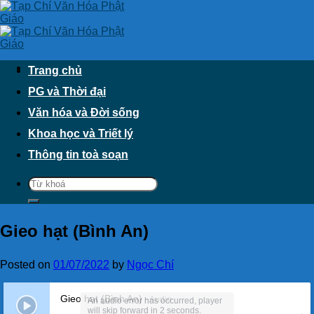
Skip
to
content
Trang chủ
PG và Thời đại
Văn hóa và Đời sống
Khoa học và Triết lý
Thông tin toà soạn
Gieo hạt (Bình An)
Posted on
01/07/2022
by
Ngọc Chí
Gieo hạt (Bình An)
- Audio
An audio error has occurred, player
will skip forward in 2 seconds.