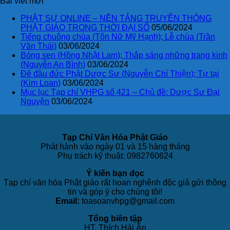
Bài viết mới
PHẬT SỰ ONLINE – NỀN TẢNG TRUYỀN THÔNG
PHẬT GIÁO TRONG THỜI ĐẠI SỐ
05/06/2024
Tiếng chuông chùa (Tôn Nữ Mỹ Hạnh); Lễ chùa (Trần
Văn Thái)
03/06/2024
Bóng sen (Hồng Nhật Lam); Thắp sáng những trang kinh
(Nguyễn An Bình)
03/06/2024
Đê đầu đức Phật Dược Sư (Nguyễn Chí Thiện); Tự tại
(Kim Loan)
03/06/2024
Mục lục Tạp chí VHPG số 421 – Chủ đề: Dược Sư Đại
Nguyện
03/06/2024
Tạp Chí Văn Hóa Phật Giáo
Phát hành vào ngày 01 và 15 hàng tháng
Phụ trách kỹ thuật: 0982760624
Ý kiến bạn đọc
Tạp chí văn hóa Phật giáo rất hoan nghênh độc giả gửi thông
tin và góp ý cho chúng tôi!
Email:
toasoanvhpg@gmail.com
Tổng biên tập
HT. Thích Hải Ấn