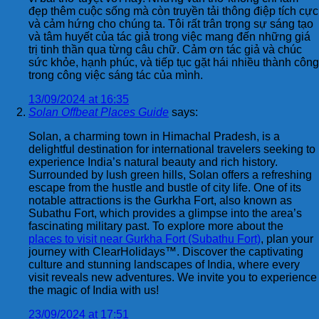
đẹp thêm cuộc sống mà còn truyền tải thông điệp tích cực
và cảm hứng cho chúng ta. Tôi rất trân trọng sự sáng tạo
và tâm huyết của tác giả trong việc mang đến những giá
trị tinh thần qua từng câu chữ. Cảm ơn tác giả và chúc
sức khỏe, hạnh phúc, và tiếp tục gặt hái nhiều thành công
trong công việc sáng tác của mình.
13/09/2024 at 16:35
Solan Offbeat Places Guide
says:
Solan, a charming town in Himachal Pradesh, is a
delightful destination for international travelers seeking to
experience India’s natural beauty and rich history.
Surrounded by lush green hills, Solan offers a refreshing
escape from the hustle and bustle of city life. One of its
notable attractions is the Gurkha Fort, also known as
Subathu Fort, which provides a glimpse into the area’s
fascinating military past. To explore more about the
places to visit near Gurkha Fort (Subathu Fort)
, plan your
journey with ClearHolidays™. Discover the captivating
culture and stunning landscapes of India, where every
visit reveals new adventures. We invite you to experience
the magic of India with us!
23/09/2024 at 17:51