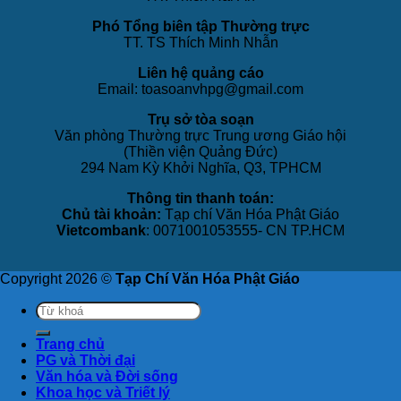
Phó Tổng biên tập Thường trực
TT. TS Thích Minh Nhẫn
Liên hệ quảng cáo
Email: toasoanvhpg@gmail.com
Trụ sở tòa soạn
Văn phòng Thường trực Trung ương Giáo hội
(Thiền viện Quảng Đức)
294 Nam Kỳ Khởi Nghĩa, Q3, TPHCM
Thông tin thanh toán:
Chủ tài khoản:
Tạp chí Văn Hóa Phật Giáo
Vietcombank
: 0071001053555- CN TP.HCM
Copyright 2026 ©
Tạp Chí Văn Hóa Phật Giáo
Trang chủ
PG và Thời đại
Văn hóa và Đời sống
Khoa học và Triết lý