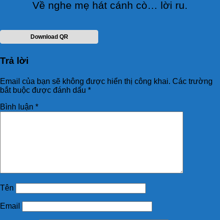
Về nghe mẹ hát cánh cò… lời ru.
Download QR
Trả lời
Email của bạn sẽ không được hiển thị công khai.
Các trường
bắt buộc được đánh dấu
*
Bình luận
*
Tên
Email