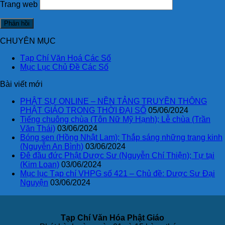
Trang web
CHUYÊN MỤC
Tạp Chí Văn Hoá Các Số
Mục Lục Chủ Đề Các Số
Bài viết mới
PHẬT SỰ ONLINE – NỀN TẢNG TRUYỀN THÔNG
PHẬT GIÁO TRONG THỜI ĐẠI SỐ
05/06/2024
Tiếng chuông chùa (Tôn Nữ Mỹ Hạnh); Lễ chùa (Trần
Văn Thái)
03/06/2024
Bóng sen (Hồng Nhật Lam); Thắp sáng những trang kinh
(Nguyễn An Bình)
03/06/2024
Đê đầu đức Phật Dược Sư (Nguyễn Chí Thiện); Tự tại
(Kim Loan)
03/06/2024
Mục lục Tạp chí VHPG số 421 – Chủ đề: Dược Sư Đại
Nguyện
03/06/2024
Tạp Chí Văn Hóa Phật Giáo