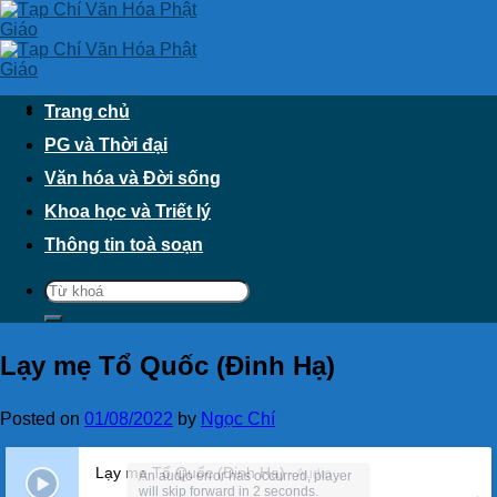
Skip
to
content
Trang chủ
PG và Thời đại
Văn hóa và Đời sống
Khoa học và Triết lý
Thông tin toà soạn
Lạy mẹ Tổ Quốc (Đinh Hạ)
Posted on
01/08/2022
by
Ngọc Chí
Lạy mẹ Tổ Quốc (Đinh Hạ)
- Audio
An audio error has occurred, player
will skip forward in 2 seconds.