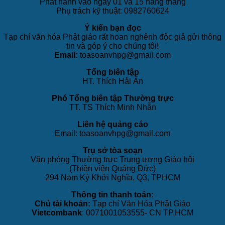
Phát hành vào ngày 01 và 15 hàng tháng
Phụ trách kỹ thuật: 0982760624
Ý kiến bạn đọc
Tạp chí văn hóa Phật giáo rất hoan nghênh độc giả gửi thông
tin và góp ý cho chúng tôi!
Email:
toasoanvhpg@gmail.com
Tổng biên tập
HT. Thích Hải Ấn
Phó Tổng biên tập Thường trực
TT. TS Thích Minh Nhẫn
Liên hệ quảng cáo
Email: toasoanvhpg@gmail.com
Trụ sở tòa soạn
Văn phòng Thường trực Trung ương Giáo hội
(Thiền viện Quảng Đức)
294 Nam Kỳ Khởi Nghĩa, Q3, TPHCM
Thông tin thanh toán:
Chủ tài khoản:
Tạp chí Văn Hóa Phật Giáo
Vietcombank
: 0071001053555- CN TP.HCM