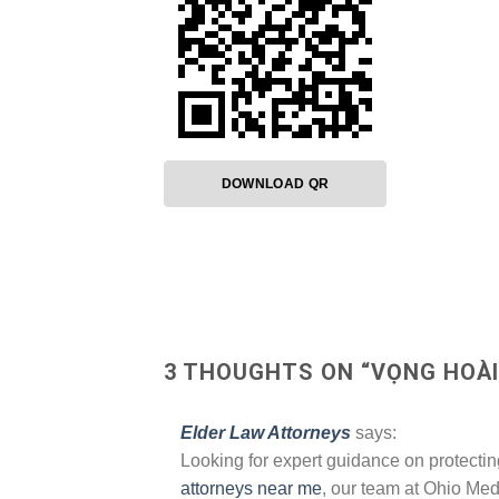
DOWNLOAD QR
3 THOUGHTS ON “
VỌNG HOÀI
Elder Law Attorneys
says:
Looking for expert guidance on protecti
attorneys near me
, our team at Ohio Me