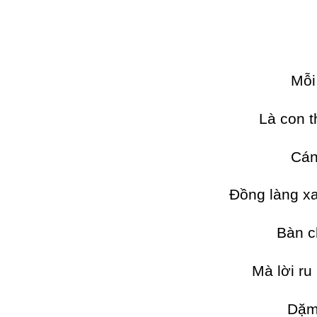
Mỗi
Là con t
Cán
Đồng làng xa
Bàn c
Mà lời r
Dặm