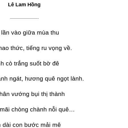
Lê Lam Hồng
——————-
 lần vào giữa mùa thu
hao thức, tiếng ru vọng về.
h cò trắng suốt bờ đê
nh ngát, hương quê ngọt lành.
hân vướng bụi thị thành
u mãi chòng chành nỗi quê…
 dài con bước mải mê