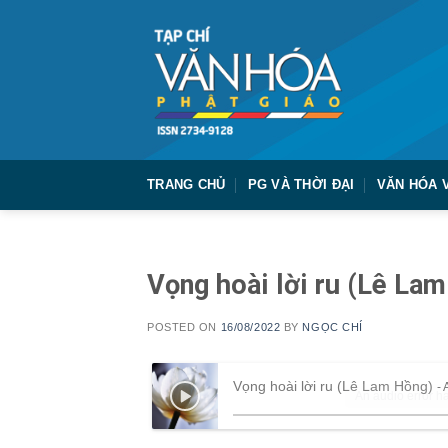
Skip
to
content
TRANG CHỦ
PG VÀ THỜI ĐẠI
VĂN HÓA 
Vọng hoài lời ru (Lê La
POSTED ON
16/08/2022
BY
NGỌC CHÍ
Vọng hoài lời ru (Lê Lam Hồng)
- 
An audio error ha