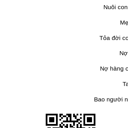
Nuôi con 
Mẹ
Tỏa đời c
Nợ 
Nợ hàng c
T
Bao người n