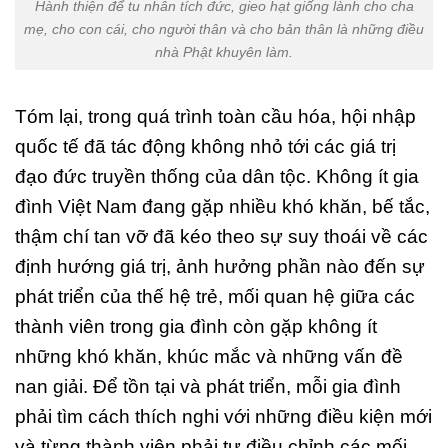
Hành thiện để tu nhân tích đức, gieo hạt giống lành cho cha
mẹ, cho con cái, cho người thân và cho bản thân là những điều
nhà Phật khuyên làm.
Tóm lại, trong quá trình toàn cầu hóa, hội nhập
quốc tế đã tác động không nhỏ tới các giá trị
đạo đức truyền thống của dân tộc. Không ít gia
đình Việt Nam đang gặp nhiều khó khăn, bế tắc,
thậm chí tan vỡ đã kéo theo sự suy thoái về các
định hướng giá trị, ảnh hưởng phần nào đến sự
phát triển của thế hệ trẻ, mối quan hệ giữa các
thành viên trong gia đình còn gặp không ít
những khó khăn, khúc mắc và những vấn đề
nan giải. Để tồn tại và phát triển, mỗi gia đình
phải tìm cách thích nghi với những điều kiện mới
và từng thành viên phải tự điều chỉnh các mối