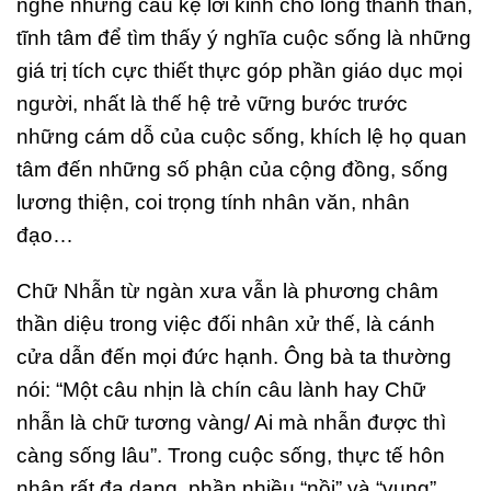
nghe những câu kệ lời kinh cho lòng thanh thản,
tĩnh tâm để tìm thấy ý nghĩa cuộc sống là những
giá trị tích cực thiết thực góp phần giáo dục mọi
người, nhất là thế hệ trẻ vững bước trước
những cám dỗ của cuộc sống, khích lệ họ quan
tâm đến những số phận của cộng đồng, sống
lương thiện, coi trọng tính nhân văn, nhân
đạo…
Chữ Nhẫn từ ngàn xưa vẫn là phương châm
thần diệu trong việc đối nhân xử thế, là cánh
cửa dẫn đến mọi đức hạnh. Ông bà ta thường
nói: “Một câu nhịn là chín câu lành hay Chữ
nhẫn là chữ tương vàng/ Ai mà nhẫn được thì
càng sống lâu”. Trong cuộc sống, thực tế hôn
nhân rất đa dạng, phần nhiều “nồi” và “vung”