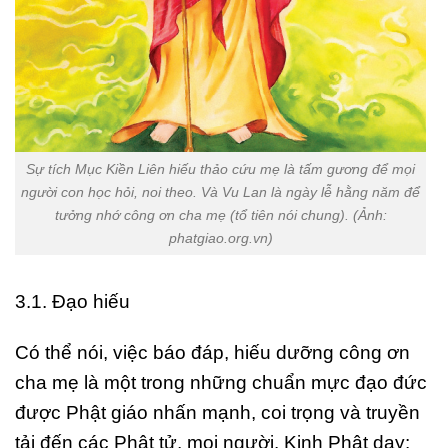
Sự tích Mục Kiền Liên hiếu thảo cứu mẹ là tấm gương để mọi
người con học hỏi, noi theo. Và Vu Lan là ngày lễ hằng năm để
tưởng nhớ công ơn cha mẹ (tổ tiên nói chung). (Ảnh:
phatgiao.org.vn)
3.1. Đạo hiếu
Có thể nói, việc báo đáp, hiếu dưỡng công ơn
cha mẹ là một trong những chuẩn mực đạo đức
được Phật giáo nhấn mạnh, coi trọng và truyền
tải đến các Phật tử, mọi người. Kinh Phật dạy: