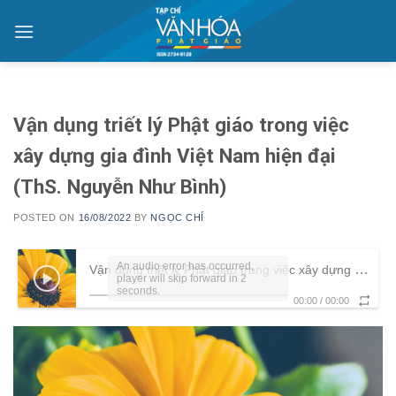
Skip
to
content
Vận dụng triết lý Phật giáo trong việc
xây dựng gia đình Việt Nam hiện đại
(ThS. Nguyễn Như Bình)
POSTED ON
16/08/2022
BY
NGỌC CHÍ
An audio error has occurred,
Vận dụng triết lý Phật giáo trong việc xây dựng gia đình Việt Nam hiện đại (ThS. Nguyễn Như Bình)
player will skip forward in 2
seconds.
00:00
/
00:00