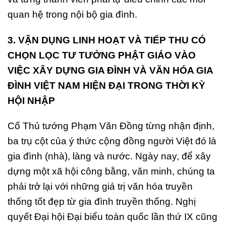
quan hệ trong nội bộ gia đình.
3. VẬN DỤNG LINH HOẠT VÀ TIẾP THU CÓ
CHỌN LỌC TƯ TƯỞNG PHẬT GIÁO VÀO
VIỆC XÂY DỰNG GIA ĐÌNH VÀ VĂN HÓA GIA
ĐÌNH VIỆT NAM HIỆN ĐẠI TRONG THỜI KỲ
HỘI NHẬP
Cố Thủ tướng Phạm Văn Đồng từng nhận định,
ba trụ cột của ý thức cộng đồng người Việt đó là
gia đình (nhà), làng và nước. Ngày nay, để xây
dựng một xã hội công bằng, văn minh, chúng ta
phải trở lại với những giá trị văn hóa truyền
thống tốt đẹp từ gia đình truyền thống. Nghị
quyết Đại hội Đại biểu toàn quốc lần thứ IX cũng