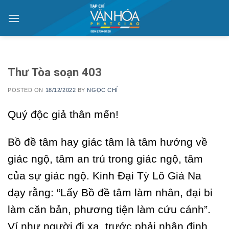
Skip
to
content
Thư Tòa soạn 403
POSTED ON
18/12/2022
BY
NGỌC CHÍ
Quý độc giả thân mến!
Bồ đề tâm hay giác tâm là tâm hướng về
giác ngộ, tâm an trú trong giác ngộ, tâm
của sự giác ngộ. Kinh Đại Tỳ Lô Giá Na
dạy rằng: “Lấy Bồ đề tâm làm nhân, đại bi
làm căn bản, phương tiện làm cứu cánh”.
Ví như người đi xa, trước phải nhận định