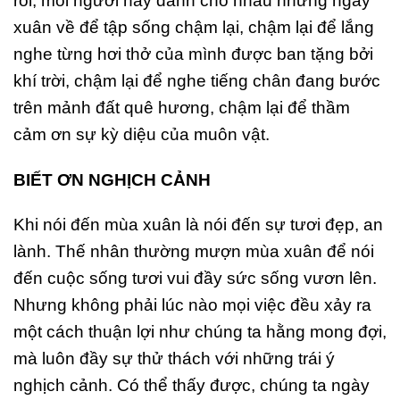
rồi, mỗi người hãy dành cho nhau những ngày
xuân về để tập sống chậm lại, chậm lại để lắng
nghe từng hơi thở của mình được ban tặng bởi
khí trời, chậm lại để nghe tiếng chân đang bước
trên mảnh đất quê hương, chậm lại để thầm
cảm ơn sự kỳ diệu của muôn vật.
BIẾT ƠN NGHỊCH CẢNH
Khi nói đến mùa xuân là nói đến sự tươi đẹp, an
lành. Thế nhân thường mượn mùa xuân để nói
đến cuộc sống tươi vui đầy sức sống vươn lên.
Nhưng không phải lúc nào mọi việc đều xảy ra
một cách thuận lợi như chúng ta hằng mong đợi,
mà luôn đầy sự thử thách với những trái ý
nghịch cảnh. Có thể thấy được, chúng ta ngày