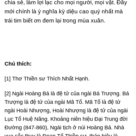
chia sẻ, làm lợi lạc cho mọi người, mọi vật. Đây
mới chính là ý nghĩa kỳ diệu cao quý nhất mà
trái tim biết ơn đem lại trong mùa xuân.
Chú thích:
[1] Thơ Thiền sư Thích Nhất Hạnh.
[2] Ngài Hoàng Bá là đệ tử của ngài Bá Trượng. Bá
Trượng là đệ tử của ngài Mã Tổ. Mã Tổ là đệ tử
ngài Hoài Nhượng, Hoài Nhượng là đệ tử của ngài
Lục Tổ Huệ Năng. Khoảng niên hiệu Đại Trung đời
Đường (847-860), Ngài tịch ở núi Hoàng Bá. Nhà
vua sắc thụy là Đoạn Tế Thiền sư, tháp hiệu là