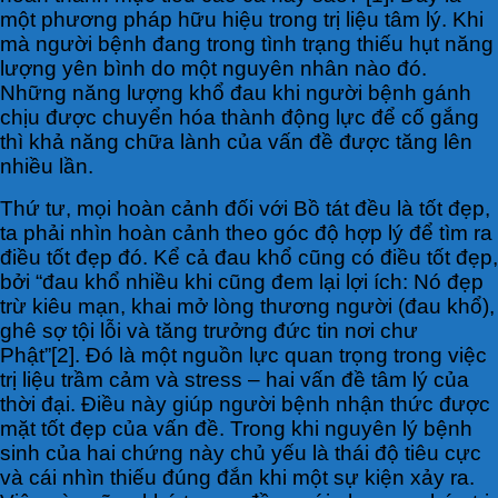
một phương pháp hữu hiệu trong trị liệu tâm lý. Khi
mà người bệnh đang trong tình trạng thiếu hụt năng
lượng yên bình do một nguyên nhân nào đó.
Những năng lượng khổ đau khi người bệnh gánh
chịu được chuyển hóa thành động lực để cố gắng
thì khả năng chữa lành của vấn đề được tăng lên
nhiều lần.
Thứ tư, mọi hoàn cảnh đối với Bồ tát đều là tốt đẹp,
ta phải nhìn hoàn cảnh theo góc độ hợp lý để tìm ra
điều tốt đẹp đó. Kể cả đau khổ cũng có điều tốt đẹp,
bởi “đau khổ nhiều khi cũng đem lại lợi ích: Nó đẹp
trừ kiêu mạn, khai mở lòng thương người (đau khổ),
ghê sợ tội lỗi và tăng trưởng đức tin nơi chư
Phật”[2]. Đó là một nguồn lực quan trọng trong việc
trị liệu trầm cảm và stress – hai vấn đề tâm lý của
thời đại. Điều này giúp người bệnh nhận thức được
mặt tốt đẹp của vấn đề. Trong khi nguyên lý bệnh
sinh của hai chứng này chủ yếu là thái độ tiêu cực
và cái nhìn thiếu đúng đắn khi một sự kiện xảy ra.