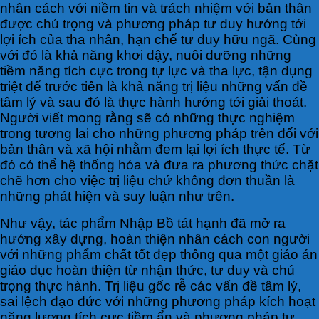
nhân cách với niềm tin và trách nhiệm với bản thân
được chú trọng và phương pháp tư duy hướng tới
lợi ích của tha nhân, hạn chế tư duy hữu ngã. Cùng
với đó là khả năng khơi dậy, nuôi dưỡng những
tiềm năng tích cực trong tự lực và tha lực, tận dụng
triệt để trước tiên là khả năng trị liệu những vấn đề
tâm lý và sau đó là thực hành hướng tới giải thoát.
Người viết mong rằng sẽ có những thực nghiệm
trong tương lai cho những phương pháp trên đối với
bản thân và xã hội nhằm đem lại lợi ích thực tế. Từ
đó có thể hệ thống hóa và đưa ra phương thức chặt
chẽ hơn cho việc trị liệu chứ không đơn thuần là
những phát hiện và suy luận như trên.
Như vậy, tác phẩm Nhập Bồ tát hạnh đã mở ra
hướng xây dựng, hoàn thiện nhân cách con người
với những phẩm chất tốt đẹp thông qua một giáo án
giáo dục hoàn thiện từ nhận thức, tư duy và chú
trọng thực hành. Trị liệu gốc rễ các vấn đề tâm lý,
sai lệch đạo đức với những phương pháp kích hoạt
năng lượng tích cực tiềm ẩn và phương pháp tư