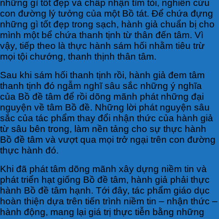
những gì tốt đẹp và chấp nhận tìm tòi, nghiên cứu
con đường lý tưởng của một Bồ tát. Để chứa đựng
những gì tốt đẹp trong sạch, hành giả chuẩn bị cho
mình một bể chứa thanh tịnh từ thân đến tâm. Vì
vậy, tiếp theo là thực hành sám hối nhằm tiêu trừ
mọi tội chướng, thanh thịnh thân tâm.
Sau khi sám hối thanh tịnh rồi, hành giả đem tâm
thanh tịnh đó ngẫm nghĩ sâu sắc những ý nghĩa
của Bồ đề tâm để rồi dõng mãnh phát những đại
nguyện về tâm Bồ đề. Những lời phát nguyện sâu
sắc của tác phẩm thay đổi nhận thức của hành giả
từ sâu bên trong, làm nền tảng cho sự thực hành
Bồ đề tâm và vượt qua mọi trở ngại trên con đường
thực hành đó.
Khi đã phát tâm dõng mãnh xây dựng niềm tin và
phát triển hạt giống Bồ đề tâm, hành giả phải thực
hành Bồ đề tâm hạnh. Tới đây, tác phẩm giáo dục
hoàn thiện dựa trên tiến trình niềm tin – nhận thức –
hành động, mang lại giá trị thực tiễn bằng những