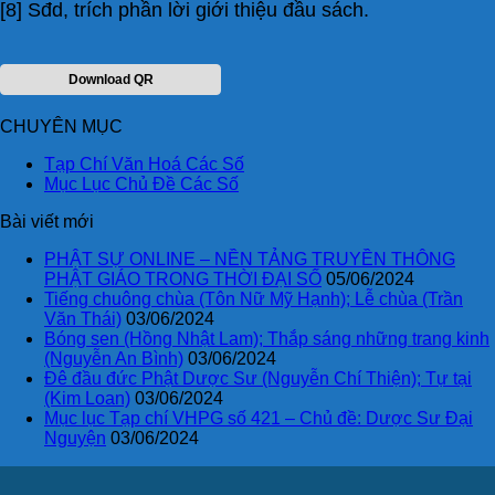
[8] Sđd, trích phần lời giới thiệu đầu sách.
Download QR
CHUYÊN MỤC
Tạp Chí Văn Hoá Các Số
Mục Lục Chủ Đề Các Số
Bài viết mới
PHẬT SỰ ONLINE – NỀN TẢNG TRUYỀN THÔNG
PHẬT GIÁO TRONG THỜI ĐẠI SỐ
05/06/2024
Tiếng chuông chùa (Tôn Nữ Mỹ Hạnh); Lễ chùa (Trần
Văn Thái)
03/06/2024
Bóng sen (Hồng Nhật Lam); Thắp sáng những trang kinh
(Nguyễn An Bình)
03/06/2024
Đê đầu đức Phật Dược Sư (Nguyễn Chí Thiện); Tự tại
(Kim Loan)
03/06/2024
Mục lục Tạp chí VHPG số 421 – Chủ đề: Dược Sư Đại
Nguyện
03/06/2024