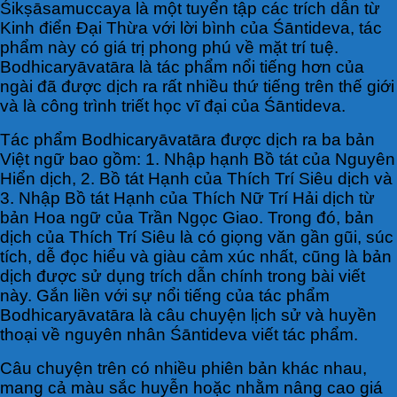
Śikṣāsamuccaya là một tuyển tập các trích dẫn từ
Kinh điển Đại Thừa với lời bình của Śāntideva, tác
phẩm này có giá trị phong phú về mặt trí tuệ.
Bodhicaryāvatāra là tác phẩm nổi tiếng hơn của
ngài đã được dịch ra rất nhiều thứ tiếng trên thế giới
và là công trình triết học vĩ đại của Śāntideva.
Tác phẩm Bodhicaryāvatāra được dịch ra ba bản
Việt ngữ bao gồm: 1. Nhập hạnh Bồ tát của Nguyên
Hiển dịch, 2. Bồ tát Hạnh của Thích Trí Siêu dịch và
3. Nhập Bồ tát Hạnh của Thích Nữ Trí Hải dịch từ
bản Hoa ngữ của Trần Ngọc Giao. Trong đó, bản
dịch của Thích Trí Siêu là có giọng văn gần gũi, súc
tích, dễ đọc hiểu và giàu cảm xúc nhất, cũng là bản
dịch được sử dụng trích dẫn chính trong bài viết
này. Gắn liền với sự nổi tiếng của tác phẩm
Bodhicaryāvatāra là câu chuyện lịch sử và huyền
thoại về nguyên nhân Śāntideva viết tác phẩm.
Câu chuyện trên có nhiều phiên bản khác nhau,
mang cả màu sắc huyễn hoặc nhằm nâng cao giá