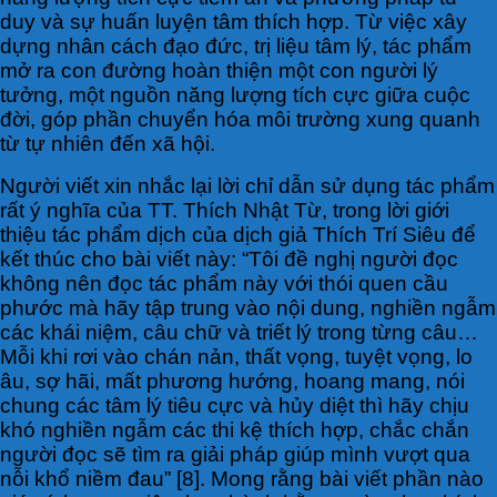
duy và sự huấn luyện tâm thích hợp. Từ việc xây
dựng nhân cách đạo đức, trị liệu tâm lý, tác phẩm
mở ra con đường hoàn thiện một con người lý
tưởng, một nguồn năng lượng tích cực giữa cuộc
đời, góp phần chuyển hóa môi trường xung quanh
từ tự nhiên đến xã hội.
Người viết xin nhắc lại lời chỉ dẫn sử dụng tác phẩm
rất ý nghĩa của TT. Thích Nhật Từ, trong lời giới
thiệu tác phẩm dịch của dịch giả Thích Trí Siêu để
kết thúc cho bài viết này: “Tôi đề nghị người đọc
không nên đọc tác phẩm này với thói quen cầu
phước mà hãy tập trung vào nội dung, nghiền ngẫm
các khái niệm, câu chữ và triết lý trong từng câu…
Mỗi khi rơi vào chán nản, thất vọng, tuyệt vọng, lo
âu, sợ hãi, mất phương hướng, hoang mang, nói
chung các tâm lý tiêu cực và hủy diệt thì hãy chịu
khó nghiền ngẫm các thi kệ thích hợp, chắc chắn
người đọc sẽ tìm ra giải pháp giúp mình vượt qua
nỗi khổ niềm đau” [8]. Mong rằng bài viết phần nào