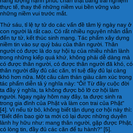
năng lượng hạnh phúc chân thật bằng trải nghiệm
thực tế, thay thế những niềm vui bền vững vào
những niềm vui trước mắt.
Thứ sáu, tỉ lệ tự tử do các vấn đề tâm lý ngày nay ở
con người là rất cao. Có rất nhiều nguyên nhân dẫn
đến tự tử, kết thúc sinh mạng. Tác phẩm xây dựng
niềm tin vào sự quý báu của thân người. Thân
người có được là do sự hội tụ của nhiều nhân lành
trong những kiếp quá khứ, không phải dễ dàng mà
có được thân người, có được thân người đã khó, có
thân người đầy đủ các căn, trí tuệ đầy đủ lại càng
khó hơn nữa. Một câu cảm thán giàu cảm xúc trong
tác phẩm diễn tả ý nghĩa này: “Ôi! Từ đây cuộc đời
ta đầy ý nghĩa, ta không được bỏ lỡ cơ hội làm
người. Ngay ngày hôm nay đây, ta được sinh ra
trong gia đình của Phật và làm con trai của Phật”
[4]. Vì nếu từ bỏ, không biết tận dụng cơ hội này thì:
“Biết đến bao giờ ta mới có lại được những duyên
lành hy hữu như: mang thân người, gặp được Phật,
có lòng tin, đầy đủ các căn để tu hành?” [5].