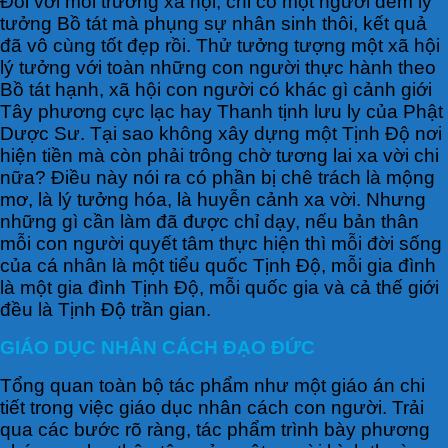
Đối với môi trường xã hội, chỉ có một người đem lý
tưởng Bồ tát mà phụng sự nhân sinh thôi, kết quả
đã vô cùng tốt đẹp rồi. Thử tưởng tượng một xã hội
lý tưởng với toàn những con người thực hành theo
Bồ tát hạnh, xã hội con người có khác gì cảnh giới
Tây phương cực lạc hay Thanh tịnh lưu ly của Phật
Dược Sư. Tại sao không xây dựng một Tịnh Độ nơi
hiện tiền mà còn phải trông chờ tương lai xa vời chi
nữa? Điều này nói ra có phần bị chê trách là mộng
mơ, là lý tưởng hóa, là huyễn cảnh xa vời. Nhưng
những gì cần làm đã được chỉ dạy, nếu bản thân
mỗi con người quyết tâm thực hiện thì mỗi đời sống
của cá nhân là một tiểu quốc Tịnh Độ, mỗi gia đình
là một gia đình Tịnh Độ, mỗi quốc gia và cả thế giới
đều là Tịnh Độ trần gian.
GIÁO DỤC NHÂN CÁCH ĐẠO ĐỨC
Tổng quan toàn bộ tác phẩm như một giáo án chi
tiết trong việc giáo dục nhân cách con người. Trải
qua các bước rõ ràng, tác phẩm trình bày phương