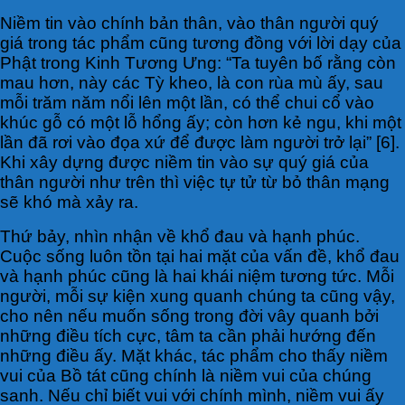
Niềm tin vào chính bản thân, vào thân người quý
giá trong tác phẩm cũng tương đồng với lời dạy của
Phật trong Kinh Tương Ưng: “Ta tuyên bố rằng còn
mau hơn, này các Tỳ kheo, là con rùa mù ấy, sau
mỗi trăm năm nổi lên một lần, có thể chui cổ vào
khúc gỗ có một lỗ hổng ấy; còn hơn kẻ ngu, khi một
lần đã rơi vào đọa xứ để được làm người trở lại” [6].
Khi xây dựng được niềm tin vào sự quý giá của
thân người như trên thì việc tự tử từ bỏ thân mạng
sẽ khó mà xảy ra.
Thứ bảy, nhìn nhận về khổ đau và hạnh phúc.
Cuộc sống luôn tồn tại hai mặt của vấn đề, khổ đau
và hạnh phúc cũng là hai khái niệm tương tức. Mỗi
người, mỗi sự kiện xung quanh chúng ta cũng vậy,
cho nên nếu muốn sống trong đời vây quanh bởi
những điều tích cực, tâm ta cần phải hướng đến
những điều ấy. Mặt khác, tác phẩm cho thấy niềm
vui của Bồ tát cũng chính là niềm vui của chúng
sanh. Nếu chỉ biết vui với chính mình, niềm vui ấy