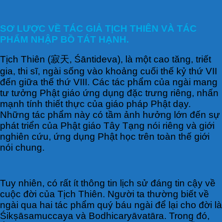
SƠ LƯỢC VỀ TÁC GIẢ TỊCH THIÊN VÀ TÁC
PHẨM NHẬP BỒ TÁT HẠNH.
Tịch Thiên (寂天, Śāntideva), là một cao tăng, triết
gia, thi sĩ, ngài sống vào khoảng cuối thế kỷ thứ VII
đến giữa thế thứ VIII. Các tác phẩm của ngài mang
tư tưởng Phật giáo ứng dụng đặc trưng riêng, nhấn
mạnh tính thiết thực của giáo pháp Phật dạy.
Những tác phẩm này có tầm ảnh hưởng lớn đến sự
phát triển của Phật giáo Tây Tạng nói riêng và giới
nghiên cứu, ứng dụng Phật học trên toàn thế giới
nói chung.
Tuy nhiên, có rất ít thông tin lịch sử đáng tin cậy về
cuộc đời của Tịch Thiên. Người ta thường biết về
ngài qua hai tác phẩm quý báu ngài để lại cho đời là
Śikṣāsamuccaya và Bodhicaryāvatāra. Trong đó,