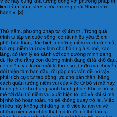
Việc này cũng khá tương đồng với phương pháp trị
liệu trầm cảm, stress của trường phái Nhận thức
hành vi [3].
Thứ năm, phương pháp tự kỷ ám thị. Trong quá
trình tu tập và cuộc sống, có rất nhiều yếu tố chi
phối bản thân, đặc biệt là những niềm vui trước mắt.
Những niềm vui này làm cho hành giả si mê, xao
lãng, có tâm lý so sánh với con đường mình đang
di. Họ cho rằng con đường mình đang đi là khổ đau,
còn niềm vui trước mắt là thực sự, từ đó mà chuyển
đổi thiện tâm ban đầu, rồi gặp các vấn đề. Vì vậy,
phải tích cực tự tạo động lực cho bản thân, bằng
cách quán tưởng niềm vui của việc từ bỏ si mê hay
hạnh phúc khi chúng sanh hạnh phúc. Khi từ bỏ si
mê tới đâu thì niềm vui xuất hiện tới đó và khi si mê
bị nhổ bỏ hoàn toàn, nó sẽ không quay trở lại. Việc
trị liệu này không chỉ dừng lại ở việc tự ám thị về
những niềm vui chân thật mà từ đó có thể tạo ra