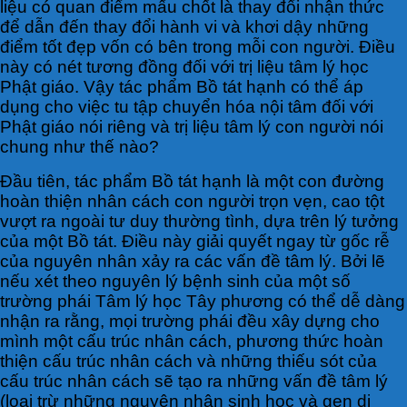
liệu có quan điểm mấu chốt là thay đổi nhận thức
để dẫn đến thay đổi hành vi và khơi dậy những
điểm tốt đẹp vốn có bên trong mỗi con người. Điều
này có nét tương đồng đối với trị liệu tâm lý học
Phật giáo. Vậy tác phẩm Bồ tát hạnh có thể áp
dụng cho việc tu tập chuyển hóa nội tâm đối với
Phật giáo nói riêng và trị liệu tâm lý con người nói
chung như thế nào?
Đầu tiên, tác phẩm Bồ tát hạnh là một con đường
hoàn thiện nhân cách con người trọn vẹn, cao tột
vượt ra ngoài tư duy thường tình, dựa trên lý tưởng
của một Bồ tát. Điều này giải quyết ngay từ gốc rễ
của nguyên nhân xảy ra các vấn đề tâm lý. Bởi lẽ
nếu xét theo nguyên lý bệnh sinh của một số
trường phái Tâm lý học Tây phương có thể dễ dàng
nhận ra rằng, mọi trường phái đều xây dựng cho
mình một cấu trúc nhân cách, phương thức hoàn
thiện cấu trúc nhân cách và những thiếu sót của
cấu trúc nhân cách sẽ tạo ra những vấn đề tâm lý
(loại trừ những nguyên nhân sinh học và gen di