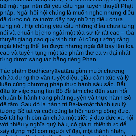
bẽ mặt ngài nên đã yêu cầu ngài tuyên thuyết Phật
pháp. Ngài hỏi hội chúng là muốn nghe những điều
đã được nói ra trước đây hay những điều chưa
từng nói. Hội chúng yêu cầu những điều chưa từng
nói và chuẩn bị cho ngài một tòa sư tử rất cao – tòa
thuyết giảng cao quý vinh dự. Ai cũng tưởng rằng
ngài không thể lên được nhưng ngài đã bay lên tòa
cao và tuyên tụng một tác phẩm thơ ca vĩ đại nhất
từng được sáng tác bằng tiếng Phạn.
Tác phẩm Bodhicaryāvatāra gồm mười chương
chứa đựng thơ văn tuyệt diệu, giàu cảm xúc và lý
luận cùng phương pháp thực hành sâu sắc. Bắt
đầu từ việc xưng tán Bồ đề tâm cho đến sám hối
chuẩn bị hành trang phát nguyện và thực hành Bồ
đề tâm. Sau đó là hành trì Ba-la-mật thành tựu lý
tưởng Bồ tát và cuối cùng là hồi hướng công đức.
Bồ tát hạnh còn ẩn chứa một triết lý đạo đức xã hội
với nhiều ý nghĩa quý báu, có giá trị thiết thực để
xây dựng một con người vĩ đại, một thánh nhân,