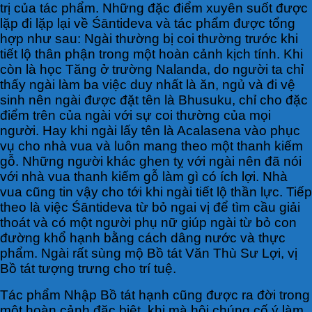
trị của tác phẩm. Những đặc điểm xuyên suốt được
lặp đi lặp lại về Śāntideva và tác phẩm được tổng
hợp như sau: Ngài thường bị coi thường trước khi
tiết lộ thân phận trong một hoàn cảnh kịch tính. Khi
còn là học Tăng ở trường Nalanda, do người ta chỉ
thấy ngài làm ba việc duy nhất là ăn, ngủ và đi vệ
sinh nên ngài được đặt tên là Bhusuku, chỉ cho đặc
điểm trên của ngài với sự coi thường của mọi
người. Hay khi ngài lấy tên là Acalasena vào phục
vụ cho nhà vua và luôn mang theo một thanh kiếm
gỗ. Những người khác ghen tỵ với ngài nên đã nói
với nhà vua thanh kiếm gỗ làm gì có ích lợi. Nhà
vua cũng tin vậy cho tới khi ngài tiết lộ thần lực. Tiếp
theo là việc Śāntideva từ bỏ ngai vị để tìm cầu giải
thoát và có một người phụ nữ giúp ngài từ bỏ con
đường khổ hạnh bằng cách dâng nước và thực
phẩm. Ngài rất sùng mộ Bồ tát Văn Thù Sư Lợi, vị
Bồ tát tượng trưng cho trí tuệ.
Tác phẩm Nhập Bồ tát hạnh cũng được ra đời trong
một hoàn cảnh đặc biệt, khi mà hội chúng cố ý làm