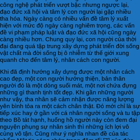
công nghệ phát triển vượt bậc nhưng ngược lại,
đạo đức xã hội và tâm lý con người lại gặp nhiều
tha hóa. Ngày càng có nhiều vấn đề tâm lý xuất
hiện với mức độ ngày càng nghiêm trọng, các vấn
đề vi phạm pháp luật và đạo đức xã hội cũng ngày
càng nhiều hơn. Chung quy lại, con người của thời
đại đang quá tập trung xây dựng phát triển đời sống
vật chất mà đời sống bị ô nhiễm từ thế giới xung
quanh cho đến tâm lý, nhân cách con người.
Khi đã định hướng xây dựng được một nhân cách
cao đẹp, một con người hướng thiện, bản thân
người đó là một dòng suối mát, một nơi chứa đựng
những gì thanh tịnh tốt đẹp. Khi gần những người
như vậy, tha nhân sẽ cảm nhận được năng lượng
yên bình tỏa ra một cách chân thật. Đó mới chỉ là sự
tiếp xúc hay ở gần với cá nhân người sống và tu tập
theo Bồ tát hạnh, huống hồ người này còn đem đại
nguyện phụng sự nhân sinh thì những ích lợi vô
cùng vô tận. Cũng như ý nghĩa nhan đề của tác