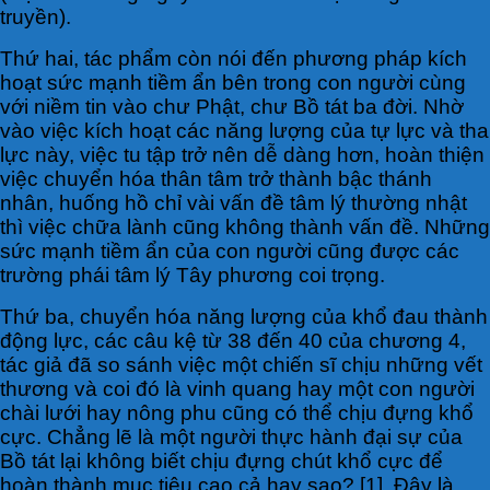
truyền).
Thứ hai, tác phẩm còn nói đến phương pháp kích
hoạt sức mạnh tiềm ẩn bên trong con người cùng
với niềm tin vào chư Phật, chư Bồ tát ba đời. Nhờ
vào việc kích hoạt các năng lượng của tự lực và tha
lực này, việc tu tập trở nên dễ dàng hơn, hoàn thiện
việc chuyển hóa thân tâm trở thành bậc thánh
nhân, huống hồ chỉ vài vấn đề tâm lý thường nhật
thì việc chữa lành cũng không thành vấn đề. Những
sức mạnh tiềm ẩn của con người cũng được các
trường phái tâm lý Tây phương coi trọng.
Thứ ba, chuyển hóa năng lượng của khổ đau thành
động lực, các câu kệ từ 38 đến 40 của chương 4,
tác giả đã so sánh việc một chiến sĩ chịu những vết
thương và coi đó là vinh quang hay một con người
chài lưới hay nông phu cũng có thể chịu đựng khổ
cực. Chẳng lẽ là một người thực hành đại sự của
Bồ tát lại không biết chịu đựng chút khổ cực để
hoàn thành mục tiêu cao cả hay sao? [1]. Đây là