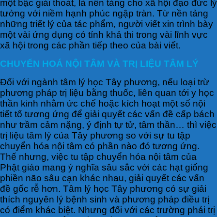
một bậc giải thoát, là nền tảng cho xã hội đạo đức lý
tưởng với niềm hạnh phúc ngập tràn. Từ nền tảng
những triết lý của tác phẩm, người viết xin trình bày
một vài ứng dụng có tính khả thi trong vài lĩnh vực
xã hội trong các phần tiếp theo của bài viết.
CHUYỂN HOÁ NỘI TÂM VÀ TRỊ LIỆU TÂM LÝ
Đối với ngành tâm lý học Tây phương, nếu loại trừ
phương pháp trị liệu bằng thuốc, liên quan tới y học
thần kinh nhằm ức chế hoặc kích hoạt một số nội
tiết tố tương ứng để giải quyết các vấn đề cấp bách
như trầm cảm nặng, ý định tự tử, tâm thần… thì việc
trị liệu tâm lý của Tây phương so với sự tu tập
chuyển hóa nội tâm có phần nào đó tương ứng.
Thế nhưng, việc tu tập chuyển hóa nội tâm của
Phật giáo mang ý nghĩa sâu sắc với các hạt giống
phiền não sâu cạn khác nhau, giải quyết các vấn
đề gốc rễ hơn. Tâm lý học Tây phương có sự giải
thích nguyên lý bệnh sinh và phương pháp điều trị
có điểm khác biệt. Nhưng đối với các trường phái trị