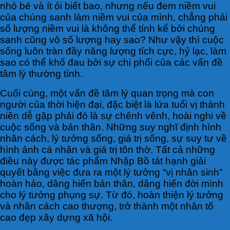
nhỏ bé và ít ỏi biết bao, nhưng nếu đem niềm vui
của chúng sanh làm niềm vui của mình, chẳng phải
số lượng niềm vui là không thể tính kể bởi chúng
sanh cũng vô số lượng hay sao? Như vậy thì cuộc
sống luôn tràn đầy năng lượng tích cực, hỷ lạc, làm
sao có thể khổ đau bởi sự chi phối của các vấn đề
tâm lý thường tình.
Cuối cùng, một vấn đề tâm lý quan trọng mà con
người của thời hiện đại, đặc biệt là lứa tuổi vị thành
niên dễ gặp phải đó là sự chênh vênh, hoài nghi về
cuộc sống và bản thân. Những suy nghĩ định hình
nhân cách, lý tưởng sống, giá trị sống, sự suy tư về
hình ảnh cá nhân và giá trị tôn thờ. Tất cả những
điều này được tác phẩm Nhập Bồ tát hạnh giải
quyết bằng việc đưa ra một lý tưởng “vị nhân sinh”
hoàn hảo, dâng hiến bản thân, dâng hiến đời mình
cho lý tưởng phụng sự. Từ đó, hoàn thiện lý tưởng
và nhân cách cao thượng, trở thành một nhân tố
cao đẹp xây dựng xã hội.