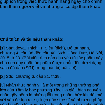
giúp ích trong việc thực hành hằng ngày cho chính
bản thân người viết và những ai có dịp tham khảo.
Chú thích và tài liệu tham khảo:
[1] Śāntideva, Thích Trí Siêu (dịch), Bồ tát hạnh,
chương 4, câu 38 đến câu 40, Nxb. Hồng Đức, Hà Nội,
2015, tr.23. (Bài viết trích dẫn chủ yếu từ tác phẩm này,
cho nên duy nhất tác phẩm được nhắc đến dưới dạng
sách đã dẫn (Sđd) trong toàn bộ bài viết)
[2] Sđd, chương 6, câu 21, tr.39.
[3] Nhận thức hành vi là một trong những trường phái
lớn của Tâm lý học phương Tây. Họ giải thích nguyên
nhân gây bệnh là những lỗi trong nhận thức khi đối mặt
với vấn đề tạo ra “sự kiện gây stress” và phương pháp
của họ cũng là từng bước thay đổi nhận thức cho bệnh