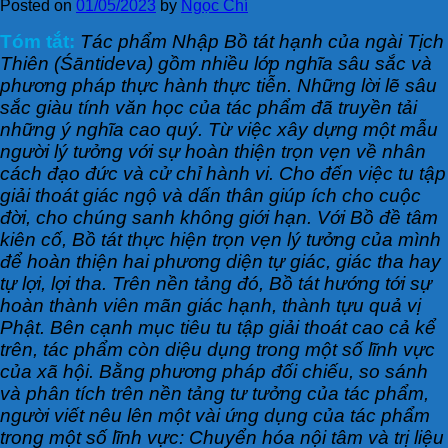
Posted on
01/05/2023
by
Ngọc Chí
Tóm tắt:
Tác phẩm Nhập Bồ tát hạnh của ngài Tịch
Thiên (Śāntideva) gồm nhiều lớp nghĩa sâu sắc và
phương pháp thực hành thực tiễn. Những lời lẽ sâu
sắc giàu tính văn học của tác phẩm đã truyền tải
những ý nghĩa cao quý. Từ việc xây dựng một mẫu
người lý tưởng với sự hoàn thiện trọn vẹn về nhân
cách đạo đức và cử chỉ hành vi. Cho đến việc tu tập
giải thoát giác ngộ và dấn thân giúp ích cho cuộc
đời, cho chúng sanh không giới hạn. Với Bồ đề tâm
kiên cố, Bồ tát thực hiện trọn vẹn lý tưởng của mình
để hoàn thiện hai phương diện tự giác, giác tha hay
tự lợi, lợi tha. Trên nền tảng đó, Bồ tát hướng tới sự
hoàn thành viên mãn giác hạnh, thành tựu quả vị
Phật. Bên cạnh mục tiêu tu tập giải thoát cao cả kể
trên, tác phẩm còn diệu dụng trong một số lĩnh vực
của xã hội. Bằng phương pháp đối chiếu, so sánh
và phân tích trên nền tảng tư tưởng của tác phẩm,
người viết nêu lên một vài ứng dụng của tác phẩm
trong một số lĩnh vực: Chuyển hóa nội tâm và trị liệu