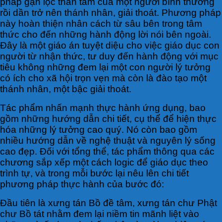
pháp gạn lọc thân tâm của một người bình thường
rồi dần trở nên thánh nhân, giải thoát. Phương pháp
này hoàn thiện nhân cách từ sâu bên trong tâm
thức cho đến những hành động lời nói bên ngoài.
Đây là một giáo án tuyệt diệu cho việc giáo dục con
người từ nhận thức, tư duy đến hành động với mục
tiêu không những đem lại một con người lý tưởng
có ích cho xã hội trọn vẹn mà còn là đào tạo một
thánh nhân, một bậc giải thoát.
Tác phẩm nhấn mạnh thực hành ứng dụng, bao
gồm những hướng dẫn chi tiết, cụ thể để hiện thực
hóa những lý tưởng cao quý. Nó còn bao gồm
nhiều hướng dẫn về nghệ thuật và nguyên lý sống
cao đẹp. Đối với tổng thể, tác phẩm thông qua các
chương sắp xếp một cách logic để giáo dục theo
trình tự, và trong mỗi bước lại nêu lên chi tiết
phương pháp thực hành của bước đó:
Đầu tiên là xưng tán Bồ đề tâm, xưng tán chư Phật
chư Bồ tát nhằm đem lại niềm tin mãnh liệt vào