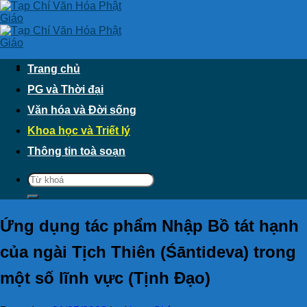
Skip
to
content
Trang chủ
PG và Thời đại
Văn hóa và Đời sống
Khoa học và Triết lý
Thông tin toà soạn
Ứng dụng tác phẩm Nhập Bồ tát hạnh
của ngài Tịch Thiên (Śāntideva) trong
một số lĩnh vực (Tịnh Đạo)