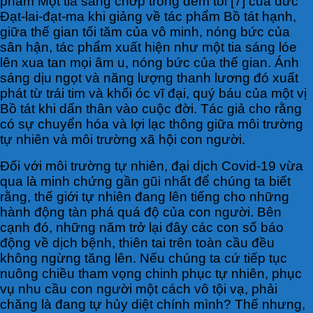
phẩm Một tia sáng chớp trong đêm tối [7] của đức
Đạt-lai-đạt-ma khi giảng về tác phẩm Bồ tát hạnh,
giữa thế gian tối tăm của vô minh, nóng bức của
sân hận, tác phẩm xuất hiện như một tia sáng lóe
lên xua tan mọi âm u, nóng bức của thế gian. Ánh
sáng dịu ngọt và năng lượng thanh lương đó xuất
phát từ trái tim và khối óc vĩ đại, quý báu của một vị
Bồ tát khi dấn thân vào cuộc đời. Tác giả cho rằng
có sự chuyển hóa và lợi lạc thông giữa môi trường
tự nhiên và môi trường xã hội con người.
Đối với môi trường tự nhiên, đại dịch Covid-19 vừa
qua là minh chứng gần gũi nhất để chúng ta biết
rằng, thế giới tự nhiên đang lên tiếng cho những
hành động tàn phá quá độ của con người. Bên
cạnh đó, những năm trở lại đây các con số báo
động về dịch bệnh, thiên tai trên toàn cầu đều
không ngừng tăng lên. Nếu chúng ta cứ tiếp tục
nuông chiều tham vọng chinh phục tự nhiên, phục
vụ nhu cầu con người một cách vô tội vạ, phải
chăng là đang tự hủy diệt chính mình? Thế nhưng,