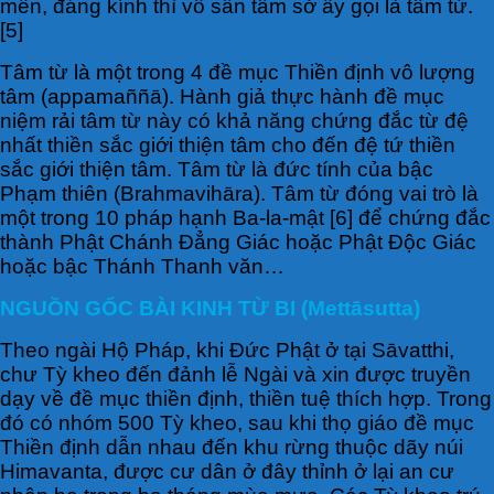
mến, đáng kính thì vô sân tâm sở ấy gọi là tâm từ.
[5]
Tâm từ là một trong 4 đề mục Thiền định vô lượng
tâm (appamaññā). Hành giả thực hành đề mục
niệm rải tâm từ này có khả năng chứng đắc từ đệ
nhất thiền sắc giới thiện tâm cho đến đệ tứ thiền
sắc giới thiện tâm. Tâm từ là đức tính của bậc
Phạm thiên (Brahmavihāra). Tâm từ đóng vai trò là
một trong 10 pháp hạnh Ba-la-mật [6] để chứng đắc
thành Phật Chánh Đẳng Giác hoặc Phật Ðộc Giác
hoặc bậc Thánh Thanh văn…
NGUỒN GỐC BÀI KINH TỪ BI (Mettāsutta)
Theo ngài Hộ Pháp, khi Đức Phật ở tại Sāvatthi,
chư Tỳ kheo đến đảnh lễ Ngài và xin được truyền
dạy về đề mục thiền định, thiền tuệ thích hợp. Trong
đó có nhóm 500 Tỳ kheo, sau khi thọ giáo đề mục
Thiền định dẫn nhau đến khu rừng thuộc dãy núi
Himavanta, được cư dân ở đây thỉnh ở lại an cư