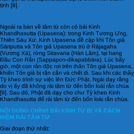
tịnh [8].
Ngoài ra bàn về tâm từ còn có bài Kinh
Khandhasutta (Upasena): trong Kinh Tương Ưng,
Thiên Sáu Xứ, Kinh Upasena đề cập khi Tôn giả
Sāriputta và Tôn giả Upasena trú ở Rājagaha
(Vương Xá), rừng Sitavana (Hàn Lâm), tại hang
Ðầu Con Rắn (Sappapon-dikapabbāra). Lúc bấy
giờ, một con rắn độc rơi trên thân Tôn giả Upasena,
khiến Tôn giả bị rắn cắn và chết đi. Sau khi các thầy
Tỳ kheo trình sự việc lên Đức Phật, Ngài dạy rằng
do vị ấy đã không rải tâm từ đến bốn loài rắn chúa
[9]. Sau đó, Phật đã dạy cho chư Tỳ kheo Kinh
Khandhasutta để rải tâm từ đến bốn loài rắn chúa.
NỘI DUNG CHÍNH BÀI KINH TỪ BI VÀ CÁCH
NIỆM RẢI TÂM TỪ
Giai đoạn thứ nhất: