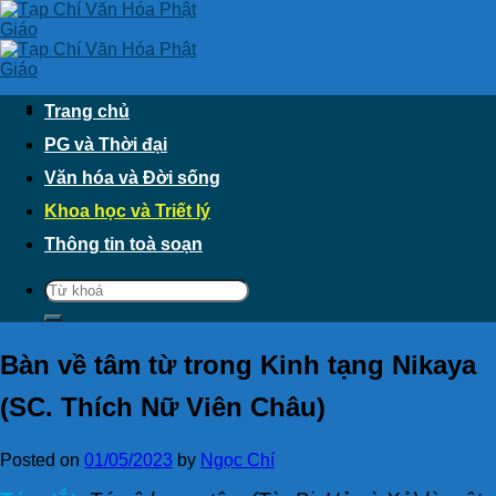
Skip
to
content
Trang chủ
PG và Thời đại
Văn hóa và Đời sống
Khoa học và Triết lý
Thông tin toà soạn
Bàn về tâm từ trong Kinh tạng Nikaya
(SC. Thích Nữ Viên Châu)
Posted on
01/05/2023
by
Ngọc Chí