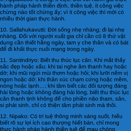
hành pháp hành thiền định, thiền tuệ, ít công việc
chừng nào tốt chừng ấy; vì ít công việc thì mới có
nhiều thời gian thực hành.
10. Sallahukavutti: Đời sống nhẹ nhàng; đi lại nhẹ
nhàng. Đối với người xuất gia chỉ cần có 8 thứ vật
dụng cần thiết hằng ngày, tam y che thân và có bát
để đi khất thực nuôi mạng trong ngày.
11. Santindriyo: Biết thu thúc lục căn. Khi mắt thấy
sắc đẹp hoặc xấu; khi tai nghe âm thanh hay hoặc
dở; khi mũi ngửi mùi thơm hoặc hôi; khi lưỡi nếm vị
ngon hoặc dở; khi thân xúc chạm cứng hoặc mềm,
nóng hoặc lạnh…; khi tâm biết các đối tượng đáng
hài lòng hoặc không đáng hài lòng, biết thu thúc lục
căn thanh tịnh không để cho phiền não tham, sân,
si phát sinh, chỉ có thiện tâm phát sinh mà thôi.
12. Nipako: Có trí tuệ thông minh sáng suốt, hiểu
biết rõ sự lợi ích cao thượng Niết bàn, chỉ mong
thực hành pháp hành thiền tuệ để mau chóng