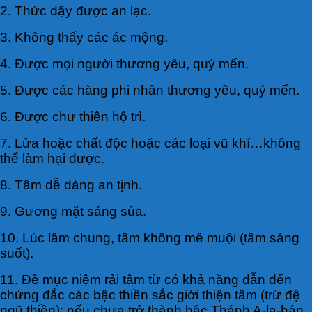
2. Thức dậy được an lạc.
3. Không thấy các ác mộng.
4. Ðược mọi người thương yêu, quý mến.
5. Ðược các hàng phi nhân thương yêu, quý mến.
6. Ðược chư thiên hộ trì.
7. Lửa hoặc chất độc hoặc các loại vũ khí…không
thể làm hại được.
8. Tâm dễ dàng an tịnh.
9. Gương mặt sáng sủa.
10. Lúc lâm chung, tâm không mê muội (tâm sáng
suốt).
11. Ðề mục niệm rải tâm từ có khả năng dẫn đến
chứng đắc các bậc thiền sắc giới thiện tâm (trừ đệ
ngũ thiền); nếu chưa trở thành bậc Thánh A-la-hán