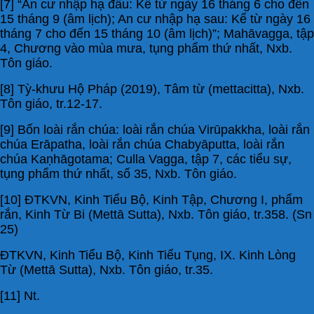
[7] “An cư nhập hạ đầu: Kể từ ngày 16 tháng 6 cho đến
15 tháng 9 (âm lịch); An cư nhập hạ sau: Kể từ ngày 16
tháng 7 cho đến 15 tháng 10 (âm lịch)”; Mahāvagga, tập
4, Chương vào mùa mưa, tụng phẩm thứ nhất, Nxb.
Tôn giáo.
[8] Tỳ-khưu Hộ Pháp (2019), Tâm từ (mettacitta), Nxb.
Tôn giáo, tr.12-17.
[9] Bốn loài rắn chúa: loài rắn chúa Virūpakkha, loài rắn
chúa Erāpatha, loài rắn chúa Chabyāputta, loài rắn
chúa Kaṇhāgotama; Culla Vagga, tập 7, các tiểu sự,
tụng phẩm thứ nhất, số 35, Nxb. Tôn giáo.
[10] ĐTKVN, Kinh Tiểu Bộ, Kinh Tập, Chương I, phẩm
rắn, Kinh Từ Bi (Mettā Sutta), Nxb. Tôn giáo, tr.358. (Sn
25)
ĐTKVN, Kinh Tiểu Bộ, Kinh Tiểu Tụng, IX. Kinh Lòng
Từ (Mettā Sutta), Nxb. Tôn giáo, tr.35.
[11] Nt.