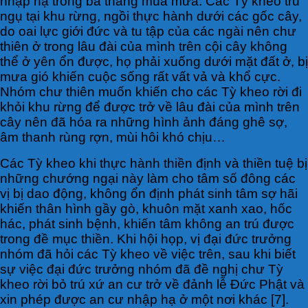
nhập hạ trong ba tháng mùa mưa. Các Tỳ kheo trú
ngụ tại khu rừng, ngồi thực hành dưới các gốc cây,
do oai lực giới đức và tu tập của các ngài nên chư
thiên ở trong lâu đài của mình trên cội cây không
thể ở yên ổn được, họ phải xuống dưới mặt đất ở, bị
mưa gió khiến cuộc sống rất vất vả và khổ cực.
Nhóm chư thiên muốn khiến cho các Tỳ kheo rời đi
khỏi khu rừng để được trở về lâu đài của mình trên
cây nên đã hóa ra những hình ảnh đáng ghê sợ,
âm thanh rùng rợn, mùi hôi khó chịu…
Các Tỳ kheo khi thực hành thiền định và thiền tuệ bị
những chướng ngại này làm cho tâm số đông các
vị bị dao động, không ổn định phát sinh tâm sợ hãi
khiến thân hình gầy gò, khuôn mặt xanh xao, hốc
hác, phát sinh bệnh, khiến tâm không an trú được
trong đề mục thiền. Khi hội họp, vị đại đức trưởng
nhóm đã hỏi các Tỳ kheo về việc trên, sau khi biết
sự việc đại đức trưởng nhóm đã đề nghị chư Tỳ
kheo rời bỏ trú xứ an cư trở về đảnh lễ Đức Phật và
xin phép được an cư nhập hạ ở một nơi khác [7].