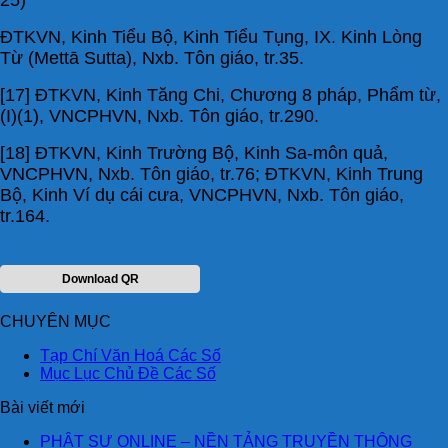
ĐTKVN, Kinh Tiểu Bộ, Kinh Tiểu Tụng, IX. Kinh Lòng
Từ (Mettā Sutta), Nxb. Tôn giáo, tr.35.
[17] ĐTKVN, Kinh Tăng Chi, Chương 8 pháp, Phẩm từ,
(I)(1), VNCPHVN, Nxb. Tôn giáo, tr.290.
[18] ĐTKVN, Kinh Trường Bộ, Kinh Sa-môn quả,
VNCPHVN, Nxb. Tôn giáo, tr.76; ĐTKVN, Kinh Trung
Bộ, Kinh Ví dụ cái cưa, VNCPHVN, Nxb. Tôn giáo,
tr.164.
Download QR
CHUYÊN MỤC
Tạp Chí Văn Hoá Các Số
Mục Lục Chủ Đề Các Số
Bài viết mới
PHẬT SỰ ONLINE – NỀN TẢNG TRUYỀN THÔNG