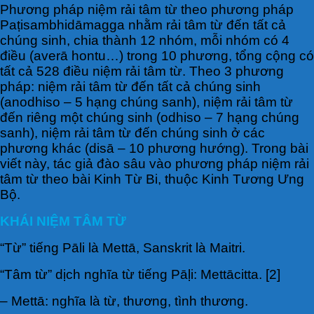
Phương pháp niệm rải tâm từ theo phương pháp
Paṭisambhidāmagga nhằm rải tâm từ đến tất cả
chúng sinh, chia thành 12 nhóm, mỗi nhóm có 4
điều (averā hontu…) trong 10 phương, tổng cộng có
tất cả 528 điều niệm rải tâm từ. Theo 3 phương
pháp: niệm rải tâm từ đến tất cả chúng sinh
(anodhiso – 5 hạng chúng sanh), niệm rải tâm từ
đến riêng một chúng sinh (odhiso – 7 hạng chúng
sanh), niệm rải tâm từ đến chúng sinh ở các
phương khác (disā – 10 phương hướng). Trong bài
viết này, tác giả đào sâu vào phương pháp niệm rải
tâm từ theo bài Kinh Từ Bi, thuộc Kinh Tương Ưng
Bộ.
KHÁI NIỆM TÂM TỪ
“Từ” tiếng Pāli là Mettā, Sanskrit là Maitri.
“Tâm từ” dịch nghĩa từ tiếng Pāḷi: Mettācitta. [2]
– Mettā: nghĩa là từ, thương, tình thương.