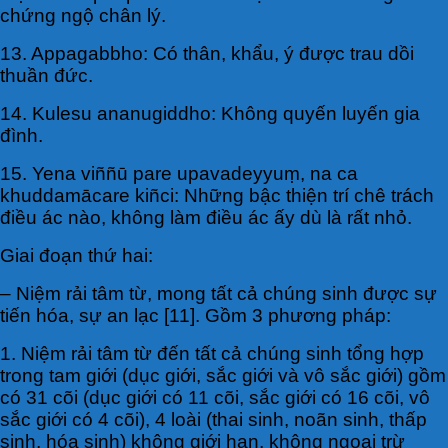
chứng ngộ chân lý.
13. Appagabbho: Có thân, khẩu, ý được trau dồi
thuần đức.
14. Kulesu ananugiddho: Không quyến luyến gia
đình.
15. Yena viññū pare upavadeyyuṃ, na ca
khuddamācare kiñci: Những bậc thiện trí chê trách
điều ác nào, không làm điều ác ấy dù là rất nhỏ.
Giai đoạn thứ hai:
– Niệm rải tâm từ, mong tất cả chúng sinh được sự
tiến hóa, sự an lạc [11]. Gồm 3 phương pháp:
1. Niệm rải tâm từ đến tất cả chúng sinh tổng hợp
trong tam giới (dục giới, sắc giới và vô sắc giới) gồm
có 31 cõi (dục giới có 11 cõi, sắc giới có 16 cõi, vô
sắc giới có 4 cõi), 4 loài (thai sinh, noãn sinh, thấp
sinh, hóa sinh) không giới hạn, không ngoại trừ