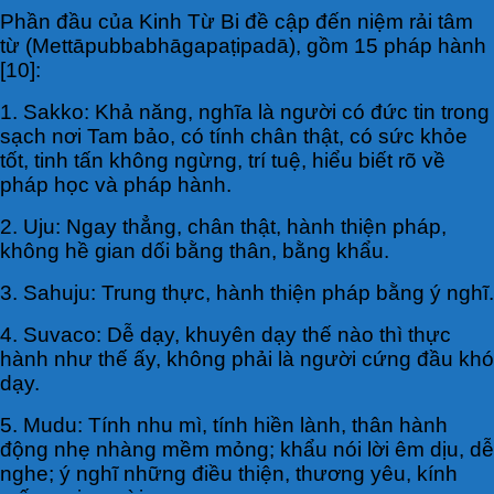
Phần đầu của Kinh Từ Bi đề cập đến niệm rải tâm
từ (Mettāpubbabhāgapaṭipadā), gồm 15 pháp hành
[10]:
1. Sakko: Khả năng, nghĩa là người có đức tin trong
sạch nơi Tam bảo, có tính chân thật, có sức khỏe
tốt, tinh tấn không ngừng, trí tuệ, hiểu biết rõ về
pháp học và pháp hành.
2. Uju: Ngay thẳng, chân thật, hành thiện pháp,
không hề gian dối bằng thân, bằng khẩu.
3. Sahuju: Trung thực, hành thiện pháp bằng ý nghĩ.
4. Suvaco: Dễ dạy, khuyên dạy thế nào thì thực
hành như thế ấy, không phải là người cứng đầu khó
dạy.
5. Mudu: Tính nhu mì, tính hiền lành, thân hành
động nhẹ nhàng mềm mỏng; khẩu nói lời êm dịu, dễ
nghe; ý nghĩ những điều thiện, thương yêu, kính