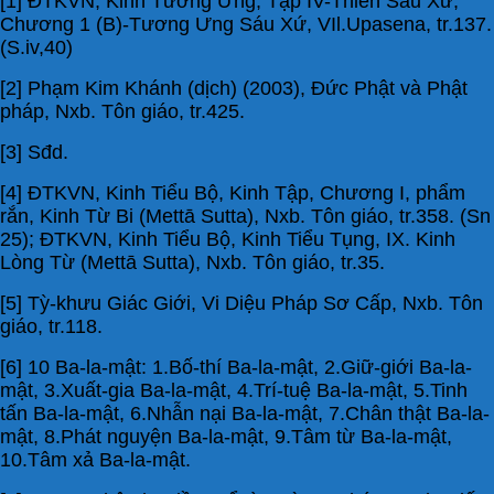
[1] ĐTKVN, Kinh Tương Ưng, Tập IV-Thiên Sáu Xứ,
Chương 1 (B)-Tương Ưng Sáu Xứ, VIl.Upasena, tr.137.
(S.iv,40)
[2] Phạm Kim Khánh (dịch) (2003), Đức Phật và Phật
pháp, Nxb. Tôn giáo, tr.425.
[3] Sđd.
[4] ĐTKVN, Kinh Tiểu Bộ, Kinh Tập, Chương I, phẩm
rắn, Kinh Từ Bi (Mettā Sutta), Nxb. Tôn giáo, tr.358. (Sn
25); ĐTKVN, Kinh Tiểu Bộ, Kinh Tiểu Tụng, IX. Kinh
Lòng Từ (Mettā Sutta), Nxb. Tôn giáo, tr.35.
[5] Tỳ-khưu Giác Giới, Vi Diệu Pháp Sơ Cấp, Nxb. Tôn
giáo, tr.118.
[6] 10 Ba-la-mật: 1.Bố-thí Ba-la-mật, 2.Giữ-giới Ba-la-
mật, 3.Xuất-gia Ba-la-mật, 4.Trí-tuệ Ba-la-mật, 5.Tinh
tấn Ba-la-mật, 6.Nhẫn nại Ba-la-mật, 7.Chân thật Ba-la-
mật, 8.Phát nguyện Ba-la-mật, 9.Tâm từ Ba-la-mật,
10.Tâm xả Ba-la-mật.