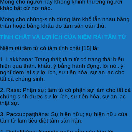
Mong cho người này không khinh thường người
khác bất cứ nơi nào.
Mong cho chúng-sinh đừng làm khổ lẫn nhau bằng
thân hoặc bằng khẩu do tâm sân oán thù.
TÍNH CHẤT VÀ LỢI ÍCH CỦA NIỆM RẢI TÂM TỪ
Niệm rải tâm từ có tám tính chất [15] là:
1. Lakkhaṇa: Trạng thái; tâm từ có trạng thái biểu
hiện qua thân, khẩu, ý bằng hành động, lời nói, ý
nghĩ đem lại sự lợi ích, sự tiến hóa, sự an lạc cho
tất cả chúng sinh.
2. Rasa: Phận sự; tâm từ có phận sự làm cho tất cả
chúng sinh được sự lợi ích, sự tiến hóa, sự an lạc
thật sự.
3. Paccuppaṭṭhāna: Sự hiện hữu; sự hiện hữu của
tâm từ làm tiêu diệt tâm sân hận.
4. Padaṭṭhāna: Nguyên nhân gần của tâm từ.