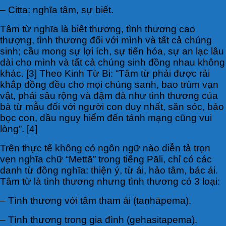
– Citta: nghĩa tâm, sự biết.
Tâm từ nghĩa là biết thương, tình thương cao
thượng, tình thương đối với mình và tất cả chúng
sinh; cầu mong sự lợi ích, sự tiến hóa, sự an lạc lâu
dài cho mình và tất cả chúng sinh đồng nhau không
khác. [3] Theo Kinh Từ Bi: “Tâm từ phải được rải
khắp đồng đều cho mọi chúng sanh, bao trùm vạn
vật, phải sâu rộng và đậm đà như tình thương của
bà từ mẫu đối với người con duy nhất, săn sóc, bảo
bọc con, dầu nguy hiểm đến tánh mạng cũng vui
lòng”. [4]
Trên thực tế không có ngôn ngữ nào diễn tả trọn
vẹn nghĩa chữ “Mettā” trong tiếng Pāli, chỉ có các
danh từ đồng nghĩa: thiện ý, từ ái, hảo tâm, bác ái.
Tâm từ là tình thương nhưng tình thương có 3 loại:
– Tình thương với tâm tham ái (taṇhāpema).
– Tình thương trong gia đình (gehasitapema).