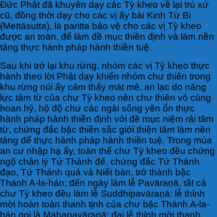
Đức Phật đã khuyên dạy các Tỳ kheo về lại trú xứ
cũ, đồng thời dạy cho các vị ấy bài Kinh Từ Bi
(Mettāsutta), là paritta bảo vệ cho các vị Tỳ kheo
được an toàn, để làm đề mục thiền định và làm nền
tảng thực hành pháp hành thiền tuệ.
Sau khi trở lại khu rừng, nhóm các vị Tỳ kheo thực
hành theo lời Phật dạy khiến nhóm chư thiên trong
khu rừng núi ấy cảm thấy mát mẻ, an lạc do năng
lực tâm từ của chư Tỳ kheo nên chư thiên vô cùng
hoan hỷ, hộ độ chư các ngài sống yên ổn thực
hành pháp hành thiền định với đề mục niệm rải tâm
từ, chứng đắc bậc thiền sắc giới thiện tâm làm nền
tảng để thực hành pháp hành thiền tuệ. Trong mùa
an cư nhập hạ ấy, toàn thể chư Tỳ kheo đều chứng
ngộ chân lý Tứ Thánh đế, chứng đắc Tứ Thánh
đạo, Tứ Thánh quả và Niết bàn, trở thành bậc
Thánh A-la-hán; đến ngày làm lễ Pavāraṇā, tất cả
chư Tỳ kheo đều làm lễ Suddhipavāraṇā: lễ thỉnh
mời hoàn toàn thanh tịnh của chư bậc Thánh A-la-
hán gọi là Mahapavāraṇā: đại lễ thỉnh mời thanh