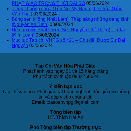
PHẬT GIÁO TRONG THỜI ĐẠI SỐ
05/06/2024
Tiếng chuông chùa (Tôn Nữ Mỹ Hạnh); Lễ chùa (Trần
Văn Thái)
03/06/2024
Bóng sen (Hồng Nhật Lam); Thắp sáng những trang kinh
(Nguyễn An Bình)
03/06/2024
Đê đầu đức Phật Dược Sư (Nguyễn Chí Thiện); Tự tại
(Kim Loan)
03/06/2024
Mục lục Tạp chí VHPG số 421 – Chủ đề: Dược Sư Đại
Nguyện
03/06/2024
Tạp Chí Văn Hóa Phật Giáo
Phát hành vào ngày 01 và 15 hàng tháng
Phụ trách kỹ thuật: 0982760624
Ý kiến bạn đọc
Tạp chí văn hóa Phật giáo rất hoan nghênh độc giả gửi thông
tin và góp ý cho chúng tôi!
Email:
toasoanvhpg@gmail.com
Tổng biên tập
HT. Thích Hải Ấn
Phó Tổng biên tập Thường trực