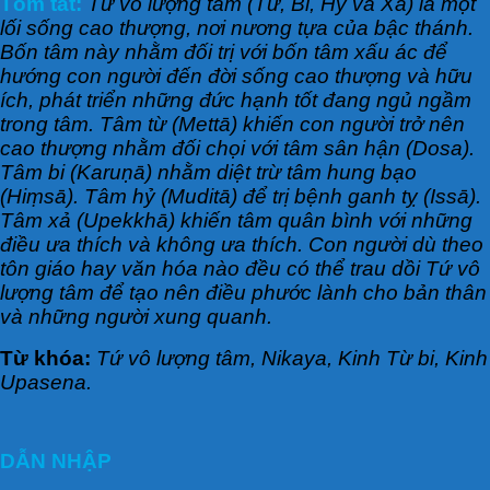
Tóm tắt:
Tứ vô lượng tâm (Từ, Bi, Hỷ và Xả) là một
lối sống cao thượng, nơi nương tựa của bậc thánh.
Bốn tâm này nhằm đối trị với bốn tâm xấu ác để
hướng con người đến đời sống cao thượng và hữu
ích, phát triển những đức hạnh tốt đang ngủ ngầm
trong tâm. Tâm từ (Mettā) khiến con người trở nên
cao thượng nhằm đối chọi với tâm sân hận (Dosa).
Tâm bi (Karuṇā) nhằm diệt trừ tâm hung bạo
(Hiṃsā). Tâm hỷ (Muditā) để trị bệnh ganh tỵ (Issā).
Tâm xả (Upekkhā) khiến tâm quân bình với những
điều ưa thích và không ưa thích. Con người dù theo
tôn giáo hay văn hóa nào đều có thể trau dồi Tứ vô
lượng tâm để tạo nên điều phước lành cho bản thân
và những người xung quanh.
Từ khóa:
Tứ vô lượng tâm, Nikaya, Kinh Từ bi, Kinh
Upasena.
DẪN NHẬP