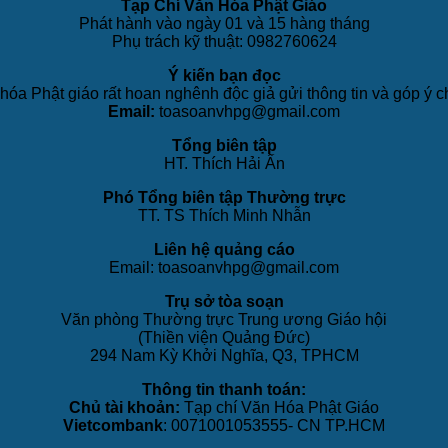
Tạp Chí Văn Hóa Phật Giáo
Phát hành vào ngày 01 và 15 hàng tháng
Phụ trách kỹ thuật: 0982760624
Ý kiến bạn đọc
hóa Phật giáo rất hoan nghênh độc giả gửi thông tin và góp ý c
Email:
toasoanvhpg@gmail.com
Tổng biên tập
HT. Thích Hải Ấn
Phó Tổng biên tập Thường trực
TT. TS Thích Minh Nhẫn
Liên hệ quảng cáo
Email: toasoanvhpg@gmail.com
Trụ sở tòa soạn
Văn phòng Thường trực Trung ương Giáo hội
(Thiền viện Quảng Đức)
294 Nam Kỳ Khởi Nghĩa, Q3, TPHCM
Thông tin thanh toán:
Chủ tài khoản:
Tạp chí Văn Hóa Phật Giáo
Vietcombank
: 0071001053555- CN TP.HCM