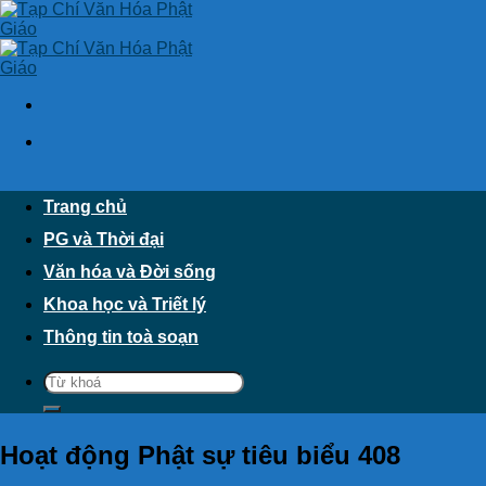
Skip
to
content
Trang chủ
PG và Thời đại
Văn hóa và Đời sống
Khoa học và Triết lý
Thông tin toà soạn
Hoạt động Phật sự tiêu biểu 408