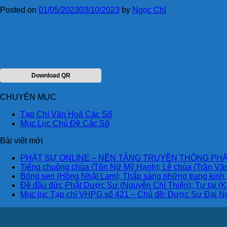
Posted on
01/05/2023
03/10/2023
by
Ngọc Chí
Download QR
CHUYÊN MỤC
Tạp Chí Văn Hoá Các Số
Mục Lục Chủ Đề Các Số
Bài viết mới
PHẬT SỰ ONLINE – NỀN TẢNG TRUYỀN THÔNG PHẬ
Tiếng chuông chùa (Tôn Nữ Mỹ Hạnh); Lễ chùa (Trần Văn
Bóng sen (Hồng Nhật Lam); Thắp sáng những trang kinh
Đê đầu đức Phật Dược Sư (Nguyễn Chí Thiện); Tự tại (K
Mục lục Tạp chí VHPG số 421 – Chủ đề: Dược Sư Đại N