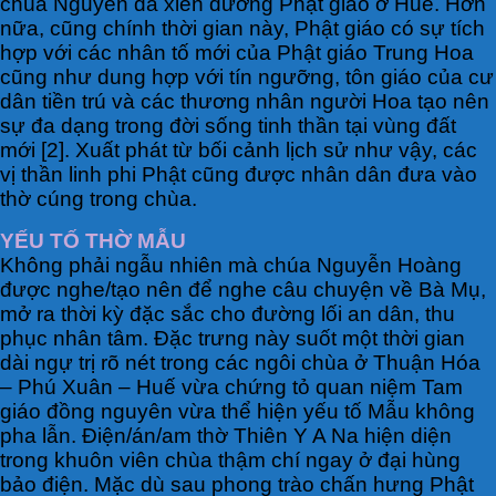
chúa Nguyễn đã xiển dương Phật giáo ở Huế. Hơn
nữa, cũng chính thời gian này, Phật giáo có sự tích
hợp với các nhân tố mới của Phật giáo Trung Hoa
cũng như dung hợp với tín ngưỡng, tôn giáo của cư
dân tiền trú và các thương nhân người Hoa tạo nên
sự đa dạng trong đời sống tinh thần tại vùng đất
mới [2]. Xuất phát từ bối cảnh lịch sử như vậy, các
vị thần linh phi Phật cũng được nhân dân đưa vào
thờ cúng trong chùa.
YẾU TỐ THỜ MẪU
Không phải ngẫu nhiên mà chúa Nguyễn Hoàng
được nghe/tạo nên để nghe câu chuyện về Bà Mụ,
mở ra thời kỳ đặc sắc cho đường lối an dân, thu
phục nhân tâm. Đặc trưng này suốt một thời gian
dài ngự trị rõ nét trong các ngôi chùa ở Thuận Hóa
– Phú Xuân – Huế vừa chứng tỏ quan niệm Tam
giáo đồng nguyên vừa thể hiện yếu tố Mẫu không
pha lẫn. Điện/án/am thờ Thiên Y A Na hiện diện
trong khuôn viên chùa thậm chí ngay ở đại hùng
bảo điện. Mặc dù sau phong trào chấn hưng Phật