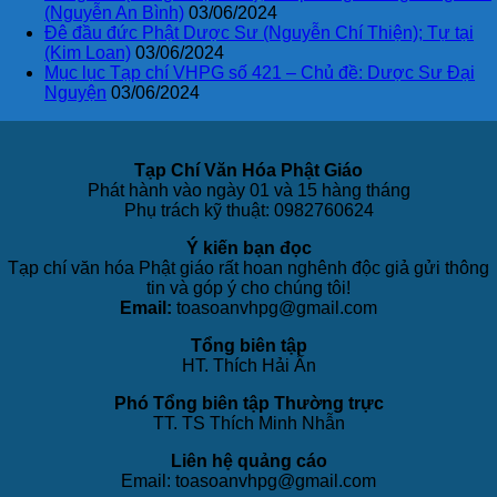
(Nguyễn An Bình)
03/06/2024
Đê đầu đức Phật Dược Sư (Nguyễn Chí Thiện); Tự tại
(Kim Loan)
03/06/2024
Mục lục Tạp chí VHPG số 421 – Chủ đề: Dược Sư Đại
Nguyện
03/06/2024
Tạp Chí Văn Hóa Phật Giáo
Phát hành vào ngày 01 và 15 hàng tháng
Phụ trách kỹ thuật: 0982760624
Ý kiến bạn đọc
Tạp chí văn hóa Phật giáo rất hoan nghênh độc giả gửi thông
tin và góp ý cho chúng tôi!
Email:
toasoanvhpg@gmail.com
Tổng biên tập
HT. Thích Hải Ấn
Phó Tổng biên tập Thường trực
TT. TS Thích Minh Nhẫn
Liên hệ quảng cáo
Email: toasoanvhpg@gmail.com