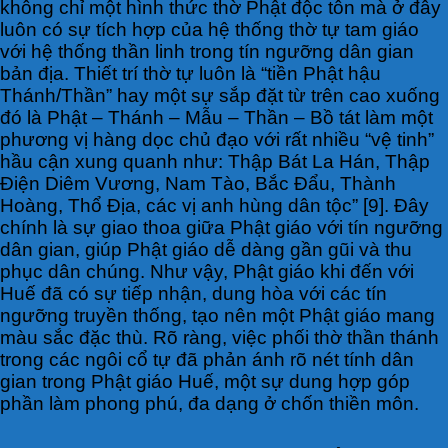
không chỉ một hình thức thờ Phật độc tôn mà ở đây
luôn có sự tích hợp của hệ thống thờ tự tam giáo
với hệ thống thần linh trong tín ngưỡng dân gian
bản địa. Thiết trí thờ tự luôn là “tiền Phật hậu
Thánh/Thần” hay một sự sắp đặt từ trên cao xuống
đó là Phật – Thánh – Mẫu – Thần – Bồ tát làm một
phương vị hàng dọc chủ đạo với rất nhiều “vệ tinh”
hầu cận xung quanh như: Thập Bát La Hán, Thập
Điện Diêm Vương, Nam Tào, Bắc Đẩu, Thành
Hoàng, Thổ Địa, các vị anh hùng dân tộc” [9]. Đây
chính là sự giao thoa giữa Phật giáo với tín ngưỡng
dân gian, giúp Phật giáo dễ dàng gần gũi và thu
phục dân chúng. Như vậy, Phật giáo khi đến với
Huế đã có sự tiếp nhận, dung hòa với các tín
ngưỡng truyền thống, tạo nên một Phật giáo mang
màu sắc đặc thù. Rõ ràng, việc phối thờ thần thánh
trong các ngôi cổ tự đã phản ánh rõ nét tính dân
gian trong Phật giáo Huế, một sự dung hợp góp
phần làm phong phú, đa dạng ở chốn thiền môn.