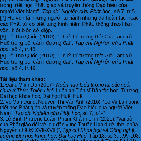
trong triết học Phật giáo và truyền thống Đạo hiếu của
người Việt Nam”,
Tạp chí Nghiên cứu Phật học,
số 7, tr.5.
[7] Họ vốn là những người tu hành nhưng đã hoàn tục hoặc
các Phật tử có biết tụng kinh niệm Phật, thông thạo Hán
văn, biết biên sớ điệp.
[8] Lê Thọ Quốc (2010), “Thiết trí tượng thờ Già Lam xứ
Huế trong bối cảnh đương đại”,
Tạp chí Nghiên cứu Phật
học
, số 4, tr.48.
[9] Lê Thọ Quốc (2010), “Thiết trí tượng thờ Già Lam xứ
Huế trong bối cảnh đương đại”,
Tạp chí Nghiên cứu Phật
học
, số 4, tr.49.
Tài liệu tham khảo:
1. Đặng Vinh Dự (2017),
Ngôn ngữ biểu tượng tại các ngôi
chùa ở Thừa Thiên Huế
, Luận án Tiến sĩ Dân tộc học, Trường
Đại học Khoa học, Đại học Huế, Huế.
2. Võ Văn Dũng, Nguyễn Thị Vân Anh (2016), “Lễ Vu Lan trong
triết học Phật giáo và truyền thống Đạo hiếu của người Việt
Nam”,
Tạp chí Nghiên cứu Phật học
, số 7, tr.4-7.
3. Lê Bình Phương Luân, Phạm Khánh Linh (2021), “Vai trò
của Phật giáo đối với cư dân vùng Thuận Hóa dưới thời chúa
Nguyễn (thế kỷ XVII-XVIII)”,
Tạp chí Khoa học và Công nghệ,
trường Đại học Khoa học, Đại học Huế
, Tập 18, số 3, tr.99-108.