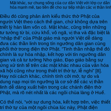
Mặt khác, sự chung sống của cư dân Việt với lớp cư dân b
hóa mạnh mẽ, tạo tiền đề cho sự tiếp nhận các vị thần li
Điều đó cũng phản ánh kiểu thức thờ Phật của
người Việt theo cách thế gian, chứ không dựa trên
triết lý hàn lâm vốn có. Mặt khác, cũng trên những
tư tưởng từ bi, cứu khổ, vô ngã, vị tha và đặc biệt là
“nhập thế” của Phật giáo mà người Việt dễ dàng
đưa các thần linh trong tín ngưỡng dân gian cùng
phối thờ trong điện thờ Phật. “Tinh thần nhập thế đó
chính là sự hòa nhập, kết hợp với tín ngưỡng dân
gian và cả tư tưởng Nho giáo, Đạo giáo bằng sự
ứng xử tinh tế trên các mặt khác nhau của văn hóa
xã hội cũng như trong thiết trí thờ tự, lễ nghi” [8].
Hay nói cách khác, chính tính cởi mở, tự do và
dung nạp mọi tín ngưỡng là cơ sở để các vị thần
linh dễ dàng xuất hiện trong các chánh điện thờ
Phật, mà rõ nét nhất là các ngôi chùa làng ở Huế.
Có thể nói, “với sự dung hòa, kết hợp trên, việc thiết
trí thờ tự của một ngôi chùa lúc này, Phật điện