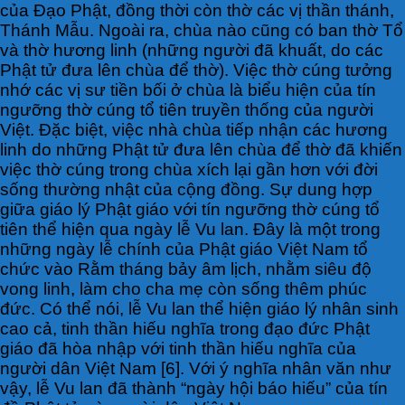
của Đạo Phật, đồng thời còn thờ các vị thần thánh,
Thánh Mẫu. Ngoài ra, chùa nào cũng có ban thờ Tổ
và thờ hương linh (những người đã khuất, do các
Phật tử đưa lên chùa để thờ). Việc thờ cúng tưởng
nhớ các vị sư tiền bối ở chùa là biểu hiện của tín
ngưỡng thờ cúng tổ tiên truyền thống của người
Việt. Đặc biệt, việc nhà chùa tiếp nhận các hương
linh do những Phật tử đưa lên chùa để thờ đã khiến
việc thờ cúng trong chùa xích lại gần hơn với đời
sống thường nhật của cộng đồng. Sự dung hợp
giữa giáo lý Phật giáo với tín ngưỡng thờ cúng tổ
tiên thể hiện qua ngày lễ Vu lan. Đây là một trong
những ngày lễ chính của Phật giáo Việt Nam tổ
chức vào Rằm tháng bảy âm lịch, nhằm siêu độ
vong linh, làm cho cha mẹ còn sống thêm phúc
đức. Có thể nói, lễ Vu lan thể hiện giáo lý nhân sinh
cao cả, tinh thần hiếu nghĩa trong đạo đức Phật
giáo đã hòa nhập với tinh thần hiếu nghĩa của
người dân Việt Nam [6]. Với ý nghĩa nhân văn như
vậy, lễ Vu lan đã thành “ngày hội báo hiếu” của tín