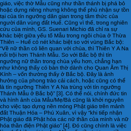
giáo, việc thờ Mẫu cũng như thần thánh bị phá bỏ
hoặc dựng riêng nhưng không thể phủ nhận sự tồn
tại của tín ngưỡng dân gian trong tâm thức của
người dân vùng đất Huế. Cũng vì thế, trong nghiên
cứu của mình, GS. Suenari Michio đã chỉ ra sự
khác biệt giữa yếu tố Mẫu trong ngôi chùa ở Thừa
Thiên – Huế có nét khác biệt so với vùng Bắc bộ:
“Về nữ thần có liên quan với chùa, thì Thiên Y A Na
nổi trội hơn Thánh Mẫu. So với Bắc bộ thì tín
ngưỡng nữ thần trong chùa yếu hơn, chẳng hạn
như không thấy có bàn thờ dành cho Quan Âm Thị
Kính – vốn thường thấy ở Bắc bộ. Đây là ảnh
hưởng của phong trào cải cách, hoặc cũng có thể
là tín ngưỡng Thiên Y A Na trùng với tín ngưỡng
Thánh Mẫu ở Bắc bộ” [3]. Có thể nói, chính đức tin
và hình ảnh của Mẫu/Mẹ/Bà cũng là khởi nguyên
cho việc tạo dựng nền móng Phật giáo trên mảnh
đất Thuận Hóa – Phú Xuân, vì vậy “khi tiếp nhận
Phật giáo đã Phật hóa các nữ thần của mình và nữ
hóa thần điện Phật giáo” [4]. Đó cũng chính là việc