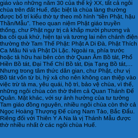
giáo vào những năm 30 của thế kỷ XX, tất cả ngôi
chùa trên đất Huế, đặc biệt là chùa làng thường
được bố trí kiểu thờ tự theo mô hình “tiền Phật, hậu
Thần/Mẫu”. Theo quan niệm Phật giáo truyền
thống, chư Phật ngự trị cả khắp mười phương và
ba cõi quá khứ, hiện tại và tương lai nên chánh điện
thường thờ Tam Thế Phật: Phật A Di Đà, Phật Thích
Ca Mâu Ni và Phật Di Lặc. Ngoài ra, phía trước
hoặc tả hữu hai bên còn thờ Quan Âm Bồ tát, Phổ
Hiền Bồ tát, Đại Thế Chí Bồ tát, Địa Tạng Bồ tát,…
Nhưng trong tâm thức dân gian, chư Phật, chư vị
Bồ tát vốn từ bi, hỷ xả cho nên không can thiệp vào
việc trừ tà ma, yêu quái, hộ trì, bảo vệ chùa, vì thế,
những ngôi chùa còn thờ thêm cả Quan Thánh Đế
Quân. Mặt khác, với sự ảnh hưởng của tư tưởng
Tam giáo đồng nguyên, nhiều ngôi chùa còn thờ cả
Ngọc Hoàng Thượng Đế cùng Nam Tào, Bắc Đẩu.
Riêng đối với Thiên Y A Na là vị Thánh Mẫu được
thờ nhiều nhất ở các ngôi chùa Huế.