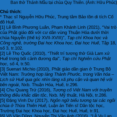
Ban thờ Thánh Mẫu tại chùa Quy Thiên. (Ảnh: Hữu Phúc)
Chú thích:
* Thạc sĩ Nguyễn Hữu Phúc, Trung tâm Bảo tồn di tích Cố
đô Huế.
[1] Lê Bình Phương Luân, Phạm Khánh Linh (2021), “Vai trò
của Phật giáo đối với cư dân vùng Thuận Hóa dưới thời
chúa Nguyễn (thế kỷ XVII-XVIII)”,
Tạp chí Khoa học và
Công nghệ, trường Đại học Khoa học, Đại học Huế
, Tập 18,
số 3, tr.102.
[2] Lê Thọ Quốc (2010), “Thiết trí tượng thờ Già Lam xứ
Huế trong bối cảnh đương đại”,
Tạp chí Nghiên cứu Phật
học
, số 4, tr.50.
[3] Suenari Michio (2010), Phật giáo dân gian ở Trung Bộ
Việt Nam:
Trường hợp làng Thành Phước, trong Văn hóa –
Lịch sử Huế qua góc nhìn làng xã phụ cận và quan hệ với
bên ngoài
, Nxb. Thuận Hóa, Huế, tr.296.
[4] Chu Quang Trứ (2016),
Tượng cổ Việt Nam với truyền
thống điêu khắc dân tộc
, Nxb. Mỹ thuật, Hà Nội, tr.286.
[5] Đặng Vinh Dự (2017),
Ngôn ngữ biểu tượng tại các ngôi
chùa ở Thừa Thiên Huế
, Luận án Tiến sĩ Dân tộc học,
Trường Đại học Khoa học, Đại học Huế, Huế, tr.91.
[6] Võ Văn Dũng, Nguyễn Thị Vân Anh (2016), “Lễ Vu Lan