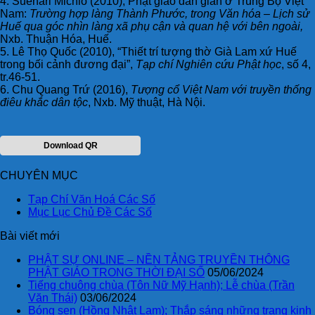
4. Suenari Michio (2010), Phật giáo dân gian ở Trung Bộ Việt
Nam:
Trường hợp làng Thành Phước, trong Văn hóa – Lịch sử
Huế qua góc nhìn làng xã phụ cận và quan hệ với bên ngoài,
Nxb. Thuận Hóa, Huế.
5. Lê Thọ Quốc (2010), “Thiết trí tượng thờ Già Lam xứ Huế
trong bối cảnh đương đại”,
Tạp chí Nghiên cứu Phật học
, số 4,
tr.46-51.
6. Chu Quang Trứ (2016),
Tượng cổ Việt Nam với truyền thống
điêu khắc dân tộc
, Nxb. Mỹ thuật, Hà Nội.
Download QR
CHUYÊN MỤC
Tạp Chí Văn Hoá Các Số
Mục Lục Chủ Đề Các Số
Bài viết mới
PHẬT SỰ ONLINE – NỀN TẢNG TRUYỀN THÔNG
PHẬT GIÁO TRONG THỜI ĐẠI SỐ
05/06/2024
Tiếng chuông chùa (Tôn Nữ Mỹ Hạnh); Lễ chùa (Trần
Văn Thái)
03/06/2024
Bóng sen (Hồng Nhật Lam); Thắp sáng những trang kinh