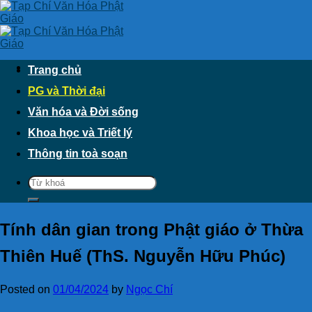
Skip
to
content
Trang chủ
PG và Thời đại
Văn hóa và Đời sống
Khoa học và Triết lý
Thông tin toà soạn
Tính dân gian trong Phật giáo ở Thừa
Thiên Huế (ThS. Nguyễn Hữu Phúc)
Posted on
01/04/2024
by
Ngọc Chí