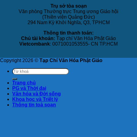
Trụ sở tòa soạn
Văn phòng Thường trực Trung ương Giáo hội
(Thiền viện Quảng Đức)
294 Nam Kỳ Khởi Nghĩa, Q3, TPHCM
Thông tin thanh toán:
Chủ tài khoản:
Tạp chí Văn Hóa Phật Giáo
Vietcombank
: 0071001053555- CN TP.HCM
Copyright 2026 ©
Tạp Chí Văn Hóa Phật Giáo
Trang chủ
PG và Thời đại
Văn hóa và Đời sống
Khoa học và Triết lý
Thông tin toà soạn