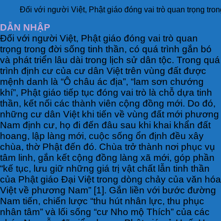
Đối với người Việt, Phật giáo đóng vai trò quan trọng trong
DẪN NHẬP
Đối với người Việt, Phật giáo đóng vai trò quan
trọng trong đời sống tinh thần, có quá trình gắn bó
và phát triển lâu dài trong lịch sử dân tộc. Trong quá
trình định cư của cư dân Việt trên vùng đất được
mệnh danh là “Ô châu ác địa”, “lam sơn chướng
khí”, Phật giáo tiếp tục đóng vai trò là chỗ dựa tinh
thần, kết nối các thành viên cộng đồng mới. Do đó,
những cư dân Việt khi tiến về vùng đất mới phương
Nam định cư, họ đi đến đâu sau khi khai khẩn đất
hoang, lập làng mới, cuộc sống ổn định đều xây
chùa, thờ Phật đến đó. Chùa trở thành nơi phục vụ
tâm linh, gắn kết cộng đồng làng xã mới, góp phần
“kế tục, lưu giữ những giá trị vật chất lẫn tinh thần
của Phật giáo Đại Việt trong dòng chảy của văn hóa
Việt về phương Nam” [1]. Gắn liền với bước đường
Nam tiến, chiến lược “thu hút nhân lực, thu phục
nhân tâm” và lối sống “cư Nho mộ Thích” của các