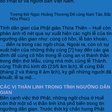
đồ Phật tử và người dân Việt Nam.
Tượng thờ Ngọc Hoàng Thượng Đế cùng Nam Tào, Bắc Đẩu
Hữu Phúc)
Tính dân gian của Phật giáo Thừa Thiên – Huế còn
phản ánh rõ nét qua sự xuất hiện các nghi lễ của tín
ngưỡng dân gian như: cúng cô hồn, lễ bán khoán,
… diễn ra trong các ngôi chùa. Ngoài ra, còn có sự
xuất hiện của những thầy cúng [7] hay đến các gia
đình để cúng cô hồn trong lễ cúng an vị thánh thần
trong điện thờ Mẫu, cúng nhà mới, cúng lễ Thành,
cúng Thất thủ kinh đô (23/5 âm lịch), lễ cúng Đất
(tháng 2 và tháng 8 âm lịch), kỵ giỗ những người đã
khuất, lễ tạ mộ…
CÁC VỊ THẦN LINH TRONG TÍNH NGƯỠNG DÂN
GIAN
Bên cạnh việc thờ Phật, những ngôi chùa ở Huế
còn thờ một số vị thần linh khá phổ biến trong tín
ngưỡng dân gian. Trước thời kỳ chấn hưng Phật