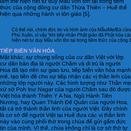
làm thể hiện nét tư duy Mẫu vốn tồn tại trong tiềm
thức của cộng đồng cư dân Thừa Thiên – Huế thể
hiện qua những hành vi tôn giáo [5].
Có thể nói, chính đức tin và hình ảnh của Mẫu/Mẹ/Bà cũ
Phú Xuân, vì vậy “khi tiếp nhận Phật giáo đã Phật hóa cá
hiện nét tư duy Mẫu vốn tồn tại trong tiềm thức của cộn
TIẾP BIẾN VĂN HÓA
Mặt khác, sự chung sống của cư dân Việt với lớp
cư dân bản địa là người Chăm và di trú là người
Hoa đã tạo nên sự giao lưu, tiếp biến văn hóa mạnh
mẽ, tạo tiền đề cho sự tiếp nhận các vị thần linh của
những lớp người này. Các hình tượng như Thần mẹ
xứ sở Poh Inư Nagar của người Chăm sau đó được
Việt hóa thành Thiên Y A Na, Ngũ Hành Tiên
Nương, hay Quan Thánh Đế Quân của người Hoa,
tất cả trở thành thần linh của người Việt. Đây chính
là cơ sở để người Việt tại Huế đưa các vị thần linh
này vào cùng phối thờ trong chùa để gửi gắm đức
tin của mình. Vì thế, chùa không chỉ là cơ sở thờ tự