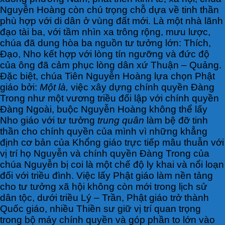
Nguyễn Hoàng còn chú trọng chỗ dựa về tinh thần
phù hợp với di dân ở vùng đất mới. Là một nhà lãnh
đạo tài ba, với tầm nhìn xa trông rộng, mưu lược,
chúa đã dung hòa ba nguồn tư tưởng lớn: Thích,
Đạo, Nho kết hợp với lòng tín ngưỡng và đức độ
của ông đã cảm phục lòng dân xứ Thuận – Quảng.
Đặc biệt, chúa Tiên Nguyễn Hoàng lựa chọn Phật
giáo bởi:
Một là,
việc xây dựng chính quyền Đàng
Trong như một vương triều đối lập với chính quyền
Đàng Ngoài, buộc Nguyễn Hoàng không thể lấy
Nho giáo với tư tưởng
trung quân
làm bệ đỡ tinh
thần cho chính quyền của mình vì những khẳng
định cơ bản của Khổng giáo trực tiếp mâu thuẫn với
vị trí họ Nguyễn và chính quyền Đàng Trong của
chúa Nguyễn bị coi là một chế độ ly khai và nổi loạn
đối với triều đình. Việc lấy Phật giáo làm nền tảng
cho tư tưởng xã hội không còn mới trong lịch sử
dân tộc, dưới triều Lý – Trần, Phật giáo trở thành
Quốc giáo, nhiều Thiền sư giữ vị trí quan trọng
trong bộ máy chính quyền và góp phần to lớn vào