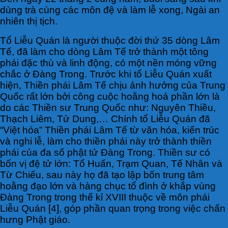
dùng trà cùng các môn đệ và làm lễ xong, Ngài an
nhiên thị tịch.
Tổ Liễu Quán là người thuộc đời thứ 35 dòng Lâm
Tế, đã làm cho dòng Lâm Tế trở thành một tông
phái đặc thù và linh động, có một nền móng vững
chắc ở Đàng Trong. Trước khi tổ Liễu Quán xuất
hiện, Thiền phái Lâm Tế chịu ảnh hưởng của Trung
Quốc rất lớn bởi công cuộc hoằng hoá phần lớn là
do các Thiền sư Trung Quốc như: Nguyên Thiều,
Thạch Liêm, Tử Dung,… Chính tổ Liễu Quán đã
“Việt hóa” Thiền phái Lâm Tế từ văn hóa, kiến trúc
và nghi lễ, làm cho thiền phái này trở thành thiền
phái của đa số phật tử Đàng Trong. Thiền sư có
bốn vị đệ tử lớn: Tổ Huấn, Trạm Quan, Tế Nhân và
Từ Chiếu, sau này họ đã tạo lập bốn trung tâm
hoằng đạo lớn và hàng chục tổ đình ở khắp vùng
Đàng Trong trong thế kỉ XVIII thuộc về môn phái
Liễu Quán [4], góp phần quan trọng trong việc chấn
hưng Phật giáo.