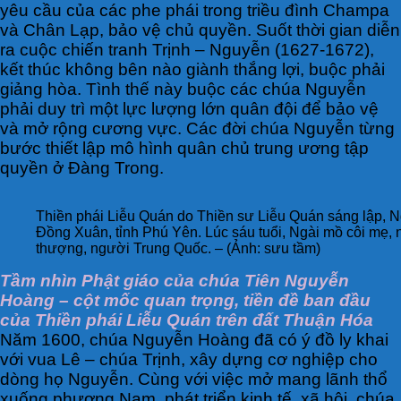
yêu cầu của các phe phái trong triều đình Champa
và Chân Lạp, bảo vệ chủ quyền. Suốt thời gian diễn
ra cuộc chiến tranh Trịnh – Nguyễn (1627-1672),
kết thúc không bên nào giành thắng lợi, buộc phải
giảng hòa. Tình thế này buộc các chúa Nguyễn
phải duy trì một lực lượng lớn quân đội để bảo vệ
và mở rộng cương vực. Các đời chúa Nguyễn từng
bước thiết lập mô hình quân chủ trung ương tập
quyền ở Đàng Trong.
Thiền phái Liễu Quán do Thiền sư Liễu Quán sáng lập, N
Đồng Xuân, tỉnh Phú Yên. Lúc sáu tuổi, Ngài mồ côi mẹ,
thượng, người Trung Quốc. – (Ảnh: sưu tầm)
Tầm nhìn Phật giáo của chúa Tiên Nguyễn
Hoàng – cột mốc quan trọng, tiền đề ban đầu
của Thiền phái Liễu Quán trên đất Thuận Hóa
Năm 1600, chúa Nguyễn Hoàng đã có ý đồ ly khai
với vua Lê – chúa Trịnh, xây dựng cơ nghiệp cho
dòng họ Nguyễn. Cùng với việc mở mang lãnh thổ
xuống phương Nam, phát triển kinh tế, xã hội, chúa