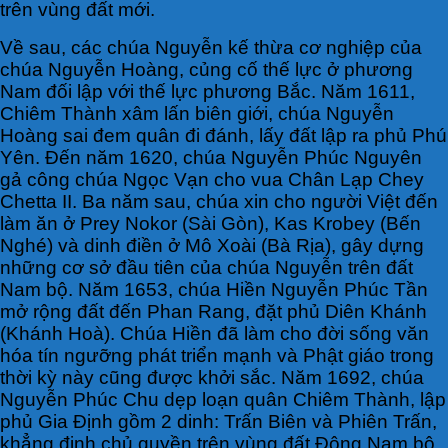
trên vùng đất mới.
Về sau, các chúa Nguyễn kế thừa cơ nghiệp của
chúa Nguyễn Hoàng, củng cố thế lực ở phương
Nam đối lập với thế lực phương Bắc. Năm 1611,
Chiêm Thành xâm lấn biên giới, chúa Nguyễn
Hoàng sai đem quân đi đánh, lấy đất lập ra phủ Phú
Yên. Đến năm 1620, chúa Nguyễn Phúc Nguyên
gả công chúa Ngọc Vạn cho vua Chân Lạp Chey
Chetta II. Ba năm sau, chúa xin cho người Việt đến
làm ăn ở Prey Nokor (Sài Gòn), Kas Krobey (Bến
Nghé) và dinh điền ở Mô Xoài (Bà Rịa), gây dựng
những cơ sở đầu tiên của chúa Nguyễn trên đất
Nam bộ. Năm 1653, chúa Hiền Nguyễn Phúc Tần
mở rộng đất đến Phan Rang, đặt phủ Diên Khánh
(Khánh Hoà). Chúa Hiền đã làm cho đời sống văn
hóa tín ngưỡng phát triển mạnh và Phật giáo trong
thời kỳ này cũng được khởi sắc. Năm 1692, chúa
Nguyễn Phúc Chu dẹp loạn quân Chiêm Thành, lập
phủ Gia Định gồm 2 dinh: Trấn Biên và Phiên Trấn,
khẳng định chủ quyền trên vùng đất Đông Nam bộ.