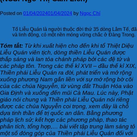
Posted on
01/04/2024
01/04/2024
by
Ngọc Chí
Tổ Liễu Quán là người thuộc đời thứ 35 dòng Lâm Tế, đã
và linh động, có một nền móng vững chắc ở Đàng Trong.
Tóm tắt:
Từ khi xuất hiện cho đến khi tổ Thiệt Diệu
Liễu Quán viên tịch, dòng thiền Liễu Quán được
thắp sáng và lan tỏa chánh pháp bởi các đệ tử và
các pháp tôn. Trong các thế kỉ XVII – đầu thế kỉ XIX,
Thiền phái Liễu Quán ra đời, phát triển và mở rộng
xuống phương Nam gắn liền với sự mở rộng bờ cõi
của các chúa Nguyễn, từ vùng đất Thuận Hóa vào
Gia Định và xuống đến mũi Cà Mau. Lúc này, Phật
giáo nói chung và Thiền phái Liễu Quán nói riêng
được các chúa Nguyễn coi trọng, xem đây là chỗ
dựa tinh thần để trị quốc an dân. Bằng phương
pháp lịch sử; kết hợp các phương pháp, thao tác
phân tích, tổng hợp,… bài viết tập trung làm sáng tỏ
một số đóng góp của Thiền phái Liễu Quán đối với