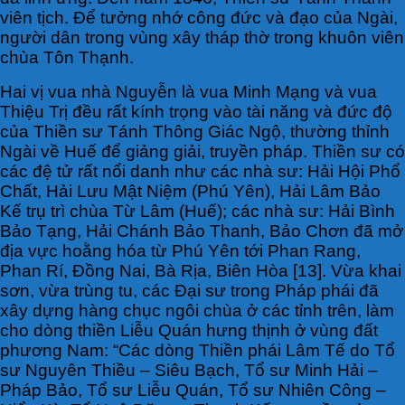
viên tịch. Để tưởng nhớ công đức và đạo của Ngài,
người dân trong vùng xây tháp thờ trong khuôn viên
chùa Tôn Thạnh.
Hai vị vua nhà Nguyễn là vua Minh Mạng và vua
Thiệu Trị đều rất kính trọng vào tài năng và đức độ
của Thiền sư Tánh Thông Giác Ngộ, thường thỉnh
Ngài về Huế để giảng giải, truyền pháp. Thiền sư có
các đệ tử rất nổi danh như các nhà sư: Hải Hội Phổ
Chất, Hải Lưu Mật Niệm (Phú Yên), Hải Lâm Bảo
Kế trụ trì chùa Từ Lâm (Huế); các nhà sư: Hải Bình
Bảo Tạng, Hải Chánh Bảo Thanh, Bảo Chơn đã mở
địa vực hoằng hóa từ Phú Yên tới Phan Rang,
Phan Rí, Đồng Nai, Bà Rịa, Biên Hòa [13]. Vừa khai
sơn, vừa trùng tu, các Đại sư trong Pháp phái đã
xây dựng hàng chục ngôi chùa ở các tỉnh trên, làm
cho dòng thiền Liễu Quán hưng thịnh ở vùng đất
phương Nam: “Các dòng Thiền phái Lâm Tế do Tổ
sư Nguyên Thiều – Siêu Bạch, Tổ sư Minh Hải –
Pháp Bảo, Tổ sư Liễu Quán, Tổ sư Nhiên Công –