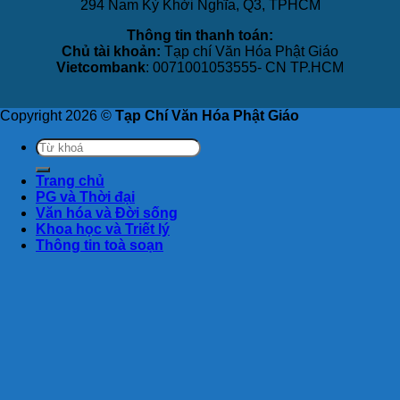
294 Nam Kỳ Khởi Nghĩa, Q3, TPHCM
Thông tin thanh toán:
Chủ tài khoản:
Tạp chí Văn Hóa Phật Giáo
Vietcombank
: 0071001053555- CN TP.HCM
Copyright 2026 ©
Tạp Chí Văn Hóa Phật Giáo
Trang chủ
PG và Thời đại
Văn hóa và Đời sống
Khoa học và Triết lý
Thông tin toà soạn