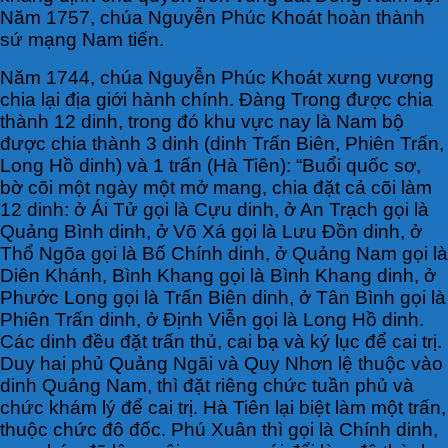
Năm 1757, chúa Nguyễn Phúc Khoát hoàn thành
sứ mạng Nam tiến.
Năm 1744, chúa Nguyễn Phúc Khoát xưng vương
chia lại địa giới hành chính. Đàng Trong được chia
thành 12 dinh, trong đó khu vực nay là Nam bộ
được chia thành 3 dinh (dinh Trấn Biên, Phiên Trấn,
Long Hồ dinh) và 1 trấn (Hà Tiên): “Buổi quốc sơ,
bờ cõi một ngày một mở mang, chia đặt cả cõi làm
12 dinh: ở Ái Tử gọi là Cựu dinh, ở An Trạch gọi là
Quảng Bình dinh, ở Võ Xá gọi là Lưu Đồn dinh, ở
Thổ Ngõa gọi là Bố Chính dinh, ở Quảng Nam gọi là
Diên Khánh, Bình Khang gọi là Bình Khang dinh, ở
Phước Long gọi là Trấn Biên dinh, ở Tân Bình gọi là
Phiên Trấn dinh, ở Định Viễn gọi là Long Hồ dinh.
Các dinh đều đặt trấn thủ, cai bạ và ký lục để cai trị.
Duy hai phủ Quảng Ngãi và Quy Nhơn lệ thuộc vào
dinh Quảng Nam, thì đặt riêng chức tuần phủ và
chức khám lý để cai trị. Hà Tiên lại biệt làm một trấn,
thuộc chức đô đốc. Phú Xuân thì gọi là Chính dinh,