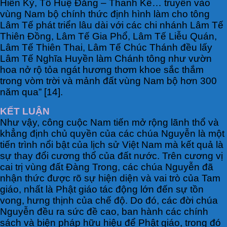
Hiển Kỳ, Tổ Huệ Đăng – Thanh Kế… truyền vào
vùng Nam bộ chính thức định hình làm cho tông
Lâm Tế phát triển lâu dài với các chi nhánh Lâm Tế
Thiên Đồng, Lâm Tế Gia Phổ, Lâm Tế Liễu Quán,
Lâm Tế Thiên Thai, Lâm Tế Chúc Thánh đều lấy
Lâm Tế Nghĩa Huyền làm Chánh tông như vườn
hoa nở rộ tỏa ngát hương thơm khoe sắc thắm
trong vòm trời và mảnh đất vùng Nam bộ hơn 300
năm qua” [14].
KẾT LUẬN
Như vậy, công cuộc Nam tiến mở rộng lãnh thổ và
khẳng định chủ quyền của các chúa Nguyễn là một
tiến trình nổi bật của lịch sử Việt Nam mà kết quả là
sự thay đổi cương thổ của đất nước. Trên cương vị
cai trị vùng đất Đàng Trong, các chúa Nguyễn đã
nhận thức được rõ sự hiện diện và vai trò của Tam
giáo, nhất là Phật giáo tác động lớn đến sự tồn
vong, hưng thịnh của chế độ. Do đó, các đời chúa
Nguyễn đều ra sức đề cao, ban hành các chính
sách và biện pháp hữu hiệu để Phật giáo, trong đó