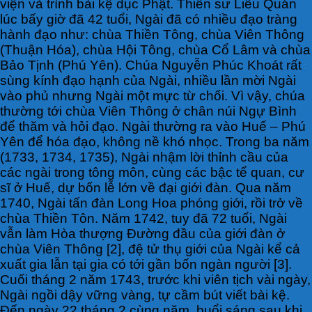
viện và trình bài kệ dục Phật. Thiền sư Liễu Quán
lúc bấy giờ đã 42 tuổi, Ngài đã có nhiều đạo tràng
hành đạo như: chùa Thiền Tông, chùa Viên Thông
(Thuận Hóa), chùa Hội Tông, chùa Cổ Lâm và chùa
Bảo Tịnh (Phú Yên). Chúa Nguyễn Phúc Khoát rất
sùng kính đạo hạnh của Ngài, nhiều lần mời Ngài
vào phủ nhưng Ngài một mực từ chối. Vì vậy, chúa
thường tới chùa Viên Thông ở chân núi Ngự Bình
để thăm và hỏi đạo. Ngài thường ra vào Huế – Phú
Yên để hóa đạo, không nề khó nhọc. Trong ba năm
(1733, 1734, 1735), Ngài nhậm lời thỉnh cầu của
các ngài trong tông môn, cùng các bậc tể quan, cư
sĩ ở Huế, dự bốn lễ lớn về đại giới đàn. Qua năm
1740, Ngài tấn đàn Long Hoa phóng giới, rồi trở về
chùa Thiền Tôn. Năm 1742, tuy đã 72 tuổi, Ngài
vẫn làm Hòa thượng Đường đầu của giới đàn ở
chùa Viên Thông [2], đệ tử thụ giới của Ngài kể cả
xuất gia lẫn tại gia có tới gần bốn ngàn người [3].
Cuối tháng 2 năm 1743, trước khi viên tịch vài ngày,
Ngài ngồi dậy vững vàng, tự cầm bút viết bài kệ.
Đến ngày 22 tháng 2 cùng năm, buổi sáng sau khi