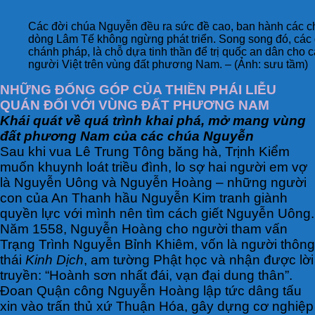
Các đời chúa Nguyễn đều ra sức đề cao, ban hành các ch
dòng Lâm Tế không ngừng phát triển. Song song đó, các đ
chánh pháp, là chỗ dựa tinh thần để trị quốc an dân cho
người Việt trên vùng đất phương Nam. – (Ảnh: sưu tầm)
NHỮNG ĐỐNG GÓP CỦA THIỀN PHÁI LIỄU
QUÁN ĐỐI VỚI VÙNG ĐẤT PHƯƠNG NAM
Khái quát về quá trình khai phá, mở mang vùng
đất phương Nam của các chúa Nguyễn
Sau khi vua Lê Trung Tông băng hà, Trịnh Kiểm
muốn khuynh loát triều đình, lo sợ hai người em vợ
là Nguyễn Uông và Nguyễn Hoàng – những người
con của An Thanh hầu Nguyễn Kim tranh giành
quyền lực với mình nên tìm cách giết Nguyễn Uông.
Năm 1558, Nguyễn Hoàng cho người tham vấn
Trạng Trình Nguyễn Bỉnh Khiêm, vốn là người thông
thái
Kinh Dịch
, am tường Phật học và nhận được lời
truyền: “Hoành sơn nhất đái, vạn đại dung thân”.
Đoan Quận công Nguyễn Hoàng lập tức dâng tấu
xin vào trấn thủ xứ Thuận Hóa, gây dựng cơ nghiệp