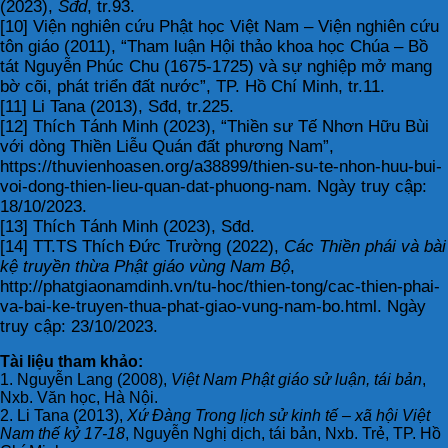
(2023),
Sđd
, tr.93.
[10] Viện nghiên cứu Phật học Việt Nam – Viện nghiên cứu
tôn giáo (2011), “Tham luận Hội thảo khoa học Chúa – Bồ
tát Nguyễn Phúc Chu (1675-1725) và sự nghiệp mở mang
bờ cõi, phát triển đất nước”, TP. Hồ Chí Minh, tr.11.
[11] Li Tana (2013), Sđd, tr.225.
[12] Thích Tánh Minh (2023), “Thiền sư Tế Nhơn Hữu Bùi
với dòng Thiền Liễu Quán đất phương Nam”,
https://thuvienhoasen.org/a38899/thien-su-te-nhon-huu-bui-
voi-dong-thien-lieu-quan-dat-phuong-nam. Ngày truy cập:
18/10/2023.
[13] Thích Tánh Minh (2023), Sđd.
[14] TT.TS Thích Đức Trường (2022),
Các Thiền phái và bài
kệ truyền thừa Phật giáo vùng Nam Bộ
,
http://phatgiaonamdinh.vn/tu-hoc/thien-tong/cac-thien-phai-
va-bai-ke-truyen-thua-phat-giao-vung-nam-bo.html. Ngày
truy cập: 23/10/2023.
Tài liệu tham khảo:
1. Nguyễn Lang (2008),
Việt Nam Phật giáo sử luận, tái bản
,
Nxb. Văn học, Hà Nội.
2. Li Tana (2013),
Xứ Đàng Trong lịch sử kinh tế – xã hội Việt
Nam thế kỷ 17-18
, Nguyễn Nghị dịch, tái bản, Nxb. Trẻ, TP. Hồ