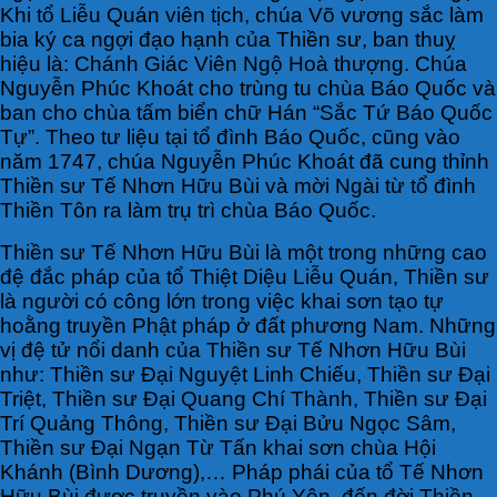
Khi tổ Liễu Quán viên tịch, chúa Võ vương sắc làm
bia ký ca ngợi đạo hạnh của Thiền sư, ban thuỵ
hiệu là: Chánh Giác Viên Ngộ Hoà thượng. Chúa
Nguyễn Phúc Khoát cho trùng tu chùa Báo Quốc và
ban cho chùa tấm biển chữ Hán “Sắc Tứ Báo Quốc
Tự”. Theo tư liệu tại tổ đình Báo Quốc, cũng vào
năm 1747, chúa Nguyễn Phúc Khoát đã cung thỉnh
Thiền sư Tế Nhơn Hữu Bùi và mời Ngài từ tổ đình
Thiền Tôn ra làm trụ trì chùa Báo Quốc.
Thiền sư Tế Nhơn Hữu Bùi là một trong những cao
đệ đắc pháp của tổ Thiệt Diệu Liễu Quán, Thiền sư
là người có công lớn trong việc khai sơn tạo tự
hoằng truyền Phật pháp ở đất phương Nam. Những
vị đệ tử nổi danh của Thiền sư Tế Nhơn Hữu Bùi
như: Thiền sư Đại Nguyệt Linh Chiếu, Thiền sư Đại
Triệt, Thiền sư Đại Quang Chí Thành, Thiền sư Đại
Trí Quảng Thông, Thiền sư Đại Bửu Ngọc Sâm,
Thiền sư Đại Ngạn Từ Tấn khai sơn chùa Hội
Khánh (Bình Dương),… Pháp phái của tổ Tế Nhơn
Hữu Bùi được truyền vào Phú Yên, đến đời Thiền