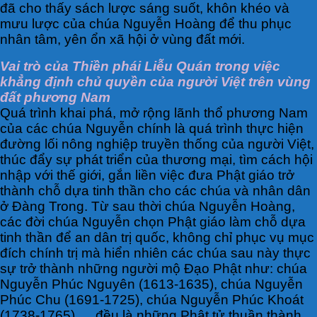
đã cho thấy sách lược sáng suốt, khôn khéo và
mưu lược của chúa Nguyễn Hoàng để thu phục
nhân tâm, yên ổn xã hội ở vùng đất mới.
Vai trò của Thiền phái Liễu Quán trong việc
khẳng định chủ quyền của người Việt trên vùng
đất phương Nam
Quá trình khai phá, mở rộng lãnh thổ phương Nam
của các chúa Nguyễn chính là quá trình thực hiện
đường lối nông nghiệp truyền thống của người Việt,
thúc đẩy sự phát triển của thương mại, tìm cách hội
nhập với thế giới, gắn liền việc đưa Phật giáo trở
thành chỗ dựa tinh thần cho các chúa và nhân dân
ở Đàng Trong. Từ sau thời chúa Nguyễn Hoàng,
các đời chúa Nguyễn chọn Phật giáo làm chỗ dựa
tinh thần để an dân trị quốc, không chỉ phục vụ mục
đích chính trị mà hiển nhiên các chúa sau này thực
sự trở thành những người mộ Đạo Phật như: chúa
Nguyễn Phúc Nguyên (1613-1635), chúa Nguyễn
Phúc Chu (1691-1725), chúa Nguyễn Phúc Khoát
(1738-1765),… đều là những Phật tử thuần thành.