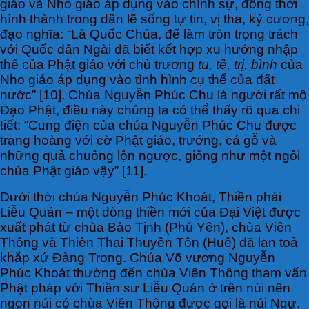
giáo và Nho giáo áp dụng vào chính sự, đồng thời
hình thành trong dân lẽ sống tự tin, vị tha, kỷ cương,
đạo nghĩa: “Là Quốc Chúa, để làm tròn trọng trách
với Quốc dân Ngài đã biết kết hợp xu hướng nhập
thế của Phật giáo với chủ trương
tu, tề, trị, bình
của
Nho giáo áp dụng vào tình hình cụ thể của đất
nước” [10]. Chúa Nguyễn Phúc Chu là người rất mộ
Đạo Phật, điều này chúng ta có thể thấy rõ qua chi
tiết: “Cung điện của chúa Nguyễn Phúc Chu được
trang hoàng với cờ Phật giáo, trướng, cá gỗ và
những quả chuông lộn ngược, giống như một ngôi
chùa Phật giáo vậy” [11].
Dưới thời chúa Nguyễn Phúc Khoát, Thiền phái
Liễu Quán – một dòng thiền mới của Đại Việt được
xuất phát từ chùa Bảo Tịnh (Phú Yên), chùa Viên
Thông và Thiên Thai Thuyền Tôn (Huế) đã lan toả
khắp xứ Đàng Trong. Chúa Võ vương Nguyễn
Phúc Khoát thường đến chùa Viên Thông tham vấn
Phật pháp với Thiền sư Liễu Quán ở trên núi nên
ngọn núi có chùa Viên Thông được gọi là núi Ngự.