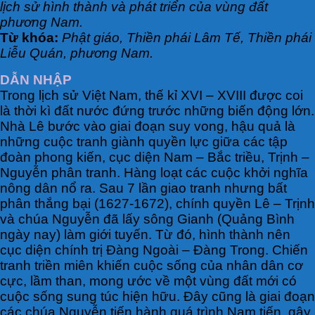
lịch sử hình thành và phát triển của vùng đất
phương Nam.
Từ khóa:
Phật giáo, Thiền phái Lâm Tế, Thiền phái
Liễu Quán, phương Nam.
DẪN NHẬP
Trong lịch sử Việt Nam, thế kỉ XVI – XVIII được coi
là thời kì đất nước đứng trước những biến động lớn.
Nhà Lê bước vào giai đoạn suy vong, hậu quả là
những cuộc tranh giành quyền lực giữa các tập
đoàn phong kiến, cục diện Nam – Bắc triều, Trịnh –
Nguyễn phân tranh. Hàng loạt các cuộc khởi nghĩa
nông dân nổ ra. Sau 7 lần giao tranh nhưng bất
phân thắng bại (1627-1672), chính quyền Lê – Trịnh
và chúa Nguyễn đã lấy sông Gianh (Quảng Bình
ngày nay) làm giới tuyến. Từ đó, hình thành nên
cục diện chính trị Đàng Ngoài – Đàng Trong. Chiến
tranh triền miên khiến cuộc sống của nhân dân cơ
cực, lầm than, mong ước về một vùng đất mới có
cuộc sống sung túc hiện hữu. Đây cũng là giai đoạn
các chúa Nguyễn tiến hành quá trình Nam tiến, gây