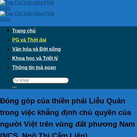
Skip
to
content
Trang chủ
PG và Thời đại
Văn hóa và Đời sống
Khoa học và Triết lý
Thông tin toà soạn
Đóng góp của thiền phái Liễu Quán
trong việc khẳng định chủ quyền của
người Việt trên vùng đất phương Nam
(NCS. Ngô Thị Cẩm Liên)