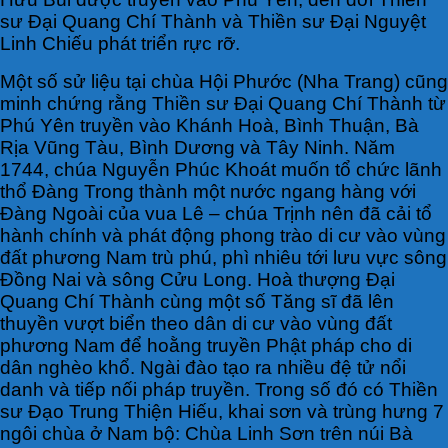
sư Đại Quang Chí Thành và Thiền sư Đại Nguyệt
Linh Chiếu phát triển rực rỡ.
Một số sử liệu tại chùa Hội Phước (Nha Trang) cũng
minh chứng rằng Thiền sư Đại Quang Chí Thành từ
Phú Yên truyền vào Khánh Hoà, Bình Thuận, Bà
Rịa Vũng Tàu, Bình Dương và Tây Ninh. Năm
1744, chúa Nguyễn Phúc Khoát muốn tổ chức lãnh
thổ Đàng Trong thành một nước ngang hàng với
Đàng Ngoài của vua Lê – chúa Trịnh nên đã cải tổ
hành chính và phát động phong trào di cư vào vùng
đất phương Nam trù phú, phì nhiêu tới lưu vực sông
Đồng Nai và sông Cửu Long. Hoà thượng Đại
Quang Chí Thành cùng một số Tăng sĩ đã lên
thuyền vượt biển theo dân di cư vào vùng đất
phương Nam để hoằng truyền Phật pháp cho di
dân nghèo khổ. Ngài đào tạo ra nhiều đệ tử nổi
danh và tiếp nối pháp truyền. Trong số đó có Thiền
sư Đạo Trung Thiện Hiếu, khai sơn và trùng hưng 7
ngôi chùa ở Nam bộ: Chùa Linh Sơn trên núi Bà