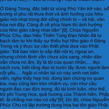
Ở Đàng Trong, đặc biệt từ vùng Phú Yên trở vào, số
lượng sĩ phu rất thưa thớt và ảnh hưởng của Nho
giáo mờ nhạt trong đời sống chính trị – xã hội, văn
hóa nơi đây. Càng đi về phía Nam thì ảnh hưởng
của Nho giáo càng nhạt dần” [8]. Chúa Nguyễn
Phúc Chu, đạo hiệu Thiên Túng Đạo Nhân đã tự
bạch tâm tư khi thấy sự thiếu hụt Nho giáo ở Đàng
Trong và ý thực sự cần thiết phải dựa vào Phật
giáo: “Đã bao năm lo sắp đặt nội trị, ngoại an,
nhưng chính lệnh vẫn chưa sửa sang, nhân dân
vẫn chưa no ấm, ấy là tội của quan nhân,… đọc
sách xưa, biết rằng đạo trị nước lấy được người làm
cốt yếu,… Ngặt vì nhân tài xứ này sinh nơi biên
viễn, nghe thấy hẹp hòi, dùng làm chứng nọ quan
kia, may cũng làm tròn nhiệm vụ, còn như cầu
người đạo cao đức trọng, đủ tài kinh luân, như thế,
trừ phi Trung Hoa, quê hương của Thánh hiền, Phật
tổ, ắt chẳng nơi nào có vậy”[9]. Do đó, chúa Nguyễn
Phúc Chu có lập trường dung hòa hai tôn giáo Phật