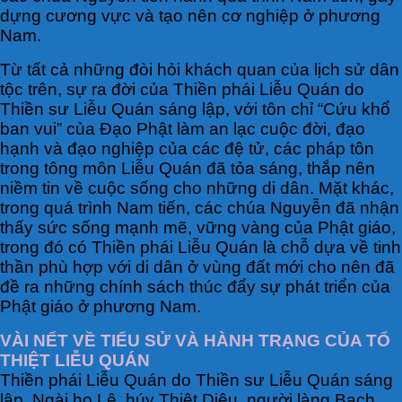
dựng cương vực và tạo nên cơ nghiệp ở phương
Nam.
Từ tất cả những đòi hỏi khách quan của lịch sử dân
tộc trên, sự ra đời của Thiền phái Liễu Quán do
Thiền sư Liễu Quán sáng lập, với tôn chỉ “Cứu khổ
ban vui” của Đạo Phật làm an lạc cuộc đời, đạo
hạnh và đạo nghiệp của các đệ tử, các pháp tôn
trong tông môn Liễu Quán đã tỏa sáng, thắp nên
niềm tin về cuộc sống cho những di dân. Mặt khác,
trong quá trình Nam tiến, các chúa Nguyễn đã nhận
thấy sức sống mạnh mẽ, vững vàng của Phật giáo,
trong đó có Thiền phái Liễu Quán là chỗ dựa về tinh
thần phù hợp với di dân ở vùng đất mới cho nên đã
đề ra những chính sách thúc đẩy sự phát triển của
Phật giáo ở phương Nam.
VÀI NẾT VỀ TIỂU SỬ VÀ HÀNH TRẠNG CỦA TỔ
THIỆT LIỄU QUÁN
Thiền phái Liễu Quán do Thiền sư Liễu Quán sáng
lập, Ngài họ Lê, húy Thiệt Diệu, người làng Bạch