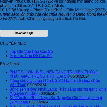
Nguyễn Phúc Chu (1675-1725) và sự nghiệp mở mang bờ cõi,
phát triển đất nước”, TP. Hồ Chí Minh.
10. Lê Bá Vương – Phạm Đình Khuê – Trần Minh Ngọc (2023),
Chính sách tôn giáo của các chúa Nguyễn ở Đàng Trong thế kỷ
XVII-XVIII
, Nxb. Chính trị Quốc gia Sự thật, Hà Nội.
Download QR
CHUYÊN MỤC
Tạp Chí Văn Hoá Các Số
Mục Lục Chủ Đề Các Số
Bài viết mới
PHẬT SỰ ONLINE – NỀN TẢNG TRUYỀN THÔNG
PHẬT GIÁO TRONG THỜI ĐẠI SỐ
05/06/2024
Tiếng chuông chùa (Tôn Nữ Mỹ Hạnh); Lễ chùa (Trần
Văn Thái)
03/06/2024
Bóng sen (Hồng Nhật Lam); Thắp sáng những trang kinh
(Nguyễn An Bình)
03/06/2024
Đê đầu đức Phật Dược Sư (Nguyễn Chí Thiện); Tự tại
(Kim Loan)
03/06/2024
Mục lục Tạp chí VHPG số 421 – Chủ đề: Dược Sư Đại