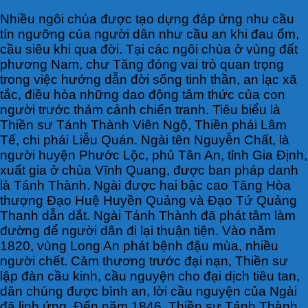
Nhiều ngôi chùa được tạo dựng đáp ứng nhu cầu
tín ngưỡng của người dân như cầu an khi đau ốm,
cầu siêu khi qua đời. Tại các ngôi chùa ở vùng đất
phương Nam, chư Tăng đóng vai trò quan trọng
trong việc hướng dẫn đời sống tinh thần, an lạc xã
tắc, điều hòa những dao động tâm thức của con
người trước thảm cảnh chiến tranh. Tiêu biểu là
Thiền sư Tánh Thành Viên Ngộ, Thiền phái Lâm
Tế, chi phái Liễu Quán. Ngài tên Nguyễn Chất, là
người huyện Phước Lộc, phủ Tân An, tỉnh Gia Định,
xuất gia ở chùa Vĩnh Quang, được ban pháp danh
là Tánh Thành. Ngài được hai bậc cao Tăng Hòa
thượng Đạo Huệ Huyền Quảng và Đạo Tứ Quảng
Thanh dẫn dắt. Ngài Tánh Thành đã phát tâm làm
đường để người dân đi lại thuận tiện. Vào năm
1820, vùng Long An phát bệnh đậu mùa, nhiều
người chết. Cảm thương trước đại nạn, Thiền sư
lập đàn cầu kinh, cầu nguyện cho đại dịch tiêu tan,
dân chúng được bình an, lời cầu nguyện của Ngài
đã linh ứng. Đến năm 1846, Thiền sư Tánh Thành