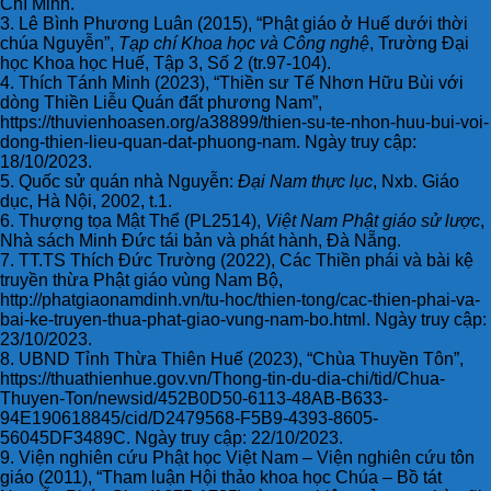
Chí Minh.
3. Lê Bình Phương Luân (2015), “Phật giáo ở Huế dưới thời
chúa Nguyễn”,
Tạp chí Khoa học và Công nghệ
, Trường Đại
học Khoa học Huế, Tập 3, Số 2 (tr.97-104).
4. Thích Tánh Minh (2023), “Thiền sư Tế Nhơn Hữu Bùi với
dòng Thiền Liễu Quán đất phương Nam”,
https://thuvienhoasen.org/a38899/thien-su-te-nhon-huu-bui-voi-
dong-thien-lieu-quan-dat-phuong-nam. Ngày truy cập:
18/10/2023.
5. Quốc sử quán nhà Nguyễn:
Đại Nam thực lục
, Nxb. Giáo
dục, Hà Nội, 2002, t.1.
6. Thượng tọa Mật Thể (PL2514),
Việt Nam Phật giáo sử lược
,
Nhà sách Minh Đức tái bản và phát hành, Đà Nẵng.
7. TT.TS Thích Đức Trường (2022), Các Thiền phái và bài kệ
truyền thừa Phật giáo vùng Nam Bộ,
http://phatgiaonamdinh.vn/tu-hoc/thien-tong/cac-thien-phai-va-
bai-ke-truyen-thua-phat-giao-vung-nam-bo.html. Ngày truy cập:
23/10/2023.
8. UBND Tỉnh Thừa Thiên Huế (2023), “Chùa Thuyền Tôn”,
https://thuathienhue.gov.vn/Thong-tin-du-dia-chi/tid/Chua-
Thuyen-Ton/newsid/452B0D50-6113-48AB-B633-
94E190618845/cid/D2479568-F5B9-4393-8605-
56045DF3489C. Ngày truy cập: 22/10/2023.
9. Viện nghiên cứu Phật học Việt Nam – Viện nghiên cứu tôn
giáo (2011), “Tham luận Hội thảo khoa học Chúa – Bồ tát