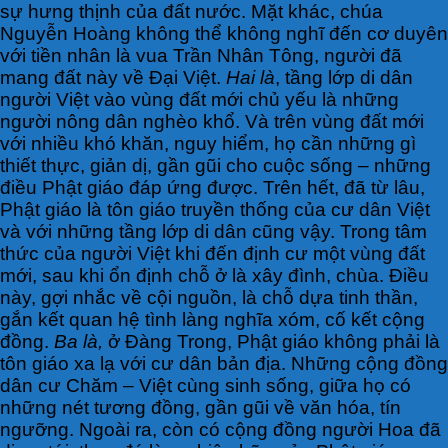
sự hưng thịnh của đất nước. Mặt khác, chúa
Nguyễn Hoàng không thể không nghĩ đến cơ duyên
với tiền nhân là vua Trần Nhân Tông, người đã
mang đất này về Đại Việt.
Hai là
, tầng lớp di dân
người Việt vào vùng đất mới chủ yếu là những
người nông dân nghèo khổ. Và trên vùng đất mới
với nhiều khó khăn, nguy hiểm, họ cần những gì
thiết thực, giản dị, gần gũi cho cuộc sống – những
điều Phật giáo đáp ứng được. Trên hết, đã từ lâu,
Phật giáo là tôn giáo truyền thống của cư dân Việt
và với những tầng lớp di dân cũng vậy. Trong tâm
thức của người Việt khi đến định cư một vùng đất
mới, sau khi ổn định chỗ ở là xây đình, chùa. Điều
này, gợi nhắc về cội nguồn, là chỗ dựa tinh thần,
gắn kết quan hệ tình làng nghĩa xóm, cố kết cộng
đồng.
Ba là,
ở Đàng Trong, Phật giáo không phải là
tôn giáo xa lạ với cư dân bản địa. Những cộng đồng
dân cư Chăm – Việt cùng sinh sống, giữa họ có
những nét tương đồng, gần gũi về văn hóa, tín
ngưỡng. Ngoài ra, còn có cộng đồng người Hoa đã