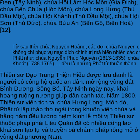
Đen (Tây Ninh), chùa Hội Lâm Hóc Môn (Gia Định),
chùa Bến Chùa (Hóc Môn), chùa Long Hưng (Thủ
Dầu Một), chùa Hội Khánh (Thủ Dầu Một), chùa Hội
Sơn (Thủ Đức), chùa Bửu An (Bến Gỗ, Biên Hoà)
[12].
Từ sau thời chúa Nguyễn Hoàng, các đời chúa Nguyễn chọ
không chỉ phục vụ mục đích chính trị mà hiển nhiên các
Phật như: chúa Nguyễn Phúc Nguyên (1613-1635), chúa
Khoát (1738-1765),… đều là những Phật tử thuần thành.
Thiền sư Đạo Trung Thiện Hiếu được lưu danh là
người có công hộ quốc an dân, mở rộng vùng đất
Bình Dương, Sông Bé, Tây Ninh ngày nay, khai
hoang ruộng nương giúp dân canh tác. Năm 1800,
Thiền sư viên tịch tại chùa Hưng Long. Môn đồ,
Phật tử lập tháp thờ ngài trong khuôn viên chùa và
hằng năm đều tưởng niệm kính lễ một vị Thiền sư
thuộc pháp phái Liễu Quán đã có nhiều công lao
khai sơn tạo tự và truyền bá chánh pháp rộng mở ở
vùng đất phương Nam.