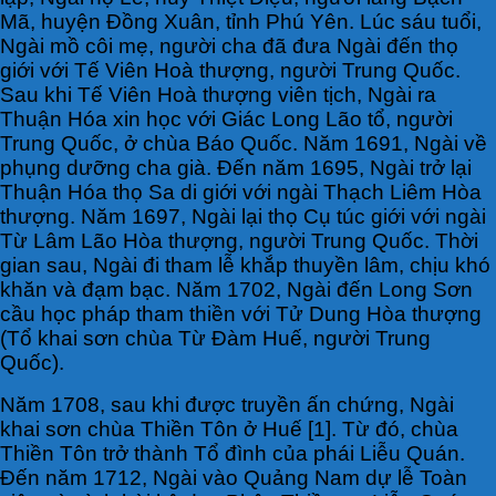
Mã, huyện Đồng Xuân, tỉnh Phú Yên. Lúc sáu tuổi,
Ngài mồ côi mẹ, người cha đã đưa Ngài đến thọ
giới với Tế Viên Hoà thượng, người Trung Quốc.
Sau khi Tế Viên Hoà thượng viên tịch, Ngài ra
Thuận Hóa xin học với Giác Long Lão tổ, người
Trung Quốc, ở chùa Báo Quốc. Năm 1691, Ngài về
phụng dưỡng cha già. Đến năm 1695, Ngài trở lại
Thuận Hóa thọ Sa di giới với ngài Thạch Liêm Hòa
thượng. Năm 1697, Ngài lại thọ Cụ túc giới với ngài
Từ Lâm Lão Hòa thượng, người Trung Quốc. Thời
gian sau, Ngài đi tham lễ khắp thuyền lâm, chịu khó
khăn và đạm bạc. Năm 1702, Ngài đến Long Sơn
cầu học pháp tham thiền với Tử Dung Hòa thượng
(Tổ khai sơn chùa Từ Ðàm Huế, người Trung
Quốc).
Năm 1708, sau khi được truyền ấn chứng, Ngài
khai sơn chùa Thiền Tôn ở Huế [1]. Từ đó, chùa
Thiền Tôn trở thành Tổ đình của phái Liễu Quán.
Đến năm 1712, Ngài vào Quảng Nam dự lễ Toàn