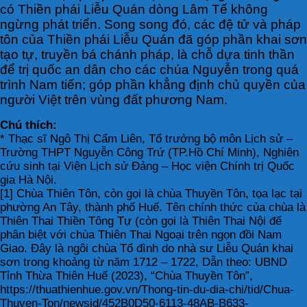
có Thiền phái Liễu Quán dòng Lâm Tế không
ngừng phát triển. Song song đó, các đệ tử và pháp
tôn của Thiền phái Liễu Quán đã góp phần khai sơn
tạo tự, truyền bá chánh pháp, là chỗ dựa tinh thần
để trị quốc an dân cho các chúa Nguyễn trong quá
trình Nam tiến; góp phần khẳng định chủ quyền của
người Việt trên vùng đất phương Nam.
Chú thích:
* Thạc sĩ Ngô Thị Cẩm Liên, Tổ trưởng bộ môn Lịch sử –
Trường THPT Nguyễn Công Trứ (TP.Hồ Chí Minh), Nghiên
cứu sinh tại Viện Lịch sử Đảng – Học viện Chính trị Quốc
gia Hà Nội.
[1] Chùa Thiên Tôn, còn gọi là chùa Thuyền Tôn, tọa lạc tại
phường An Tây, thành phố Huế. Tên chính thức của chùa là
Thiên Thai Thiền Tông Tự (còn gọi là Thiên Thai Nội để
phân biệt với chùa Thiên Thai Ngoại trên ngọn đồi Nam
Giao. Đây là ngôi chùa Tổ đình do nhà sư Liễu Quán khai
sơn trong khoảng từ năm 1712 – 1722, Dẫn theo: UBND
Tỉnh Thừa Thiên Huế (2023), “Chùa Thuyền Tôn”,
https://thuathienhue.gov.vn/Thong-tin-du-dia-chi/tid/Chua-
Thuyen-Ton/newsid/452B0D50-6113-48AB-B633-