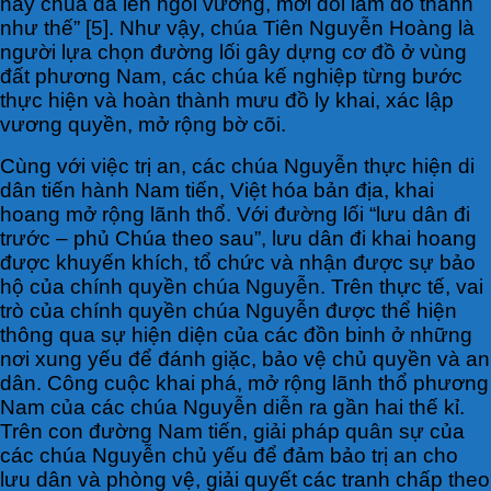
nay chúa đã lên ngôi vương, mới đổi làm đô thành
như thế” [5]. Như vậy, chúa Tiên Nguyễn Hoàng là
người lựa chọn đường lối gây dựng cơ đồ ở vùng
đất phương Nam, các chúa kế nghiệp từng bước
thực hiện và hoàn thành mưu đồ ly khai, xác lập
vương quyền, mở rộng bờ cõi.
Cùng với việc trị an, các chúa Nguyễn thực hiện di
dân tiến hành Nam tiến, Việt hóa bản địa, khai
hoang mở rộng lãnh thổ. Với đường lối “lưu dân đi
trước – phủ Chúa theo sau”, lưu dân đi khai hoang
được khuyến khích, tổ chức và nhận được sự bảo
hộ của chính quyền chúa Nguyễn. Trên thực tế, vai
trò của chính quyền chúa Nguyễn được thể hiện
thông qua sự hiện diện của các đồn binh ở những
nơi xung yếu để đánh giặc, bảo vệ chủ quyền và an
dân. Công cuộc khai phá, mở rộng lãnh thổ phương
Nam của các chúa Nguyễn diễn ra gần hai thế kỉ.
Trên con đường Nam tiến, giải pháp quân sự của
các chúa Nguyễn chủ yếu để đảm bảo trị an cho
lưu dân và phòng vệ, giải quyết các tranh chấp theo