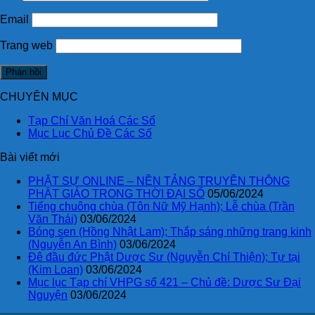
Email
Trang web
CHUYÊN MỤC
Tạp Chí Văn Hoá Các Số
Mục Lục Chủ Đề Các Số
Bài viết mới
PHẬT SỰ ONLINE – NỀN TẢNG TRUYỀN THÔNG
PHẬT GIÁO TRONG THỜI ĐẠI SỐ
05/06/2024
Tiếng chuông chùa (Tôn Nữ Mỹ Hạnh); Lễ chùa (Trần
Văn Thái)
03/06/2024
Bóng sen (Hồng Nhật Lam); Thắp sáng những trang kinh
(Nguyễn An Bình)
03/06/2024
Đê đầu đức Phật Dược Sư (Nguyễn Chí Thiện); Tự tại
(Kim Loan)
03/06/2024
Mục lục Tạp chí VHPG số 421 – Chủ đề: Dược Sư Đại
Nguyện
03/06/2024