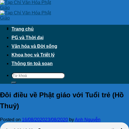
Skip
to
content
Trang chủ
PG và Thời đại
Văn hóa và Đời sống
Khoa học và Triết lý
Thông tin toà soạn
Đôi điều về Phật giáo với Tuổi trẻ (Hồ
Thuỷ)
Posted on
16/08/2020
23/08/2020
by
Anh Nguyễn