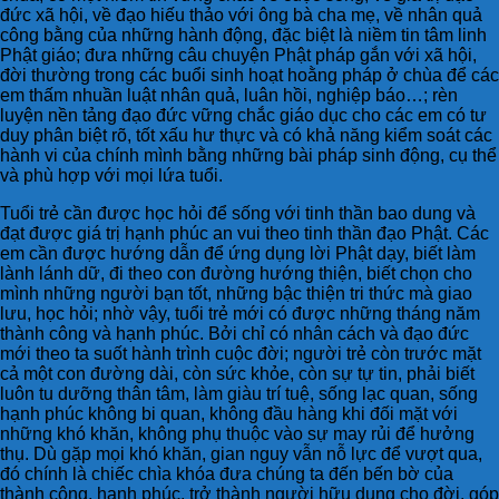
đức xã hội, về đạo hiếu thảo với ông bà cha mẹ, về nhân quả
công bằng của những hành động, đặc biệt là niềm tin tâm linh
Phật giáo; đưa những câu chuyện Phật pháp gắn với xã hội,
đời thường trong các buổi sinh hoạt hoằng pháp ở chùa để các
em thấm nhuần luật nhân quả, luân hồi, nghiệp báo…; rèn
luyện nền tảng đạo đức vững chắc giáo dục cho các em có tư
duy phân biệt rõ, tốt xấu hư thực và có khả năng kiểm soát các
hành vi của chính mình bằng những bài pháp sinh động, cụ thể
và phù hợp với mọi lứa tuổi.
Tuổi trẻ cần được học hỏi để sống với tinh thần bao dung và
đạt được giá trị hạnh phúc an vui theo tinh thần đạo Phật. Các
em cần được hướng dẫn để ứng dụng lời Phật dạy, biết làm
lành lánh dữ, đi theo con đường hướng thiện, biết chọn cho
mình những người bạn tốt, những bậc thiện tri thức mà giao
lưu, học hỏi; nhờ vậy, tuổi trẻ mới có được những tháng năm
thành công và hạnh phúc. Bởi chỉ có nhân cách và đạo đức
mới theo ta suốt hành trình cuộc đời; người trẻ còn trước mặt
cả một con đường dài, còn sức khỏe, còn sự tự tin, phải biết
luôn tu dưỡng thân tâm, làm giàu trí tuệ, sống lạc quan, sống
hạnh phúc không bi quan, không đầu hàng khi đối mặt với
những khó khăn, không phụ thuộc vào sự may rủi để hưởng
thụ. Dù gặp mọi khó khăn, gian nguy vẫn nỗ lực để vượt qua,
đó chính là chiếc chìa khóa đưa chúng ta đến bến bờ của
thành công, hạnh phúc, trở thành người hữu dụng cho đời, góp