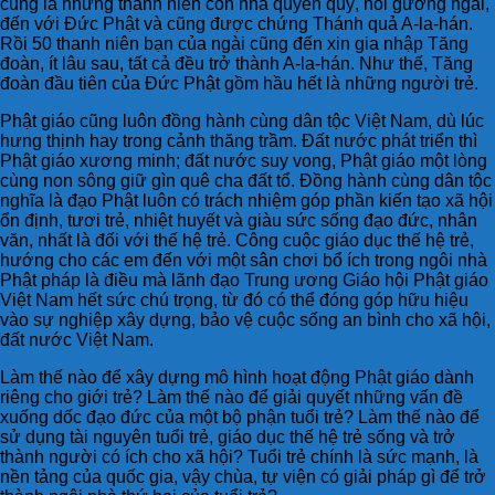
cũng là những thanh niên con nhà quyền quý, noi gương ngài,
đến với Đức Phật và cũng được chứng Thánh quả A-la-hán.
Rồi 50 thanh niên bạn của ngài cũng đến xin gia nhập Tăng
đoàn, ít lâu sau, tất cả đều trở thành A-la-hán. Như thế, Tăng
đoàn đầu tiên của Đức Phật gồm hầu hết là những người trẻ.
Phật giáo cũng luôn đồng hành cùng dân tộc Việt Nam, dù lúc
hưng thịnh hay trong cảnh thăng trầm. Đất nước phát triển thì
Phật giáo xương minh; đất nước suy vong, Phật giáo một lòng
cùng non sông giữ gìn quê cha đất tổ. Đồng hành cùng dân tộc
nghĩa là đạo Phật luôn có trách nhiệm góp phần kiến tạo xã hội
ổn định, tươi trẻ, nhiệt huyết và giàu sức sống đạo đức, nhân
văn, nhất là đối với thế hệ trẻ. Công cuộc giáo dục thế hệ trẻ,
hướng cho các em đến với một sân chơi bổ ích trong ngôi nhà
Phật pháp là điều mà lãnh đạo Trung ương Giáo hội Phật giáo
Việt Nam hết sức chú trọng, từ đó có thể đóng góp hữu hiệu
vào sự nghiệp xây dựng, bảo vệ cuộc sống an bình cho xã hội,
đất nước Việt Nam.
Làm thế nào để xây dựng mô hình hoạt động Phật giáo dành
riêng cho giới trẻ? Làm thế nào để giải quyết những vấn đề
xuống dốc đạo đức của một bộ phận tuổi trẻ? Làm thế nào để
sử dụng tài nguyên tuổi trẻ, giáo dục thế hệ trẻ sống và trở
thành người có ích cho xã hội? Tuổi trẻ chính là sức mạnh, là
nền tảng của quốc gia, vậy chùa, tự viện có giải pháp gì để trở