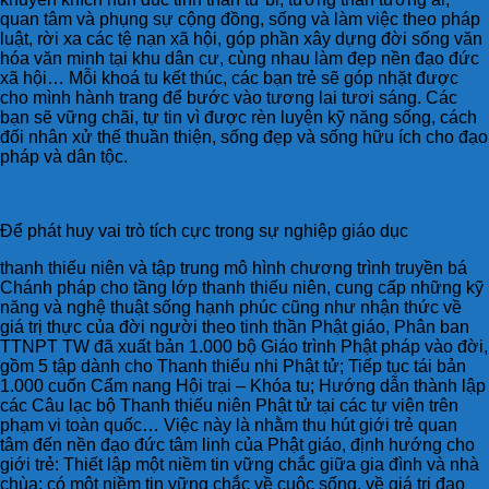
quan tâm và phụng sự cộng đồng, sống và làm việc theo pháp
luật, rời xa các tệ nạn xã hội, góp phần xây dựng đời sống văn
hóa văn minh tại khu dân cư, cùng nhau làm đẹp nền đạo đức
xã hội… Mỗi khoá tu kết thúc, các bạn trẻ sẽ góp nhặt được
cho mình hành trang để bước vào tương lai tươi sáng. Các
bạn sẽ vững chãi, tự tin vì được rèn luyện kỹ năng sống, cách
đối nhân xử thế thuần thiện, sống đẹp và sống hữu ích cho đạo
pháp và dân tộc.
Để phát huy vai trò tích cực trong sự nghiệp giáo dục
thanh thiếu niên và tập trung mô hình chương trình truyền bá
Chánh pháp cho tầng lớp thanh thiếu niên, cung cấp những kỹ
năng và nghệ thuật sống hạnh phúc cũng như nhận thức về
giá trị thực của đời người theo tinh thần Phật giáo, Phân ban
TTNPT TW đã xuất bản 1.000 bộ Giáo trình Phật pháp vào đời,
gồm 5 tập dành cho Thanh thiếu nhi Phật tử; Tiếp tục tái bản
1.000 cuốn Cẩm nang Hội trại – Khóa tu; Hướng dẫn thành lập
các Câu lạc bộ Thanh thiếu niên Phật tử tại các tự viện trên
phạm vi toàn quốc… Việc này là nhằm thu hút giới trẻ quan
tâm đến nền đạo đức tâm linh của Phật giáo, định hướng cho
giới trẻ: Thiết lập một niềm tin vững chắc giữa gia đình và nhà
chùa; có một niềm tin vững chắc về cuộc sống, về giá trị đạo