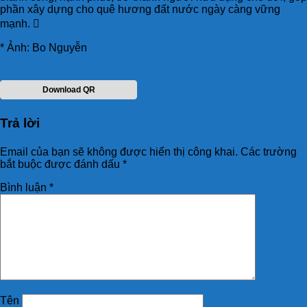
phần xây dựng cho quê hương đất nước ngày càng vững
mạnh. 
* Ảnh: Bo Nguyễn
Download QR
Trả lời
Email của bạn sẽ không được hiển thị công khai.
Các trường
bắt buộc được đánh dấu
*
Bình luận
*
Tên