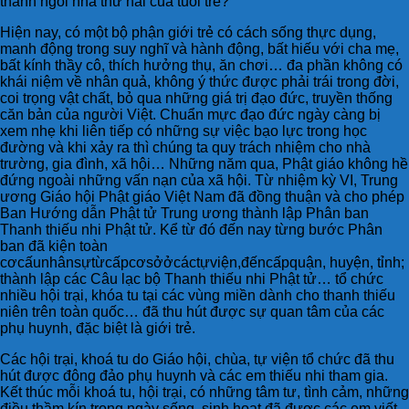
thành ngôi nhà thứ hai của tuổi trẻ?
Hiện nay, có một bộ phận giới trẻ có cách sống thực dụng,
manh động trong suy nghĩ và hành động, bất hiếu với cha mẹ,
bất kính thầy cô, thích hưởng thụ, ăn chơi… đa phần không có
khái niệm về nhân quả, không ý thức được phải trái trong đời,
coi trọng vật chất, bỏ qua những giá trị đạo đức, truyền thống
căn bản của người Việt. Chuẩn mực đạo đức ngày càng bị
xem nhẹ khi liên tiếp có những sự việc bạo lực trong học
đường và khi xảy ra thì chúng ta quy trách nhiệm cho nhà
trường, gia đình, xã hội… Những năm qua, Phật giáo không hề
đứng ngoài những vấn nạn của xã hội. Từ nhiệm kỳ VI, Trung
ương Giáo hội Phật giáo Việt Nam đã đồng thuận và cho phép
Ban Hướng dẫn Phật tử Trung ương thành lập Phân ban
Thanh thiếu nhi Phật tử. Kể từ đó đến nay từng bước Phân
ban đã kiện toàn
cơcấunhânsựtừcấpcơsởởcáctựviện,đếncấpquận, huyện, tỉnh;
thành lập các Câu lạc bộ Thanh thiếu nhi Phật tử… tổ chức
nhiều hội trại, khóa tu tại các vùng miền dành cho thanh thiếu
niên trên toàn quốc… đã thu hút được sự quan tâm của các
phụ huynh, đặc biệt là giới trẻ.
Các hội trại, khoá tu do Giáo hội, chùa, tự viện tổ chức đã thu
hút được đông đảo phụ huynh và các em thiếu nhi tham gia.
Kết thúc mỗi khoá tu, hội trại, có những tâm tư, tình cảm, những
điều thầm kín trong ngày sống, sinh hoạt đã được các em viết