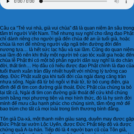
Câu ca “Trẻ vui nhà, già vui chùa” đã là quan niệm ăn sâu trong
tâm trí người Việt Nam. Thế nhưng suy nghĩ cho rằng đạo Phật
chỉ dành riêng cho người già đến chùa để an ủi tuổi già, hoặc
chùa là nơi để những người vấp ngã trên đường đời đến
nương tựa… là hết sức lạc hậu và sai lầm. Cũng do quan niệm
sai lầm đó nên khi thấy một người trẻ cạo tóc xuất gia hoặc đến
chùa lễ Phật thì có một bộ phận người dân suy nghĩ là do chán
đời, thất tình… Họ đâu có hiểu được đạo Phật chính là đạo của
tuổi thanh xuân tràn đầy nhiệt huyết với những lý tưởng cao
đẹp. Đức Phật xuất gia khi tuổi đời của ngài đang căng tràn
nhựa sống. Ngài đã từ bỏ ngôi vị thái tử, từ bỏ cung điện, gia
đình để đi tìm con đường giải thoát. Đức Phật của chúng ta bỏ
lại tất cả, Ngài đi tìm con đường giải thoát để cứu khổ chúng
sinh bằng mọi phương tiện và mọi hình thức, đó là hy sinh đời
mình để mưu cầu hạnh phúc cho chúng sinh, tâm rộng mở để
bao trùm cho tất cả mọi loài trong tình thương bình đẳng.
Tôn giả Da-xá, một thanh niên giàu sang, duyên may được gặp
Đức Phật tại vườn Lộc Uyển, được Đức Phật tiếp độ và được
chứng quả A-la-hán. Tiếp đó là 4 người bạn cũ của Tôn giả,