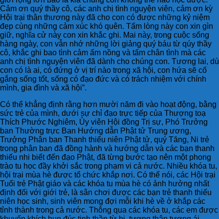
Cảm ơn quý thầy cô, các anh chị tình nguyện viên, cảm ơn kỳ
Hội trại thân thương này đã cho con có được những kỷ niệm
đẹp cùng những cảm xúc khó quên. Tấm lòng này con xin gìn
giữ, nghĩa cử này con xin khắc ghi. Mai này, trong cuộc sống
hàng ngày, con vẫn nhớ những lời giảng quý báu từ qúy thầy
cô, khắc ghi bao tình cảm ấm nồng và tấm chân tình mà các
anh chị tình nguyện viên đã dành cho chúng con. Tương lai, dù
con có là ai, có đứng ở vị trí nào trong xã hội, con hứa sẽ cố
gắng sống tốt, sống có đạo đức và có trách nhiệm với chính
mình, gia đình và xã hội”.
Có thể khẳng định rằng hơn mười năm đi vào hoạt động, bằng
sức trẻ của mình, dưới sự chỉ đạo trực tiếp của Thượng toạ
Thích Phước Nghiêm, Ủy viên Hội đồng Trị sự, Phó Trưởng
ban Thường trực Ban Hướng dẫn Phật tử Trung ương,
Trưởng Phân ban Thanh thiếu niên Phật tử, quý Tăng, Ni trẻ
trong phân ban đã đồng hành và hướng dẫn và các bạn thanh
thiếu nhi biết đến đạo Phật, đã từng bước tạo nên một phong
trào tu học đầy khởi sắc trong phạm vi cả nước. Nhiều khóa tu,
hội trại mùa hè được tổ chức khắp nơi. Có thể nói, các Hội trại
Tuổi trẻ Phật giáo và các khóa tu mùa hè có ảnh hưởng nhất
định đối với giới trẻ, là sân chơi được các bạn trẻ thanh thiếu
niên học sinh, sinh viên mong đợi mỗi khi hè về ở khắp các
tỉnh thành trong cả nước. Thông qua các khóa tu, các em được
khuyến khích hun đúc tinh thần từ bi, tương thân tương ái,