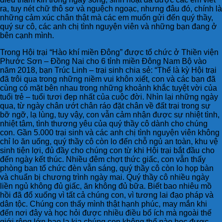
ra, tuy nét chữ thô sơ và nguệch ngoạc, nhưng đâu đó, chính là
những cảm xúc chân thật mà các em muốn gửi đến quý thầy,
quý sư cô, các anh chị tình nguyện viên và những bạn đang ở
bên cạnh mình.
Trong Hội trại “Hào khí miền Đông” được tổ chức ở Thiền viện
Phước Sơn – Đồng Nai cho 6 tỉnh miền Đông Nam Bộ vào
năm 2018, bạn Trúc Linh – trại sinh chia sẻ: “Thế là kỳ Hội trại
đã trôi qua trong những niềm vui khôn xiết, con và các bạn đã
cùng có mặt bên nhau trong những khoảnh khắc tuyệt vời của
tuổi trẻ – tuổi tươi đẹp nhất của cuộc đời. Nhìn lại những ngày
qua, từ ngày chân ướt chân ráo đặt chân về đất trại trong sự
bỡ ngỡ, lạ lùng, tuy vậy, con vẫn cảm nhận được sự nhiệt tình,
nhiệt tâm, tình thương yêu của quý thầy cô dành cho chúng
con. Gần 5.000 trại sinh và các anh chị tình nguyện viên không
chỉ lo ăn uống, quý thầy cô còn lo đến chỗ ngủ an toàn, khu vệ
sinh tiện lợi, đủ đầy cho chúng con từ khi Hội trại bắt đầu cho
đến ngày kết thúc. Nhiều đêm chợt thức giấc, con vẫn thấy
phòng ban tổ chức đèn vẫn sáng, quý thầy cô còn lo họp bàn
và chuẩn bị chương trình ngày mai. Quý thầy cô nhiều ngày
liền ngủ không đủ giấc, ăn không đủ bữa. Biết bao nhiêu mồ
hồi đã đổ xuống vì tất cả chúng con, vì tương lai đạo pháp và
dân tộc. Chúng con thấy mình thật hạnh phúc, may mắn khi
đến nơi đây và học hỏi được nhiều điều bổ ích mà ngoài thế
giới rộng lớn bao la kia chúng con không thể nào học được.