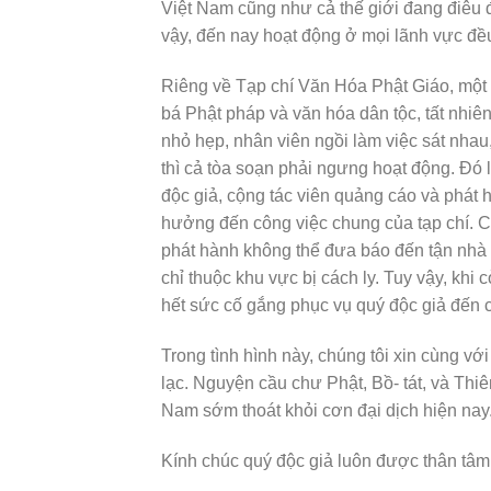
Việt Nam cũng như cả thế giới đang điêu 
vậy, đến nay hoạt động ở mọi lãnh vực đề
Riêng về Tạp chí Văn Hóa Phật Giáo, một 
bá Phật pháp và văn hóa dân tộc, tất nhiê
nhỏ hẹp, nhân viên ngồi làm việc sát nhau
thì cả tòa soạn phải ngưng hoạt động. Đó 
độc giả, cộng tác viên quảng cáo và phát 
hưởng đến công việc chung của tạp chí. Cụ
phát hành không thể đưa báo đến tận nhà m
chỉ thuộc khu vực bị cách ly. Tuy vậy, khi
hết sức cố gắng phục vụ quý độc giả đến 
Trong tình hình này, chúng tôi xin cùng v
lạc. Nguyện cầu chư Phật, Bồ- tát, và Thi
Nam sớm thoát khỏi cơn đại dịch hiện nay
Kính chúc quý độc giả luôn được thân tâm 