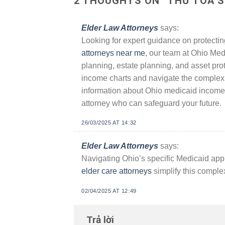
2 THOUGHTS ON “
THƯ TOÀ 
Elder Law Attorneys
says:
Looking for expert guidance on protecti
attorneys near me
, our team at Ohio Me
planning, estate planning, and asset prot
income charts and navigate the complex 
information about Ohio medicaid income l
attorney who can safeguard your future.
26/03/2025 AT 14:32
Elder Law Attorneys
says:
Navigating Ohio’s specific Medicaid app
elder care attorneys
simplify this comple
02/04/2025 AT 12:49
Trả lời