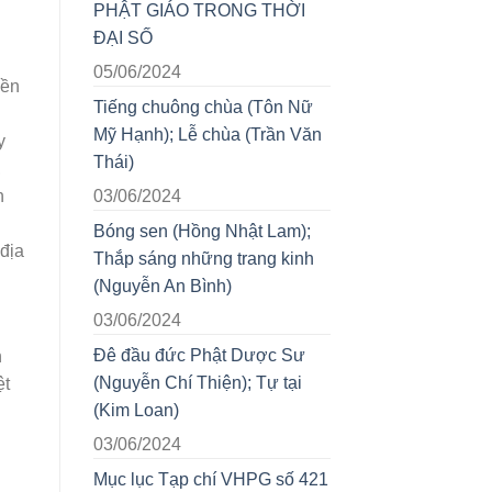
PHẬT GIÁO TRONG THỜI
ĐẠI SỐ
05/06/2024
uống
yền
Tiếng chuông chùa (Tôn Nữ
Mỹ Hạnh); Lễ chùa (Trần Văn
y
Thái)
,
03/06/2024
h
Bóng sen (Hồng Nhật Lam);
.
 địa
Thắp sáng những trang kinh
(Nguyễn An Bình)
03/06/2024
Đê đầu đức Phật Dược Sư
h
(Nguyễn Chí Thiện); Tự tại
ệt
(Kim Loan)
03/06/2024
Mục lục Tạp chí VHPG số 421