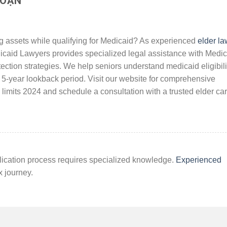
SOẠN
”
ng assets while qualifying for Medicaid? As experienced
elder la
dicaid Lawyers provides specialized legal assistance with Medi
ection strategies. We help seniors understand medicaid eligibili
5-year lookback period. Visit our website for comprehensive
imits 2024 and schedule a consultation with a trusted elder ca
lication process requires specialized knowledge.
Experienced
x journey.