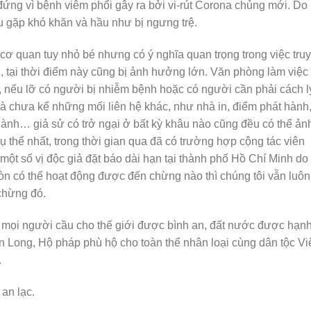
đứng vì bệnh viêm phổi gây ra bởi vi-rút Corona chủng mới. Do
mũi
u gặp khó khăn và hầu như bị ngưng trệ.
tên
Lên/X
cơ quan tuy nhỏ bé nhưng có ý nghĩa quan trọng trong việc tru
để
n, tại thời điểm này cũng bị ảnh hưởng lớn. Văn phòng làm việc
tăng
, nếu lỡ có người bị nhiễm bệnh hoặc có người cần phải cách l
hoặc
là chưa kể những mối liên hệ khác, như nhà in, điểm phát hành
giảm
hành… giả sử có trở ngại ở bất kỳ khâu nào cũng đều có thể ản
âm
 thể nhất, trong thời gian qua đã có trường hợp cộng tác viên
lượng
ột số vị độc giả đặt báo dài hạn tại thành phố Hồ Chí Minh do
 còn có thể hoạt động được đến chừng nào thì chúng tôi vẫn luôn
chừng đó.
ới mọi người cầu cho thế giới được bình an, đất nước được hạn
ên Long, Hộ pháp phù hộ cho toàn thể nhân loại cùng dân tộc Vi
.
an lạc.