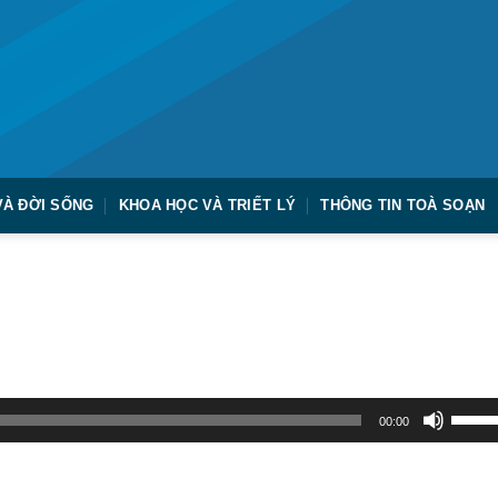
VÀ ĐỜI SỐNG
KHOA HỌC VÀ TRIẾT LÝ
THÔNG TIN TOÀ SOẠN
Sử
00:00
dụng
các
phím