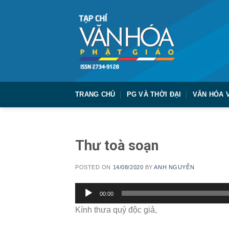
Skip
to
content
TRANG CHỦ
PG VÀ THỜI ĐẠI
VĂN HÓA 
Thư toà soạn
POSTED ON
14/08/2020
BY
ANH NGUYỄN
Trình
00:00
chơi
Kính thưa quý độc giả,
Audio