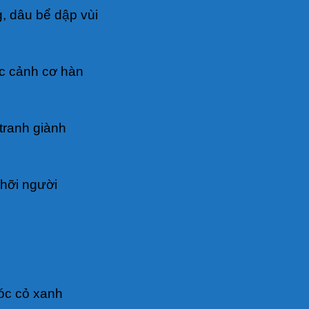
, dâu bể dập vùi
ớc cảnh cơ hàn
 tranh giành
 hỡi người
óc cỏ xanh