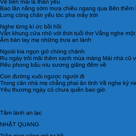
Về bên mái lá thân yêu
Bao lần nắng sớm mưa chiều ngang qua Bên thềm 
Lưng còng chân yếu tóc pha mây trời
Nghe từng kí ức bồi hồi
Vẫn khung cửa nhỏ với thời tuổi thơ Vẳng nghe một
Ấm bàn tay mẹ những trưa an lành
Ngoài kia ngọn gió chòng chành
Ru ngày trôi mãi thêm xanh mùa màng Mái nhà cũ vớ
Rêu phong bấu níu sương giăng đêm về
Con đường xuôi ngược người đi
Trong căn nhà mẹ chẳng phai ân tình Về nghe kỷ ni
Yêu thương ngày cũ chưa quên bao giờ.
Tâm lành an lạc
NHẬT QUANG
Trần gian sóng gió tư bề