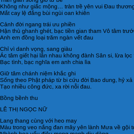
Không như giấc mộng… tràn trề yên vui Đau thương
Mắt cay lệ đắng bùi ngùi oan khiên
Cảnh đời ngang trái ưu phiền
Hận thù ghanh ghét, bạc tiền gian tham Vô tâm trư
Anh em đồng loại trăm ngàn vết đau
Chỉ vì danh vọng, sang giàu
Ác tâm giết hại lẫn nhau không đành Sân si, lừa lọc
Bạc tình, bạc nghĩa em anh chia lìa
Giữ tâm chánh niệm khắc ghi
Sống theo Phật pháp từ bi cứu đời Bao dung, hỷ xả
Tạo nhiều công đức, xa rời nỗi đau.
Bồng bềnh thu
LÊ THỊ NGỌC NỮ
Lang thang cùng với heo may
Màu trong veo nắng đan mây yên lành Mưa về gội t
Nhành hoa yểu điệu mong manh dịu dàng