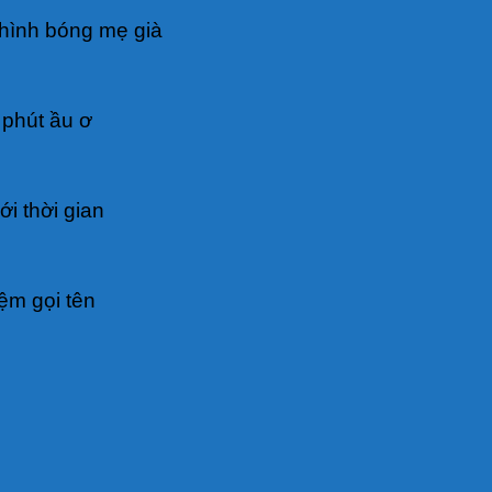
hình bóng mẹ già
 phút ầu ơ
i thời gian
ệm gọi tên