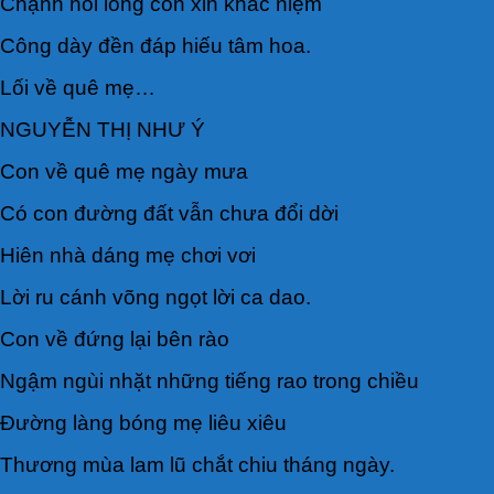
Chạnh nỗi lòng con xin khắc niệm
Công dày đền đáp hiếu tâm hoa.
Lối về quê mẹ…
NGUYỄN THỊ NHƯ Ý
Con về quê mẹ ngày mưa
Có con đường đất vẫn chưa đổi dời
Hiên nhà dáng mẹ chơi vơi
Lời ru cánh võng ngọt lời ca dao.
Con về đứng lại bên rào
Ngậm ngùi nhặt những tiếng rao trong chiều
Đường làng bóng mẹ liêu xiêu
Thương mùa lam lũ chắt chiu tháng ngày.