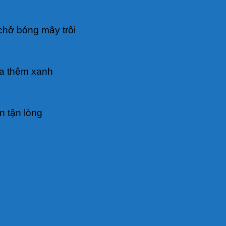
chở bóng mây trôi
úa thêm xanh
n tận lòng