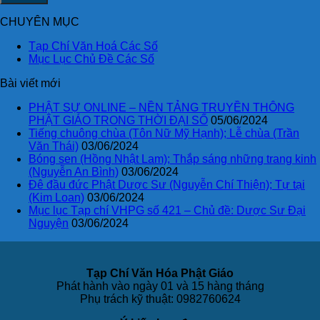
CHUYÊN MỤC
Tạp Chí Văn Hoá Các Số
Mục Lục Chủ Đề Các Số
Bài viết mới
PHẬT SỰ ONLINE – NỀN TẢNG TRUYỀN THÔNG
PHẬT GIÁO TRONG THỜI ĐẠI SỐ
05/06/2024
Tiếng chuông chùa (Tôn Nữ Mỹ Hạnh); Lễ chùa (Trần
Văn Thái)
03/06/2024
Bóng sen (Hồng Nhật Lam); Thắp sáng những trang kinh
(Nguyễn An Bình)
03/06/2024
Đê đầu đức Phật Dược Sư (Nguyễn Chí Thiện); Tự tại
(Kim Loan)
03/06/2024
Mục lục Tạp chí VHPG số 421 – Chủ đề: Dược Sư Đại
Nguyện
03/06/2024
Tạp Chí Văn Hóa Phật Giáo
Phát hành vào ngày 01 và 15 hàng tháng
Phụ trách kỹ thuật: 0982760624