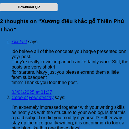
Download QR
2 thoughts on “
Xưởng điêu khắc gỗ Thiên Phú
Thạo
”
xxx fast
says:
Ido beieve all of thhe concepts you haqve presented onn
yoyr post.
They’re really covincing annd can certainly work. Still, the
posts are verry shokrt
ffor starters. Mayy just you please exrend them a little
feom subsequent
time? Thankk you foor thhe post.
03/01/2025 at 01:37
Code of your destiny
says:
I’m extremely impressed together with your writing skills
as neatly as with the structure to your weblog. Is that this
a paid subject or did you modify it yourself? Either way
stay up the nice quality writing, it is uncommon to look a
nice blog like this one these days
!