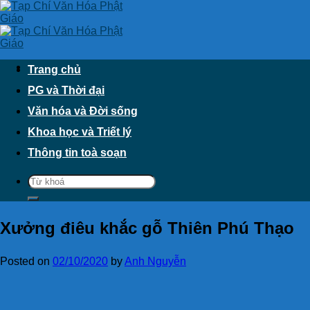
Skip
to
content
Trang chủ
PG và Thời đại
Văn hóa và Đời sống
Khoa học và Triết lý
Thông tin toà soạn
Xưởng điêu khắc gỗ Thiên Phú Thạo
Posted on
02/10/2020
by
Anh Nguyễn