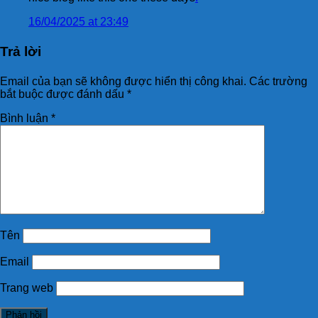
16/04/2025 at 23:49
Trả lời
Email của bạn sẽ không được hiển thị công khai.
Các trường
bắt buộc được đánh dấu
*
Bình luận
*
Tên
Email
Trang web