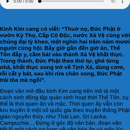
Kinh Kim cang có viết: “Thuở nọ, Đức Phật ở
vườn Kỳ Thọ, Cấp Cô Độc, nước Xá Vệ cùng với
chúng đại tỳ kheo, một nghìn hai trăm năm mươi
người cùng hội. Bấy giờ gần đến giờ ăn, Thế
Tôn đắp y, cầm bát vào thành Xá Vệ khất thực.
Trong thành, Đức Phật theo thứ tự, ghé từng
nhà, khất thực xong trở về Tịnh Xá, dùng cơm,
rồi cất y bát, sau khi rửa chân xong, Đức Phật
trải tòa mà ngồi”.
Đoạn văn mở đầu kinh Kim cang trên mô tả một
cách sinh động tập quán sinh hoạt thời Thế Tôn, cụ
thể là thói quen ăn và mặc. Thói quen ấy vẫn còn
lưu truyền ở một số quốc gia theo truyền thống Phật
giáo nguyên thủy, như Thái Lan, Sri Lanka,
Campuchia… Đứng ở góc độ văn bản, đoạn văn
tiết lộ một cách sơ lược về văn hóa ăn và mặc lúc