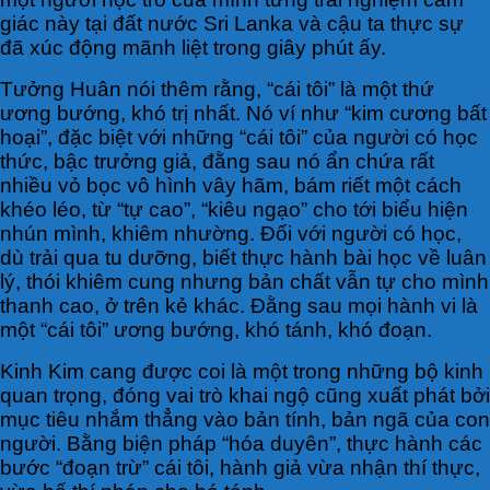
giác này tại đất nước Sri Lanka và cậu ta thực sự
đã xúc động mãnh liệt trong giây phút ấy.
Tưởng Huân nói thêm rằng, “cái tôi” là một thứ
ương bướng, khó trị nhất. Nó ví như “kim cương bất
hoại”, đặc biệt với những “cái tôi” của người có học
thức, bậc trưởng giả, đằng sau nó ẩn chứa rất
nhiều vỏ bọc vô hình vây hãm, bám riết một cách
khéo léo, từ “tự cao”, “kiêu ngạo” cho tới biểu hiện
nhún mình, khiêm nhường. Đối với người có học,
dù trải qua tu dưỡng, biết thực hành bài học về luân
lý, thói khiêm cung nhưng bản chất vẫn tự cho mình
thanh cao, ở trên kẻ khác. Đằng sau mọi hành vi là
một “cái tôi” ương bướng, khó tánh, khó đoạn.
Kinh Kim cang được coi là một trong những bộ kinh
quan trọng, đóng vai trò khai ngộ cũng xuất phát bởi
mục tiêu nhắm thẳng vào bản tính, bản ngã của con
người. Bằng biện pháp “hóa duyên”, thực hành các
bước “đoạn trừ” cái tôi, hành giả vừa nhận thí thực,