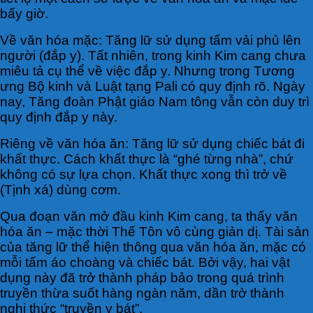
bấy giờ.
Về văn hóa mặc: Tăng lữ sử dụng tấm vải phủ lên
người (đắp y). Tất nhiên, trong kinh Kim cang chưa
miêu tả cụ thể về việc đắp y. Nhưng trong Tương
ưng Bộ kinh và Luật tạng Pali có quy định rõ. Ngày
nay, Tăng đoàn Phật giáo Nam tông vẫn còn duy trì
quy định đắp y này.
Riêng về văn hóa ăn: Tăng lữ sử dụng chiếc bát đi
khất thực. Cách khất thực là “ghé từng nhà”, chứ
không có sự lựa chọn. Khất thực xong thì trở về
(Tịnh xá) dùng cơm.
Qua đoạn văn mở đầu kinh Kim cang, ta thấy văn
hóa ăn – mặc thời Thế Tôn vô cùng giản dị. Tài sản
của tăng lữ thể hiện thông qua văn hóa ăn, mặc có
mỗi tấm áo choàng và chiếc bát. Bởi vậy, hai vật
dụng này đã trở thành pháp bảo trong quá trình
truyền thừa suốt hàng ngàn năm, dần trở thành
nghi thức “truyền y bát”.