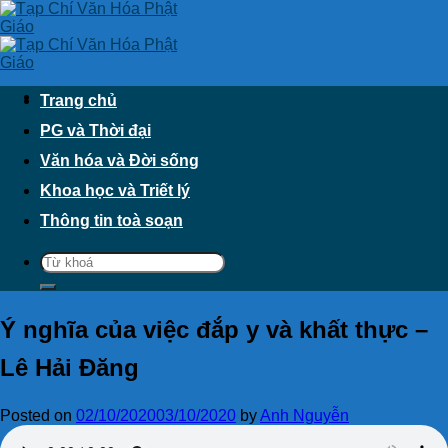
Skip
to
content
Trang chủ
PG và Thời đại
Văn hóa và Đời sống
Khoa học và Triết lý
Thông tin toà soạn
Ý nghĩa của việc đắp y và khất thực –
Lê Hải Đăng
Posted on
02/10/2020
03/10/2020
by
Anh Nguyễn