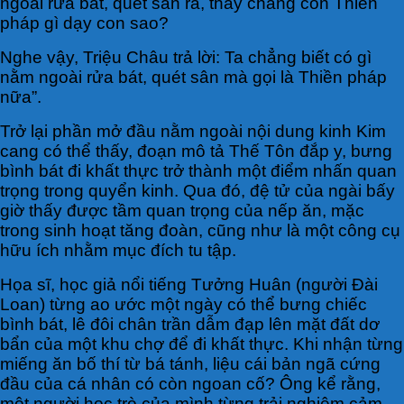
ngoài rửa bát, quét sân ra, thầy chẳng còn Thiền
pháp gì dạy con sao?
Nghe vậy, Triệu Châu trả lời: Ta chẳng biết có gì
nằm ngoài rửa bát, quét sân mà gọi là Thiền pháp
nữa”.
Trở lại phần mở đầu nằm ngoài nội dung kinh Kim
cang có thể thấy, đoạn mô tả Thế Tôn đắp y, bưng
bình bát đi khất thực trở thành một điểm nhấn quan
trọng trong quyển kinh. Qua đó, đệ tử của ngài bấy
giờ thấy được tầm quan trọng của nếp ăn, mặc
trong sinh hoạt tăng đoàn, cũng như là một công cụ
hữu ích nhằm mục đích tu tập.
Họa sĩ, học giả nổi tiếng Tưởng Huân (người Đài
Loan) từng ao ước một ngày có thể bưng chiếc
bình bát, lê đôi chân trần dẫm đạp lên mặt đất dơ
bẩn của một khu chợ để đi khất thực. Khi nhận từng
miếng ăn bố thí từ bá tánh, liệu cái bản ngã cứng
đầu của cá nhân có còn ngoan cố? Ông kể rằng,
một người học trò của mình từng trải nghiệm cảm