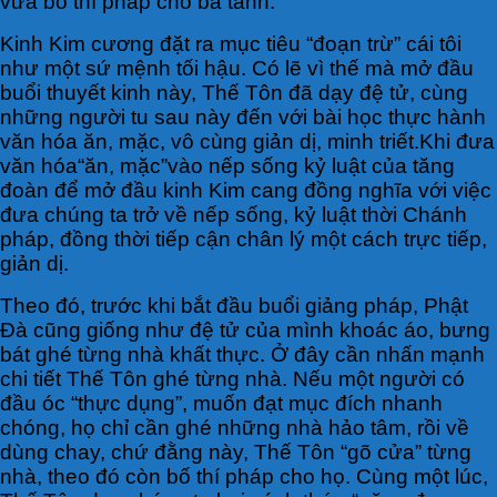
vừa bố thí pháp cho bá tánh.
Kinh Kim cương đặt ra mục tiêu “đoạn trừ” cái tôi
như một sứ mệnh tối hậu. Có lẽ vì thế mà mở đầu
buổi thuyết kinh này, Thế Tôn đã dạy đệ tử, cùng
những người tu sau này đến với bài học thực hành
văn hóa ăn, mặc, vô cùng giản dị, minh triết.Khi đưa
văn hóa“ăn, mặc”vào nếp sống kỷ luật của tăng
đoàn để mở đầu kinh Kim cang đồng nghĩa với việc
đưa chúng ta trở về nếp sống, kỷ luật thời Chánh
pháp, đồng thời tiếp cận chân lý một cách trực tiếp,
giản dị.
Theo đó, trước khi bắt đầu buổi giảng pháp, Phật
Đà cũng giống như đệ tử của mình khoác áo, bưng
bát ghé từng nhà khất thực. Ở đây cần nhấn mạnh
chi tiết Thế Tôn ghé từng nhà. Nếu một người có
đầu óc “thực dụng”, muốn đạt mục đích nhanh
chóng, họ chỉ cần ghé những nhà hảo tâm, rồi về
dùng chay, chứ đằng này, Thế Tôn “gõ cửa” từng
nhà, theo đó còn bố thí pháp cho họ. Cùng một lúc,