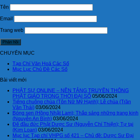
Tên
Email
Trang web
CHUYÊN MỤC
Tạp Chí Văn Hoá Các Số
Mục Lục Chủ Đề Các Số
Bài viết mới
PHẬT SỰ ONLINE – NỀN TẢNG TRUYỀN THÔNG
PHẬT GIÁO TRONG THỜI ĐẠI SỐ
05/06/2024
Tiếng chuông chùa (Tôn Nữ Mỹ Hạnh); Lễ chùa (Trần
Văn Thái)
03/06/2024
Bóng sen (Hồng Nhật Lam); Thắp sáng những trang kinh
(Nguyễn An Bình)
03/06/2024
Đê đầu đức Phật Dược Sư (Nguyễn Chí Thiện); Tự tại
(Kim Loan)
03/06/2024
Mục lục Tạp chí VHPG số 421 – Chủ đề: Dược Sư Đại