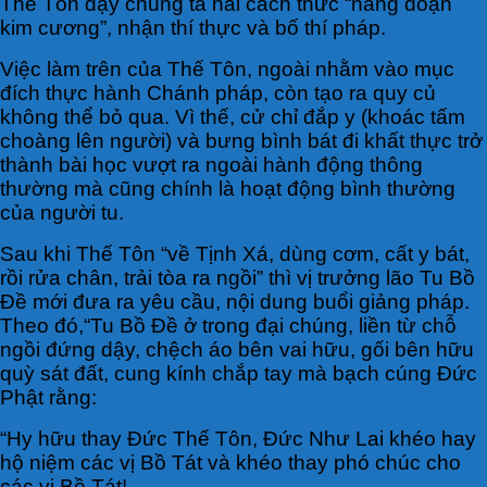
Thế Tôn dạy chúng ta hai cách thức “năng đoạn
kim cương”, nhận thí thực và bố thí pháp.
Việc làm trên của Thế Tôn, ngoài nhằm vào mục
đích thực hành Chánh pháp, còn tạo ra quy củ
không thể bỏ qua. Vì thế, cử chỉ đắp y (khoác tấm
choàng lên người) và bưng bình bát đi khất thực trở
thành bài học vượt ra ngoài hành động thông
thường mà cũng chính là hoạt động bình thường
của người tu.
Sau khi Thế Tôn “về Tịnh Xá, dùng cơm, cất y bát,
rồi rửa chân, trải tòa ra ngồi” thì vị trưởng lão Tu Bồ
Đề mới đưa ra yêu cầu, nội dung buổi giảng pháp.
Theo đó,“Tu Bồ Đề ở trong đại chúng, liền từ chỗ
ngồi đứng dậy, chệch áo bên vai hữu, gối bên hữu
quỳ sát đất, cung kính chắp tay mà bạch cúng Đức
Phật rằng:
“Hy hữu thay Đức Thế Tôn, Đức Như Lai khéo hay
hộ niệm các vị Bồ Tát và khéo thay phó chúc cho
các vị Bồ Tát!