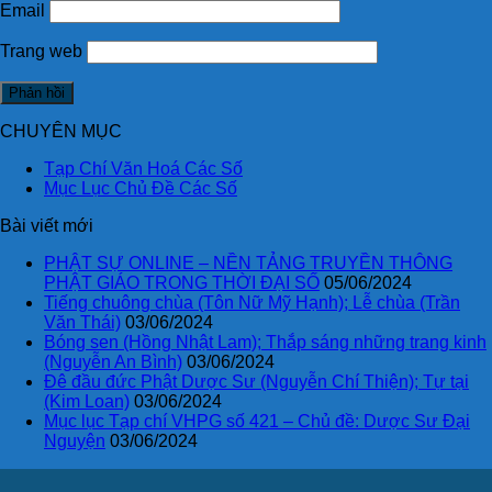
Email
Trang web
CHUYÊN MỤC
Tạp Chí Văn Hoá Các Số
Mục Lục Chủ Đề Các Số
Bài viết mới
PHẬT SỰ ONLINE – NỀN TẢNG TRUYỀN THÔNG
PHẬT GIÁO TRONG THỜI ĐẠI SỐ
05/06/2024
Tiếng chuông chùa (Tôn Nữ Mỹ Hạnh); Lễ chùa (Trần
Văn Thái)
03/06/2024
Bóng sen (Hồng Nhật Lam); Thắp sáng những trang kinh
(Nguyễn An Bình)
03/06/2024
Đê đầu đức Phật Dược Sư (Nguyễn Chí Thiện); Tự tại
(Kim Loan)
03/06/2024
Mục lục Tạp chí VHPG số 421 – Chủ đề: Dược Sư Đại
Nguyện
03/06/2024