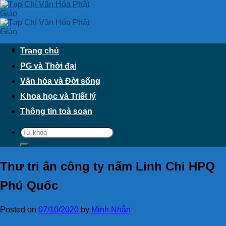
Skip
to
content
Trang chủ
PG và Thời đại
Văn hóa và Đời sống
Khoa học và Triết lý
Thông tin toà soạn
Thư tri ân công ty nấm Linh Chi HPQ
Phú Quốc
Posted on
07/10/2020
by
Minh Nhẫn