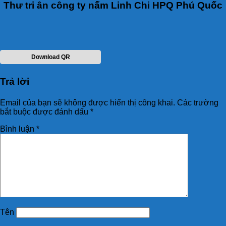
Thư tri ân công ty nấm Linh Chi HPQ Phú Quốc
Download QR
Trả lời
Email của bạn sẽ không được hiển thị công khai.
Các trường
bắt buộc được đánh dấu
*
Bình luận
*
Tên